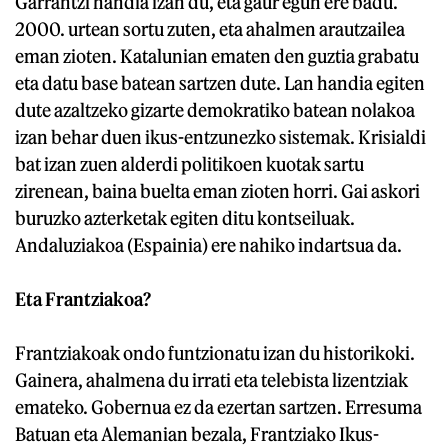
Garrantzi handia izan du, eta gaur egun ere badu.
2000. urtean sortu zuten, eta ahalmen arautzailea
eman zioten. Katalunian ematen den guztia grabatu
eta datu base batean sartzen dute. Lan handia egiten
dute azaltzeko gizarte demokratiko batean nolakoa
izan behar duen ikus-entzunezko sistemak. Krisialdi
bat izan zuen alderdi politikoen kuotak sartu
zirenean, baina buelta eman zioten horri. Gai askori
buruzko azterketak egiten ditu kontseiluak.
Andaluziakoa (Espainia) ere nahiko indartsua da.
Eta Frantziakoa?
Frantziakoak ondo funtzionatu izan du historikoki.
Gainera, ahalmena du irrati eta telebista lizentziak
emateko. Gobernua ez da ezertan sartzen. Erresuma
Batuan eta Alemanian bezala, Frantziako Ikus-