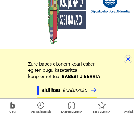
Zure babes ekonomikoari esker
egiten dugu kazetaritza
konprometitua.
BABESTU
BERRIA
Egin zure ekarpena
Gaur
Azken berriak
Entzun BERRIA
Nire BERRIA
Atalak