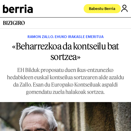
Babestu Berria
BIZIGIRO
RAMON ZALLO. EHUKO IRAKASLE EMERITUA
«Beharrezkoa da kontseilu bat
sortzea»
EH Bilduk proposatu duen ikus-entzunezko
hedabideen euskal kontseilua sortzearen alde azaldu
da Zallo. Esan du Europako Kontseiluak aspaldi
gomendatu zuela halakoak sortzea.