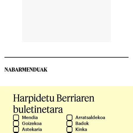
NABARMENDUAK
Harpidetu Berriaren
buletinetara
Mendia
Arratsaldekoa
Goizekoa
Badok
Astekaria
Kinka