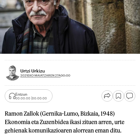
Urtzi Urkizu
2021EKO MAIATZAREN 27A
00:00
Entzun
00:00:00
00:00:00
Ramon Zallok (Gernika-Lumo, Bizkaia, 1948)
Ekonomia eta Zuzenbidea ikasi zituen arren, urte
gehienak komunikazioaren alorrean eman ditu.