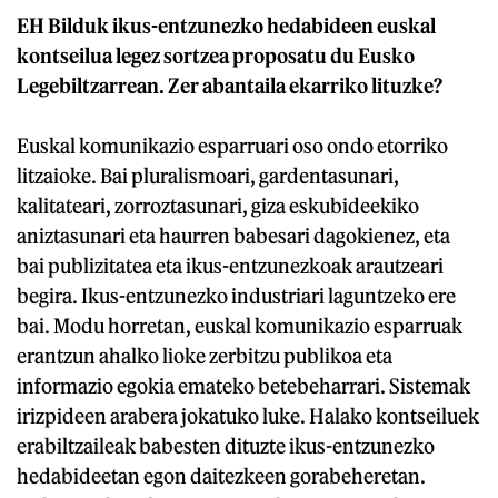
EH Bilduk ikus-entzunezko hedabideen euskal
kontseilua legez sortzea proposatu du Eusko
Legebiltzarrean. Zer abantaila ekarriko lituzke?
Euskal komunikazio esparruari oso ondo etorriko
litzaioke. Bai pluralismoari, gardentasunari,
kalitateari, zorroztasunari, giza eskubideekiko
aniztasunari eta haurren babesari dagokienez, eta
bai publizitatea eta ikus-entzunezkoak arautzeari
begira. Ikus-entzunezko industriari laguntzeko ere
bai. Modu horretan, euskal komunikazio esparruak
erantzun ahalko lioke zerbitzu publikoa eta
informazio egokia emateko betebeharrari. Sistemak
irizpideen arabera jokatuko luke. Halako kontseiluek
erabiltzaileak babesten dituzte ikus-entzunezko
hedabideetan egon daitezkeen gorabeheretan.