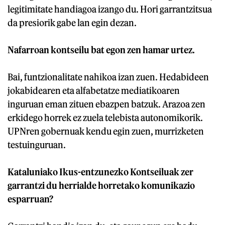
legitimitate handiagoa izango du. Hori garrantzitsua
da presiorik gabe lan egin dezan.
Nafarroan kontseilu bat egon zen hamar urtez.
Bai, funtzionalitate nahikoa izan zuen. Hedabideen
jokabidearen eta alfabetatze mediatikoaren
inguruan eman zituen ebazpen batzuk. Arazoa zen
erkidego horrek ez zuela telebista autonomikorik.
UPNren gobernuak kendu egin zuen, murrizketen
testuinguruan.
Kataluniako Ikus-entzunezko Kontseiluak zer
garrantzi du herrialde horretako komunikazio
esparruan?