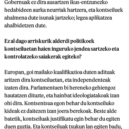
Gobernuak ez dira ausartzen ikus-entzunezko
hedabideen aurka neurriak hartzera, eta kontseiluek
ahalmena dute isunak jartzeko; legea aplikatzea
ahalbidetzen dute.
Ez al dago arriskurik alderdi politikoek
kontseiluetan haien inguruko jendea sartzeko eta
kontrolatzeko saiakerak egiteko?
Europan, goi mailako kualifikazioa duten adituak
aritzen dira kontseiluetan, eta independenteak
izaten dira. Parlamentuen bi hereneko gehiengoz
hautatzen dituzte, eta hainbat ideologiatakoak izan
ohi dira. Kontsentsua egon behar du kontseiluko
kideak ez daitezen izan joera berekoak. Beste alde
batetik, kontseiluak justifikatu egin behar du egiten
duen guztia. Eta kontseiluak txukun lan egiten badu,