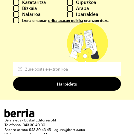
Kazetaritza
Gipuzkoa
Bizkaia
Araba
Nafarroa
Iparraldea
Izena ematean
pribatutasun politika
onartzen duzu.
Berria.eus - Euskal Editorea SM
Telefonoa: 943 30 40 30
Bezero arreta: 943 30 43 45 | laguna@berria.eus