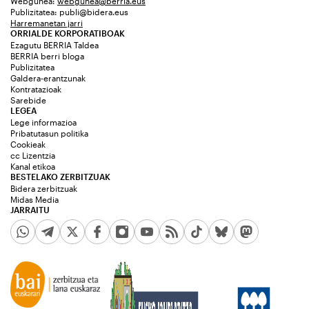
Webgunea:
webgunea@berria.eus
Publizitatea:
publi@bidera.eus
Harremanetan jarri
ORRIALDE KORPORATIBOAK
Ezagutu BERRIA Taldea
BERRIA berri bloga
Publizitatea
Galdera-erantzunak
Kontratazioak
Sarebide
LEGEA
Lege informazioa
Pribatutasun politika
Cookieak
cc Lizentzia
Kanal etikoa
BESTELAKO ZERBITZUAK
Bidera zerbitzuak
Midas Media
JARRAITU