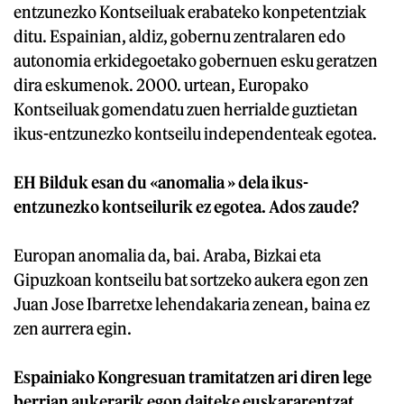
entzunezko Kontseiluak erabateko konpetentziak
ditu. Espainian, aldiz, gobernu zentralaren edo
autonomia erkidegoetako gobernuen esku geratzen
dira eskumenok. 2000. urtean, Europako
Kontseiluak gomendatu zuen herrialde guztietan
ikus-entzunezko kontseilu independenteak egotea.
EH Bilduk esan du «anomalia » dela ikus-
entzunezko kontseilurik ez egotea. Ados zaude?
Europan anomalia da, bai. Araba, Bizkai eta
Gipuzkoan kontseilu bat sortzeko aukera egon zen
Juan Jose Ibarretxe lehendakaria zenean, baina ez
zen aurrera egin.
Espainiako Kongresuan tramitatzen ari diren lege
berrian aukerarik egon daiteke euskararentzat