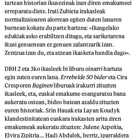
tartean historian ikusezinak izan diren emakumeei
erreparatu diete. Irati Zubieta irakasleak
normalizaioaren alorrean egiten duten lanaren
barnean kokatu du parte hartzea: «Ikasgelako
edukiak asko erabiltzen ditugu, eta sariketarena
ikusi genuenean ez genuen zalantzarik izan.
Zentzua izan du, eta atzean ikasketa handia dago».
DBH 2 eta 3ko ikasleek bi liburu oinarri hartuta
egin zuten euren lana.
Errebelde 50 bider
eta Cira
Cresporen
Baginen
liburuak irakurri zituzten
ikasleek, eta, euskal emakume esanguratsu bana
aukeratu ostean, bideo batean azaldu zituzten
euren historiak. Srin Hauak eta Layan Koudyk
klandestinitatean euskara irakasten aritu ziren
emakumeak aukeratu zituzten: Julene Azpeitia,
Elvira Zipitria... Hadi Abdulek, berriz, iparraldera