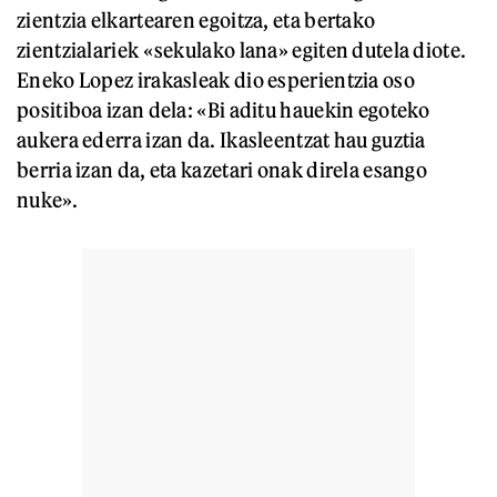
zientzia elkartearen egoitza, eta bertako
zientzialariek «sekulako lana» egiten dutela diote.
Eneko Lopez irakasleak dio esperientzia oso
positiboa izan dela: «Bi aditu hauekin egoteko
aukera ederra izan da. Ikasleentzat hau guztia
berria izan da, eta kazetari onak direla esango
nuke».