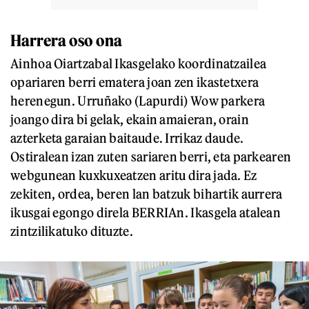
Harrera oso ona
Ainhoa Oiartzabal Ikasgelako koordinatzailea
opariaren berri ematera joan zen ikastetxera
herenegun. Urruñako (Lapurdi) Wow parkera
joango dira bi gelak, ekain amaieran, orain
azterketa garaian baitaude. Irrikaz daude.
Ostiralean izan zuten sariaren berri, eta parkearen
webgunean kuxkuxeatzen aritu dira jada. Ez
zekiten, ordea, beren lan batzuk bihartik aurrera
ikusgai egongo direla BERRIAn. Ikasgela atalean
zintzilikatuko dituzte.