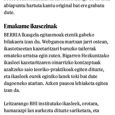
abiapuntu hartuta kantu original bat ere grabatu
dute.
Emakume ikusezinak
BERRIA Ikasgela egitasmoak etenik gabeko
bilakaera izan du. Webgunea martxan jarri ostean,
ikastetxeetan kazetaritzari buruzko tailerrak
emateko urratsa egin zuten. Bigarren Hezkuntzako
ikasleei kazetaritzaren oinarrizko kontzeptuak
azaltzeko saio teoriko-praktikoak egiten dituzte,
eta ikasleek eurek eginiko lanek toki bat dute
dagoeneko atarian. Azken pausoa lehiaketa egitea
izan da.
Leitzarango BHI institutuko ikasleek, orotara,
hamazazpi lan aurkeztu dituzte sariketara, eta