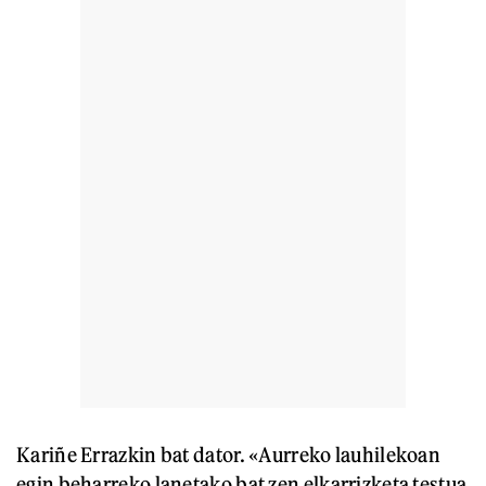
Kariñe Errazkin bat dator. «Aurreko lauhilekoan
egin beharreko lanetako bat zen elkarrizketa testua