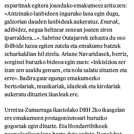
espartinak egitera joandako emakumeez aritu zen:
«Antzinako lanbideen inguruko lana egin dugu,
galzorian dauden lanbideak aukeratuz.
Enarak
,
adibidez, negua heltzear zenean joaten ziren
iparraldera...». Sabrine Outajarrek zehaztu du oso
ibilbide luzea egiten zutela eta emakume batzuk
zeharkaldian hil zirela. Ariane Navaridasek, berriz,
sorginei buruzko bideoa egin zuen: «Inkisizioa zer
izan zen azaldu genuen, eta nola salatu zituzten eta
erre». Badira gaur egungo emakumezko
bertsolariak, musikariak, idazleak eta kirolariak
aukeratu dituzten ikasleak ere.
Urretxu-Zumarraga ikastolako DBH 2ko ikasgelan
ere emakumeen protagonismoari buruzko
gogoetak egin dituzte. Eta Hondarribikoek