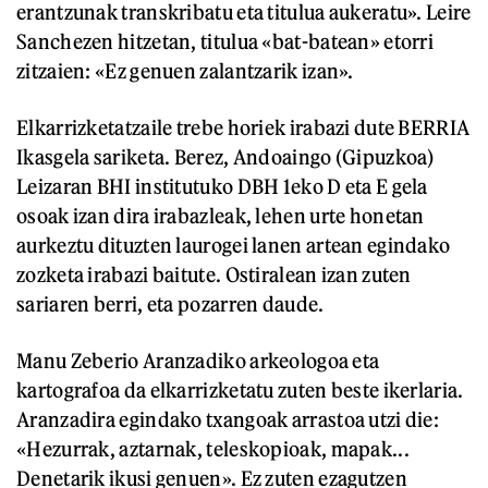
erantzunak transkribatu eta titulua aukeratu». Leire
Sanchezen hitzetan, titulua «bat-batean» etorri
zitzaien: «Ez genuen zalantzarik izan».
Elkarrizketatzaile trebe horiek irabazi dute BERRIA
Ikasgela sariketa. Berez, Andoaingo (Gipuzkoa)
Leizaran BHI institutuko DBH 1eko D eta E gela
osoak izan dira irabazleak, lehen urte honetan
aurkeztu dituzten laurogei lanen artean egindako
zozketa irabazi baitute. Ostiralean izan zuten
sariaren berri, eta pozarren daude.
Manu Zeberio Aranzadiko arkeologoa eta
kartografoa da elkarrizketatu zuten beste ikerlaria.
Aranzadira egindako txangoak arrastoa utzi die:
«Hezurrak, aztarnak, teleskopioak, mapak...
Denetarik ikusi genuen». Ez zuten ezagutzen