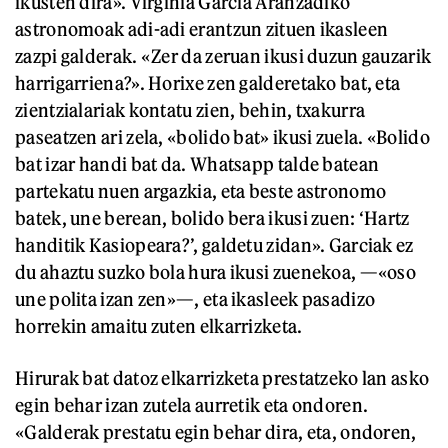
ikusten dira». Virginia Garcia Aranzadiko
astronomoak adi-adi erantzun zituen ikasleen
zazpi galderak. «Zer da zeruan ikusi duzun gauzarik
harrigarriena?». Horixe zen galderetako bat, eta
zientzialariak kontatu zien, behin, txakurra
paseatzen ari zela, «bolido bat» ikusi zuela. «Bolido
bat izar handi bat da. Whatsapp talde batean
partekatu nuen argazkia, eta beste astronomo
batek, une berean, bolido bera ikusi zuen: ‘Hartz
handitik Kasiopeara?’, galdetu zidan». Garciak ez
du ahaztu suzko bola hura ikusi zuenekoa, —«oso
une polita izan zen»—, eta ikasleek pasadizo
horrekin amaitu zuten elkarrizketa.
Hirurak bat datoz elkarrizketa prestatzeko lan asko
egin behar izan zutela aurretik eta ondoren.
«Galderak prestatu egin behar dira, eta, ondoren,