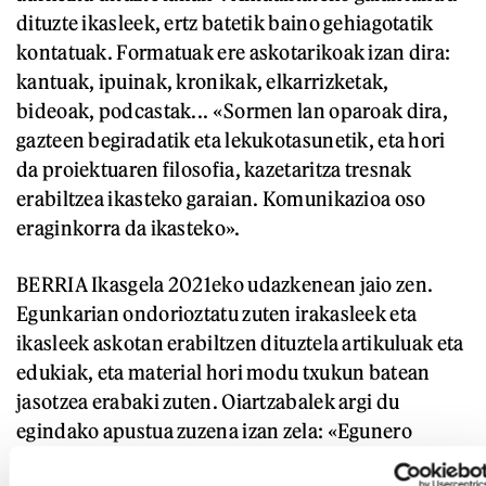
dituzte ikasleek, ertz batetik baino gehiagotatik
kontatuak. Formatuak ere askotarikoak izan dira:
kantuak, ipuinak, kronikak, elkarrizketak,
bideoak, podcastak... «Sormen lan oparoak dira,
gazteen begiradatik eta lekukotasunetik, eta hori
da proiektuaren filosofia, kazetaritza tresnak
erabiltzea ikasteko garaian. Komunikazioa oso
eraginkorra da ikasteko».
BERRIA Ikasgela 2021eko udazkenean jaio zen.
Egunkarian ondorioztatu zuten irakasleek eta
ikasleek askotan erabiltzen dituztela artikuluak eta
edukiak, eta material hori modu txukun batean
jasotzea erabaki zuten. Oiartzabalek argi du
egindako apustua zuzena izan zela: «Egunero
jartzen dugu eduki berriren bat. Informazioa