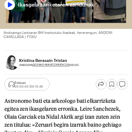
Ikasgela sariketaren saridunak
Andoaingo Leitzaran BHI Institutuko ikasleak, hererengun. ANDONI
CANELLADA / FOKU
Kristina Berasain Tristan
2024KO MAIATZAREN 23A
ANDOAIN
05:00
Entzun
00:00:00
00:10:49
Astronomo bati eta arkeologo bati elkarrizketa
egitea zen ikasgelaren erronka. Leire Sanchezek,
Olaia Garciak eta Nidal Akrik argi izan zuten zein
zen titulua: «Zeruari begira izarrak baino gehiago