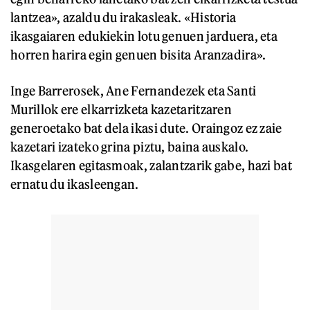
lantzea», azaldu du irakasleak. «Historia
ikasgaiaren edukiekin lotu genuen jarduera, eta
horren harira egin genuen bisita Aranzadira».
Inge Barrerosek, Ane Fernandezek eta Santi
Murillok ere elkarrizketa kazetaritzaren
generoetako bat dela ikasi dute. Oraingoz ez zaie
kazetari izateko grina piztu, baina auskalo.
Ikasgelaren egitasmoak, zalantzarik gabe, hazi bat
ernatu du ikasleengan.