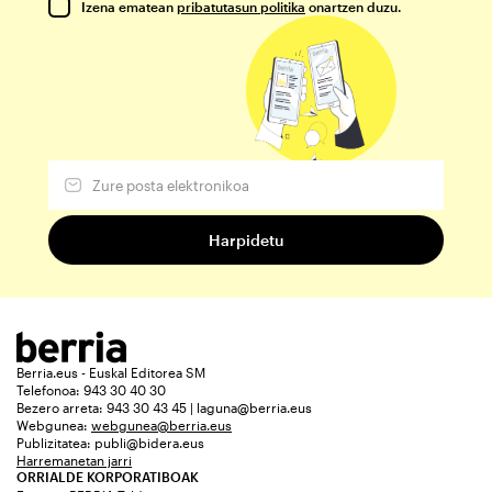
Izena ematean
pribatutasun politika
onartzen duzu.
Berria.eus - Euskal Editorea SM
Telefonoa: 943 30 40 30
Bezero arreta: 943 30 43 45 | laguna@berria.eus
Webgunea:
webgunea@berria.eus
Publizitatea:
publi@bidera.eus
Harremanetan jarri
ORRIALDE KORPORATIBOAK