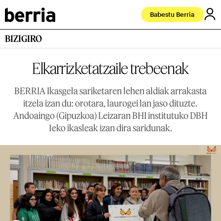
Babestu Berria
BIZIGIRO
Elkarrizketatzaile trebeenak
BERRIA Ikasgela sariketaren lehen aldiak arrakasta
itzela izan du: orotara, laurogei lan jaso dituzte.
Andoaingo (Gipuzkoa) Leizaran BHI institutuko DBH
1eko ikasleak izan dira saridunak.