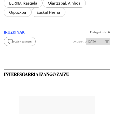
BERRIA Ikasgela
Oiartzabal, Ainhoa
Gipuzkoa
Euskal Herria
IRUZKINAK
Ez dago iruzkinik
Iruzkin bat egin
ORDENATU
INTERESGARRIA IZANGO ZAIZU