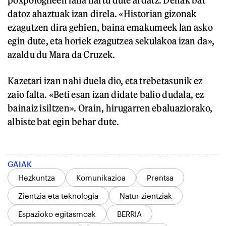
poxpologileen lana hartu dute ardatz. Denak bat
datoz ahaztuak izan direla. «Historian gizonak
ezagutzen dira gehien, baina emakumeek lan asko
egin dute, eta horiek ezagutzea sekulakoa izan da»,
azaldu du Mara da Cruzek.
Kazetari izan nahi duela dio, eta trebetasunik ez
zaio falta. «Beti esan izan didate balio dudala, ez
bainaiz isiltzen». Orain, hirugarren ebaluaziorako,
albiste bat egin behar dute.
GAIAK
Hezkuntza
Komunikazioa
Prentsa
Zientzia eta teknologia
Natur zientziak
Espazioko egitasmoak
BERRIA