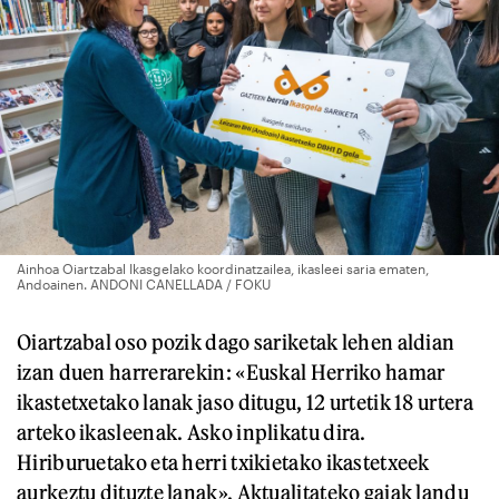
Ainhoa Oiartzabal Ikasgelako koordinatzailea, ikasleei saria ematen,
Andoainen. ANDONI CANELLADA / FOKU
Oiartzabal oso pozik dago sariketak lehen aldian
izan duen harrerarekin: «Euskal Herriko hamar
ikastetxetako lanak jaso ditugu, 12 urtetik 18 urtera
arteko ikasleenak. Asko inplikatu dira.
Hiriburuetako eta herri txikietako ikastetxeek
aurkeztu dituzte lanak». Aktualitateko gaiak landu