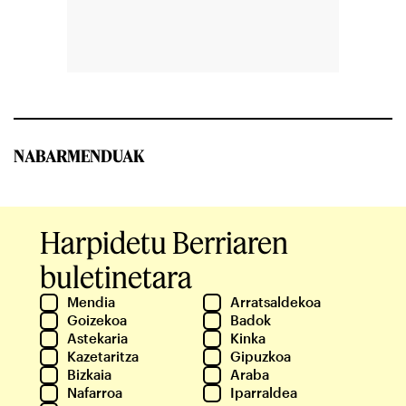
NABARMENDUAK
Harpidetu Berriaren
buletinetara
Mendia
Arratsaldekoa
Goizekoa
Badok
Astekaria
Kinka
Kazetaritza
Gipuzkoa
Bizkaia
Araba
Nafarroa
Iparraldea