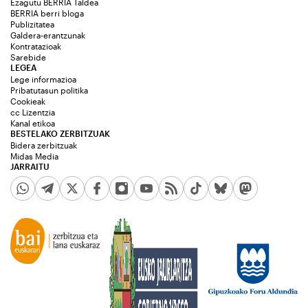
Ezagutu BERRIA Taldea
BERRIA berri bloga
Publizitatea
Galdera-erantzunak
Kontratazioak
Sarebide
LEGEA
Lege informazioa
Pribatutasun politika
Cookieak
cc Lizentzia
Kanal etikoa
BESTELAKO ZERBITZUAK
Bidera zerbitzuak
Midas Media
JARRAITU