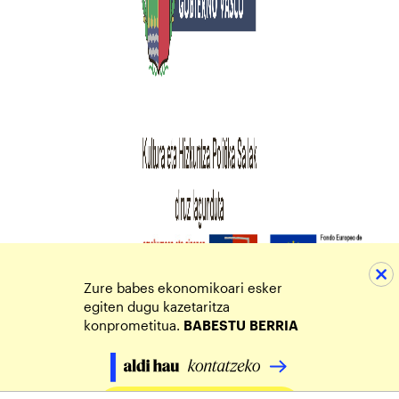
Zure babes ekonomikoari esker
egiten dugu kazetaritza
konprometitua.
BABESTU
BERRIA