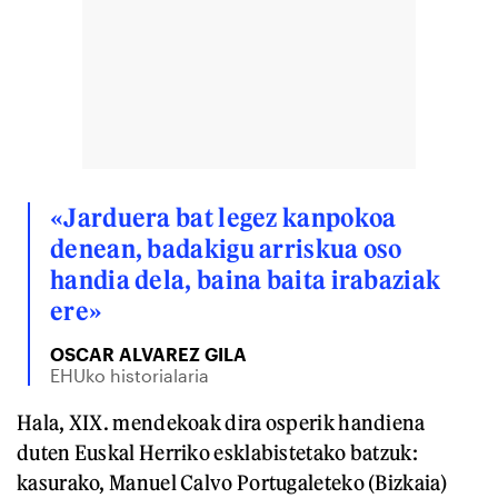
«Jarduera bat legez kanpokoa
denean, badakigu arriskua oso
handia dela, baina baita irabaziak
ere»
OSCAR ALVAREZ GILA
EHUko historialaria
Hala, XIX. mendekoak dira osperik handiena
duten Euskal Herriko esklabistetako batzuk:
kasurako, Manuel Calvo Portugaleteko (Bizkaia)