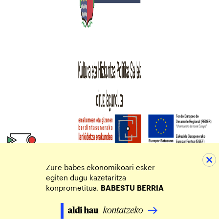
Zure babes ekonomikoari esker
egiten dugu kazetaritza
konprometitua.
BABESTU
BERRIA