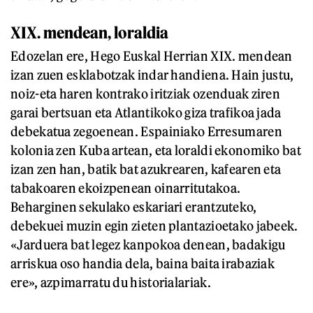
XIX. mendean, loraldia
Edozelan ere, Hego Euskal Herrian XIX. mendean
izan zuen esklabotzak indar handiena. Hain justu,
noiz-eta haren kontrako iritziak ozenduak ziren
garai bertsuan eta Atlantikoko giza trafikoa jada
debekatua zegoenean. Espainiako Erresumaren
kolonia zen Kuba artean, eta loraldi ekonomiko bat
izan zen han, batik bat azukrearen, kafearen eta
tabakoaren ekoizpenean oinarritutakoa.
Beharginen sekulako eskariari erantzuteko,
debekuei muzin egin zieten plantazioetako jabeek.
«Jarduera bat legez kanpokoa denean, badakigu
arriskua oso handia dela, baina baita irabaziak
ere», azpimarratu du historialariak.