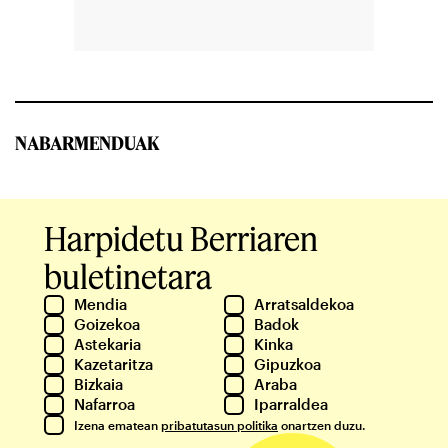
NABARMENDUAK
Harpidetu Berriaren
buletinetara
Mendia
Arratsaldekoa
Goizekoa
Badok
Astekaria
Kinka
Kazetaritza
Gipuzkoa
Bizkaia
Araba
Nafarroa
Iparraldea
Izena ematean
pribatutasun politika
onartzen duzu.