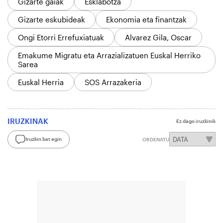
Gizarte gaiak
Esklabotza
Gizarte eskubideak
Ekonomia eta finantzak
Ongi Etorri Errefuxiatuak
Alvarez Gila, Oscar
Emakume Migratu eta Arrazializatuen Euskal Herriko
Sarea
Euskal Herria
SOS Arrazakeria
IRUZKINAK
Ez dago iruzkinik
Iruzkin bat egin
ORDENATU