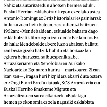
Nahiz eta autoritatedun ahotsen bermea eduki.
Euskal Herrian esklabotzarik egon ez zelako ustea
Antonio Dominguez Ortiz historialari espainiarrak
indartu zuen hein batean, zera adierazi baitzuen
1952an: «Mendebaldean, eskualde bakarra dago
esklabotzatik libre egon izan dena: Baskonia». Ez
da hala: Mendebaldea bere luze-zabalean baliatu
zen beste gizaki batzuk bahitu eta bortxaz lan
egitera behartzeaz, salbuespenik gabe.
Arrazakeriaren eta Xenofobiaren Aurkako
Nazioarteko Egunaren harira —martxoaren 21ean
izan zen—, iragan hori hizpidera ekarri dute ostera
ere Ongi Etorri Errefuxiatuak, SOS Arrazakeria eta
Euskal Herriko Emakume Migratu eta
Arrazializatuen sarea elkarteek. «Badakigu
hemengo ekonomia ez zela nagusiki esklabista