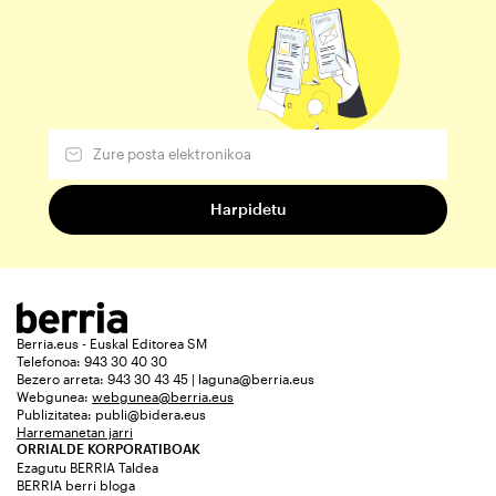
Berria.eus - Euskal Editorea SM
Telefonoa: 943 30 40 30
Bezero arreta: 943 30 43 45 | laguna@berria.eus
Webgunea:
webgunea@berria.eus
Publizitatea:
publi@bidera.eus
Harremanetan jarri
ORRIALDE KORPORATIBOAK
Ezagutu BERRIA Taldea
BERRIA berri bloga