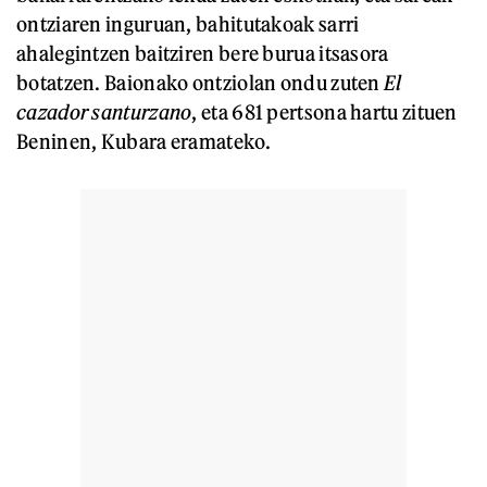
ontziaren inguruan, bahitutakoak sarri
ahalegintzen baitziren bere burua itsasora
botatzen. Baionako ontziolan ondu zuten
El
cazador santurzano
, eta 681 pertsona hartu zituen
Beninen, Kubara eramateko.