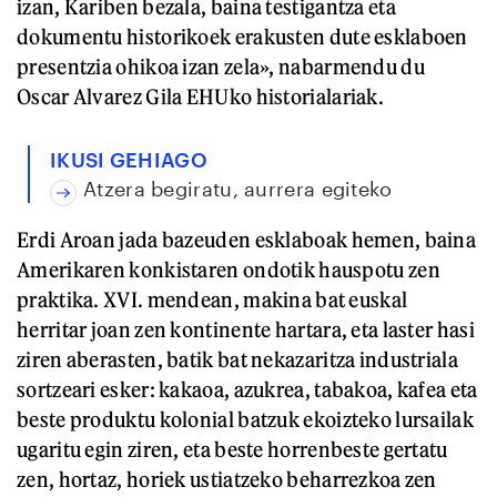
izan, Kariben bezala, baina testigantza eta
dokumentu historikoek erakusten dute esklaboen
presentzia ohikoa izan zela», nabarmendu du
Oscar Alvarez Gila EHUko historialariak.
IKUSI GEHIAGO
Atzera begiratu, aurrera egiteko
Erdi Aroan jada bazeuden esklaboak hemen, baina
Amerikaren konkistaren ondotik hauspotu zen
praktika. XVI. mendean, makina bat euskal
herritar joan zen kontinente hartara, eta laster hasi
ziren aberasten, batik bat nekazaritza industriala
sortzeari esker: kakaoa, azukrea, tabakoa, kafea eta
beste produktu kolonial batzuk ekoizteko lursailak
ugaritu egin ziren, eta beste horrenbeste gertatu
zen, hortaz, horiek ustiatzeko beharrezkoa zen