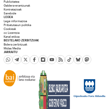
Publizitatea
Galdera-erantzunak
Kontratazioak
Sarebide
LEGEA
Lege informazioa
Pribatutasun politika
Cookieak
cc Lizentzia
Kanal etikoa
BESTELAKO ZERBITZUAK
Bidera zerbitzuak
Midas Media
JARRAITU