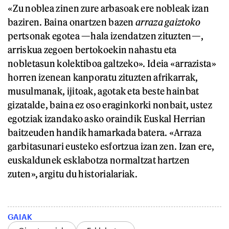
«Zu noblea zinen zure arbasoak ere nobleak izan
baziren. Baina onartzen bazen
arraza gaiztoko
pertsonak egotea —hala izendatzen zituzten—,
arriskua zegoen bertokoekin nahastu eta
nobletasun kolektiboa galtzeko». Ideia «arrazista»
horren izenean kanporatu zituzten afrikarrak,
musulmanak, ijitoak, agotak eta beste hainbat
gizatalde, baina ez oso eraginkorki nonbait, ustez
egotziak izandako asko oraindik Euskal Herrian
baitzeuden handik hamarkada batera. «Arraza
garbitasunari eusteko esfortzua izan zen. Izan ere,
euskaldunek esklabotza normaltzat hartzen
zuten», argitu du historialariak.
GAIAK