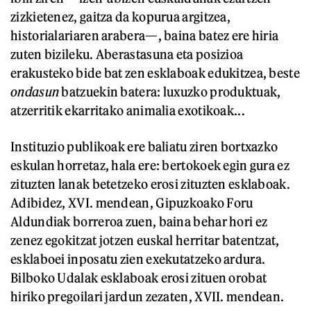
zizkietenez, gaitza da kopurua argitzea,
historialariaren arabera—, baina batez ere hiria
zuten bizileku. Aberastasuna eta posizioa
erakusteko bide bat zen esklaboak edukitzea, beste
ondasun
batzuekin batera: luxuzko produktuak,
atzerritik ekarritako animalia exotikoak...
Instituzio publikoak ere baliatu ziren bortxazko
eskulan horretaz, hala ere: bertokoek egin gura ez
zituzten lanak betetzeko erosi zituzten esklaboak.
Adibidez, XVI. mendean, Gipuzkoako Foru
Aldundiak borreroa zuen, baina behar hori ez
zenez egokitzat jotzen euskal herritar batentzat,
esklaboei inposatu zien exekutatzeko ardura.
Bilboko Udalak esklaboak erosi zituen orobat
hiriko pregoilari jardun zezaten, XVII. mendean.