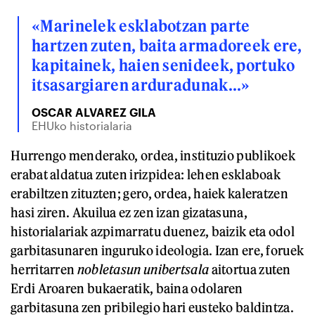
«Marinelek esklabotzan parte
hartzen zuten, baita armadoreek ere,
kapitainek, haien senideek, portuko
itsasargiaren arduradunak...»
OSCAR ALVAREZ GILA
EHUko historialaria
Hurrengo menderako, ordea, instituzio publikoek
erabat aldatua zuten irizpidea: lehen esklaboak
erabiltzen zituzten; gero, ordea, haiek kaleratzen
hasi ziren. Akuilua ez zen izan gizatasuna,
historialariak azpimarratu duenez, baizik eta odol
garbitasunaren inguruko ideologia. Izan ere, foruek
herritarren
nobletasun unibertsala
aitortua zuten
Erdi Aroaren bukaeratik, baina odolaren
garbitasuna zen pribilegio hari eusteko baldintza.