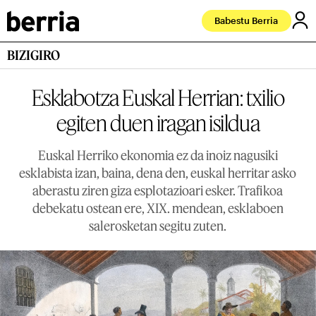
Babestu Berria
BIZIGIRO
Esklabotza Euskal Herrian: txilio
egiten duen iragan isildua
Euskal Herriko ekonomia ez da inoiz nagusiki
esklabista izan, baina, dena den, euskal herritar asko
aberastu ziren giza esplotazioari esker. Trafikoa
debekatu ostean ere, XIX. mendean, esklaboen
salerosketan segitu zuten.