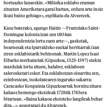
bortxazko lanarekin. «Milioika esklabo eraman
zituzten Ameriketara garai hartan, ordura arte inoiz
ikusi baino gehiago», esplikatu du Alvarezek.
Kasu baterako, egungo Haitin —Frantziako Saint-
Domingue kolonia izan zen 1804an
independentzia lortu zuen arte—, gaskoiak,
bearnesak eta Iparraldeko euskal herritarrak izan
ziren esklabistarik behinenak. Martin Lopez Isasi
Eibarko merkatariak (Gipuzkoa, 1525-1597) etekin
mardulak lortu zituen, halaber, esklaboen
salerosketari esker. Eta esklabotzan oinarritu zen,
ezinbestean, txokolatearen inguruko sukarra:
Caracasko Konpainia Gipuzkoarrak hornitu zituen
kakaoz hemengo ekoizleak 1728tik 1785era
bitartean. «Baina kakaoa ekoizteko langileak behar
dira...», gogorarazi du Alvarezek.