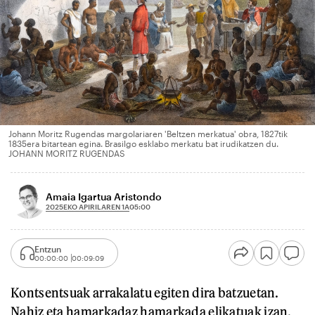
Johann Moritz Rugendas margolariaren 'Beltzen merkatua' obra, 1827tik
1835era bitartean egina. Brasilgo esklabo merkatu bat irudikatzen du.
JOHANN MORITZ RUGENDAS
Amaia Igartua Aristondo
2025EKO APIRILAREN 1A
05:00
Entzun
00:00:00
00:09:09
Kontsentsuak arrakalatu egiten dira batzuetan.
Nahiz eta hamarkadaz hamarkada elikatuak izan.