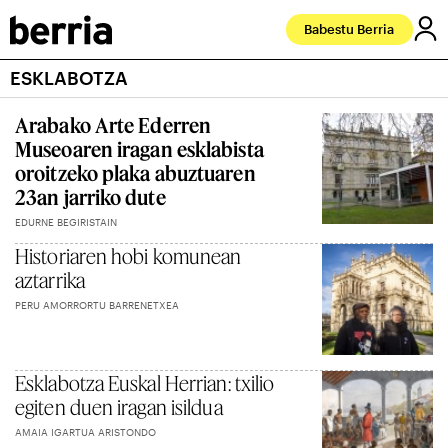
Babestu Berria
ESKLABOTZA
Arabako Arte Ederren
Museoaren iragan esklabista
oroitzeko plaka abuztuaren
23an jarriko dute
EDURNE BEGIRISTAIN
Historiaren hobi komunean
aztarrika
PERU AMORRORTU BARRENETXEA
Esklabotza Euskal Herrian: txilio
egiten duen iragan isildua
AMAIA IGARTUA ARISTONDO