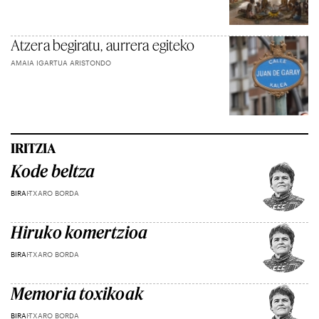
Atzera begiratu, aurrera egiteko
AMAIA IGARTUA ARISTONDO
IRITZIA
Kode beltza
BIRA
ITXARO BORDA
Hiruko komertzioa
BIRA
ITXARO BORDA
Memoria toxikoak
BIRA
ITXARO BORDA