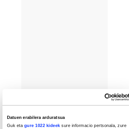
Datuen erabilera arduratsua
Guk eta
gure 1022 kideek
sure informacio pertsonala, zure