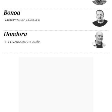
Bonoa
LARREPETIT
IÑIGO ARANBARRI
Hondora
HITZ ETZANAK
ANDONI EGAÑA