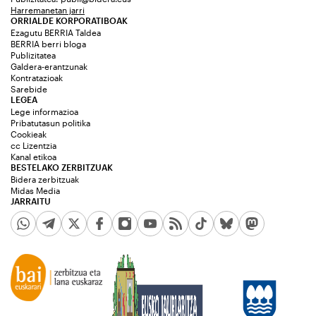
Harremanetan jarri
ORRIALDE KORPORATIBOAK
Ezagutu BERRIA Taldea
BERRIA berri bloga
Publizitatea
Galdera-erantzunak
Kontratazioak
Sarebide
LEGEA
Lege informazioa
Pribatutasun politika
Cookieak
cc Lizentzia
Kanal etikoa
BESTELAKO ZERBITZUAK
Bidera zerbitzuak
Midas Media
JARRAITU