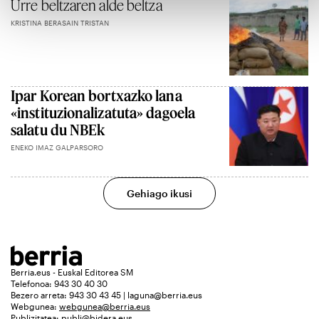
Urre beltzaren alde beltza
KRISTINA BERASAIN TRISTAN
Ipar Korean bortxazko lana
«instituzionalizatuta» dagoela
salatu du NBEk
ENEKO IMAZ GALPARSORO
Gehiago ikusi
Berria.eus - Euskal Editorea SM
Telefonoa: 943 30 40 30
Bezero arreta: 943 30 43 45 | laguna@berria.eus
Webgunea:
webgunea@berria.eus
Publizitatea:
publi@bidera.eus