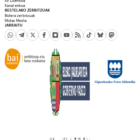
cc Lizentzia
Kanal etikoa
BESTELAKO ZERBITZUAK
Bidera zerbitzuak
Midas Media
JARRAITU