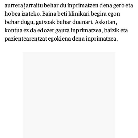
aurrera jarraitu behar du inprimatzen dena gero eta
hobea izateko. Baina beti klinikari begira egon
behar dugu, gaixoak behar duenari. Askotan,
kontua ez da edozer gauza inprimatzea, baizik eta
pazientearentzat egokiena dena inprimatzea.