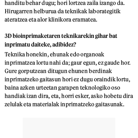
handitu behar dugu; hori lortzea zaila izango da.
Hirugarren helburua da teknikak laborategitik
ateratzea eta alor klinikora eramatea.
3D bioinprimaketaren teknikarekin gihar bat
inprimatu daiteke, adibidez?
Teknika honekin, ehunak edo organoak
inprimatzea lortu nahi da; gaur egun, ez gaude hor.
Gure gorputzean ditugun ehunen berdinak
inprimatzeko gaitasun hori ez dugu oraindik lortu,
baina azken urteetan garapen teknologiko oso
handiak izan dira, eta, horri esker, asko hobetu dira
zelulak eta materialak inprimatzeko gaitasunak.