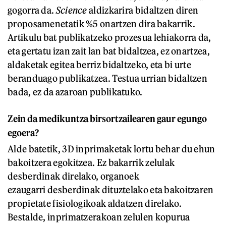
gogorra da.
Science
aldizkarira bidaltzen diren
proposamenetatik %5 onartzen dira bakarrik.
Artikulu bat publikatzeko prozesua lehiakorra da,
eta gertatu izan zait lan bat bidaltzea, ez onartzea,
aldaketak egitea berriz bidaltzeko, eta bi urte
beranduago publikatzea. Testua urrian bidaltzen
bada, ez da azaroan publikatuko.
Zein da medikuntza birsortzailearen gaur egungo
egoera?
Alde batetik, 3D inprimaketak lortu behar du ehun
bakoitzera egokitzea. Ez bakarrik zelulak
desberdinak direlako, organoek
ezaugarri desberdinak dituztelako eta bakoitzaren
propietate fisiologikoak aldatzen direlako.
Bestalde, inprimatzerakoan zelulen kopurua