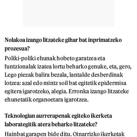
Nolakoa izango litzateke gihar bat inprimatzeko
prozesua?
Poliki-poliki ehunak hobeto garatzea eta
funtzionalak izatea lortu beharko genuke, eta, gero,
Lego piezak balira bezala, lantalde desberdinak
lotzea: azal edo mintz soil bat egitetik epidermisa
egitera igarotzeko, alegia. Erronka izango litzateke
ehunetatik organoetara igarotzea.
Teknologian aurrerapenak egiteko ikerketa
laborategitik atera beharko litzateke?
Hainbat garapen bide ditu. Oinarrizko ikerketak