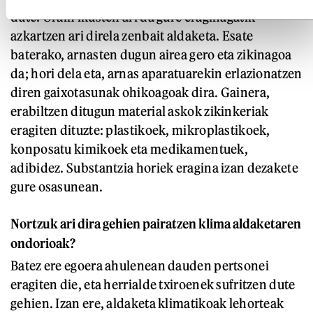
dute. Orain ikusten ari da gure eraginagatik
azkartzen ari direla zenbait aldaketa. Esate
baterako, arnasten dugun airea gero eta zikinagoa
da; hori dela eta, arnas aparatuarekin erlazionatzen
diren gaixotasunak ohikoagoak dira. Gainera,
erabiltzen ditugun material askok zikinkeriak
eragiten dituzte: plastikoek, mikroplastikoek,
konposatu kimikoek eta medikamentuek,
adibidez. Substantzia horiek eragina izan dezakete
gure osasunean.
Nortzuk ari dira gehien pairatzen klima aldaketaren
ondorioak?
Batez ere egoera ahulenean dauden pertsonei
eragiten die, eta herrialde txiroenek sufritzen dute
gehien. Izan ere, aldaketa klimatikoak lehorteak