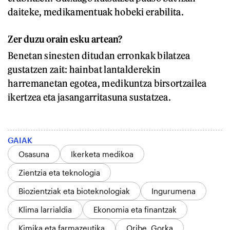
daiteke, medikamentuak hobeki erabilita.
Zer duzu orain esku artean?
Benetan sinesten ditudan erronkak bilatzea
gustatzen zait: hainbat lantalderekin
harremanetan egotea, medikuntza birsortzailea
ikertzea eta jasangarritasuna sustatzea.
GAIAK
Osasuna
Ikerketa medikoa
Zientzia eta teknologia
Biozientziak eta bioteknologiak
Ingurumena
Klima larrialdia
Ekonomia eta finantzak
Kimika eta farmazeutika
Oribe, Gorka