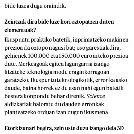
bide luzea dugu oraindik.
Zeintzuk dira bide luze hori oztopatzen duten
elementuak?
Ikuspuntu praktiko batetik, inprimatzeko makinen
prezioa da oztopo nagusi bat; oso garestiak dira,
gehienek 100.000 eta 150.000 euro arteko prezioa
dute. Merkeagoak egitea lagungarria izango
litzateke teknologia modu eraginkorragoan
garatzeko. Ikuspuntu teknologikotik, erronka asko
daude, baina horrek ez du esan nahi egun batetik
bestera konpondu behar direnik.
Science
aldizkariak baloratu du dauden erronkak
planteatzeko orduan izan dugun ikusmena.
Etorkizunari begira, zein uste duzu izango dela 3D