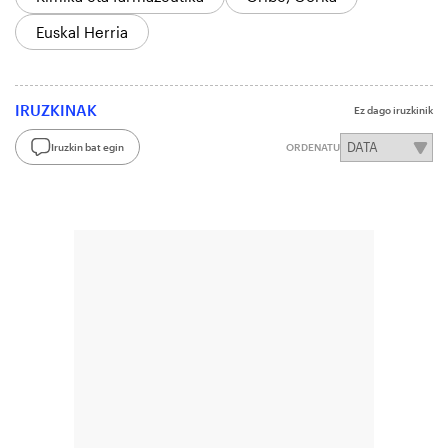
Euskal Herria
IRUZKINAK
Ez dago iruzkinik
Iruzkin bat egin
ORDENATU