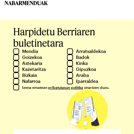
NABARMENDUAK
Harpidetu Berriaren
buletinetara
Mendia
Arratsaldekoa
Goizekoa
Badok
Astekaria
Kinka
Kazetaritza
Gipuzkoa
Bizkaia
Araba
Nafarroa
Iparraldea
Izena ematean
pribatutasun politika
onartzen duzu.