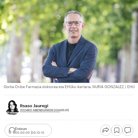
Gorka Oribe Farmazia doktorea eta EHUko ikerlaria. NURIA GONZALEZ / EHU
Itsaso Jauregi
2024KO ABENDUAREN 20A
05:05
Entzun
00:00:00
00:10:10