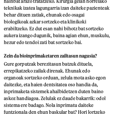
hainbat arazo tratatzeko. Kirurgia gelan horrelako
teknikak izatea lagungarria izan daiteke pazienteak
behar dituen zatiak, ehunak edo osagai
biologikoak azkar sortzeko eta klinikoki
erabiltzeko. Ez dut esan nahi bihotz bat sortzeko
aukera izango dugunik, baina agian ehun, muskulu,
hezur edo tendoi zati bat sortzeko bai.
Zein da bioinprimaketaren zailtasun nagusia?
Gure gorputzak berezitasun batzuk dituela,
errepikatzeko zailak direnak. Ehunak edo
organoak sortzeko orduan, zelula mota asko egon
daitezke, eta haien dentsitatea oso handia da,
inprimaketa sistemek ahalbidetzen duten baino
askoz handiagoa. Zelulak ez daude bakarrik: odol
sistema ere badago. Nola inprimatu daiteke
funtzionala den ehun baskular bat? Hori lortzeko