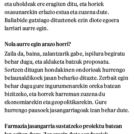
eta uholdeak ere eragiten ditu, eta horiek
osasunarekin erlazio estua eta zuzena dute.
Baliabide gutxiago dituztenek ezin diote egoera
larriari aurre egin.
Nola aurre egin arazo horri?
Zaila da, baina, zalantzarik gabe, ispilura begiratu
behar dugu, eta aldaketa batzuk proposatu.
Sortzen ditugun hondakinen ondorioak hurrengo
belaunaldikoek jasan beharko dituzte. Zerbait egin
behar dugu gure ingurumenarekin oreka batean
bizitzeko, eta horrek harreman zuzena du
ekonomiarekin eta geopolitikarekin. Gure
hurrengo pausoek jasangarriagoak izan behar dute.
Farmazia jasangarria sustatzeko proiektu batean