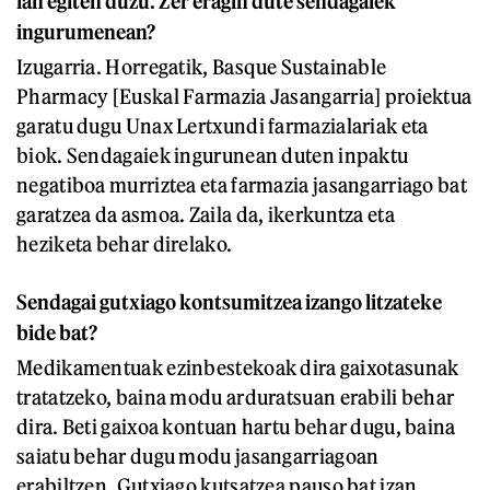
lan egiten duzu. Zer eragin dute sendagaiek
ingurumenean?
Izugarria. Horregatik, Basque Sustainable
Pharmacy [Euskal Farmazia Jasangarria] proiektua
garatu dugu Unax Lertxundi farmazialariak eta
biok. Sendagaiek ingurunean duten inpaktu
negatiboa murriztea eta farmazia jasangarriago bat
garatzea da asmoa. Zaila da, ikerkuntza eta
heziketa behar direlako.
Sendagai gutxiago kontsumitzea izango litzateke
bide bat?
Medikamentuak ezinbestekoak dira gaixotasunak
tratatzeko, baina modu arduratsuan erabili behar
dira. Beti gaixoa kontuan hartu behar dugu, baina
saiatu behar dugu modu jasangarriagoan
erabiltzen. Gutxiago kutsatzea pauso bat izan