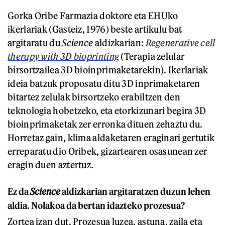
Gorka Oribe Farmazia doktore eta EHUko
ikerlariak (Gasteiz, 1976) beste artikulu bat
argitaratu du
Science
aldizkarian:
Regenerative cell
therapy with 3D bioprinting
(Terapia zelular
birsortzailea 3D bioinprimaketarekin). Ikerlariak
ideia batzuk proposatu ditu 3D inprimaketaren
bitartez zelulak birsortzeko erabiltzen den
teknologia hobetzeko, eta etorkizunari begira 3D
bioinprimaketak zer erronka dituen zehaztu du.
Horretaz gain, klima aldaketaren eraginari gertutik
erreparatu dio Oribek, gizartearen osasunean zer
eragin duen aztertuz.
Ez da
Science
aldizkarian argitaratzen duzun lehen
aldia. Nolakoa da bertan idazteko prozesua?
Zortea izan dut. Prozesua luzea, astuna, zaila eta