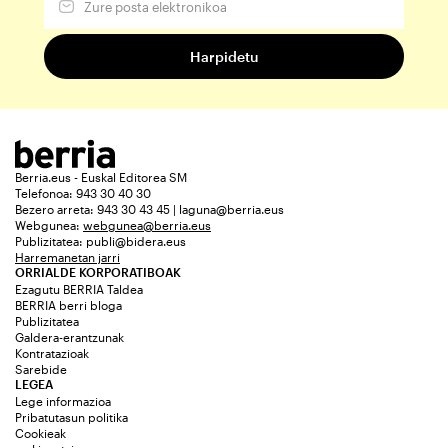
Berria.eus - Euskal Editorea SM
Telefonoa: 943 30 40 30
Bezero arreta: 943 30 43 45 | laguna@berria.eus
Webgunea:
webgunea@berria.eus
Publizitatea:
publi@bidera.eus
Harremanetan jarri
ORRIALDE KORPORATIBOAK
Ezagutu BERRIA Taldea
BERRIA berri bloga
Publizitatea
Galdera-erantzunak
Kontratazioak
Sarebide
LEGEA
Lege informazioa
Pribatutasun politika
Cookieak