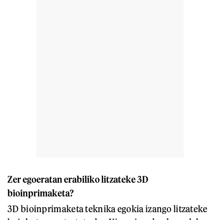
Zer egoeratan erabiliko litzateke 3D
bioinprimaketa?
3D bioinprimaketa teknika egokia izango litzateke