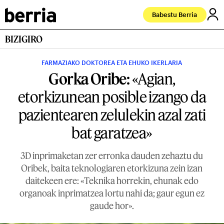
Babestu Berria
BIZIGIRO
FARMAZIAKO DOKTOREA ETA EHUKO IKERLARIA
Gorka Oribe:
«Agian,
etorkizunean posible izango da
pazientearen zelulekin azal zati
bat garatzea»
3D inprimaketan zer erronka dauden zehaztu du
Oribek, baita teknologiaren etorkizuna zein izan
daitekeen ere: «Teknika horrekin, ehunak edo
organoak inprimatzea lortu nahi da; gaur egun ez
gaude hor».