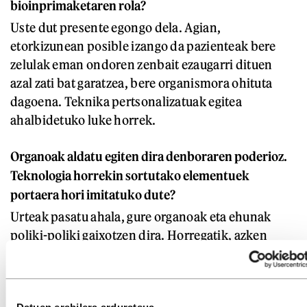
bioinprimaketaren rola?
Uste dut presente egongo dela. Agian,
etorkizunean posible izango da pazienteak bere
zelulak eman ondoren zenbait ezaugarri dituen
azal zati bat garatzea, bere organismora ohituta
dagoena. Teknika pertsonalizatuak egitea
ahalbidetuko luke horrek.
Organoak aldatu egiten dira denboraren poderioz.
Teknologia horrekin sortutako elementuek
portaera hori imitatuko dute?
Urteak pasatu ahala, gure organoak eta ehunak
poliki-poliki gaixotzen dira. Horregatik, azken
urteetan 4D bioinprimaketaren inguruan hitz
egiten hasi dira. Teknika horri esker, materiala
inprimatu ondoren, alda daiteke; estimuluen