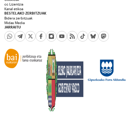
cc Lizentzia
Kanal etikoa
BESTELAKO ZERBITZUAK
Bidera zerbitzuak
Midas Media
JARRAITU