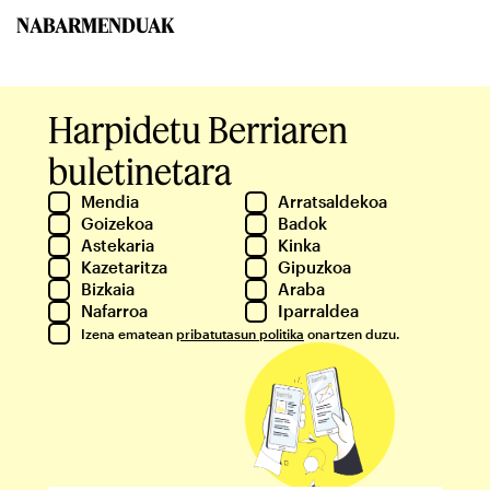
NABARMENDUAK
Harpidetu Berriaren
buletinetara
Mendia
Arratsaldekoa
Goizekoa
Badok
Astekaria
Kinka
Kazetaritza
Gipuzkoa
Bizkaia
Araba
Nafarroa
Iparraldea
Izena ematean
pribatutasun politika
onartzen duzu.