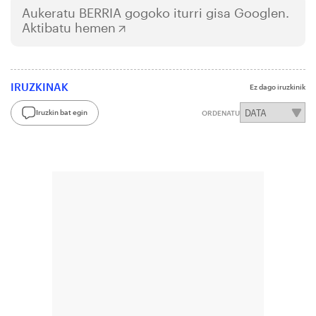
Aukeratu
BERRIA
gogoko iturri gisa Googlen.
Aktibatu hemen
IRUZKINAK
Ez dago iruzkinik
Iruzkin bat egin
ORDENATU