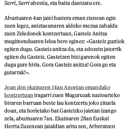
Sarri, Sarri
abestia, eta baita dantzatu ere.
Abuztuaren 4an jaiei hasiera eman zienean egin
zuen legez, aniztasunaren aldeko mezua zabaldu
zuen Zeledonek kontzertuan, Gasteiz Anitza
mugimenduaren leloa bere eginez: «Gasteiz guztiok
egiten dugu. Gasteiz anitza da, eta edozein jatorrik
egiten du Gasteiz. Gasteizen bizi garenok egiten
dugu gure hiria. Gora Gasteiz anitza! Gora gu eta
gutarrak!».
Joan den ekainaren 14an Anoetan emandako
kontzertuan
iragarri zuen Muguruzak nazioarteko
biraren barruan beste lau kontzertu joko zituela
doan, eta horietako bat Gasteizko jaietan izango
zela, abuztuaren 7an. Ekainaren 28an Euskal
Herria Zuzenean jaialdian aritu zen, Arberatzen