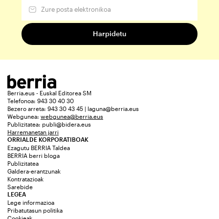
Berria.eus - Euskal Editorea SM
Telefonoa: 943 30 40 30
Bezero arreta: 943 30 43 45 | laguna@berria.eus
Webgunea:
webgunea@berria.eus
Publizitatea:
publi@bidera.eus
Harremanetan jarri
ORRIALDE KORPORATIBOAK
Ezagutu BERRIA Taldea
BERRIA berri bloga
Publizitatea
Galdera-erantzunak
Kontratazioak
Sarebide
LEGEA
Lege informazioa
Pribatutasun politika
Cookieak