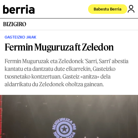
Babestu Berria
BIZIGIRO
GASTEIZKO JAIAK
Fermin Muguruza ft Zeledon
Fermin Muguruzak eta Zeledonek 'Sarri, Sarri' abestia
kantatu eta dantzatu dute elkarrekin, Gasteizko
txosnetako kontzertuan. Gasteiz «anitza» dela
aldarrikatu du Zeledonek oholtza gainean.