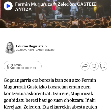
Fermin Muguruza ft Zeledon. GASTEIZ
ANITZA
Edurne Begiristain
2025EKO ABUZTUAREN 8A
12:00
Entzun
00:00:00
00:01:39
Gogoangarria eta berezia izan zen atzo Fermin
Muguruzak Gasteizko txosnetan eman zuen
kontzertua askorentzat. Izan ere, Muguruzak
gonbidatu berezi bat igo zuen oholtzara: Iñaki
Kerejazu, Zeledon. Eta elkarrekin abestu zuten