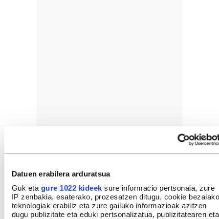
Datuen erabilera arduratsua
Guk eta
gure 1022 kideek
sure informacio pertsonala, zure
IP zenbakia, esaterako, prozesatzen ditugu, cookie bezalak
teknologiak erabiliz eta zure gailuko informazioak azitzen
dugu publizitate eta eduki pertsonalizatua, publizitatearen eta