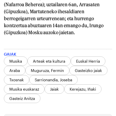
(Nafarroa Beherea); uztailaren 6an, Arrasaten
(Gipuzkoa), Martuteneko ihesaldiaren
berrogeigarren urteurrenean; eta hurrengo
kontzertua abuztuaren 14an emango du, Irungo
(Gipuzkoa) Mosku auzoko jaietan.
GAIAK
Musika
Arteak eta kultura
Euskal Herria
Araba
Muguruza, Fermin
Gasteizko jaiak
Txosnak
Sarrionandia, Joseba
Musika euskaraz
Jaiak
Kerejazu, Iñaki
Gasteiz Anitza