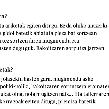
ra?
a ariketak egiten ditugu. Ez da ohiko antzerki
ta gidoi batetik abiatuta pieza bat sortzean
artez sortzen diren mugimendu eta
sten dugu guk. Bakoitzaren gorputza jartzen
etak?
 jolasekin hasten gara, mugimendu asko
 poliki-poliki, bakoitzaren gorputzera eramate
ukat oina, nola mugitzen naiz... Eta tailerrare
orragoak egiten ditugu, premisa batetik