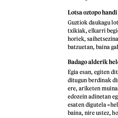
Lotsa oztopo handi
Guztiok daukagu lot
txikiak, elkarri be
horiek, saihetsezina
batzuetan, baina ga
Badago alderik he
Egia esan, egiten di
ditugun berdinak di
ere, ariketen muina
edozein adinetan eg
esaten digutela «hel
baina, nire ustez, 