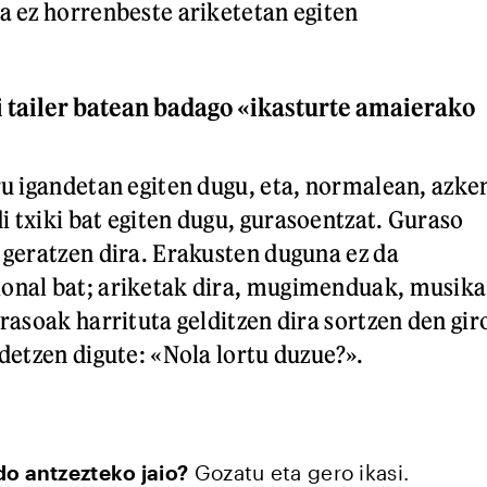
ta ez horrenbeste ariketetan egiten
 tailer batean badago «ikasturte amaierako
iru igandetan egiten dugu, eta, normalean, azke
i txiki bat egiten dugu, gurasoentzat. Guraso
r geratzen dira. Erakusten duguna ez da
ional bat; ariketak dira, mugimenduak, musika
urasoak harrituta gelditzen dira sortzen den gir
ldetzen digute: «Nola lortu duzue?».
do antzezteko jaio?
Gozatu eta gero ikasi.