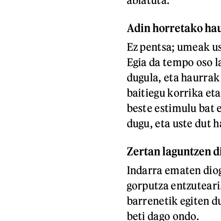
Adin horretako hau
Ez pentsa; umeak us
Egia da tempo oso l
dugula, eta haurrak 
baitiegu korrika et
beste estimulu bat 
dugu, eta uste dut 
Zertan laguntzen di
Indarra ematen diog
gorputza entzuteari
barrenetik egiten du
beti dago ondo.