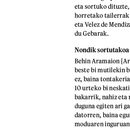
eta sortuko dituzte
horretako tailerra
eta Velez de Mendiz
du Gebarak.
Nondik sortutakoa 
Behin Aramaion [Ara
beste bi mutilekin b
ez, baina tontakeri
10 urteko bi neskati
bakarrik, nahiz eta 
duguna egiten ari ga
datorren, baina eg
moduaren inguruan d