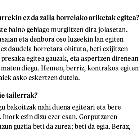
rrekin ez da zaila horrelako ariketak egitea
te baino gehiago murgiltzen dira jolasetan.
asaian eta denbora oso luzeekin lan egiten
ez daudela horretara ohituta, beti exijitzen
a presaka egitea gauzak, eta aspertzen direnean
ematen diegu. Hemen, berriz, kontrakoa egiten
haiek asko eskertzen dutela.
e tailerrak?
u bakoitzak nahi duena egiteari eta bere
. Inork ezin dizu ezer esan. Gorputzaren
zun guztia beti da zurea; beti da egia. Beraz,