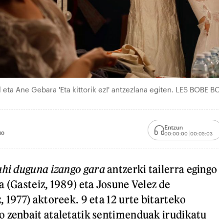
eta Ane Gebara 'Eta kittorik ez!' antzezlana egiten. LES BOBE B
Entzun
10
00:00:00
00:05:03
hi duguna izango gara
antzerki tailerra egingo
a (Gasteiz, 1989) eta Josune Velez de
 1977) aktoreek. 9 eta 12 urte bitarteko
 zenbait ataletatik sentimenduak irudikatu