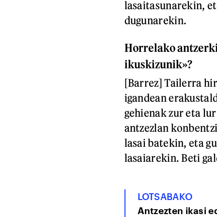
lasaitasunarekin, e
dugunarekin.
Horrelako antzerki
ikuskizunik»?
[Barrez] Tailerra h
igandean erakustald
gehienak zur eta lu
antzezlan konbentz
lasai batekin, eta g
lasaiarekin. Beti ga
LOTSABAKO
Antzezten ikasi e