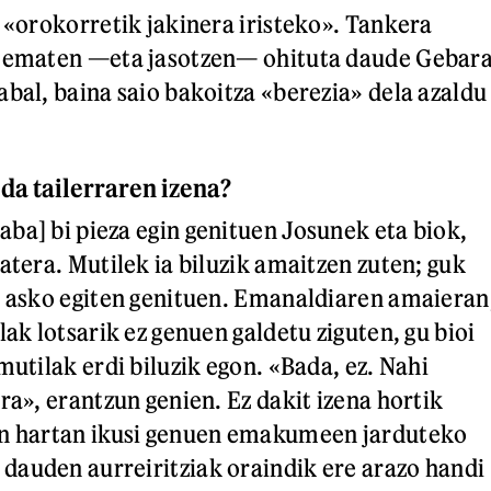
, «orokorretik jakinera iristeko». Tankera
k ematen —eta jasotzen— ohituta daude Gebar
abal, baina saio bakoitza «berezia» dela azaldu
da tailerraren izena?
ba] bi pieza egin genituen Josunek eta biok,
atera. Mutilek ia biluzik amaitzen zuten; guk
a asko egiten genituen. Emanaldiaren amaieran
lak lotsarik ez genuen galdetu ziguten, gu bioi
mutilak erdi biluzik egon. «Bada, ez. Nahi
ra», erantzun genien. Ez dakit izena hortik
un hartan ikusi genuen emakumeen jarduteko
auden aurreiritziak oraindik ere arazo handi