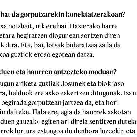
 bat da gorputzarekin konektatzerakoan?
sa noizbait, nik ere bai. Hasierako barre
gietara begiratzen diogunean sortzen diren
k dira. Eta, bai, lotsak bideratzea zaila da
koa guztiok eroso egotean datza.
lduen eta haurren antzezteko moduan?
tugun ariketa guztiak Josunek eta biok jaso
ra, helduok ere asko eskertzen ditugunak. Izan
 begirada gorputzean jartzea da, eta hori
in daiteke. Hala ere, egia da haurrek askotan
duen gauzak» egiten ari direla sentitzen dutela
horrek lortura estuagoa du denbora luzeekin eta