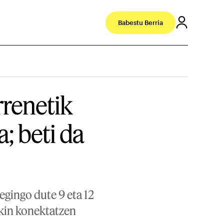
Babestu Berria
renetik
a; beti da
egingo dute 9 eta 12
ekin konektatzen