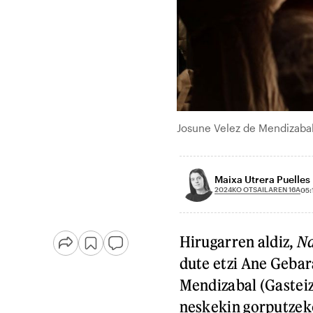
Josune Velez de Mendizabal 
Maixa Utrera Puelles
2024KO OTSAILAREN 16A
05:
Hirugarren aldiz,
Na
dute etzi Ane Gebar
Mendizabal (Gasteiz,
neskekin gorputzeko