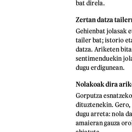
bat direla.
Zertan datza tailer
Gehienbat jolasak et
tailer bat; istorio e
datza. Ariketen bit
sentimenduekin jola
dugu erdigunean.
Nolakoak dira arik
Gorputza esnatzeko
dituztenekin. Gero,
dugu arreta: nola da
amaieran gauza orok
abiatuta.