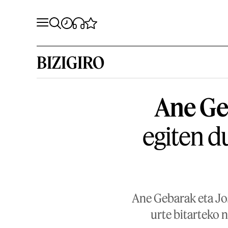
BIZIGIRO
Ane Ge
egiten du
Ane Gebarak eta Jos
urte bitarteko 