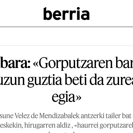
bara:
«Gorputzaren bar
zun guztia beti da zure
egia»
une Velez de Mendizabalek antzerki tailer bat 
neskekin, hirugarren aldiz , «haurrei gorputzar