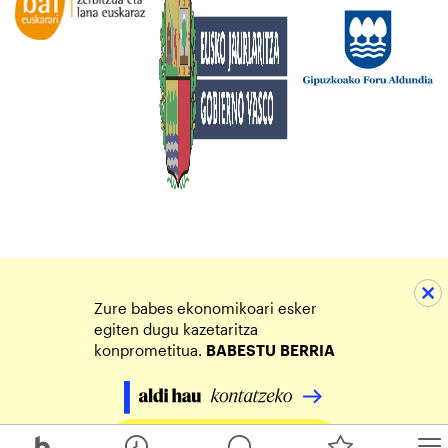
Zure babes ekonomikoari esker
egiten dugu kazetaritza
konprometitua.
BABESTU
BERRIA
Egin zure ekarpena