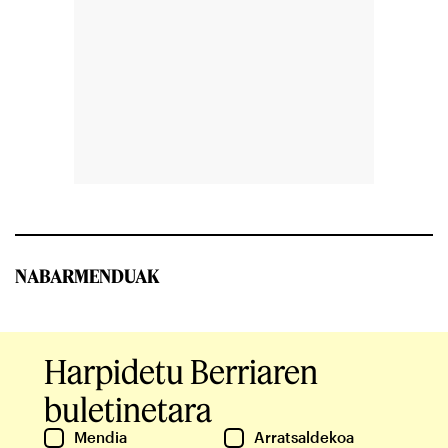
NABARMENDUAK
Harpidetu Berriaren
buletinetara
Mendia
Arratsaldekoa