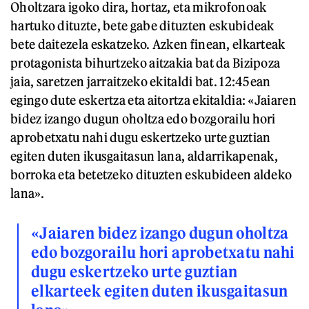
Oholtzara igoko dira, hortaz, eta mikrofonoak
hartuko dituzte, bete gabe dituzten eskubideak
bete daitezela eskatzeko. Azken finean, elkarteak
protagonista bihurtzeko aitzakia bat da Bizipoza
jaia, saretzen jarraitzeko ekitaldi bat. 12:45ean
egingo dute eskertza eta aitortza ekitaldia: «Jaiaren
bidez izango dugun oholtza edo bozgorailu hori
aprobetxatu nahi dugu eskertzeko urte guztian
egiten duten ikusgaitasun lana, aldarrikapenak,
borroka eta betetzeko dituzten eskubideen aldeko
lana».
«Jaiaren bidez izango dugun oholtza
edo bozgorailu hori aprobetxatu nahi
dugu eskertzeko urte guztian
elkarteek egiten duten ikusgaitasun