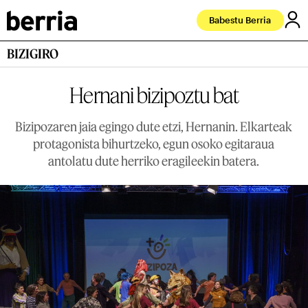
Babestu Berria
BIZIGIRO
Hernani bizipoztu bat
Bizipozaren jaia egingo dute etzi, Hernanin. Elkarteak
protagonista bihurtzeko, egun osoko egitaraua
antolatu dute herriko eragileekin batera.