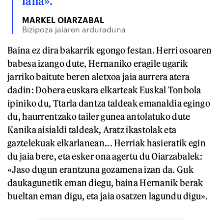
lana».
MARKEL OIARZABAL
Bizipoza jaiaren arduraduna
Baina ez dira bakarrik egongo festan. Herri osoaren
babesa izango dute, Hernaniko eragile ugarik
jarriko baitute beren aletxoa jaia aurrera atera
dadin: Dobera euskara elkarteak Euskal Tonbola
ipiniko du, Ttarla dantza taldeak emanaldia egingo
du, haurrentzako tailer gunea antolatuko dute
Kanika aisialdi taldeak, Aratz ikastolak eta
gaztelekuak elkarlanean... Herriak hasieratik egin
du jaia bere, eta esker ona agertu du Oiarzabalek:
«Jaso dugun erantzuna gozamena izan da. Guk
daukagunetik eman diegu, baina Hernanik berak
bueltan eman digu, eta jaia osatzen lagundu digu».