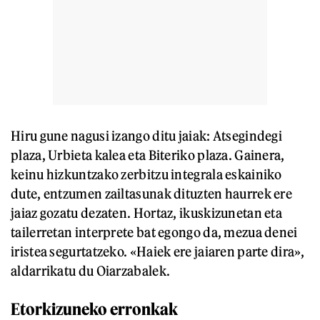
Hiru gune nagusi izango ditu jaiak: Atsegindegi
plaza, Urbieta kalea eta Biteriko plaza. Gainera,
keinu hizkuntzako zerbitzu integrala eskainiko
dute, entzumen zailtasunak dituzten haurrek ere
jaiaz gozatu dezaten. Hortaz, ikuskizunetan eta
tailerretan interprete bat egongo da, mezua denei
iristea segurtatzeko. «Haiek ere jaiaren parte dira»,
aldarrikatu du Oiarzabalek.
Etorkizuneko erronkak