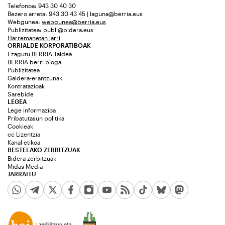
Telefonoa: 943 30 40 30
Bezero arreta: 943 30 43 45 | laguna@berria.eus
Webgunea:
webgunea@berria.eus
Publizitatea:
publi@bidera.eus
Harremanetan jarri
ORRIALDE KORPORATIBOAK
Ezagutu BERRIA Taldea
BERRIA berri bloga
Publizitatea
Galdera-erantzunak
Kontratazioak
Sarebide
LEGEA
Lege informazioa
Pribatutasun politika
Cookieak
cc Lizentzia
Kanal etikoa
BESTELAKO ZERBITZUAK
Bidera zerbitzuak
Midas Media
JARRAITU