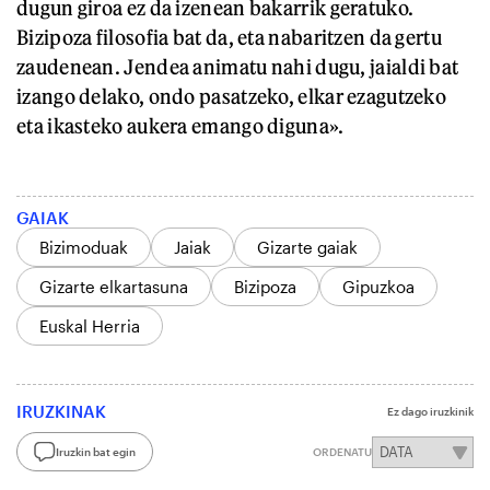
dugun giroa ez da izenean bakarrik geratuko.
Bizipoza filosofia bat da, eta nabaritzen da gertu
zaudenean. Jendea animatu nahi dugu, jaialdi bat
izango delako, ondo pasatzeko, elkar ezagutzeko
eta ikasteko aukera emango diguna».
GAIAK
Bizimoduak
Jaiak
Gizarte gaiak
Gizarte elkartasuna
Bizipoza
Gipuzkoa
Euskal Herria
IRUZKINAK
Ez dago iruzkinik
Iruzkin bat egin
ORDENATU