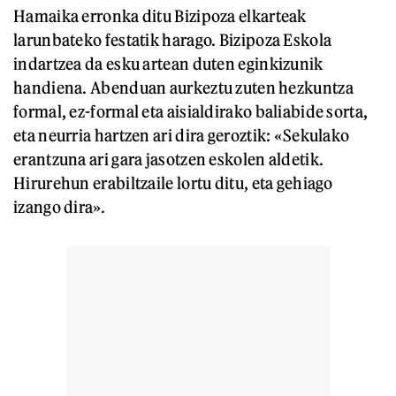
Hamaika erronka ditu Bizipoza elkarteak
larunbateko festatik harago. Bizipoza Eskola
indartzea da esku artean duten eginkizunik
handiena. Abenduan aurkeztu zuten hezkuntza
formal, ez-formal eta aisialdirako baliabide sorta,
eta neurria hartzen ari dira geroztik: «Sekulako
erantzuna ari gara jasotzen eskolen aldetik.
Hirurehun erabiltzaile lortu ditu, eta gehiago
izango dira».