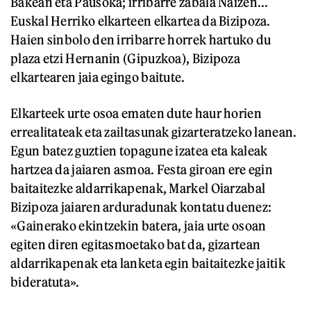
Bakean eta Pausoka; irribarre zabala Naizen...
Euskal Herriko elkarteen elkartea da Bizipoza.
Haien sinbolo den irribarre horrek hartuko du
plaza etzi Hernanin (Gipuzkoa), Bizipoza
elkartearen jaia egingo baitute.
Elkarteek urte osoa ematen dute haur horien
errealitateak eta zailtasunak gizarteratzeko lanean.
Egun batez guztien topagune izatea eta kaleak
hartzea da jaiaren asmoa. Festa giroan ere egin
baitaitezke aldarrikapenak, Markel Oiarzabal
Bizipoza jaiaren arduradunak kontatu duenez:
«Gainerako ekintzekin batera, jaia urte osoan
egiten diren egitasmoetako bat da, gizartean
aldarrikapenak eta lanketa egin baitaitezke jaitik
bideratuta».