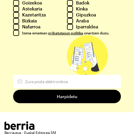
Goizekoa
Badok
Astekaria
Kinka
Kazetaritza
Gipuzkoa
Bizkaia
Araba
Nafarroa
Iparraldea
Izena ematean
pribatutasun politika
onartzen duzu.
Berria.eus - Euskal Editorea SM