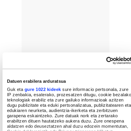
Datuen erabilera arduratsua
Guk eta
gure 1022 kideek
sure informacio pertsonala, zure
IP zenbakia, esaterako, prozesatzen ditugu, cookie bezalak
teknologiak erabiliz eta zure gailuko informazioak azitzen
dugu publizitate eta eduki pertsonalizatua, publizitatearen eta
edukiaren neurketa, audientzia-ikerketa eta zerbitzuen
garapena eskaintzeko. Zure datuak nork eta zertarako
erabiltzen dituen hautatzeko aukera duzu. Zure onespena
aldatzen edo deuseztatzen ahal duzu edozein momentutan,