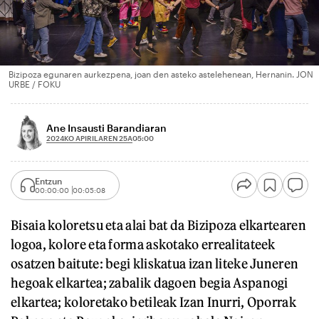
Bizipoza egunaren aurkezpena, joan den asteko astelehenean, Hernanin. JON
URBE / FOKU
Ane Insausti Barandiaran
2024KO APIRILAREN 25A
05:00
Entzun
00:00:00
00:05:08
Bisaia koloretsu eta alai bat da Bizipoza elkartearen
logoa, kolore eta forma askotako errealitateek
osatzen baitute: begi kliskatua izan liteke Juneren
hegoak elkartea; zabalik dagoen begia Aspanogi
elkartea; koloretako betileak Izan Inurri, Oporrak