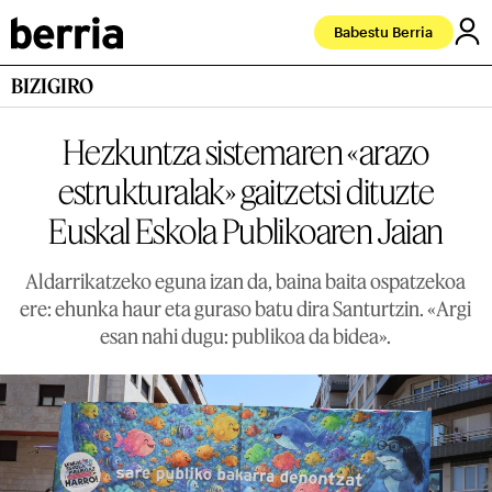
Babestu Berria
BIZIGIRO
Hezkuntza sistemaren «arazo
estrukturalak» gaitzetsi dituzte
Euskal Eskola Publikoaren Jaian
Aldarrikatzeko eguna izan da, baina baita ospatzekoa
ere: ehunka haur eta guraso batu dira Santurtzin. «Argi
esan nahi dugu: publikoa da bidea».