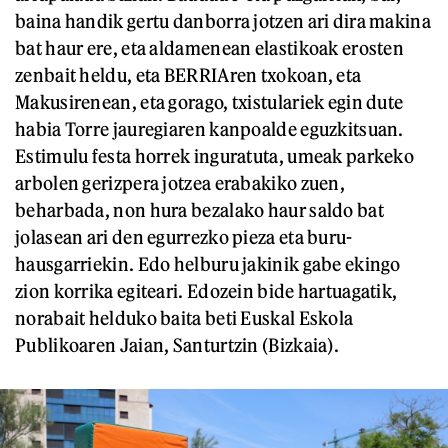
baina handik gertu danborra jotzen ari dira makina
bat haur ere, eta aldamenean elastikoak erosten
zenbait heldu, eta BERRIAren txokoan, eta
Makusirenean, eta gorago, txistulariek egin dute
habia Torre jauregiaren kanpoalde eguzkitsuan.
Estimulu festa horrek inguratuta, umeak parkeko
arbolen gerizpera jotzea erabakiko zuen,
beharbada, non hura bezalako haur saldo bat
jolasean ari den egurrezko pieza eta buru-
hausgarriekin. Edo helburu jakinik gabe ekingo
zion korrika egiteari. Edozein bide hartuagatik,
norabait helduko baita beti Euskal Eskola
Publikoaren Jaian, Santurtzin (Bizkaia).