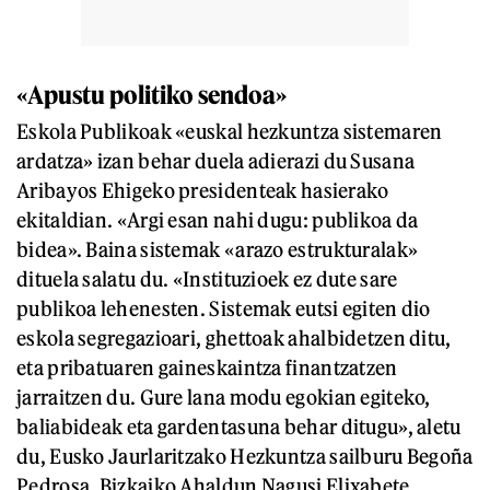
«Apustu politiko sendoa»
Eskola Publikoak «euskal hezkuntza sistemaren
ardatza» izan behar duela adierazi du Susana
Aribayos Ehigeko presidenteak hasierako
ekitaldian. «Argi esan nahi dugu: publikoa da
bidea». Baina sistemak «arazo estrukturalak»
dituela salatu du. «Instituzioek ez dute sare
publikoa lehenesten. Sistemak eutsi egiten dio
eskola segregazioari, ghettoak ahalbidetzen ditu,
eta pribatuaren gaineskaintza finantzatzen
jarraitzen du. Gure lana modu egokian egiteko,
baliabideak eta gardentasuna behar ditugu», aletu
du, Eusko Jaurlaritzako Hezkuntza sailburu Begoña
Pedrosa, Bizkaiko Ahaldun Nagusi Elixabete