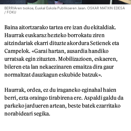
BERRIAren txokoa, Euskal Eskola Publikoaren Jaian. OSKAR MATXIN EDESA
/ FOKU
Baina aitortzarako tartea ere izan du ekitaldiak.
Haurrak euskaraz hezteko borrokatu ziren
aitzindariak ekarri dituzte akordura Setienek eta
Campelok. «Garai hartan, ausardia handiko
urratsak egin zituzten. Mobilizazioen, eskaeren,
bileren eta lan nekaezinaren emaitza dira gaur
normaltzat dauzkagun eskubide batzuk».
Haurrak, ordea, ez du iraganeko eginahal haien
berri, ezta oraingo tirabirena ere. Aspaldi galdu da
parkeko jardueren artean, beste batek ezarritako
norabideari segika.