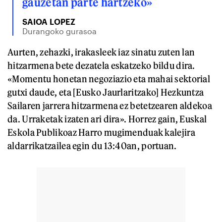
gauzetan parte hartzeko»
SAIOA LOPEZ
Durangoko gurasoa
Aurten, zehazki, irakasleek iaz sinatu zuten lan
hitzarmena bete dezatela eskatzeko bildu dira.
«Momentu honetan negoziazio eta mahai sektorial
gutxi daude, eta [Eusko Jaurlaritzako] Hezkuntza
Sailaren jarrera hitzarmena ez betetzearen aldekoa
da. Urraketak izaten ari dira». Horrez gain, Euskal
Eskola Publikoaz Harro mugimenduak kalejira
aldarrikatzailea egin du 13:40an, portuan.