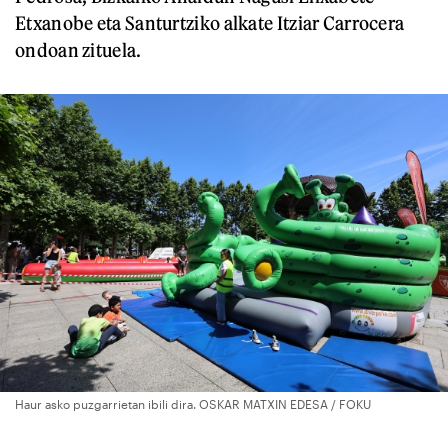
Etxanobe eta Santurtziko alkate Itziar Carrocera
ondoan zituela.
Haur asko puzgarrietan ibili dira. OSKAR MATXIN EDESA / FOKU