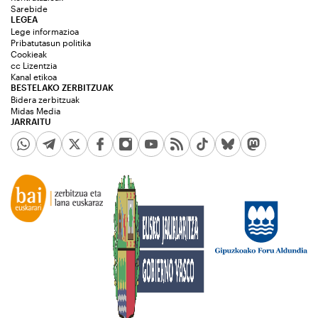
Sarebide
LEGEA
Lege informazioa
Pribatutasun politika
Cookieak
cc Lizentzia
Kanal etikoa
BESTELAKO ZERBITZUAK
Bidera zerbitzuak
Midas Media
JARRAITU