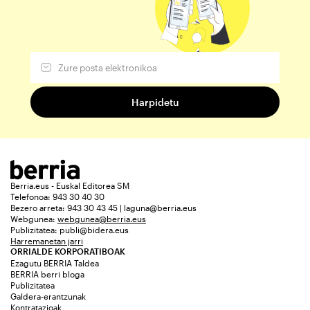
Berria.eus - Euskal Editorea SM
Telefonoa: 943 30 40 30
Bezero arreta: 943 30 43 45 | laguna@berria.eus
Webgunea:
webgunea@berria.eus
Publizitatea:
publi@bidera.eus
Harremanetan jarri
ORRIALDE KORPORATIBOAK
Ezagutu BERRIA Taldea
BERRIA berri bloga
Publizitatea
Galdera-erantzunak
Kontratazioak