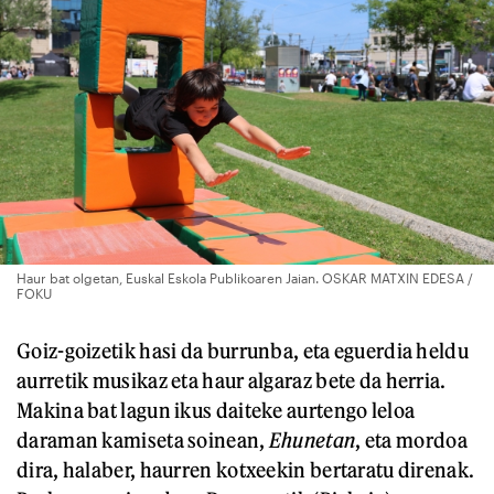
Haur bat olgetan, Euskal Eskola Publikoaren Jaian. OSKAR MATXIN EDESA /
FOKU
Goiz-goizetik hasi da burrunba, eta eguerdia heldu
aurretik musikaz eta haur algaraz bete da herria.
Makina bat lagun ikus daiteke aurtengo leloa
daraman kamiseta soinean,
Ehunetan
, eta mordoa
dira, halaber, haurren kotxeekin bertaratu direnak.