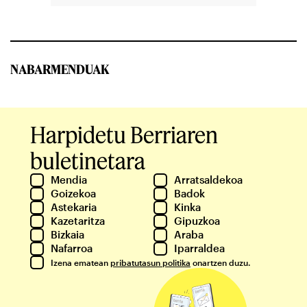
NABARMENDUAK
Harpidetu Berriaren
buletinetara
Mendia
Arratsaldekoa
Goizekoa
Badok
Astekaria
Kinka
Kazetaritza
Gipuzkoa
Bizkaia
Araba
Nafarroa
Iparraldea
Izena ematean
pribatutasun politika
onartzen duzu.