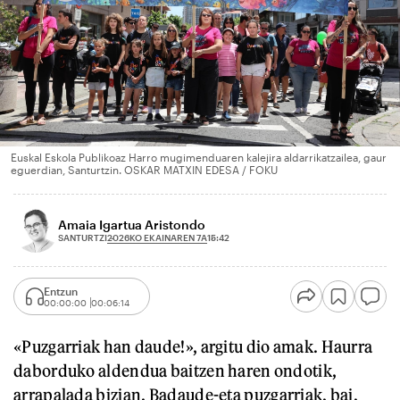
Euskal Eskola Publikoaz Harro mugimenduaren kalejira aldarrikatzailea, gaur
eguerdian, Santurtzin. OSKAR MATXIN EDESA / FOKU
Amaia Igartua Aristondo
2026KO EKAINAREN 7A
SANTURTZI
15:42
Entzun
00:00:00
00:06:14
«Puzgarriak han daude!», argitu dio amak. Haurra
daborduko aldendua baitzen haren ondotik,
arrapalada bizian. Badaude-eta puzgarriak, bai,