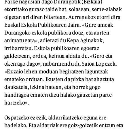
Parke nagusian dago Durangotik (Bizkaia)
etorritako guraso talde bat, solasean, seme-alabak
olgetan ari diren bitartean. Aurrenekoz etorri dira
Euskal Eskola Publikoaren Jaira. «Gure umeak
Durangoko eskola publikora doaz, eta aurten
animatu gara», adierazi du Kepa Aginakok,
irribarretsu. Eskola publikoaren egoeraz
galdetzean, ordea, keinua aldatu du. «Gero eta
okerrago dago», nabarmendu du Saioa Lopezek.
«Ez zaio lehen moduan begiratzen laguntzak
emateko orduan. Ikusten da pixka bat ahaztuta
daukatela, izkina batean, eta horrek gogo
handiagoa ematen dizu halako gauzetan parte
hartzeko».
Ospatzeko ez ezik, aldarrikatzeko eguna ere
badelako. Eta aldarriak ere goiz-goizetik entzun eta