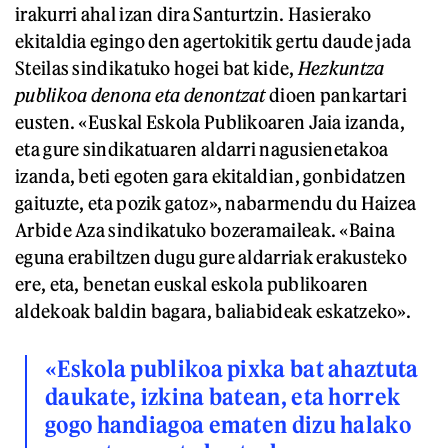
irakurri ahal izan dira Santurtzin. Hasierako
ekitaldia egingo den agertokitik gertu daude jada
Steilas sindikatuko hogei bat kide,
Hezkuntza
publikoa denona eta denontzat
dioen pankartari
eusten. «Euskal Eskola Publikoaren Jaia izanda,
eta gure sindikatuaren aldarri nagusienetakoa
izanda, beti egoten gara ekitaldian, gonbidatzen
gaituzte, eta pozik gatoz», nabarmendu du Haizea
Arbide Aza sindikatuko bozeramaileak. «Baina
eguna erabiltzen dugu gure aldarriak erakusteko
ere, eta, benetan euskal eskola publikoaren
aldekoak baldin bagara, baliabideak eskatzeko».
«Eskola publikoa pixka bat ahaztuta
daukate, izkina batean, eta horrek
gogo handiagoa ematen dizu halako