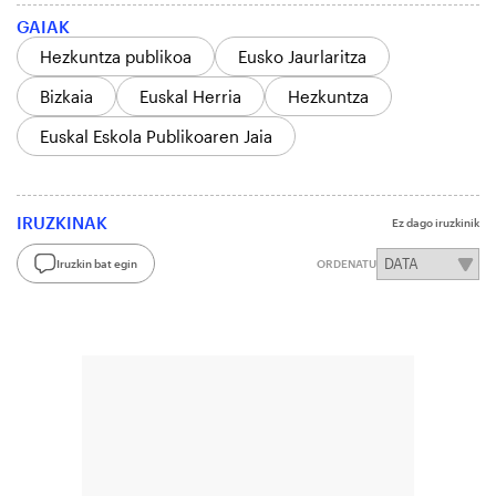
GAIAK
Hezkuntza publikoa
Eusko Jaurlaritza
Bizkaia
Euskal Herria
Hezkuntza
Euskal Eskola Publikoaren Jaia
IRUZKINAK
Ez dago iruzkinik
Iruzkin bat egin
ORDENATU