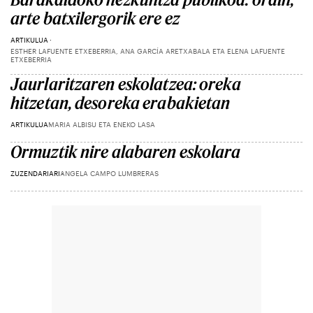
arte batxilergorik ere ez
ARTIKULUA
ESTHER LAFUENTE ETXEBERRIA, ANA GARCÍA ARETXABALA ETA ELENA LAFUENTE
ETXEBERRIA
Jaurlaritzaren eskolatzea: oreka
hitzetan, desoreka erabakietan
ARTIKULUA
MARIA ALBISU ETA ENEKO LASA
Ormuztik nire alabaren eskolara
ZUZENDARIARI
ANGELA CAMPO LUMBRERAS