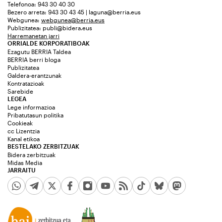
Telefonoa: 943 30 40 30
Bezero arreta: 943 30 43 45 | laguna@berria.eus
Webgunea:
webgunea@berria.eus
Publizitatea:
publi@bidera.eus
Harremanetan jarri
ORRIALDE KORPORATIBOAK
Ezagutu BERRIA Taldea
BERRIA berri bloga
Publizitatea
Galdera-erantzunak
Kontratazioak
Sarebide
LEGEA
Lege informazioa
Pribatutasun politika
Cookieak
cc Lizentzia
Kanal etikoa
BESTELAKO ZERBITZUAK
Bidera zerbitzuak
Midas Media
JARRAITU