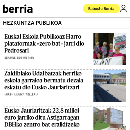
Babestu Berria
HEZKUNTZA PUBLIKOA
Euskal Eskola Publikoaz Harro
plataformak «zero bat» jarri dio
Pedrosari
EDURNE BEGIRISTAIN
Zaldibiako Udalbatzak herriko
eskola garraioa bermatu dezala
eskatu dio Eusko Jaurlaritzari
MIREN MUJIKA TELLERIA
Eusko Jaurlaritzak 22,8 milioi
euro jarriko ditu Astigarragan
DBHko zentro bat eraikitzeko