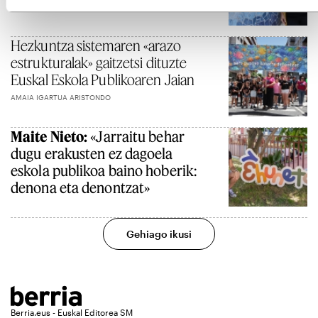
JUNE MONTERO VIGUERA
Hezkuntza sistemaren «arazo
estrukturalak» gaitzetsi dituzte
Euskal Eskola Publikoaren Jaian
AMAIA IGARTUA ARISTONDO
Maite Nieto:
«Jarraitu behar
dugu erakusten ez dagoela
eskola publikoa baino hoberik:
denona eta denontzat»
Gehiago ikusi
Berria.eus - Euskal Editorea SM