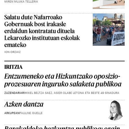
MIREN MUJIKA TELLERIA
Salatu dute Nafarroako
Gobernuak bost irakasle
erdaldun kontratatu dituela
Lekarozko institutuan eskolak
emateko
ION ORZAIZ
IRITZIA
Entzumeneko eta Hizkuntzako oposizio-
prozesuaren inguruko salaketa publikoa
ZUZENDARIARI
MIKEL BELTZA SAEZ, ASIER OLABE LETONA ETA BESTE 49 SINADURA
Azken dantza
ARKUPEAN
PAULINE GUELLE
Barakaldoko hezkuntza publikoa: orain,