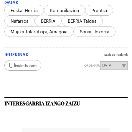
GAIAK
Euskal Herria
Komunikazioa
Prentsa
Nafarroa
BERRIA
BERRIA Taldea
Mujika Tolaretxipi, Amagoia
Senar, Joxerra
IRUZKINAK
Ez dago iruzkinik
Iruzkin bat egin
ORDENATU
INTERESGARRIA IZANGO ZAIZU