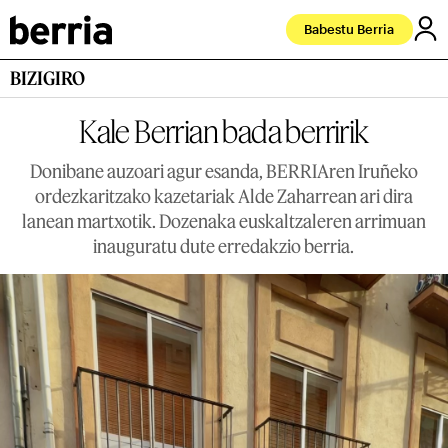
Babestu Berria
BIZIGIRO
Kale Berrian bada berririk
Donibane auzoari agur esanda, BERRIAren Iruñeko
ordezkaritzako kazetariak Alde Zaharrean ari dira
lanean martxotik. Dozenaka euskaltzaleren arrimuan
inauguratu dute erredakzio berria.