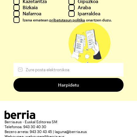
Kazetaritza
Gipuzkoa
Bizkaia
Araba
Nafarroa
Iparraldea
Izena ematean
pribatutasun politika
onartzen duzu.
Berria.eus - Euskal Editorea SM
Telefonoa: 943 30 40 30
Bezero arreta: 943 30 43 45 | laguna@berria.eus
Webgunea:
webgunea@berria.eus