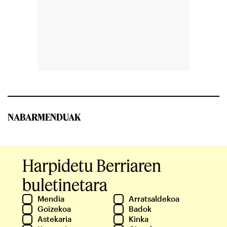
NABARMENDUAK
Harpidetu Berriaren
buletinetara
Mendia
Arratsaldekoa
Goizekoa
Badok
Astekaria
Kinka