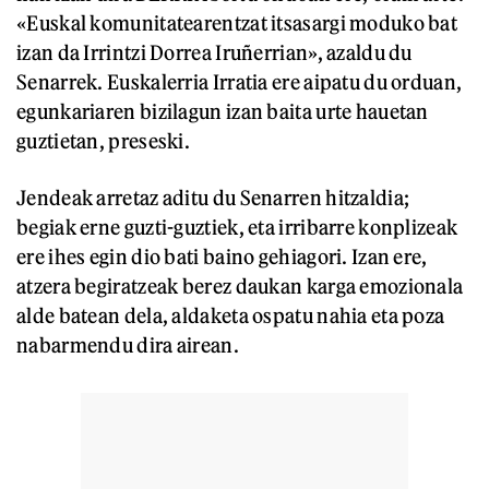
«Euskal komunitatearentzat itsasargi moduko bat
izan da Irrintzi Dorrea Iruñerrian», azaldu du
Senarrek. Euskalerria Irratia ere aipatu du orduan,
egunkariaren bizilagun izan baita urte hauetan
guztietan, preseski.
Jendeak arretaz aditu du Senarren hitzaldia;
begiak erne guzti-guztiek, eta irribarre konplizeak
ere ihes egin dio bati baino gehiagori. Izan ere,
atzera begiratzeak berez daukan karga emozionala
alde batean dela, aldaketa ospatu nahia eta poza
nabarmendu dira airean.