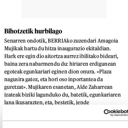
Bihotzetik hurbilago
Senarren ondotik, BERRIAko zuzendari Amagoia
Mujikak hartu du hitza inaugurazio ekitaldian.
Hark ere egin dio aitortza aurrez ibilitako bideari,
baina zera nabarmendu du: hiriaren erdigunean
egoteak egunkariari eginen dion onura. «Plaza
nagusira gatoz, eta hori oso inportantea da
guretzat». Mujikaren esanetan, Alde Zaharrean
izateak biziki lagunduko du, batetik, egunkariaren
lana ikusarazten, eta, bestetik, jende
gehiagorengana hurbiltzen. «Ez ginateke
honetarako kapaz izango guk geure artean
harremanik izango ez bagenu. Abiapuntu honekin,