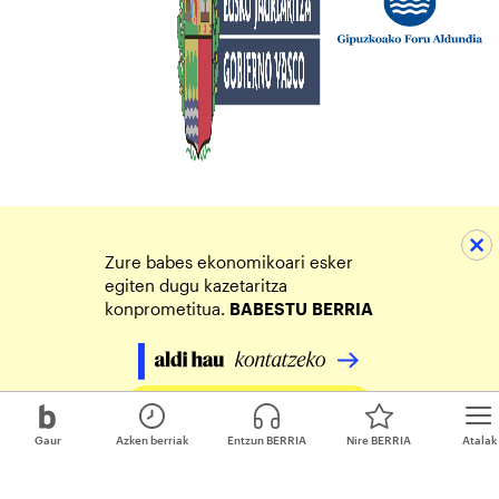
Zure babes ekonomikoari esker
egiten dugu kazetaritza
konprometitua.
BABESTU
BERRIA
Egin zure ekarpena
Gaur
Azken berriak
Entzun BERRIA
Nire BERRIA
Atalak