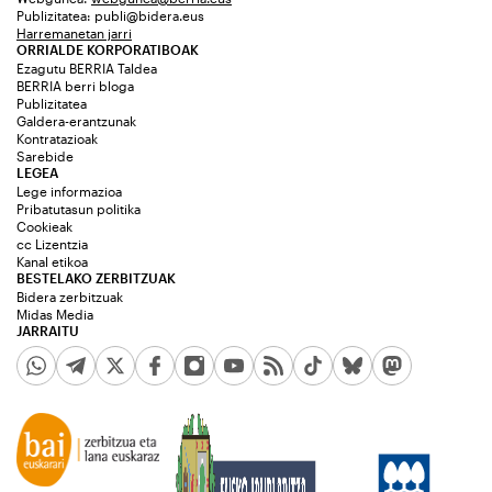
Publizitatea:
publi@bidera.eus
Harremanetan jarri
ORRIALDE KORPORATIBOAK
Ezagutu BERRIA Taldea
BERRIA berri bloga
Publizitatea
Galdera-erantzunak
Kontratazioak
Sarebide
LEGEA
Lege informazioa
Pribatutasun politika
Cookieak
cc Lizentzia
Kanal etikoa
BESTELAKO ZERBITZUAK
Bidera zerbitzuak
Midas Media
JARRAITU