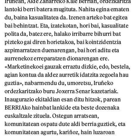
Iruñean, Alde Zaharreko Kale Berrian, ordezkaritza
lantoki berri batera mugituta. Nahita egina ematen
du, baina kasualitatea da. Izenen arteko bat egitea
bai behintzat. Eta, izatekotan, hori bai, kasualitate
polita da, batez ere, halako irribarre bihurri bat
pizteko gai diren horietakoa, bai kointzidentzia
azpimarratzen duenarengan, bai hori aditu eta
aurrenekoz erreparatzen dionarengan ere.
«Marketinekoei gauzak erraztu dizkie, edo, bestela,
agian kontua da aldez aurretik idatzita zegoela hau
guztia», nabarmendu du, umoretsu, Iruñeko
ordezkaritzako buru Joxerra Senar kazetariak.
Inaugurazio ekitaldian esan ditu hitzok, parean
BERRIAko hainbat lankide eta beste dozenaka
euskaltzale zituela. Ostegun arratsean,
komunitatean ospatu dute aldi berria guztiek, eta
komunitatean agurtu, kariñoz, hain luzaroan