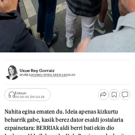
Uxue Rey Gorraiz
2026KO APIRILAREN 24A
IRUÑEA
10:20
Entzun
00:00:00
00:04:29
Nahita egina ematen du. Ideia apenas kizkurtu
beharrik gabe, kasik berez dator esaldi jostalaria
ezpainetara: BERRIAk aldi berri bati ekin dio