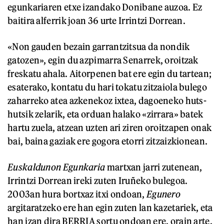
egunkariaren etxe izandako Donibane auzoa. Ez
baitira alferrik joan 36 urte Irrintzi Dorrean.
«Non gauden bezain garrantzitsua da nondik
gatozen», egin du azpimarra Senarrek, oroitzak
freskatu ahala. Aitorpenen bat ere egin du tartean;
esaterako, kontatu du hari tokatu zitzaiola bulego
zaharreko atea azkenekoz ixtea, dagoeneko huts-
hutsik zelarik, eta orduan halako «zirrara» batek
hartu zuela, atzean uzten ari ziren oroitzapen onak
bai, baina gaziak ere gogora etorri zitzaizkionean.
Euskaldunon Egunkaria
martxan jarri zutenean,
Irrintzi Dorrean ireki zuten Iruñeko bulegoa.
2003an hura bortxaz itxi ondoan,
Egunero
argitaratzeko ere han egin zuten lan kazetariek, eta
han izan dira BERRIA sortu ondoan ere, orain arte.