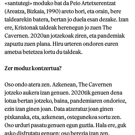
«santutegi» moduko bat da Peio Artetxerentzat
(Areatza, Bizkaia, 1990) areto hori, eta orain, bere
taldearekin batera, bertan jo duela esan dezake. Izan
ere, Kristonak taldeak herenegun jo zuen The
Cavernen. 2020an jotzekoak ziren, eta pandemiak
zapuztu zuen plana. Hiru urteren ondoren euren
ametsa betetzea lortu du taldeak.
Zer moduz kontzertua?
Oso ondo atera zen. Azkenean, The Cavernen
jotzeko aukera izan genuen. 2020tik genuen dena
lotua bertan jotzeko, baina, pandemiaren ondorioz,
ezin izan ginen joan. Data atzeratuz joan ginen
pixkanaka, eta, azkenean, ostegunekoa sortu zen.
Oso urduri pasatu genuen egun guztia. Hala ere, guk
asko disfrutatu genuen; oso berezia izan zen.