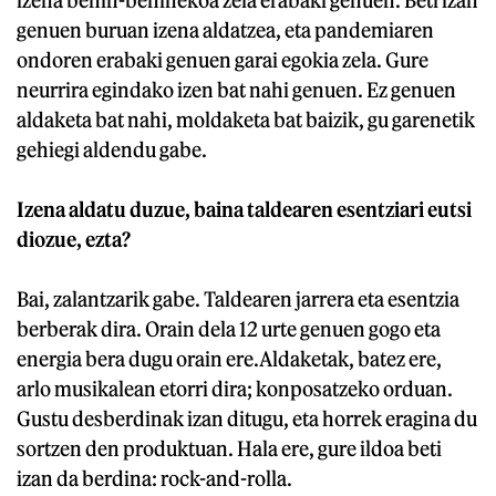
izena behin-behinekoa zela erabaki genuen. Beti izan
genuen buruan izena aldatzea, eta pandemiaren
ondoren erabaki genuen garai egokia zela. Gure
neurrira egindako izen bat nahi genuen. Ez genuen
aldaketa bat nahi, moldaketa bat baizik, gu garenetik
gehiegi aldendu gabe.
Izena aldatu duzue, baina taldearen esentziari eutsi
diozue, ezta?
Bai, zalantzarik gabe. Taldearen jarrera eta esentzia
berberak dira. Orain dela 12 urte genuen gogo eta
energia bera dugu orain ere.Aldaketak, batez ere,
arlo musikalean etorri dira; konposatzeko orduan.
Gustu desberdinak izan ditugu, eta horrek eragina du
sortzen den produktuan. Hala ere, gure ildoa beti
izan da berdina: rock-and-rolla.