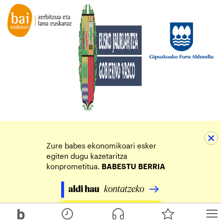
Zure babes ekonomikoari esker
egiten dugu kazetaritza
konprometitua.
BABESTU
BERRIA
Egin zure ekarpena