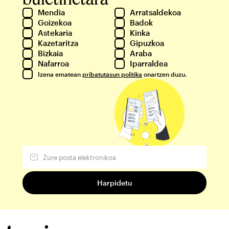
Mendia
Arratsaldekoa
Goizekoa
Badok
Astekaria
Kinka
Kazetaritza
Gipuzkoa
Bizkaia
Araba
Nafarroa
Iparraldea
Izena ematean
pribatutasun politika
onartzen duzu.