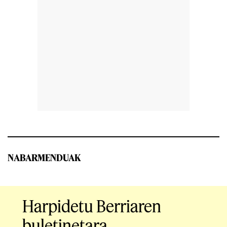
NABARMENDUAK
Harpidetu Berriaren
buletinetara