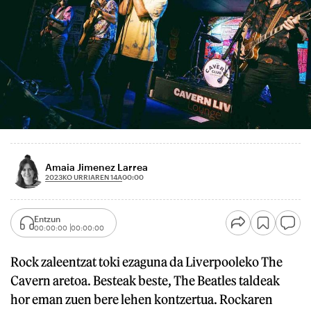
Amaia Jimenez Larrea
2023KO URRIAREN 14A
00:00
Entzun
00:00:00
00:00:00
Rock zaleentzat toki ezaguna da Liverpooleko The
Cavern aretoa. Besteak beste, The Beatles taldeak
hor eman zuen bere lehen kontzertua. Rockaren