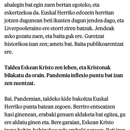
ahalegin bat egin zuen bertan egoteko, eta
eskertzekoa da. Euskal Herriko edozein herritan
jotzen dugunean beti ikusten dugun jendea dago, eta
Liverpooleraino ere etorri ziren batzuk. Jendeak
asko gozatu zuen, eta baita guk ere. Guretzat
historikoa izan zen; amets bat. Baita publikoarentzat
ere.
Taldea Eskean Kristo zen lehen, eta Kristonak
bilakatu da orain. Pandemia inflexio puntu bat izan
zen zuentzat.
Bai. Pandemian, taldeko kide bakoitza Euskal
Herriko punta batean zegoen. Berriro entseatzen
hasi ginenean, erabaki genuen aldaketa bat egitea, gu
ere aldatu ginen eta. Bere garaian, Eskean Kristo