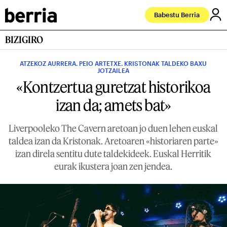
Babestu Berria
BIZIGIRO
ATZEKOZ AURRERA. PEIO ARTETXE. KRISTONAK TALDEKO BAXU
JOTZAILEA
«Kontzertua guretzat historikoa
izan da; amets bat»
Liverpooleko The Cavern aretoan jo duen lehen euskal
taldea izan da Kristonak. Aretoaren «historiaren parte»
izan direla sentitu dute taldekideek. Euskal Herritik
eurak ikustera joan zen jendea.