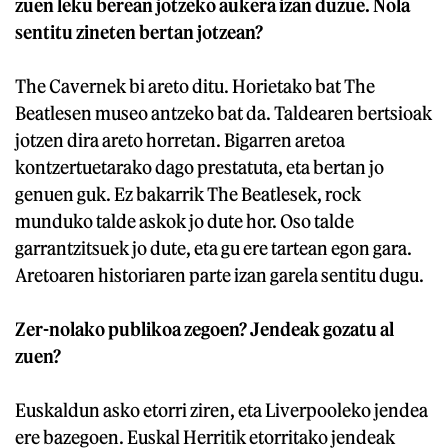
zuen leku berean jotzeko aukera izan duzue. Nola
sentitu zineten bertan jotzean?
The Cavernek bi areto ditu. Horietako bat The
Beatlesen museo antzeko bat da. Taldearen bertsioak
jotzen dira areto horretan. Bigarren aretoa
kontzertuetarako dago prestatuta, eta bertan jo
genuen guk. Ez bakarrik The Beatlesek, rock
munduko talde askok jo dute hor. Oso talde
garrantzitsuek jo dute, eta gu ere tartean egon gara.
Aretoaren historiaren parte izan garela sentitu dugu.
Zer-nolako publikoa zegoen? Jendeak gozatu al
zuen?
Euskaldun asko etorri ziren, eta Liverpooleko jendea
ere bazegoen. Euskal Herritik etorritako jendeak