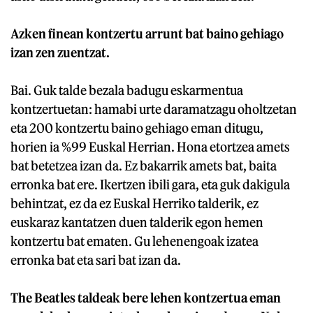
Azken finean kontzertu arrunt bat baino gehiago
izan zen zuentzat.
Bai. Guk talde bezala badugu eskarmentua
kontzertuetan: hamabi urte daramatzagu oholtzetan
eta 200 kontzertu baino gehiago eman ditugu,
horien ia %99 Euskal Herrian. Hona etortzea amets
bat betetzea izan da. Ez bakarrik amets bat, baita
erronka bat ere. Ikertzen ibili gara, eta guk dakigula
behintzat, ez da ez Euskal Herriko talderik, ez
euskaraz kantatzen duen talderik egon hemen
kontzertu bat ematen. Gu lehenengoak izatea
erronka bat eta sari bat izan da.
The Beatles taldeak bere lehen kontzertua eman