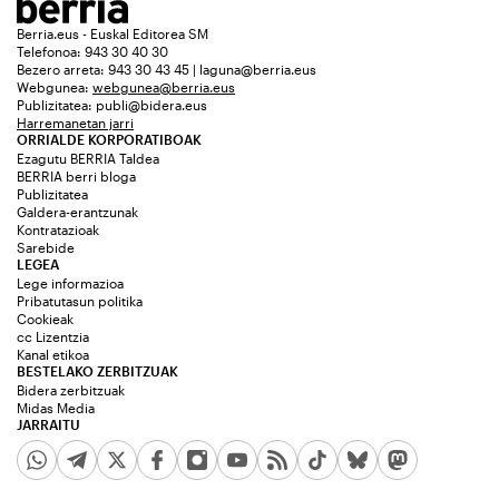
Berria.eus - Euskal Editorea SM
Telefonoa: 943 30 40 30
Bezero arreta: 943 30 43 45 | laguna@berria.eus
Webgunea:
webgunea@berria.eus
Publizitatea:
publi@bidera.eus
Harremanetan jarri
ORRIALDE KORPORATIBOAK
Ezagutu BERRIA Taldea
BERRIA berri bloga
Publizitatea
Galdera-erantzunak
Kontratazioak
Sarebide
LEGEA
Lege informazioa
Pribatutasun politika
Cookieak
cc Lizentzia
Kanal etikoa
BESTELAKO ZERBITZUAK
Bidera zerbitzuak
Midas Media
JARRAITU