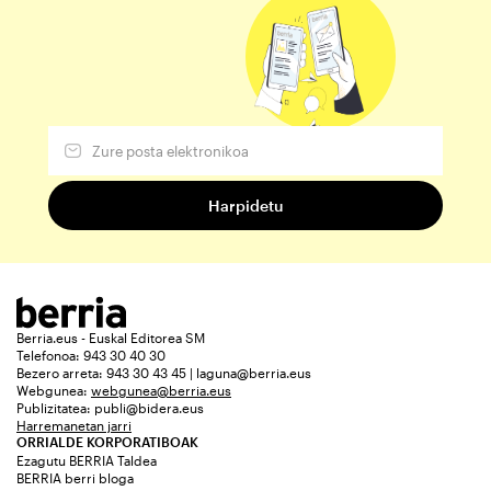
Berria.eus - Euskal Editorea SM
Telefonoa: 943 30 40 30
Bezero arreta: 943 30 43 45 | laguna@berria.eus
Webgunea:
webgunea@berria.eus
Publizitatea:
publi@bidera.eus
Harremanetan jarri
ORRIALDE KORPORATIBOAK
Ezagutu BERRIA Taldea
BERRIA berri bloga