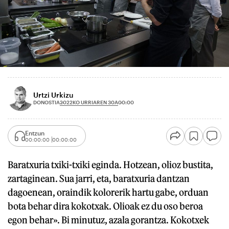
Urtzi Urkizu
2022KO URRIAREN 30A
DONOSTIA
00:00
Entzun
00:00:00
00:00:00
Baratxuria txiki-txiki eginda. Hotzean, olioz bustita,
zartaginean. Sua jarri, eta, baratxuria dantzan
dagoenean, oraindik kolorerik hartu gabe, orduan
bota behar dira kokotxak. Olioak ez du oso beroa
egon behar». Bi minutuz, azala gorantza. Kokotxek