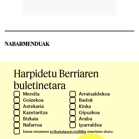
NABARMENDUAK
Harpidetu Berriaren
buletinetara
Mendia
Arratsaldekoa
Goizekoa
Badok
Astekaria
Kinka
Kazetaritza
Gipuzkoa
Bizkaia
Araba
Nafarroa
Iparraldea
Izena ematean
pribatutasun politika
onartzen duzu.