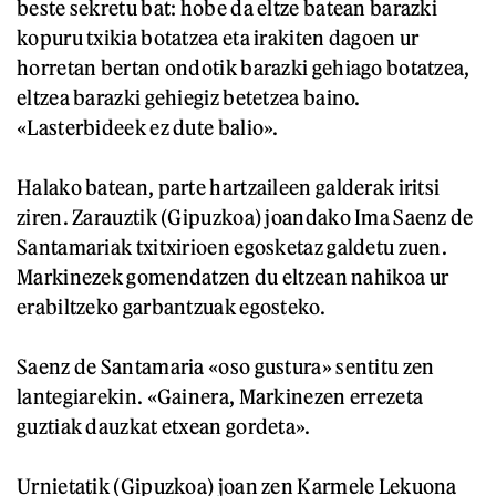
beste sekretu bat: hobe da eltze batean barazki
kopuru txikia botatzea eta irakiten dagoen ur
horretan bertan ondotik barazki gehiago botatzea,
eltzea barazki gehiegiz betetzea baino.
«Lasterbideek ez dute balio».
Halako batean, parte hartzaileen galderak iritsi
ziren. Zarauztik (Gipuzkoa) joandako Ima Saenz de
Santamariak txitxirioen egosketaz galdetu zuen.
Markinezek gomendatzen du eltzean nahikoa ur
erabiltzeko garbantzuak egosteko.
Saenz de Santamaria «oso gustura» sentitu zen
lantegiarekin. «Gainera, Markinezen errezeta
guztiak dauzkat etxean gordeta».
Urnietatik (Gipuzkoa) joan zen Karmele Lekuona