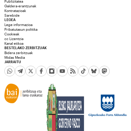
Publizitatea
Galdera-erantzunak
Kontratazioak
Sarebide
LEGEA
Lege informazioa
Pribatutasun politika
Cookieak
cc Lizentzia
Kanal etikoa
BESTELAKO ZERBITZUAK
Bidera zerbitzuak
Midas Media
JARRAITU