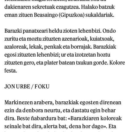
dakienaren sekretuak ezagutzea. Halako batzuk
eman zituen Beasaingo (Gipuzkoa) sukaldariak.
Barazki panatxeari heldu zioten lehenbizi. Ondo
zuritu eta moztu zituzten azenarioak, kuiatxoak,
azaloreak, lekak, penkak eta borrajak. Barazkiak
egosi zituzten lehenbizi; ur eta izotzetan hoztu
zituzten gero, eta plater batean txukun gorde. Kolore
festa.
JON URBE / FOKU
Markinezen arabera, barazkiak egosten direnean
ezin da denbora neurtu, eta dastatu egin behar
dira. Beste ñabardura bat: «Barazkiaren koloreak
seinale bat dira, alerta bat, dena hor dago». Eta