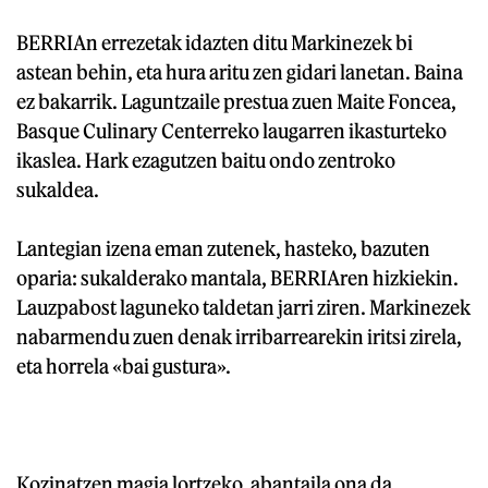
BERRIAn errezetak idazten ditu Markinezek bi
astean behin, eta hura aritu zen gidari lanetan. Baina
ez bakarrik. Laguntzaile prestua zuen Maite Foncea,
Basque Culinary Centerreko laugarren ikasturteko
ikaslea. Hark ezagutzen baitu ondo zentroko
sukaldea.
Lantegian izena eman zutenek, hasteko, bazuten
oparia: sukalderako mantala, BERRIAren hizkiekin.
Lauzpabost laguneko taldetan jarri ziren. Markinezek
nabarmendu zuen denak irribarrearekin iritsi zirela,
eta horrela «bai gustura».
Kozinatzen magia lortzeko, abantaila ona da