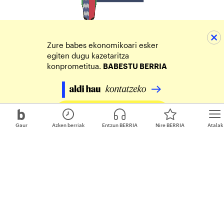
Zure babes ekonomikoari esker
egiten dugu kazetaritza
konprometitua.
BABESTU BERRIA
Egin zure ekarpena
Gaur
Azken berriak
Entzun BERRIA
Nire BERRIA
Atalak