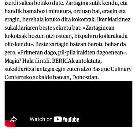
izerdi saltsa botako dute. Zartagina sutik kendu, eta
handik hamabost minutura, orduan bai, eragin eta
eragin, berehala lotuko dira kokotxak. Iker Markinez
sukaldariaren beste sekretu bat: «Zartaginean
kokotxak hozten utzi ostean, bizpahiru koilarakada
olio kendu». Beste zartagin batean berotu behar da
gero. «Primeran dago, pil-pila irakiten dagoenean».
Magia? Hala dirudi. BERRIAk antolatuta,
sukaldaritza lantegia egin zuten atzo Basque Culinary
Centerreko sukalde batean, Donostian.