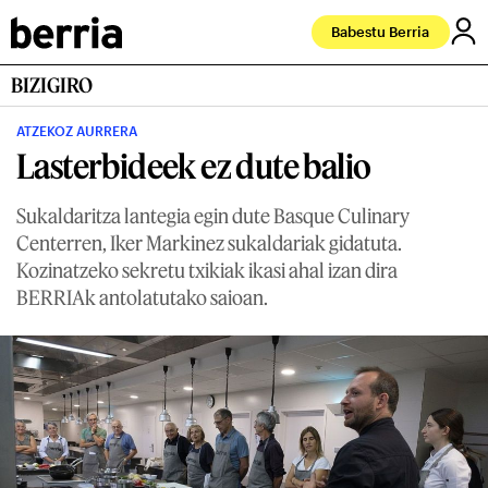
Babestu Berria
BIZIGIRO
ATZEKOZ AURRERA
Lasterbideek ez dute balio
Sukaldaritza lantegia egin dute Basque Culinary
Centerren, Iker Markinez sukaldariak gidatuta.
Kozinatzeko sekretu txikiak ikasi ahal izan dira
BERRIAk antolatutako saioan.