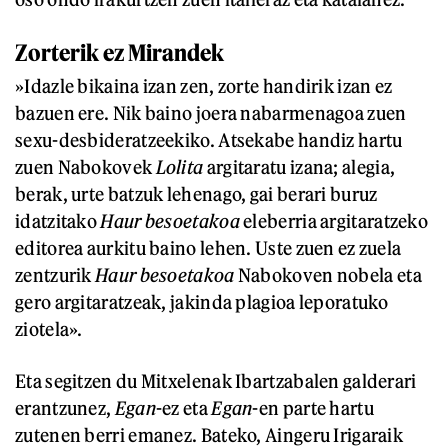
Zorterik ez Mirandek
»Idazle bikaina izan zen, zorte handirik izan ez
bazuen ere. Nik baino joera nabarmenagoa zuen
sexu-desbideratzeekiko. Atsekabe handiz hartu
zuen Nabokovek
Lolita
argitaratu izana; alegia,
berak, urte batzuk lehenago, gai berari buruz
idatzitako
Haur besoetakoa
eleberria argitaratzeko
editorea aurkitu baino lehen. Uste zuen ez zuela
zentzurik
Haur besoetakoa
Nabokoven nobela eta
gero argitaratzeak, jakinda plagioa leporatuko
ziotela».
Eta segitzen du Mitxelenak Ibartzabalen galderari
erantzunez,
Egan
-ez eta
Egan
-en parte hartu
zutenen berri emanez. Bateko, Aingeru Irigaraik