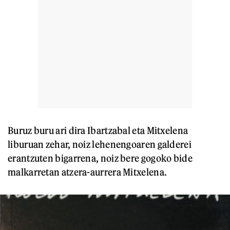
Buruz buru ari dira Ibartzabal eta Mitxelena
liburuan zehar, noiz lehenengoaren galderei
erantzuten bigarrena, noiz bere gogoko bide
malkarretan atzera-aurrera Mitxelena.