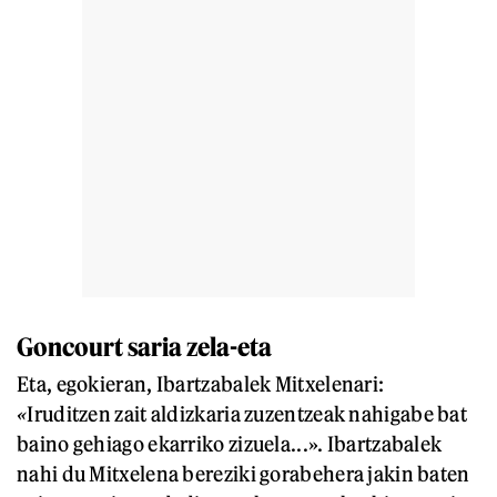
Goncourt saria zela-eta
Eta, egokieran, Ibartzabalek Mitxelenari:
«
Iruditzen zait aldizkaria zuzentzeak nahigabe bat
baino gehiago ekarriko zizuela...». Ibartzabalek
nahi du Mitxelena bereziki gorabehera jakin baten