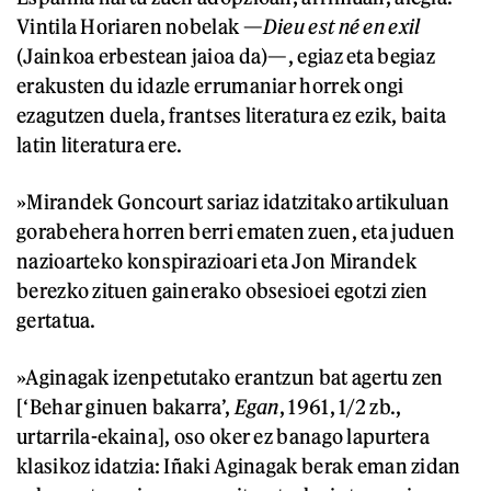
Vintila Horiaren nobelak —
Die
u
est né en exil
(Jainkoa erbestean jaioa da)—, egiaz eta begiaz
erakusten du idazle errumaniar horrek ongi
ezagutzen duela, frantses literatura ez ezik, baita
latin literatura ere.
»Mirandek Goncourt sariaz idatzitako artikuluan
gorabehera horren berri ematen zuen, eta juduen
nazioarteko konspirazioari eta Jon Mirandek
berezko zituen gainerako obsesioei egotzi zien
gertatua.
»Aginagak izenpetutako erantzun bat agertu zen
[‘Behar ginuen bakarra’,
Egan
, 1961, 1/2 zb.,
urtarrila-ekaina], oso oker ez banago lapurtera
klasikoz idatzia: Iñaki Aginagak berak eman zidan