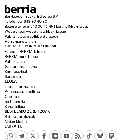
Berria.eus - Euskal Editorea SM
Telefonoa: 943 30 40 30
Bezero arreta: 943 30 43 45 | laguna@berria.eus
Webgunea:
webgunea@berria.eus
Publizitatea:
publi@bidera.eus
Harremanetan jarri
ORRIALDE KORPORATIBOAK
Ezagutu BERRIA Taldea
BERRIA berri bloga
Publizitatea
Galdera-erantzunak
Kontratazioak
Sarebide
LEGEA
Lege informazioa
Pribatutasun politika
Cookieak
cc Lizentzia
Kanal etikoa
BESTELAKO ZERBITZUAK
Bidera zerbitzuak
Midas Media
JARRAITU