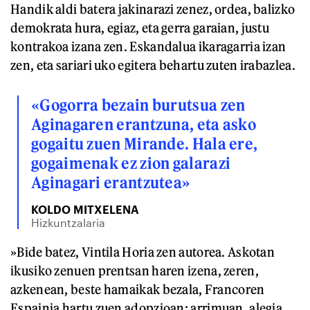
Handik aldi batera jakinarazi zenez, ordea, balizko
demokrata hura, egiaz, eta gerra garaian, justu
kontrakoa izana zen. Eskandalua ikaragarria izan
zen, eta sariari uko egitera behartu zuten irabazlea.
«Gogorra bezain burutsua zen
Aginagaren erantzuna, eta asko
gogaitu zuen Mirande. Hala ere,
gogaimenak ez zion galarazi
Aginagari erantzutea»
KOLDO MITXELENA
Hizkuntzalaria
»Bide batez, Vintila Horia zen autorea. Askotan
ikusiko zenuen prentsan haren izena, zeren,
azkenean, beste hamaikak bezala, Francoren
Espainia hartu zuen adopzioan; arrimuan, alegia.