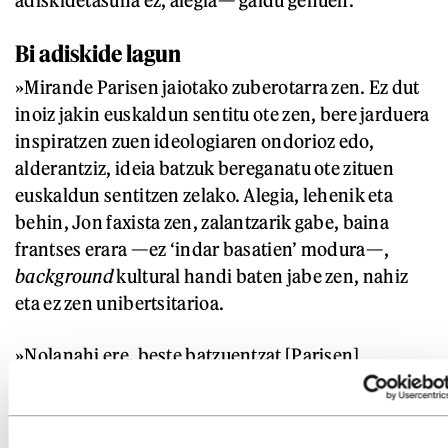
Bi adiskide lagun
»Mirande Parisen jaiotako zuberotarra zen. Ez dut
inoiz jakin euskaldun sentitu ote zen, bere jarduera
inspiratzen zuen ideologiaren ondorioz edo,
alderantziz, ideia batzuk bereganatu ote zituen
euskaldun sentitzen zelako. Alegia, lehenik eta
behin, Jon faxista zen, zalantzarik gabe, baina
frantses erara —ez ‘indar basatien’ modura—,
background
kultural handi baten jabe zen, nahiz
eta ez zen unibertsitarioa.
»Nolanahi ere, beste batzuentzat [Parisen]
Liberazioa [1944] izan zena eta gero, Mirandek
harreman handia izan zuen erbesteko jendearekin,
eta bereziki Andima Ibinagabeitiarekin. Mirandek