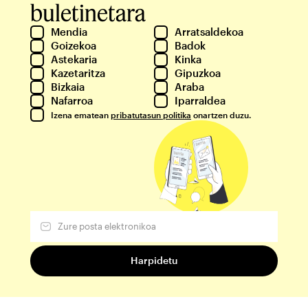
buletinetara
Mendia
Arratsaldekoa
Goizekoa
Badok
Astekaria
Kinka
Kazetaritza
Gipuzkoa
Bizkaia
Araba
Nafarroa
Iparraldea
Izena ematean
pribatutasun politika
onartzen duzu.