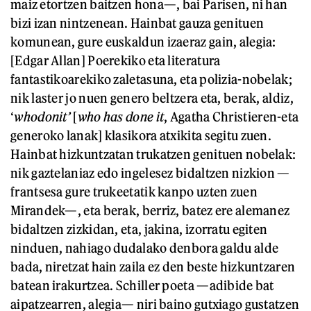
maiz etortzen baitzen hona—, bai Parisen, ni han
bizi izan nintzenean. Hainbat gauza genituen
komunean, gure euskaldun izaeraz gain, alegia:
[Edgar Allan] Poerekiko eta literatura
fantastikoarekiko zaletasuna, eta polizia-nobelak;
nik laster jo nuen genero beltzera eta, berak, aldiz,
‘
whodonit’
[
who has done it
, Agatha Christieren-eta
generoko lanak] klasikora atxikita segitu zuen.
Hainbat hizkuntzatan trukatzen genituen nobelak:
nik gaztelaniaz edo ingelesez bidaltzen nizkion —
frantsesa gure trukeetatik kanpo uzten zuen
Mirandek—, eta berak, berriz, batez ere alemanez
bidaltzen zizkidan, eta, jakina, izorratu egiten
ninduen, nahiago dudalako denbora galdu alde
bada, niretzat hain zaila ez den beste hizkuntzaren
batean irakurtzea. Schiller poeta —adibide bat
aipatzearren, alegia— niri baino gutxiago gustatzen