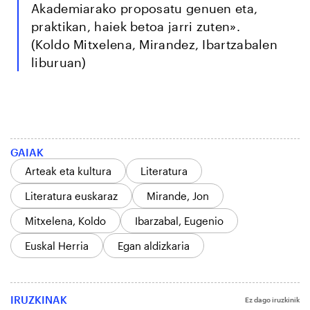
Akademiarako proposatu genuen eta,
praktikan, haiek betoa jarri zuten».
(Koldo Mitxelena, Mirandez, Ibartzabalen
liburuan)
GAIAK
Arteak eta kultura
Literatura
Literatura euskaraz
Mirande, Jon
Mitxelena, Koldo
Ibarzabal, Eugenio
Euskal Herria
Egan aldizkaria
IRUZKINAK
Ez dago iruzkinik