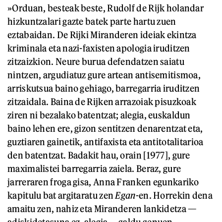
»Orduan, besteak beste, Rudolf de Rijk holandar
hizkuntzalari gazte batek parte hartu zuen
eztabaidan. De Rijki Miranderen ideiak ekintza
kriminala eta nazi-faxisten apologia iruditzen
zitzaizkion. Neure burua defendatzen saiatu
nintzen, argudiatuz gure artean antisemitismoa,
arriskutsua baino gehiago, barregarria iruditzen
zitzaidala. Baina de Rijken arrazoiak pisuzkoak
ziren ni bezalako batentzat; alegia, euskaldun
baino lehen ere, gizon sentitzen denarentzat eta,
guztiaren gainetik, antifaxista eta antitotalitarioa
den batentzat. Badakit hau, orain [1977], gure
maximalistei barregarria zaiela. Beraz, gure
jarreraren froga gisa, Anna Franken egunkariko
kapitulu bat argitaratu zen
Egan
-en. Horrekin dena
amaitu zen, nahiz eta Miranderen lankidetza —
adiskidetasuna ez, alegia— galdu genuen.