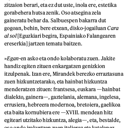
zitzaion berari, eta ez dut uste, inola ere, estetika
gorabehera hutsa zenik. Oso atsegina zela
gaineratu behar da. Salbuespen bakarra dut
gogoan, behin, bere etxean, disko-jogailuan
Cara
al sol
[Eguzkiari begira, Espainiako Falangearen
ereserkia] jartzen tematu baitzen.
»
Egan
-en asko eta ondo kolaboratu zuen. Jakite
handiz egiten zituen enkargatzen genizkion
itzulpenak. Izan ere, Mirandek berezko erraztasuna
zuen hizkuntzetarako, eta hainbat hizkuntza
menderatzen zituen: frantsesa, euskara —hainbat
dialekto, gainera—, gaztelania, alemana, ingelesa,
errusiera, hebreera modernoa, bretoiera, gaelikoa
eta baita kornubiera ere —XVIII. mendean hitz
egiteari utzitako hizkuntza, alegia—, eta, bestalde,
oso ondo irakurtzen zuen italieraz eta katalanez.