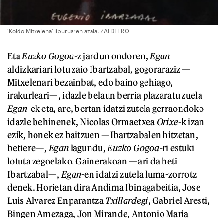
'Koldo Mitxelena' liburuaren azala. ZALDI ERO
Eta
E
uzko Gogoa-
z jardun ondoren,
Eg
an
aldizkariari lotu zaio Ibartzabal, gogoraraziz —
Mitxelenari bezainbat, edo baino gehiago,
irakurleari—, idazle belaun berria plazaratu zuela
Egan
-ek eta, are, bertan idatzi zutela gerraondoko
idazle behinenek, Nicolas Ormaetxea
Orixe
-k izan
ezik, honek ez baitzuen —Ibartzabalen hitzetan,
betiere—,
Egan
lagundu,
Euzko Gogoa
-ri estuki
lotuta zegoelako. Gainerakoan —ari da beti
Ibartzabal—,
Egan
-en idatzi zutela luma-zorrotz
denek. Horietan dira Andima Ibinagabeitia, Jose
Luis Alvarez Enparantza
Txillardegi
, Gabriel Aresti,
Bingen Amezaga, Jon Mirande, Antonio Maria