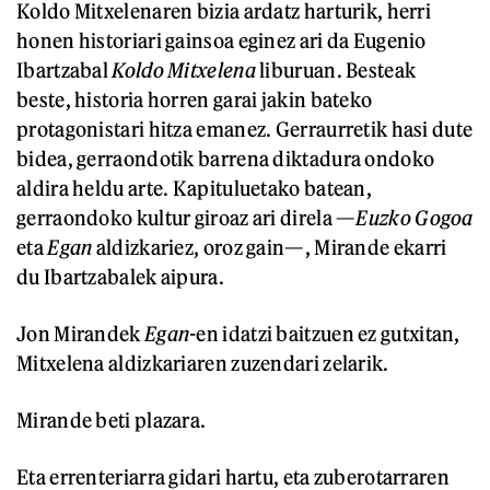
Koldo Mitxelenaren bizia ardatz harturik, herri
honen historiari gainsoa eginez ari da Eugenio
Ibartzabal
Koldo Mitxelena
liburuan. Besteak
beste, historia horren garai jakin bateko
protagonistari hitza emanez. Gerraurretik hasi dute
bidea, gerraondotik barrena diktadura ondoko
aldira heldu arte. Kapituluetako batean,
gerraondoko kultur giroaz ari direla —
Euzko Gogoa
eta
Egan
aldizkariez, oroz gain—, Mirande ekarri
du Ibartzabalek aipura.
Jon Mirandek
Egan-
en idatzi baitzuen ez gutxitan,
Mitxelena aldizkariaren zuzendari zelarik.
Mirande beti plazara.
Eta errenteriarra gidari hartu, eta zuberotarraren