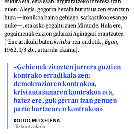
eskura eta, egia esan, argitaratzeko interesa izan
nuen. Alegia, gogorra bezain burutsua zen erantzun
hura —ironikoa baino gehiago, sarkastikoa esango
nuke—, eta asko gogaitu zuen Mirande. Hala ere,
gogaimenak ez zion galarazi Aginagari erantzutea
[‘Ene artikulu baten
kritika
-ren ondotik’,
Egan
,
1962, 1/3 zb., urtarrila-ekaina].
«Gehienek zituzten jarrera guztien
kontrako erradikala zen:
demokraziaren kontrakoa,
kristautasunaren kontrakoa eta,
batez ere, guk gerran izan genuen
parte hartzearen kontrakoa»
KOLDO MITXELENA
Hizkuntzalaria