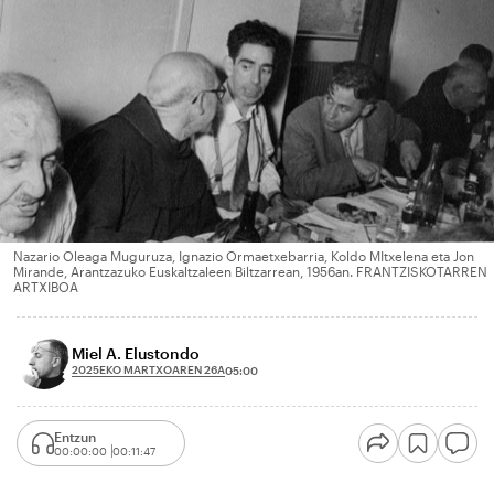
Nazario Oleaga Muguruza, Ignazio Ormaetxebarria, Koldo MItxelena eta Jon
Mirande, Arantzazuko Euskaltzaleen Biltzarrean, 1956an. FRANTZISKOTARREN
ARTXIBOA
Miel A. Elustondo
2025EKO MARTXOAREN 26A
05:00
Entzun
00:00:00
00:11:47