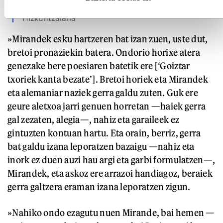
KOLDO MITXELENA
Hizkuntzalaria
»Mirandek esku hartzeren bat izan zuen, uste dut,
bretoi pronaziekin batera. Ondorio horixe atera
genezake bere poesiaren batetik ere [‘Goiztar
txoriek kanta bezate’]. Bretoi horiek eta Mirandek
eta alemaniar naziek gerra galdu zuten. Guk ere
geure aletxoa jarri genuen horretan —haiek gerra
gal zezaten, alegia—, nahiz eta garaileek ez
gintuzten kontuan hartu. Eta orain, berriz, gerra
bat galdu izana leporatzen bazaigu —nahiz eta
inork ez duen auzi hau argi eta garbi formulatzen—,
Mirandek, eta askoz ere arrazoi handiagoz, beraiek
gerra galtzera eraman izana leporatzen zigun.
»Nahiko ondo ezagutu nuen Mirande, bai hemen —