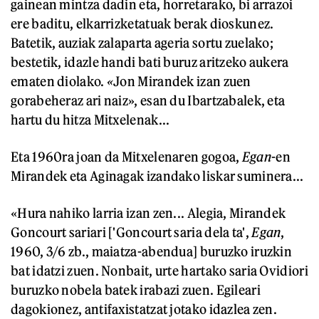
gainean mintza dadin eta, horretarako, bi arrazoi
ere baditu, elkarrizketatuak berak dioskunez.
Batetik, auziak zalaparta ageria sortu zuelako;
bestetik, idazle handi bati buruz aritzeko aukera
ematen diolako.
«
Jon Mirandek izan zuen
gorabeheraz ari naiz», esan du Ibartzabalek, eta
hartu du hitza Mitxelenak...
Eta 1960ra joan da Mitxelenaren gogoa,
Egan
-en
Mirandek eta Aginagak izandako liskar suminera...
«Hura nahiko larria izan zen... Alegia, Mirandek
Goncourt sariari ['Goncourt saria dela ta',
Egan
,
1960, 3/6 zb., maiatza-abendua] buruzko iruzkin
bat idatzi zuen. Nonbait, urte hartako saria Ovidiori
buruzko nobela batek irabazi zuen. Egileari
dagokionez, antifaxistatzat jotako idazlea zen.