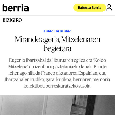
Babestu Berria
BIZIGIRO
EGIAZ ETA BEGIAZ
Mirande ageria, Mitxelenaren
begietara
Eugenio Ibartzabal da liburuaren egilea eta ‘Koldo
Mitxelena’ du izenburu gaztelaniazko lanak. Bi urte
lehenago hila da Franco diktadorea Espainian, eta,
Ibartzabalen irudiko, garai kritikoa, herriaren memoria
kolektiboa berreskuratzeko sasoia.