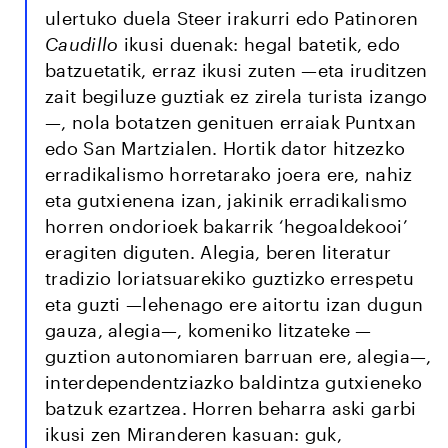
ulertuko duela Steer irakurri edo Patinoren
Caudillo
ikusi duenak: hegal batetik, edo
batzuetatik, erraz ikusi zuten —eta iruditzen
zait begiluze guztiak ez zirela turista izango
—, nola botatzen genituen erraiak Puntxan
edo San Martzialen. Hortik dator hitzezko
erradikalismo horretarako joera ere, nahiz
eta gutxienena izan, jakinik erradikalismo
horren ondorioek bakarrik ‘hegoaldekooi’
eragiten diguten. Alegia, beren literatur
tradizio loriatsuarekiko guztizko errespetu
eta guzti —lehenago ere aitortu izan dugun
gauza, alegia—, komeniko litzateke —
guztion autonomiaren barruan ere, alegia—,
interdependentziazko baldintza gutxieneko
batzuk ezartzea. Horren beharra aski garbi
ikusi zen Miranderen kasuan: guk,