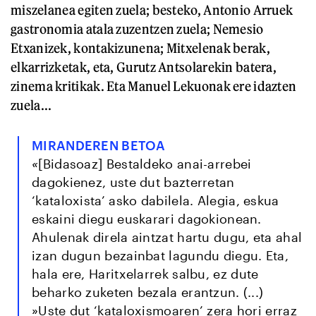
miszelanea egiten zuela; besteko, Antonio Arruek
gastronomia atala zuzentzen zuela; Nemesio
Etxanizek, kontakizunena; Mitxelenak berak,
elkarrizketak, eta, Gurutz Antsolarekin batera,
zinema kritikak. Eta Manuel Lekuonak ere idazten
zuela...
MIRANDEREN BETOA
«
[Bidasoaz] Bestaldeko anai-arrebei
dagokienez, uste dut bazterretan
‘kataloxista’ asko dabilela. Alegia, eskua
eskaini diegu euskarari dagokionean.
Ahulenak direla aintzat hartu dugu, eta ahal
izan dugun bezainbat lagundu diegu. Eta,
hala ere, Haritxelarrek salbu, ez dute
beharko zuketen bezala erantzun. (...)
»Uste dut ‘kataloxismoaren’ zera hori erraz