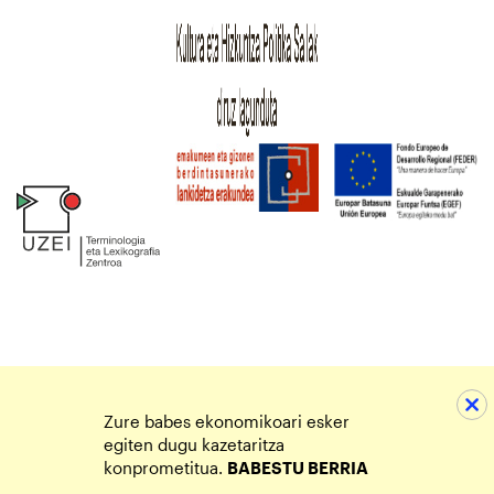
Zure babes ekonomikoari esker
egiten dugu kazetaritza
konprometitua.
BABESTU BERRIA