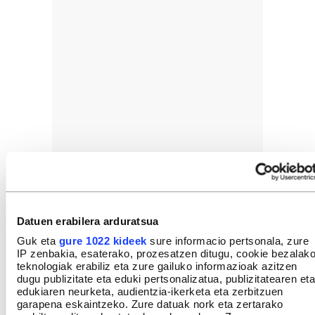
Datuen erabilera arduratsua
Guk eta
gure 1022 kideek
sure informacio pertsonala, zure
IP zenbakia, esaterako, prozesatzen ditugu, cookie bezalak
teknologiak erabiliz eta zure gailuko informazioak azitzen
dugu publizitate eta eduki pertsonalizatua, publizitatearen eta
edukiaren neurketa, audientzia-ikerketa eta zerbitzuen
garapena eskaintzeko. Zure datuak nork eta zertarako