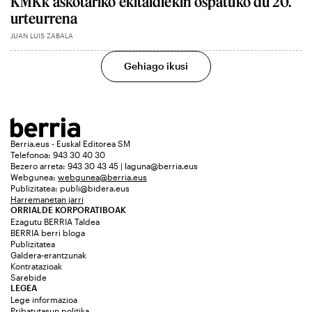
KMKk askotariko ekitaldiekin ospatuko du 20.
urteurrena
JUAN LUIS ZABALA
Gehiago ikusi
Berria.eus - Euskal Editorea SM
Telefonoa: 943 30 40 30
Bezero arreta: 943 30 43 45 | laguna@berria.eus
Webgunea:
webgunea@berria.eus
Publizitatea:
publi@bidera.eus
Harremanetan jarri
ORRIALDE KORPORATIBOAK
Ezagutu BERRIA Taldea
BERRIA berri bloga
Publizitatea
Galdera-erantzunak
Kontratazioak
Sarebide
LEGEA
Lege informazioa
Pribatutasun politika