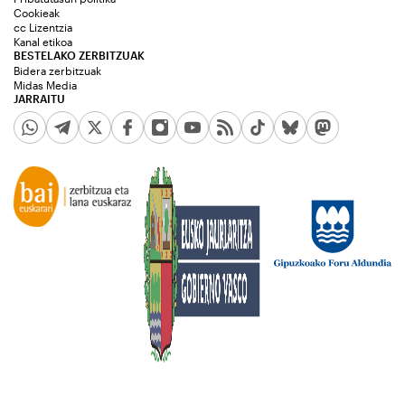
Cookieak
cc Lizentzia
Kanal etikoa
BESTELAKO ZERBITZUAK
Bidera zerbitzuak
Midas Media
JARRAITU