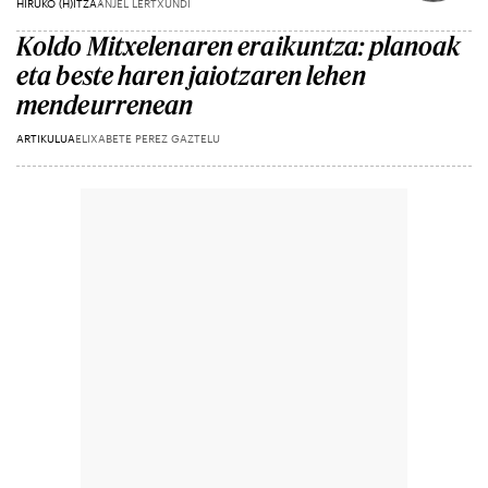
HIRUKO (H)ITZA
ANJEL LERTXUNDI
Koldo Mitxelenaren eraikuntza: planoak
eta beste haren jaiotzaren lehen
mendeurrenean
ARTIKULUA
ELIXABETE PEREZ GAZTELU