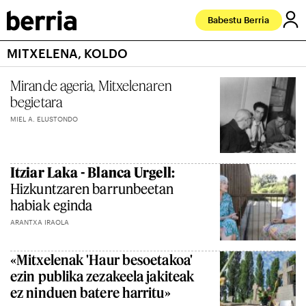
Babestu Berria
MITXELENA, KOLDO
Mirande ageria, Mitxelenaren
begietara
MIEL A. ELUSTONDO
Itziar Laka - Blanca Urgell:
Hizkuntzaren barrunbeetan
habiak eginda
ARANTXA IRAOLA
«Mitxelenak 'Haur besoetakoa'
ezin publika zezakeela jakiteak
ez ninduen batere harritu»