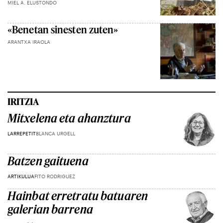
MIEL A. ELUSTONDO
«Benetan sinesten zuten»
ARANTXA IRAOLA
IRITZIA
Mitxelena eta ahanztura
LARREPETIT
BLANCA URGELL
Batzen gaituena
ARTIKULUA
FITO RODRIGUEZ
Hainbat erretratu batuaren
galerian barrena