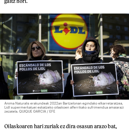
gaitz hori.
Anima Naturalis erakundeak 2022an Bartzelonan egindako elkarretaratzea,
Lidl supermerkatuei eskatzeko oilaskoen alferrikako sufrimendua amaiarazi
zezatela. QUIQUE GARCIA / EFE
Oilaskoaren hari zuriak ez dira osasun arazo bat,