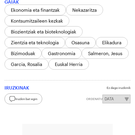
GAIAK
Ekonomia eta finantzak
Nekazaritza
Kontsumitzaileen kezkak
Biozientziak eta bioteknologiak
Zientzia eta teknologia
Osasuna
Elikadura
Bizimoduak
Gastronomia
Salmeron, Jesus
Garcia, Rosalia
Euskal Herria
IRUZKINAK
Ez dago iruzkinik
Iruzkin bat egin
ORDENATU