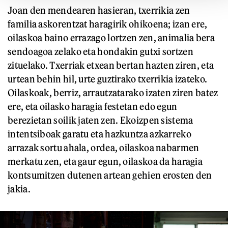
Joan den mendearen hasieran, txerrikia zen
familia askorentzat haragirik ohikoena; izan ere,
oilaskoa baino errazago lortzen zen, animalia bera
sendoagoa zelako eta hondakin gutxi sortzen
zituelako. Txerriak etxean bertan hazten ziren, eta
urtean behin hil, urte guztirako txerrikia izateko.
Oilaskoak, berriz, arrautzatarako izaten ziren batez
ere, eta oilasko haragia festetan edo egun
berezietan soilik jaten zen. Ekoizpen sistema
intentsiboak garatu eta hazkuntza azkarreko
arrazak sortu ahala, ordea, oilaskoa nabarmen
merkatu zen, eta gaur egun, oilaskoa da haragia
kontsumitzen dutenen artean gehien erosten den
jakia.