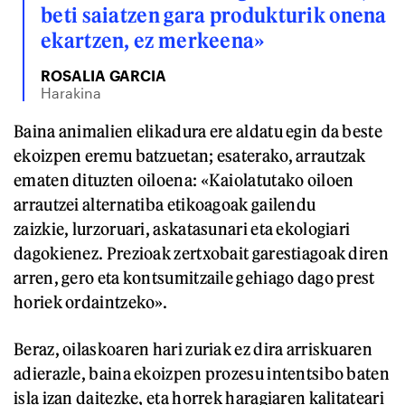
beti saiatzen gara produkturik onena
ekartzen, ez merkeena»
ROSALIA GARCIA
Harakina
Baina animalien elikadura ere aldatu egin da beste
ekoizpen eremu batzuetan; esaterako, arrautzak
ematen dituzten oiloena: «Kaiolatutako oiloen
arrautzei alternatiba etikoagoak gailendu
zaizkie, lurzoruari, askatasunari eta ekologiari
dagokienez. Prezioak zertxobait garestiagoak diren
arren, gero eta kontsumitzaile gehiago dago prest
horiek ordaintzeko».
Beraz, oilaskoaren hari zuriak ez dira arriskuaren
adierazle, baina ekoizpen prozesu intentsibo baten
isla izan daitezke, eta horrek haragiaren kalitateari