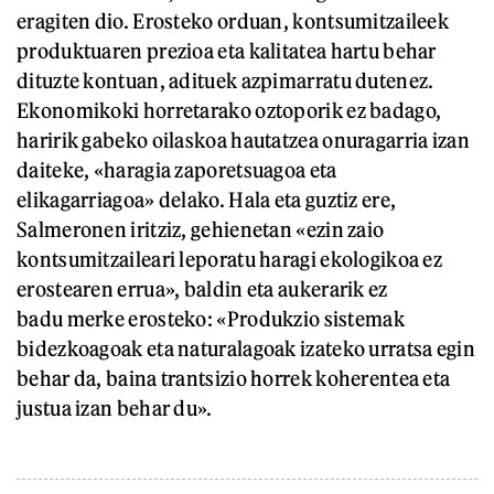
eragiten dio. Erosteko orduan, kontsumitzaileek
produktuaren prezioa eta kalitatea hartu behar
dituzte kontuan, adituek azpimarratu dutenez.
Ekonomikoki horretarako oztoporik ez badago,
haririk gabeko oilaskoa hautatzea onuragarria izan
daiteke, «haragia zaporetsuagoa eta
elikagarriagoa» delako. Hala eta guztiz ere,
Salmeronen iritziz, gehienetan «ezin zaio
kontsumitzaileari leporatu haragi ekologikoa ez
erostearen errua», baldin eta aukerarik ez
badu merke erosteko: «Produkzio sistemak
bidezkoagoak eta naturalagoak izateko urratsa egin
behar da, baina trantsizio horrek koherentea eta
justua izan behar du».