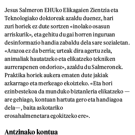
Jesus Salmeron EHUko Elikagaien Zientzia eta
Teknologiako doktoreak azaldu duenez, hari
zuri horiek ez dute sortzen «inolako osasun
arriskurik», eta gehitu du gai horren inguruan
desinformazio handia zabaldu dela sare sozialetan.
«Arazoa ez da berria; urteak dira agertu zela,
animaliak hautatzeko eta elikatzeko tekniken
aurrerapenen ondorioz», azaldu du Salmeronek.
Praktika horiek aukera ematen dute jakiak
azkarrago eta merkeago ekoizteko. «Eta hori
ezinbestekoa da munduko biztanleria elikatzeko —
are gehiago, kontuan hartuta gero eta handiagoa
dela—, baita askotariko
erosahalmenetara egokitzeko ere».
Antzinako kontua