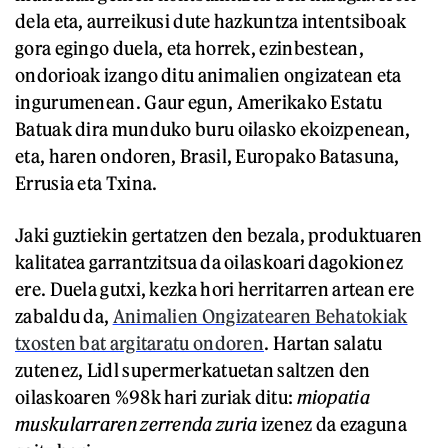
dela eta, aurreikusi dute hazkuntza intentsiboak
gora egingo duela, eta horrek, ezinbestean,
ondorioak izango ditu animalien ongizatean eta
ingurumenean. Gaur egun, Amerikako Estatu
Batuak dira munduko buru oilasko ekoizpenean,
eta, haren ondoren, Brasil, Europako Batasuna,
Errusia eta Txina.
Jaki guztiekin gertatzen den bezala, produktuaren
kalitatea garrantzitsua da oilaskoari dagokionez
ere. Duela gutxi, kezka hori herritarren artean ere
zabaldu da,
Animalien Ongizatearen Behatokiak
txosten bat argitaratu ondoren
. Hartan salatu
zutenez, Lidl supermerkatuetan saltzen den
oilaskoaren %98k hari zuriak ditu:
miopatia
muskularraren zerrenda zuria
izenez da ezaguna