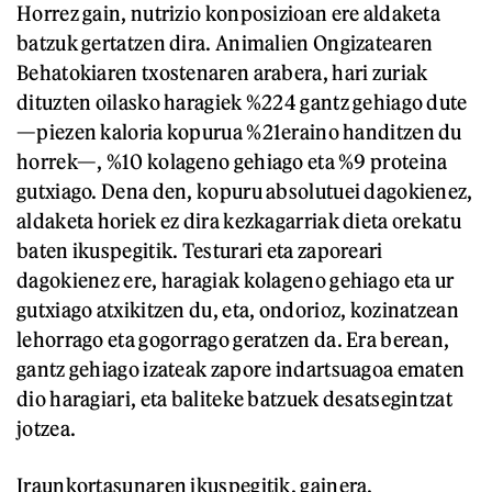
Horrez gain, nutrizio konposizioan ere aldaketa
batzuk gertatzen dira. Animalien Ongizatearen
Behatokiaren txostenaren arabera, hari zuriak
dituzten oilasko haragiek %224 gantz gehiago dute
—piezen kaloria kopurua %21eraino handitzen du
horrek—, %10 kolageno gehiago eta %9 proteina
gutxiago. Dena den, kopuru absolutuei dagokienez,
aldaketa horiek ez dira kezkagarriak dieta orekatu
baten ikuspegitik. Testurari eta zaporeari
dagokienez ere, haragiak kolageno gehiago eta ur
gutxiago atxikitzen du, eta, ondorioz, kozinatzean
lehorrago eta gogorrago geratzen da. Era berean,
gantz gehiago izateak zapore indartsuagoa ematen
dio haragiari, eta baliteke batzuek desatsegintzat
jotzea.
Iraunkortasunaren ikuspegitik, gainera,