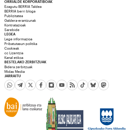
ORRIALDE KORPORATIBOAK
Ezagutu BERRIA Taldea
BERRIA berri bloga
Publizitatea
Galdera-erantzunak
Kontratazioak
Sarebide
LEGEA
Lege informazioa
Pribatutasun politika
Cookieak
cc Lizentzia
Kanal etikoa
BESTELAKO ZERBITZUAK
Bidera zerbitzuak
Midas Media
JARRAITU