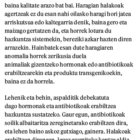
baina kalitate arazo bat bai. Haragian halakoak
agertzeak ez du esan nahi oilasko haragi hori jatea
arriskutsua edo kaltegarria denik, baina gero eta
maizago gertatzen da, eta horrek lotura du
hazkuntza sistemekin, bereziki azkar hazten diren
arrazekin. Hainbatek esan dute haragiaren
anomalia horrek zerikusia duela
animaliak gizentzeko hormonak edo antibiotikoak
erabiltzearekin eta produktu transgenikoekin,
baina ez da horrela.
Lehenik eta behin, aspalditik debekatuta
dago hormonak eta antibiotikoak erabiltzea
hazkuntza sustatzeko. Gaur egun, antibiotikoak
soilik albaitaritza zereginetarako erabiltzen dira,
eta lehen baino askoz gutxiago, gainera. Halakoak
erabiltzen direnean, legez ezarritako kentze aldia