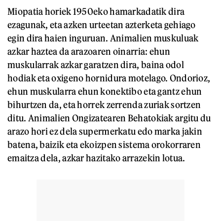
Miopatia horiek 1950eko hamarkadatik dira
ezagunak, eta azken urteetan azterketa gehiago
egin dira haien inguruan. Animalien muskuluak
azkar haztea da arazoaren oinarria: ehun
muskularrak azkar garatzen dira, baina odol
hodiak eta oxigeno hornidura motelago. Ondorioz,
ehun muskularra ehun konektibo eta gantz ehun
bihurtzen da, eta horrek zerrenda zuriak sortzen
ditu. Animalien Ongizatearen Behatokiak argitu du
arazo hori ez dela supermerkatu edo marka jakin
batena, baizik eta ekoizpen sistema orokorraren
emaitza dela, azkar hazitako arrazekin lotua.