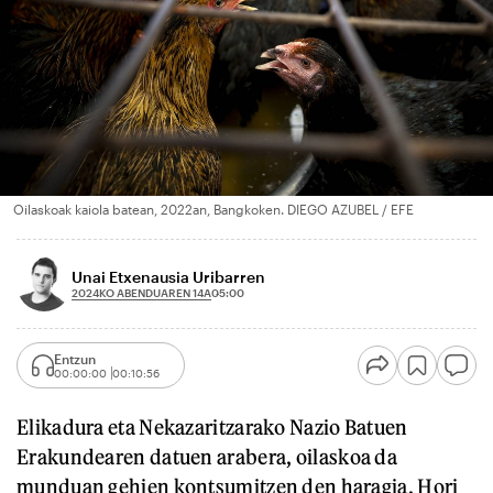
Oilaskoak kaiola batean, 2022an, Bangkoken. DIEGO AZUBEL / EFE
Unai Etxenausia Uribarren
2024KO ABENDUAREN 14A
05:00
Entzun
00:00:00
00:10:56
Elikadura eta Nekazaritzarako Nazio Batuen
Erakundearen datuen arabera, oilaskoa da
munduan gehien kontsumitzen den haragia. Hori