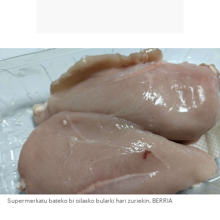
Supermerkatu bateko bi oilasko bularki hari zuriekin. BERRIA