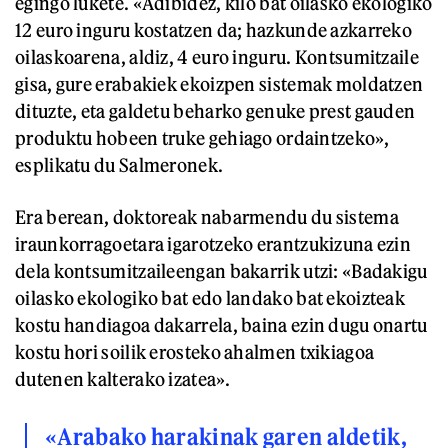
egingo lukete. «Adibidez, kilo bat oilasko ekologiko
12 euro inguru kostatzen da; hazkunde azkarreko
oilaskoarena, aldiz, 4 euro inguru. Kontsumitzaile
gisa, gure erabakiek ekoizpen sistemak moldatzen
dituzte, eta galdetu beharko genuke prest gauden
produktu hobeen truke gehiago ordaintzeko»,
esplikatu du Salmeronek.
Era berean, doktoreak nabarmendu du sistema
iraunkorragoetara igarotzeko erantzukizuna ezin
dela kontsumitzaileengan bakarrik utzi: «Badakigu
oilasko ekologiko bat edo landako bat ekoizteak
kostu handiagoa dakarrela, baina ezin dugu onartu
kostu hori soilik erosteko ahalmen txikiagoa
dutenen kalterako izatea».
«Arabako harakinak garen aldetik,