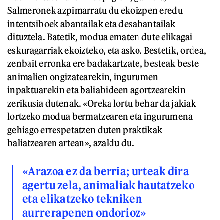
Salmeronek azpimarratu du ekoizpen eredu
intentsiboek abantailak eta desabantailak
dituztela. Batetik, modua ematen dute elikagai
eskuragarriak ekoizteko, eta asko. Bestetik, ordea,
zenbait erronka ere badakartzate, besteak beste
animalien ongizatearekin, ingurumen
inpaktuarekin eta baliabideen agortzearekin
zerikusia dutenak. «Oreka lortu behar da jakiak
lortzeko modua bermatzearen eta ingurumena
gehiago errespetatzen duten praktikak
baliatzearen artean», azaldu du.
«Arazoa ez da berria; urteak dira
agertu zela, animaliak hautatzeko
eta elikatzeko tekniken
aurrerapenen ondorioz»