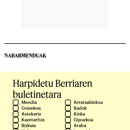
NABARMENDUAK
Harpidetu Berriaren
buletinetara
Mendia
Arratsaldekoa
Goizekoa
Badok
Astekaria
Kinka
Kazetaritza
Gipuzkoa
Bizkaia
Araba