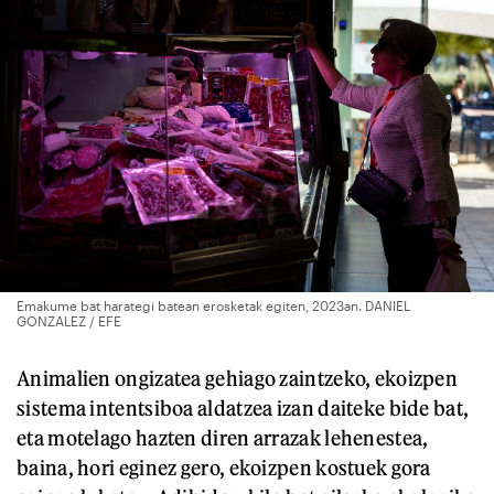
Emakume bat harategi batean erosketak egiten, 2023an. DANIEL
GONZALEZ / EFE
Animalien ongizatea gehiago zaintzeko, ekoizpen
sistema intentsiboa aldatzea izan daiteke bide bat,
eta motelago hazten diren arrazak lehenestea,
baina, hori eginez gero, ekoizpen kostuek gora