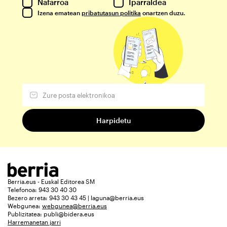
Nafarroa
Iparraldea
Izena ematean
pribatutasun politika
onartzen duzu.
Berria.eus - Euskal Editorea SM
Telefonoa: 943 30 40 30
Bezero arreta: 943 30 43 45 | laguna@berria.eus
Webgunea:
webgunea@berria.eus
Publizitatea:
publi@bidera.eus
Harremanetan jarri