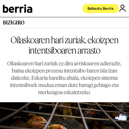
Babestu Berria
BIZIGIRO
Oilaskoaren hari zuriak, ekoizpen
intentsiboaren arrasto
Oilaskoaren hari zuriak ez dira arriskuaren adierazle,
baina ekoizpen prozesu intentsibo baten isla izan
daitezke. Eskaria handitu ahala, ekoizpen sistema
intentsiboek modua eman dute haragi gehiago eta
merkeagoa eskaintzeko.