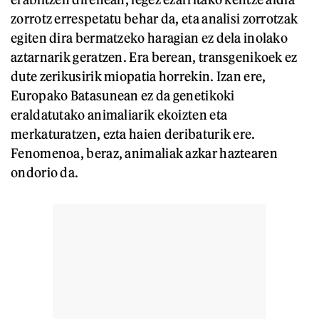
zorrotz errespetatu behar da, eta analisi zorrotzak
egiten dira bermatzeko haragian ez dela inolako
aztarnarik geratzen. Era berean, transgenikoek ez
dute zerikusirik miopatia horrekin. Izan ere,
Europako Batasunean ez da genetikoki
eraldatutako animaliarik ekoizten eta
merkaturatzen, ezta haien deribaturik ere.
Fenomenoa, beraz, animaliak azkar haztearen
ondorio da.