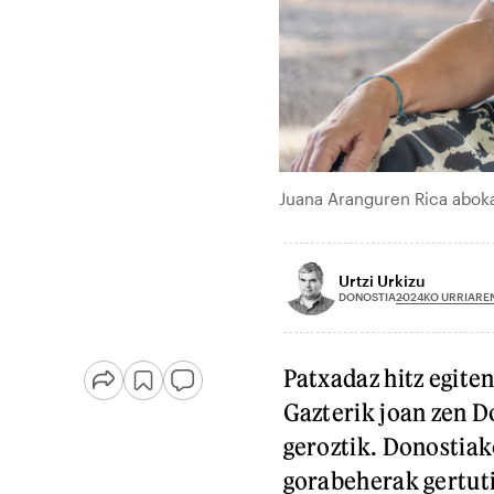
Juana Aranguren Rica abok
Urtzi Urkizu
2024KO URRIAREN
DONOSTIA
Patxadaz hitz egite
Gazterik joan zen Do
geroztik. Donostia
gorabeherak gertutik