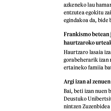
azkeneko lau hama
entzutea egokitu zai
egindakoa da, bide 
Frankismo betean j
haurtzaroko urtea
Haurtzaro lasaia iz
gorabeherarik izan n
ertaineko famiia ba
Argi izan al zenue
Bai, beti izan nuen
Deustuko Unibertsit
nintzen Zuzenbidea 