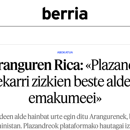
ABOKATUA
ranguren Rica:
«Plazan
karri zizkien beste ald
emakumeei»
n alde hainbat urte egin ditu Arangurenek, b
istan. Plazandreok plataformako hautagai iza