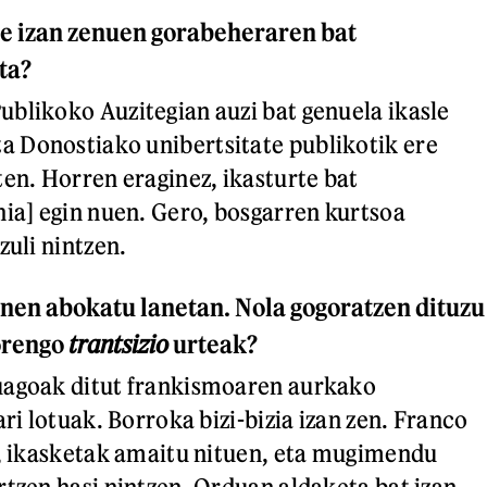
e izan zenuen gorabeheraren bat
ta?
blikoko Auzitegian auzi bat genuela ikasle
 Donostiako unibertsitate publikotik ere
ten. Horren eraginez, ikasturte bat
nia] egin nuen. Gero, bosgarren kurtsoa
zuli nintzen.
zinen abokatu lanetan. Nola gogoratzen dituzu
orengo
trantsizio
urteak?
uagoak ditut frankismoaren aurkako
ari lotuak. Borroka bizi-bizia izan zen. Franco
e, ikasketak amaitu nituen, eta mugimendu
rtzen hasi nintzen. Orduan aldaketa bat izan