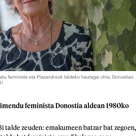
tu feminista eta Plazandreok taldeko hautagai ohia, Donostian.
U
gimendu feminista Donostia aldean 1980ko
Bi talde zeuden: emakumeen batzar bat zegoen