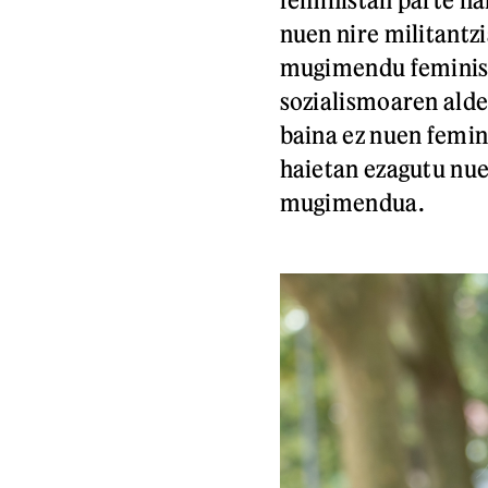
nuen nire militantzi
mugimendu feminist
sozialismoaren alde
baina ez nuen femin
haietan ezagutu n
mugimendua.