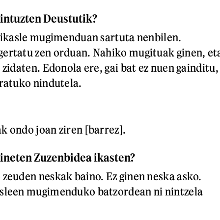
zintuzten Deustutik?
a ikasle mugimenduan sartuta nenbilen.
gertatu zen orduan. Nahiko mugituak ginen, et
 zidaten. Edonola ere, gai bat ez nuen gainditu,
eratuko nindutela.
k ondo joan ziren [barrez].
ineten Zuzenbidea ikasten?
 zeuden neskak baino. Ez ginen neska asko.
asleen mugimenduko batzordean ni nintzela