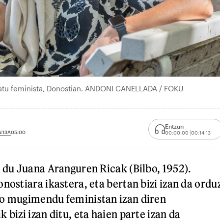
atu feminista, Donostian. ANDONI CANELLADA / FOKU
Entzun
 13A
05:00
00:00:00
00:14:13
n du Juana Aranguren Ricak (Bilbo, 1952).
nostiara ikastera, eta bertan bizi izan da ordu
ko mugimendu feministan izan diren
 bizi izan ditu, eta haien parte izan da