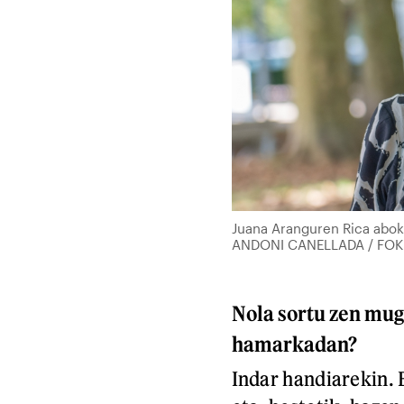
Juana Aranguren Rica aboka
ANDONI CANELLADA / FOK
Nola sortu zen mu
hamarkadan?
Indar handiarekin. 