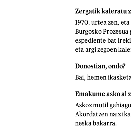
Zergatik kaleratu 
1970. urtea zen, et
Burgosko Prozesua 
espediente bat ireki
eta argi zegoen kal
Donostian, ondo?
Bai, hemen ikasketa
Emakume asko al z
Askoz mutil gehiago
Akordatzen naiz ik
neska bakarra.