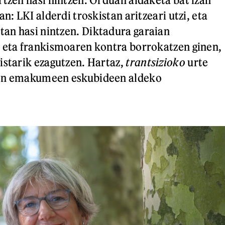
an: LKI alderdi troskistan aritzeari utzi, eta
an hasi nintzen. Diktadura garaian
 eta frankismoaren kontra borrokatzen ginen,
istarik ezagutzen. Hartaz,
trantsizioko
urte
uen emakumeen eskubideen aldeko