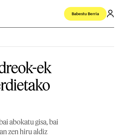
Babestu Berria
dreok-ek
erdietako
ai abokatu gisa, bai
n zen hiru aldiz