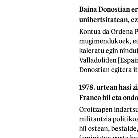
Baina Donostian er
unibertsitatean, ez
Kontua da Ordena Pu
mugimendukoek, eta
kaleratu egin nindu
Valladoliden [Espai
Donostian egitera it
1978. urtean hasi 
Franco hil eta ond
Oroitzapen indarts
militantzia politiko
hil ostean, bestald
feministan parte ha