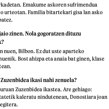
rkadetan. Emakume askoren sufrimendua
o urteotan. Familia bitartekari gisa lan asko
batez.
aio zinen. Nola gogoratzen dituzu
k?
an nuen, Bilbon. Ez dut uste aparteko
uenik. Bost ahizpa eta anaia bat ginen, klase
tean.
n Zuzenbidea ikasi nahi zenuela?
 buruan Zuzenbidea ikastea. Are gehiago:
atetik kaleratu nindutenean, Donostiara joan
egitera.