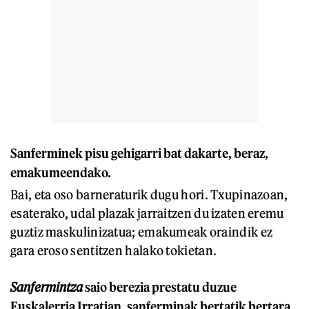
Sanferminek pisu gehigarri bat dakarte, beraz,
emakumeendako.
Bai, eta oso barneraturik dugu hori. Txupinazoan,
esaterako, udal plazak jarraitzen du izaten eremu
guztiz maskulinizatua; emakumeak oraindik ez
gara eroso sentitzen halako tokietan.
Sanfermintza
saio berezia prestatu duzue
Euskalerria Irratian, sanferminak bertatik bertara