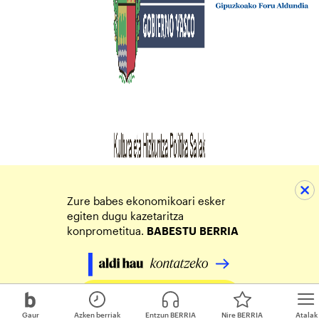
Zure babes ekonomikoari esker
egiten dugu kazetaritza
konprometitua.
BABESTU
BERRIA
Egin zure ekarpena
Gaur
Azken berriak
Entzun BERRIA
Nire BERRIA
Atalak