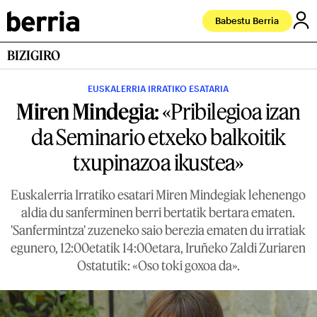
Babestu Berria
BIZIGIRO
EUSKALERRIA IRRATIKO ESATARIA
Miren Mindegia:
«Pribilegioa izan
da Seminario etxeko balkoitik
txupinazoa ikustea»
Euskalerria Irratiko esatari Miren Mindegiak lehenengo
aldia du sanferminen berri bertatik bertara ematen.
'Sanfermintza' zuzeneko saio berezia ematen du irratiak
egunero, 12:00etatik 14:00etara, Iruñeko Zaldi Zuriaren
Ostatutik: «Oso toki goxoa da».