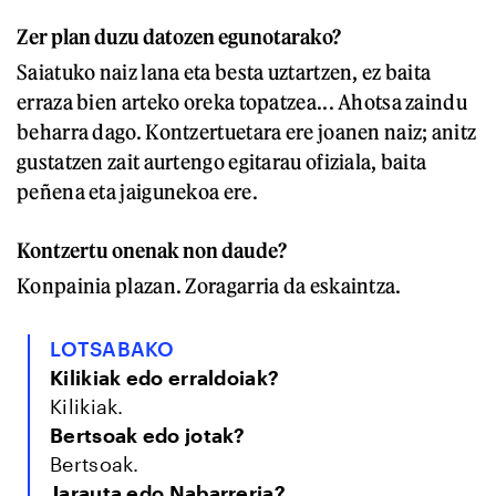
Zer plan duzu datozen egunotarako?
Saiatuko naiz lana eta besta uztartzen, ez baita
erraza bien arteko oreka topatzea... Ahotsa zaindu
beharra dago. Kontzertuetara ere joanen naiz; anitz
gustatzen zait aurtengo egitarau ofiziala, baita
peñena eta jaigunekoa ere.
Kontzertu onenak non daude?
Konpainia plazan. Zoragarria da eskaintza.
LOTSABAKO
Kilikiak edo erraldoiak?
Kilikiak.
Bertsoak edo jotak?
Bertsoak.
Jarauta edo Nabarreria?