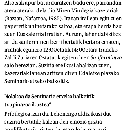
Ahotsak apur bat arduratzen badu ere, parrandan
atera aterako dela dio Miren Mindegia kazetariak
(Baztan, Nafarroa, 1985). Iragan irailean egin zuen
paperetik uhinetarako saltoa, eta etapa berria hasi
zuen Euskalerria Irratian. Aurten, lehendabizikoz
ari da sanferminen berri bertatik bertara ematen,
irratiak egunero 12:00etatik 14:00etara Iruñeko
Zaldi Zuriaren Ostatutik egiten duen
Sanfermintza
saio berezian. Suziria ere ikusi ahal izan zuen,
kazetariak lanean aritzen diren Udaletxe plazako
Seminario etxeko balkoitik.
Nolakoa da Seminario etxeko balkoitik
txupinazoa ikustea?
Pribilegioa izan da. Lehenengo aldiz ikusi dut
suziria bertatik; kalean den emozio guztia
anplifikaturik iristen da, eta oilo larrua jarri