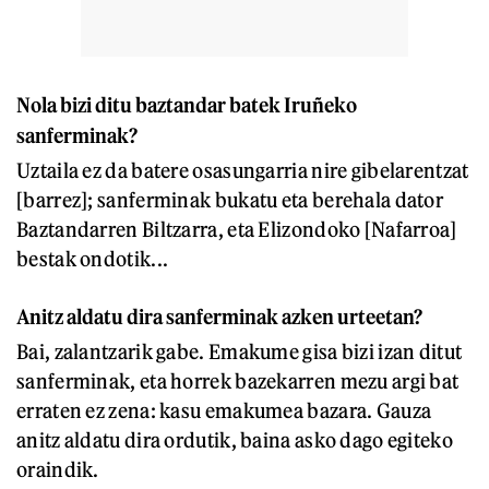
Nola bizi ditu baztandar batek Iruñeko
sanferminak?
Uztaila ez da batere osasungarria nire gibelarentzat
[barrez]; sanferminak bukatu eta berehala dator
Baztandarren Biltzarra, eta Elizondoko [Nafarroa]
bestak ondotik...
Anitz aldatu dira sanferminak azken urteetan?
Bai, zalantzarik gabe. Emakume gisa bizi izan ditut
sanferminak, eta horrek bazekarren mezu argi bat
erraten ez zena: kasu emakumea bazara. Gauza
anitz aldatu dira ordutik, baina asko dago egiteko
oraindik.