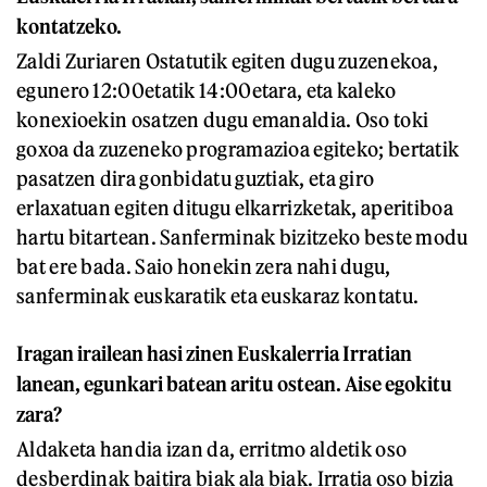
kontatzeko.
Zaldi Zuriaren Ostatutik egiten dugu zuzenekoa,
egunero 12:00etatik 14:00etara, eta kaleko
konexioekin osatzen dugu emanaldia. Oso toki
goxoa da zuzeneko programazioa egiteko; bertatik
pasatzen dira gonbidatu guztiak, eta giro
erlaxatuan egiten ditugu elkarrizketak, aperitiboa
hartu bitartean. Sanferminak bizitzeko beste modu
bat ere bada. Saio honekin zera nahi dugu,
sanferminak euskaratik eta euskaraz kontatu.
Iragan irailean hasi zinen Euskalerria Irratian
lanean, egunkari batean aritu ostean. Aise egokitu
zara?
Aldaketa handia izan da, erritmo aldetik oso
desberdinak baitira biak ala biak. Irratia oso bizia