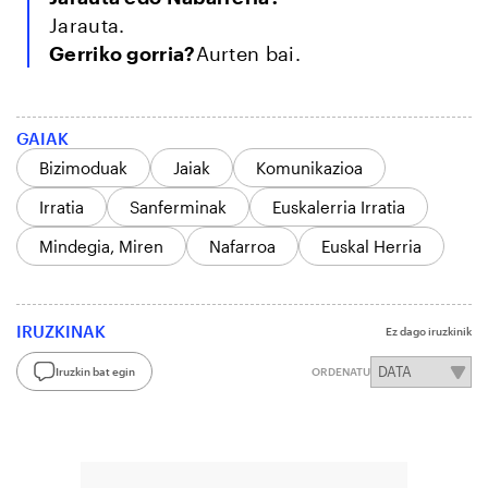
Jarauta.
Gerriko gorria?
Aurten bai.
GAIAK
Bizimoduak
Jaiak
Komunikazioa
Irratia
Sanferminak
Euskalerria Irratia
Mindegia, Miren
Nafarroa
Euskal Herria
IRUZKINAK
Ez dago iruzkinik
Iruzkin bat egin
ORDENATU