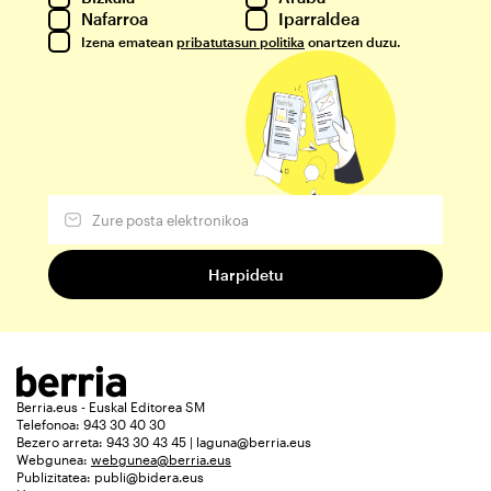
Nafarroa
Iparraldea
Izena ematean
pribatutasun politika
onartzen duzu.
Berria.eus - Euskal Editorea SM
Telefonoa: 943 30 40 30
Bezero arreta: 943 30 43 45 | laguna@berria.eus
Webgunea:
webgunea@berria.eus
Publizitatea:
publi@bidera.eus