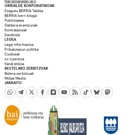
Harremanetan jarri
ORRIALDE KORPORATIBOAK
Ezagutu BERRIA Taldea
BERRIA berri bloga
Publizitatea
Galdera-erantzunak
Kontratazioak
Sarebide
LEGEA
Lege informazioa
Pribatutasun politika
Cookieak
cc Lizentzia
Kanal etikoa
BESTELAKO ZERBITZUAK
Bidera zerbitzuak
Midas Media
JARRAITU