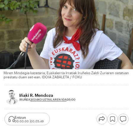
Miren Mindegia kazetaria, Euskalerria Irratiak Iruñeko Zaldi Zuriaren ostatuan
prestatu duen set-ean. IDOIA ZABALETA / FOKU
Iñaki R. Mendoza
2024KO UZTAILAREN 10A
IRUÑEA
05:00
Entzun
00:00:00
00:05:49