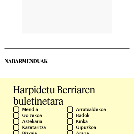
NABARMENDUAK
Harpidetu Berriaren
buletinetara
Mendia
Arratsaldekoa
Goizekoa
Badok
Astekaria
Kinka
Kazetaritza
Gipuzkoa
Bizkaia
Araba