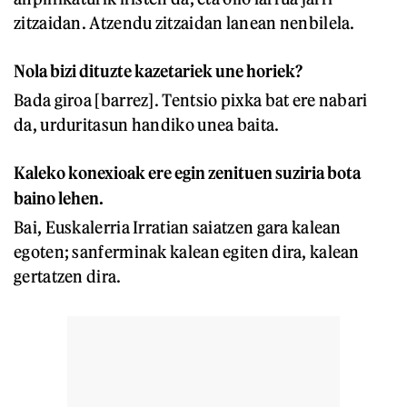
zitzaidan. Atzendu zitzaidan lanean nenbilela.
Nola bizi dituzte kazetariek une horiek?
Bada giroa [barrez]. Tentsio pixka bat ere nabari
da, urduritasun handiko unea baita.
Kaleko konexioak ere egin zenituen suziria bota
baino lehen.
Bai, Euskalerria Irratian saiatzen gara kalean
egoten; sanferminak kalean egiten dira, kalean
gertatzen dira.