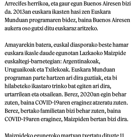
Arrecifes herrikoa, eta gaur egun Buenos Airesen bizi
da. 2013an euskara ikasten hasi zen Euskara
Munduan programaren bidez, baina Buenos Airesen
aukera oso gutxi ditu euskaraz aritzeko.
Amayarekin batera, euskal diasporako beste hamar
euskara ikasle daude egunotan Lazkaoko Maizpide
euskaltegi-barnetegian: Argentinakoak,
Uruguaikoak eta Txilekoak. Euskara Munduan
programan parte hartzen ari dira guztiak, eta bi
hilabeteko ikastaro trinko bat egiten ari dira,
urtarrilean eta otsailean. Berez, 2020an egin behar
zuten, baina COVID-19aren eraginez atzeratu zuten.
Berez, bertako familietan bizi behar zuten, baina
COVID-19aren eraginez, Maizpiden bertan bizi dira.
Maizpideko eguneroko martxan txertatu dituzte 11