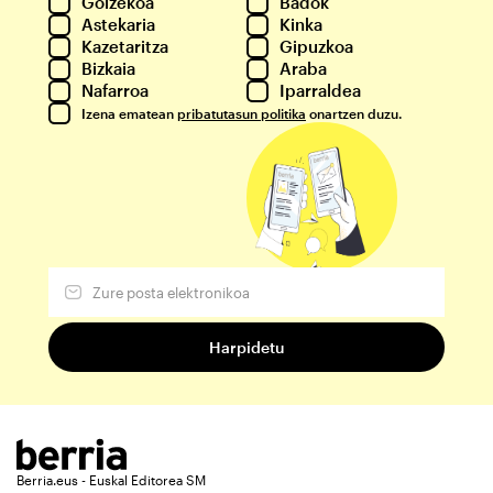
Goizekoa
Badok
Astekaria
Kinka
Kazetaritza
Gipuzkoa
Bizkaia
Araba
Nafarroa
Iparraldea
Izena ematean
pribatutasun politika
onartzen duzu.
Berria.eus - Euskal Editorea SM