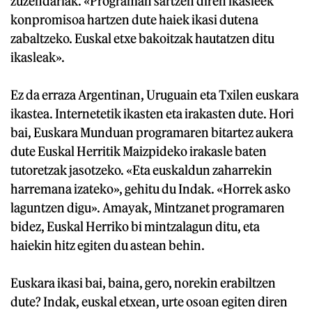
zuzendariak. «Programan sartzen diren ikasleek
konpromisoa hartzen dute haiek ikasi dutena
zabaltzeko. Euskal etxe bakoitzak hautatzen ditu
ikasleak».
Ez da erraza Argentinan, Uruguain eta Txilen euskara
ikastea. Internetetik ikasten eta irakasten dute. Hori
bai, Euskara Munduan programaren bitartez aukera
dute Euskal Herritik Maizpideko irakasle baten
tutoretzak jasotzeko. «Eta euskaldun zaharrekin
harremana izateko», gehitu du Indak. «Horrek asko
laguntzen digu». Amayak, Mintzanet programaren
bidez, Euskal Herriko bi mintzalagun ditu, eta
haiekin hitz egiten du astean behin.
Euskara ikasi bai, baina, gero, norekin erabiltzen
dute? Indak, euskal etxean, urte osoan egiten diren