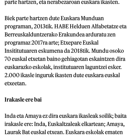
parte hartzen, eta nerabezaroan euskara ikasten.
Biek parte hartzen dute Euskara Munduan
programan, 2013tik. HABE Helduen Alfabetatze eta
Berreuskalduntzerako Erakundea arduratu zen
programaz 2017ra arte; Etxepare Euskal
Insititutuaren eskumena da 2018tik. Mundu osoko
70 euskal etxetan baino gehiagotan eskaintzen dira
euskarazko eskolak, institutuaren laguntzei esker.
2.000 ikasle inguruk ikasten dute euskara euskal
etxeetan.
Irakasle ere bai
Inda eta Amaya ez dira euskara ikasleak soilik; baita
irakasle ere: Inda, Euskaltzaleak elkartean; Amaya,
Laurak Bat euskal etxean. Euskara eskolak ematen