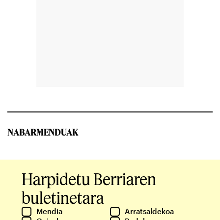
NABARMENDUAK
Harpidetu Berriaren
buletinetara
Mendia
Arratsaldekoa