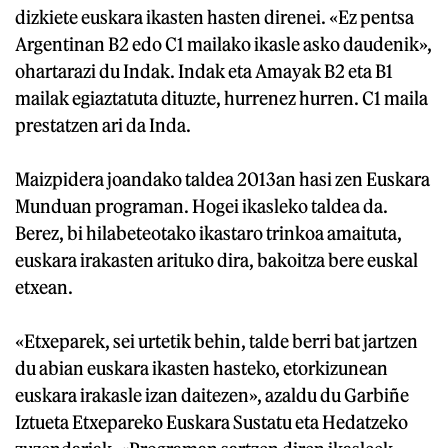
dizkiete euskara ikasten hasten direnei. «Ez pentsa
Argentinan B2 edo C1 mailako ikasle asko daudenik»,
ohartarazi du Indak. Indak eta Amayak B2 eta B1
mailak egiaztatuta dituzte, hurrenez hurren. C1 maila
prestatzen ari da Inda.
Maizpidera joandako taldea 2013an hasi zen Euskara
Munduan programan. Hogei ikasleko taldea da.
Berez, bi hilabeteotako ikastaro trinkoa amaituta,
euskara irakasten arituko dira, bakoitza bere euskal
etxean.
«Etxeparek, sei urtetik behin, talde berri bat jartzen
du abian euskara ikasten hasteko, etorkizunean
euskara irakasle izan daitezen», azaldu du Garbiñe
Iztueta Etxepareko Euskara Sustatu eta Hedatzeko