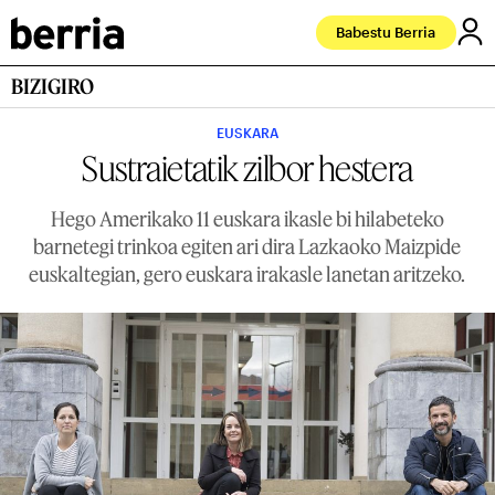
Babestu Berria
BIZIGIRO
EUSKARA
Sustraietatik zilbor hestera
Hego Amerikako 11 euskara ikasle bi hilabeteko
barnetegi trinkoa egiten ari dira Lazkaoko Maizpide
euskaltegian, gero euskara irakasle lanetan aritzeko.