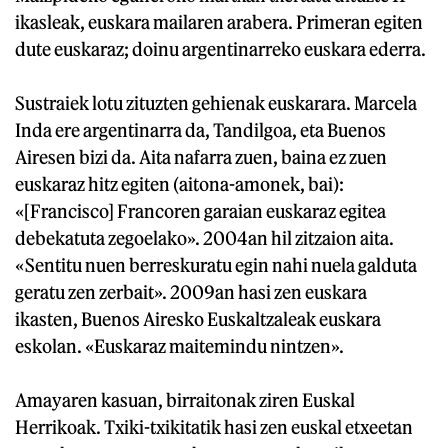
ikasleak, euskara mailaren arabera. Primeran egiten
dute euskaraz; doinu argentinarreko euskara ederra.
Sustraiek lotu zituzten gehienak euskarara. Marcela
Inda ere argentinarra da, Tandilgoa, eta Buenos
Airesen bizi da. Aita nafarra zuen, baina ez zuen
euskaraz hitz egiten (aitona-amonek, bai):
«[Francisco] Francoren garaian euskaraz egitea
debekatuta zegoelako». 2004an hil zitzaion aita.
«Sentitu nuen berreskuratu egin nahi nuela galduta
geratu zen zerbait». 2009an hasi zen euskara
ikasten, Buenos Airesko Euskaltzaleak euskara
eskolan. «Euskaraz maitemindu nintzen».
Amayaren kasuan, birraitonak ziren Euskal
Herrikoak. Txiki-txikitatik hasi zen euskal etxeetan