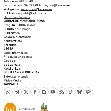
Telefonoa: 943 30 40 30
Bezero arreta: 943 30 43 45 | laguna@berria.eus
Webgunea:
webgunea@berria.eus
Publizitatea:
publi@bidera.eus
Harremanetan jarri
ORRIALDE KORPORATIBOAK
Ezagutu BERRIA Taldea
BERRIA berri bloga
Publizitatea
Galdera-erantzunak
Kontratazioak
Sarebide
LEGEA
Lege informazioa
Pribatutasun politika
Cookieak
cc Lizentzia
Kanal etikoa
BESTELAKO ZERBITZUAK
Bidera zerbitzuak
Midas Media
JARRAITU