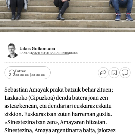
Jakes Goikoetxea
2021EKO OTSAILAREN 6A
LAZKAO
00:00
Entzun
00:00:00
00:00:00
Sebastian Amayak praka batzuk behar zituen;
Lazkaoko (Gipuzkoa) denda batera joan zen
asteazkenean, eta dendariari euskaraz eskatu
zizkion. Euskaraz izan zuten harreman guztia.
«Sinestezina izan zen», Amayaren hitzetan.
Sinestezina, Amaya argentinarra baita, jaiotzez