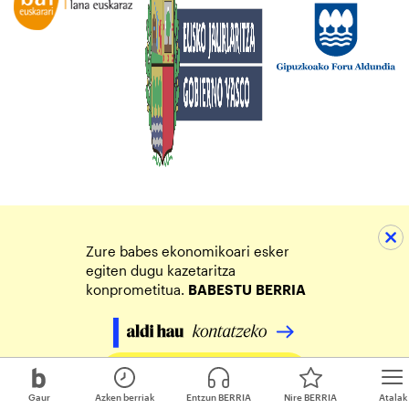
Zure babes ekonomikoari esker
egiten dugu kazetaritza
konprometitua.
BABESTU
BERRIA
Egin zure ekarpena
Gaur
Azken berriak
Entzun BERRIA
Nire BERRIA
Atalak