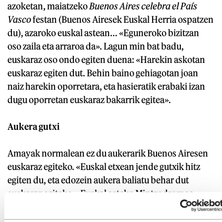
azoketan, maiatzeko
Buenos Aires celebra el País
Vasco
festan (Buenos Airesek Euskal Herria ospatzen
du), azaroko euskal astean... «Eguneroko bizitzan
oso zaila eta arraroa da». Lagun min bat badu,
euskaraz oso ondo egiten duena: «Harekin askotan
euskaraz egiten dut. Behin baino gehiagotan joan
naiz harekin oporretara, eta hasieratik erabaki izan
dugu oporretan euskaraz bakarrik egitea».
Aukera gutxi
Amayak normalean ez du aukerarik Buenos Airesen
euskaraz egiteko. «Euskal etxean jende gutxik hitz
egiten du, eta edozein aukera baliatu behar dut
euskaraz egiteko». Euskal asteko Mintzodromoa
aipatu du aukera apurretako gisa. Urtean bi barnetegi
ere egiten dituzte, Argentinan bertan.