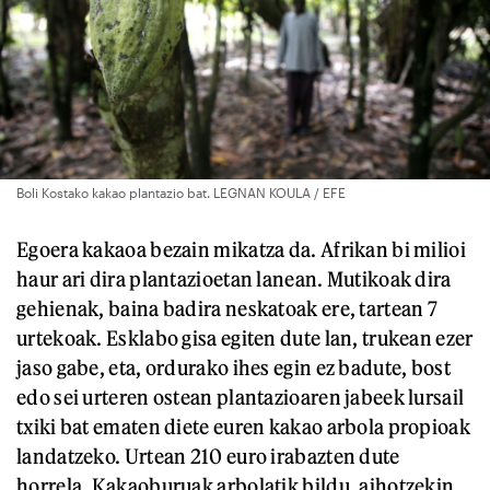
Boli Kostako kakao plantazio bat. LEGNAN KOULA / EFE
Egoera kakaoa bezain mikatza da. Afrikan bi milioi
haur ari dira plantazioetan lanean. Mutikoak dira
gehienak, baina badira neskatoak ere, tartean 7
urtekoak. Esklabo gisa egiten dute lan, trukean ezer
jaso gabe, eta, ordurako ihes egin ez badute, bost
edo sei urteren ostean plantazioaren jabeek lursail
txiki bat ematen diete euren kakao arbola propioak
landatzeko. Urtean 210 euro irabazten dute
horrela. Kakaoburuak arbolatik bildu, aihotzekin