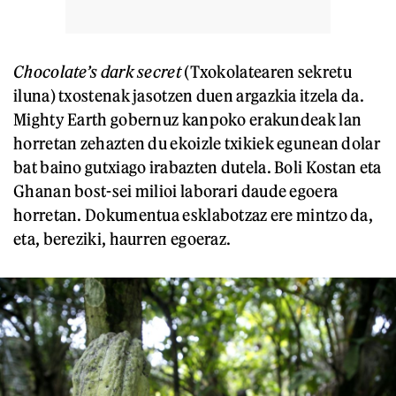
Chocolate’s dark secret
(Txokolatearen sekretu
iluna) txostenak jasotzen duen argazkia itzela da.
Mighty Earth gobernuz kanpoko erakundeak lan
horretan zehazten du ekoizle txikiek egunean dolar
bat baino gutxiago irabazten dutela. Boli Kostan eta
Ghanan bost-sei milioi laborari daude egoera
horretan. Dokumentua esklabotzaz ere mintzo da,
eta, bereziki, haurren egoeraz.