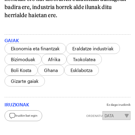
badira ere, industria horrek alde ilunak ditu
herrialde haietan ere.
GAIAK
Ekonomia eta finantzak
Eraldatze industriak
Bizimoduak
Afrika
Txokolatea
Boli Kosta
Ghana
Esklabotza
Gizarte gaiak
IRUZKINAK
Ez dago iruzkinik
Iruzkin bat egin
ORDENATU