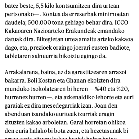
batez beste, 5,5 kilo kontsumitzen dira urtean
pertsonako—. Kontua da erreserbak minimoetan
daudela; 500.000 tona gehiago behar dira. ICCO
Kakaoaren Nazioarteko Erakundeak emandako
datuak dira. Biltegietan urtea amaitu arteko kakaoa
dago, eta, prezioek oraingo joerari eusten badiote,
tabletaren salneurria bikoiztu egingo da.
Arrakalarena, baina, ez da garestitzearen arrazoi
bakarra. Boli Kostan eta Ghanan ekoizten dira
munduko txokolatearen bi heren —%40 eta %20,
hurrenez hurren—, eta azkenaldiko lehorte eta euri
garaiak ez dira mesedegarriak izan. Joan den
abenduan izandako euriteek izurriak eragin
zituzten kakao arboletan. Garai horretan ohikoa
den euria halako bi bota zuen, eta hezetasunak bi
arazo sortu zituen: kakao haziak behar baino