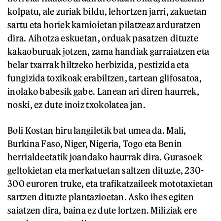
kolpatu, ale zuriak bildu, lehortzen jarri, zakuetan
sartu eta horiek kamioietan pilatzeaz arduratzen
dira. Aihotza eskuetan, orduak pasatzen dituzte
kakaoburuak jotzen, zama handiak garraiatzen eta
belar txarrak hiltzeko herbizida, pestizida eta
fungizida toxikoak erabiltzen, tartean glifosatoa,
inolako babesik gabe. Lanean ari diren haurrek,
noski, ez dute inoiz txokolatea jan.
Boli Kostan hiru langiletik bat umea da. Mali,
Burkina Faso, Niger, Nigeria, Togo eta Benin
herrialdeetatik joandako haurrak dira. Gurasoek
geltokietan eta merkatuetan saltzen dituzte, 230-
300 euroren truke, eta trafikatzaileek mototaxietan
sartzen dituzte plantazioetan. Asko ihes egiten
saiatzen dira, baina ez dute lortzen. Miliziak ere