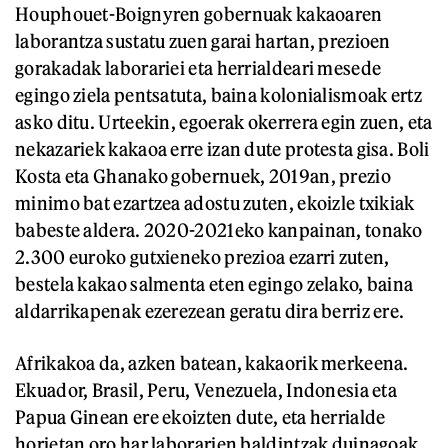
Houphouet-Boignyren gobernuak kakaoaren
laborantza sustatu zuen garai hartan, prezioen
gorakadak laborariei eta herrialdeari mesede
egingo ziela pentsatuta, baina kolonialismoak ertz
asko ditu. Urteekin, egoerak okerrera egin zuen, eta
nekazariek kakaoa erre izan dute protesta gisa. Boli
Kosta eta Ghanako gobernuek, 2019an, prezio
minimo bat ezartzea adostu zuten, ekoizle txikiak
babeste aldera. 2020-2021eko kanpainan, tonako
2.300 euroko gutxieneko prezioa ezarri zuten,
bestela kakao salmenta eten egingo zelako, baina
aldarrikapenak ezerezean geratu dira berriz ere.
Afrikakoa da, azken batean, kakaorik merkeena.
Ekuador, Brasil, Peru, Venezuela, Indonesia eta
Papua Ginean ere ekoizten dute, eta herrialde
horietan oro har laborarien baldintzak duinagoak