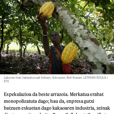
Laborari bat, kakaoburuak biltzen, Adzopen, Boli Kostan. LEGNAN KOULA /
EFE
Espekulazioa da beste arrazoia. Merkatua erabat
monopolizatuta dago; hau da, enpresa gutxi
batzuen eskuetan dago kakaoaren industria, zeinak