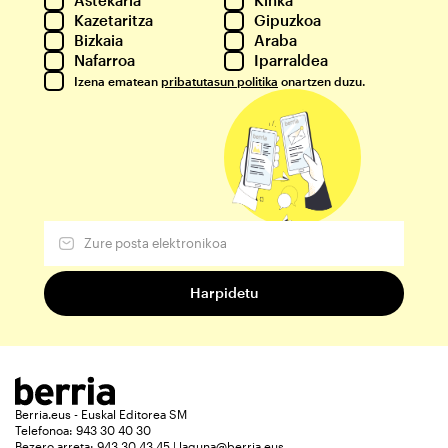
Kazetaritza
Gipuzkoa
Bizkaia
Araba
Nafarroa
Iparraldea
Izena ematean
pribatutasun politika
onartzen duzu.
Berria.eus - Euskal Editorea SM
Telefonoa: 943 30 40 30
Bezero arreta: 943 30 43 45 | laguna@berria.eus