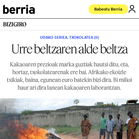
Babestu Berria
BIZIGIRO
UDAKO SERIEA. TXOKOLATEA (II)
Urre beltzaren alde beltza
Kakaoaren prezioak marka guztiak hautsi ditu, eta,
hortaz, txokolatearenak ere bai. Afrikako ekoizle
txikiak, baina, egunean euro batekin bizi dira. Bi milioi
haur ari dira lanean kakaoaren laborantzan.