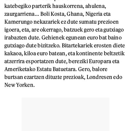
katebegiko parterik hauskorrena, ahulena,
zaurgarriena... Boli Kosta, Ghana, Nigeria eta
Kamerungo nekazariek ez dute sumatu prezioen
igoera, eta, are okerrago, batzuek gero eta gutxiago
irabazten dute. Gehienek egunean euro bat baino
gutxiago dute bizitzeko. Bitartekariek erosten diete
kakaoa, kiloa euro batean, eta kontinente beltzetik
atzerrira esportatzen dute, bereziki Europara eta
Ameriketako Estatu Batuetara. Gero, balore
burtsan ezartzen dituzte prezioak, Londresen edo
New Yorken.