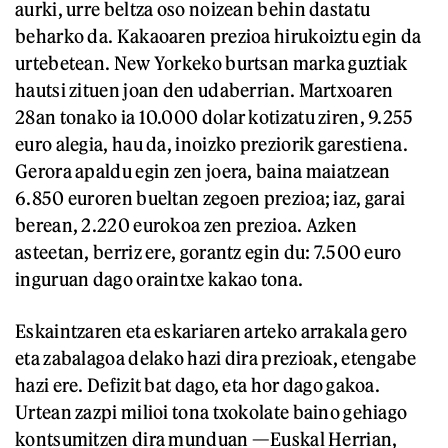
aurki, urre beltza oso noizean behin dastatu
beharko da. Kakaoaren prezioa hirukoiztu egin da
urtebetean. New Yorkeko burtsan marka guztiak
hautsi zituen joan den udaberrian. Martxoaren
28an tonako ia 10.000 dolar kotizatu ziren, 9.255
euro alegia, hau da, inoizko preziorik garestiena.
Gerora apaldu egin zen joera, baina maiatzean
6.850 euroren bueltan zegoen prezioa; iaz, garai
berean, 2.220 eurokoa zen prezioa. Azken
asteetan, berriz ere, gorantz egin du: 7.500 euro
inguruan dago oraintxe kakao tona.
Eskaintzaren eta eskariaren arteko arrakala gero
eta zabalagoa delako hazi dira prezioak, etengabe
hazi ere. Defizit bat dago, eta hor dago gakoa.
Urtean zazpi milioi tona txokolate baino gehiago
kontsumitzen dira munduan —Euskal Herrian,