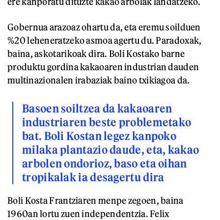
ere kanporatu dituzte kakao arbolak landatzeko.
Gobernua arazoaz ohartu da, eta eremu soilduen
%20 leheneratzeko asmoa agertu du. Paradoxak,
baina, askotarikoak dira. Boli Kostako barne
produktu gordina kakaoaren industrian dauden
multinazionalen irabaziak baino txikiagoa da.
Basoen soiltzea da kakaoaren
industriaren beste problemetako
bat. Boli Kostan legez kanpoko
milaka plantazio daude, eta, kakao
arbolen ondorioz, baso eta oihan
tropikalak ia desagertu dira
Boli Kosta Frantziaren menpe zegoen, baina
1960an lortu zuen independentzia. Felix