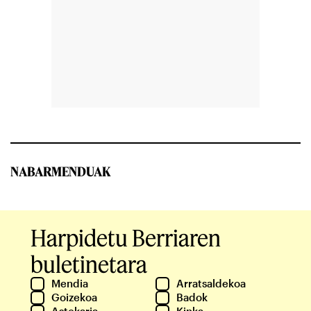
NABARMENDUAK
Harpidetu Berriaren
buletinetara
Mendia
Arratsaldekoa
Goizekoa
Badok
Astekaria
Kinka