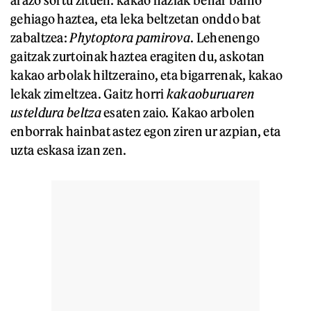
gehiago haztea, eta leka beltzetan onddo bat
zabaltzea:
Phytoptora pamirova
. Lehenengo
gaitzak zurtoinak haztea eragiten du, askotan
kakao arbolak hiltzeraino, eta bigarrenak, kakao
lekak zimeltzea. Gaitz horri
kakaoburuaren
usteldura beltza
esaten zaio. Kakao arbolen
enborrak hainbat astez egon ziren ur azpian, eta
uzta eskasa izan zen.