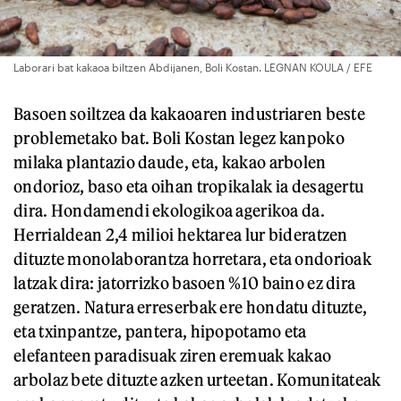
Laborari bat kakaoa biltzen Abdijanen, Boli Kostan. LEGNAN KOULA / EFE
Basoen soiltzea da kakaoaren industriaren beste
problemetako bat. Boli Kostan legez kanpoko
milaka plantazio daude, eta, kakao arbolen
ondorioz, baso eta oihan tropikalak ia desagertu
dira. Hondamendi ekologikoa agerikoa da.
Herrialdean 2,4 milioi hektarea lur bideratzen
dituzte monolaborantza horretara, eta ondorioak
latzak dira: jatorrizko basoen %10 baino ez dira
geratzen. Natura erreserbak ere hondatu dituzte,
eta txinpantze, pantera, hipopotamo eta
elefanteen paradisuak ziren eremuak kakao
arbolaz bete dituzte azken urteetan. Komunitateak