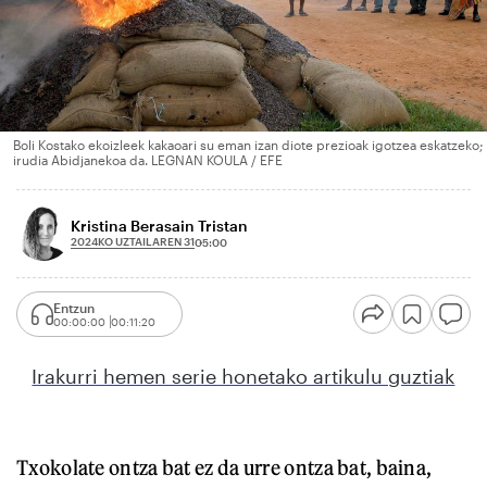
Boli Kostako ekoizleek kakaoari su eman izan diote prezioak igotzea eskatzeko;
irudia Abidjanekoa da. LEGNAN KOULA / EFE
Kristina Berasain Tristan
2024KO UZTAILAREN 31
05:00
Entzun
00:00:00
00:11:20
Irakurri hemen serie honetako artikulu guztiak
Txokolate ontza bat ez da urre ontza bat, baina,