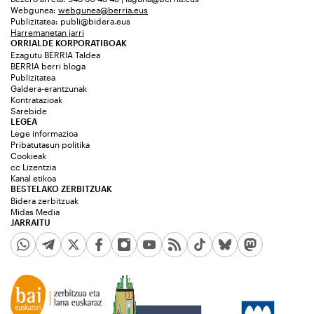
Webgunea:
webgunea@berria.eus
Publizitatea:
publi@bidera.eus
Harremanetan jarri
ORRIALDE KORPORATIBOAK
Ezagutu BERRIA Taldea
BERRIA berri bloga
Publizitatea
Galdera-erantzunak
Kontratazioak
Sarebide
LEGEA
Lege informazioa
Pribatutasun politika
Cookieak
cc Lizentzia
Kanal etikoa
BESTELAKO ZERBITZUAK
Bidera zerbitzuak
Midas Media
JARRAITU