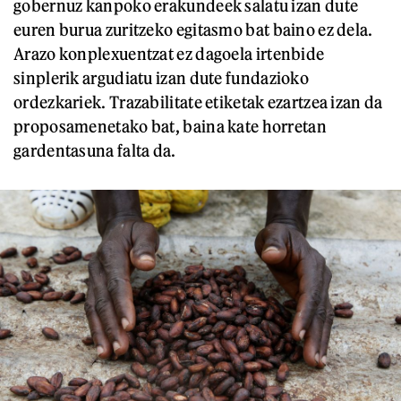
gobernuz kanpoko erakundeek salatu izan dute
euren burua zuritzeko egitasmo bat baino ez dela.
Arazo konplexuentzat ez dagoela irtenbide
sinplerik argudiatu izan dute fundazioko
ordezkariek. Trazabilitate etiketak ezartzea izan da
proposamenetako bat, baina kate horretan
gardentasuna falta da.