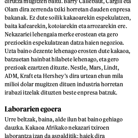
dirutza mugitzen baitu. Barry Callebaut, Cargill eta
Olam dira zerrenda txiki horretan dauden enpresa
bakanak. Ez dute soilik kakaoarekin espekulatzen,
baita kafearekin, kotoiarekin eta arrozarekin ere.
Nekazariei lehengaia merke erostean eta gero
prezioekin espekulatzean datza haien negozioa.
Uzta baino dezente lehenago erosten dute kakaoa,
batzuetan hainbat hilabete lehenago, eta gero
prezioak ezartzen dituzte. Nestle, Mars, Lindt,
ADM, Kraft eta Hershey’s dira urtean ehun mila
milioi dolar mugitzen dituen industria horretan
irabazi itzelak dituzten beste enpresa batzuk.
Laborarien egoera
Urre beltzak, baina, alde ilun bat baino gehiago
dauzka. Kakaoa Afrikako nekazari txiroen
laborantza izan da aspalditik: haiek dira