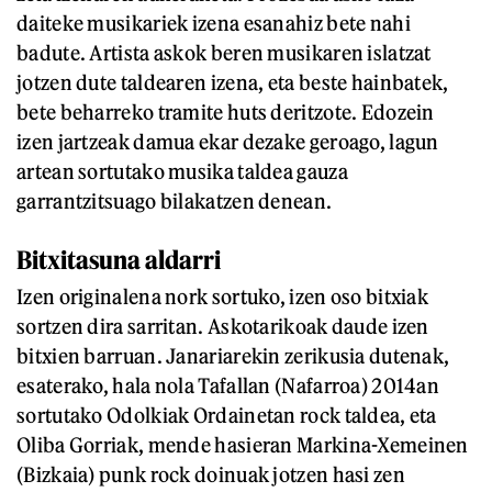
daiteke musikariek izena esanahiz bete nahi
badute. Artista askok beren musikaren islatzat
jotzen dute taldearen izena, eta beste hainbatek,
bete beharreko tramite huts deritzote. Edozein
izen jartzeak damua ekar dezake geroago, lagun
artean sortutako musika taldea gauza
garrantzitsuago bilakatzen denean.
Bitxitasuna aldarri
Izen originalena nork sortuko, izen oso bitxiak
sortzen dira sarritan. Askotarikoak daude izen
bitxien barruan. Janariarekin zerikusia dutenak,
esaterako, hala nola Tafallan (Nafarroa) 2014an
sortutako Odolkiak Ordainetan rock taldea, eta
Oliba Gorriak, mende hasieran Markina-Xemeinen
(Bizkaia) punk rock doinuak jotzen hasi zen