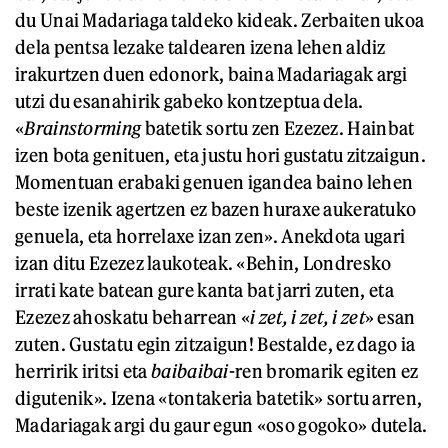
du Unai Madariaga taldeko kideak. Zerbaiten ukoa
dela pentsa lezake taldearen izena lehen aldiz
irakurtzen duen edonork, baina Madariagak argi
utzi du esanahirik gabeko kontzeptua dela.
«
Brainstorming
batetik sortu zen Ezezez. Hainbat
izen bota genituen, eta justu hori gustatu zitzaigun.
Momentuan erabaki genuen igandea baino lehen
beste izenik agertzen ez bazen huraxe aukeratuko
genuela, eta horrelaxe izan zen». Anekdota ugari
izan ditu Ezezez laukoteak. «Behin, Londresko
irrati kate batean gure kanta bat jarri zuten, eta
Ezezez ahoskatu beharrean «
i zet, i zet, i zet
» esan
zuten. Gustatu egin zitzaigun! Bestalde, ez dago ia
herririk iritsi eta
baibaibai
-ren bromarik egiten ez
digutenik». Izena «tontakeria batetik» sortu arren,
Madariagak argi du gaur egun «oso gogoko» dutela.