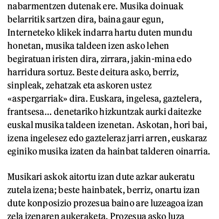
nabarmentzen dutenak ere. Musika doinuak
belarritik sartzen dira, baina gaur egun,
Interneteko klikek indarra hartu duten mundu
honetan, musika taldeen izen asko lehen
begiratuan iristen dira, zirrara, jakin-mina edo
harridura sortuz. Beste deitura asko, berriz,
sinpleak, zehatzak eta askoren ustez
«aspergarriak» dira. Euskara, ingelesa, gaztelera,
frantsesa... denetariko hizkuntzak aurki daitezke
euskal musika taldeen izenetan. Askotan, hori bai,
izena ingelesez edo gazteleraz jarri arren, euskaraz
eginiko musika izaten da hainbat talderen oinarria.
Musikari askok aitortu izan dute azkar aukeratu
zutela izena; beste hainbatek, berriz, onartu izan
dute konposizio prozesua baino are luzeagoa izan
zela izenaren aukeraketa. Prozesua asko luza