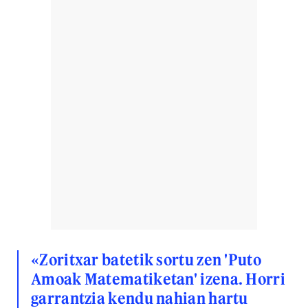
«Zoritxar batetik sortu zen 'Puto
Amoak Matematiketan' izena. Horri
garrantzia kendu nahian hartu