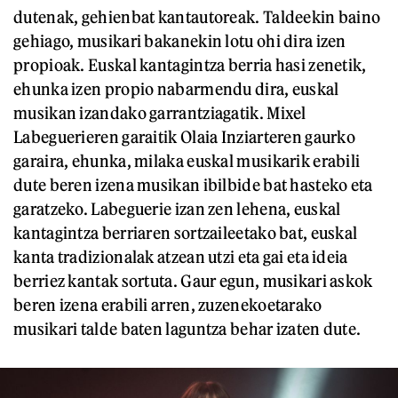
dutenak, gehienbat kantautoreak. Taldeekin baino
gehiago, musikari bakanekin lotu ohi dira izen
propioak. Euskal kantagintza berria hasi zenetik,
ehunka izen propio nabarmendu dira, euskal
musikan izandako garrantziagatik. Mixel
Labeguerieren garaitik Olaia Inziarteren gaurko
garaira, ehunka, milaka euskal musikarik erabili
dute beren izena musikan ibilbide bat hasteko eta
garatzeko. Labeguerie izan zen lehena, euskal
kantagintza berriaren sortzaileetako bat, euskal
kanta tradizionalak atzean utzi eta gai eta ideia
berriez kantak sortuta. Gaur egun, musikari askok
beren izena erabili arren, zuzenekoetarako
musikari talde baten laguntza behar izaten dute.