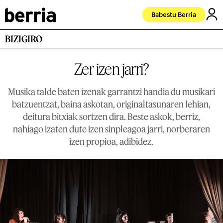
Babestu Berria
BIZIGIRO
Zer izen jarri?
Musika talde baten izenak garrantzi handia du musikari
batzuentzat, baina askotan, originaltasunaren lehian,
deitura bitxiak sortzen dira. Beste askok, berriz,
nahiago izaten dute izen sinpleagoa jarri, norberaren
izen propioa, adibidez.