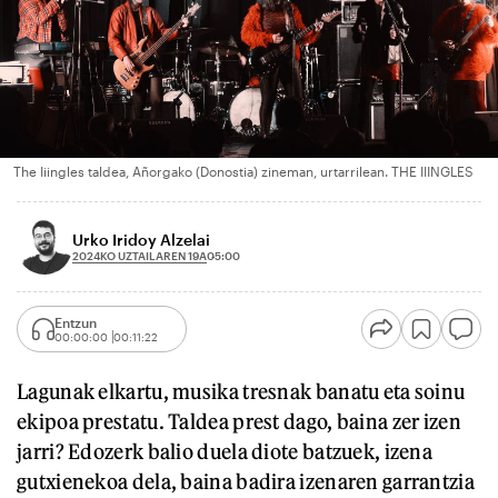
The Iiingles taldea, Añorgako (Donostia) zineman, urtarrilean. THE IIINGLES
Urko Iridoy Alzelai
2024KO UZTAILAREN 19A
05:00
Entzun
00:00:00
00:11:22
Lagunak elkartu, musika tresnak banatu eta soinu
ekipoa prestatu. Taldea prest dago, baina zer izen
jarri? Edozerk balio duela diote batzuek, izena
gutxienekoa dela, baina badira izenaren garrantzia