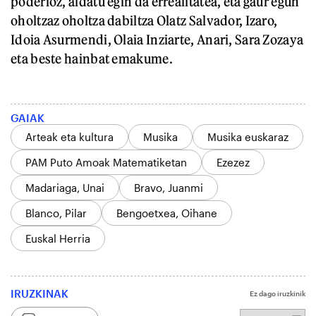
poderioz, aldatu egin da errealitatea, eta gaur egun
oholtzaz oholtza dabiltza Olatz Salvador, Izaro,
Idoia Asurmendi, Olaia Inziarte, Anari, Sara Zozaya
eta beste hainbat emakume.
GAIAK
Arteak eta kultura
Musika
Musika euskaraz
PAM Puto Amoak Matematiketan
Ezezez
Madariaga, Unai
Bravo, Juanmi
Blanco, Pilar
Bengoetxea, Oihane
Euskal Herria
IRUZKINAK
Ez dago iruzkinik