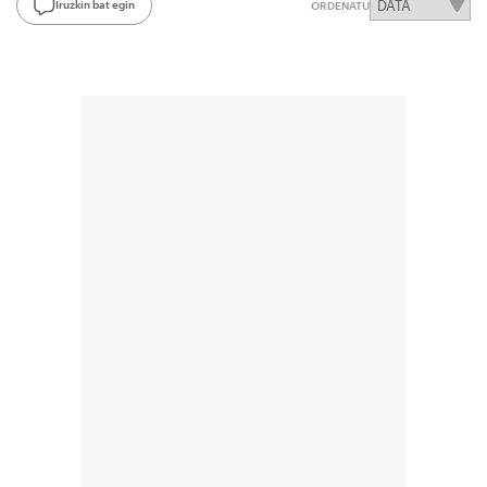
Iruzkin bat egin
ORDENATU