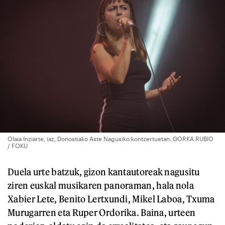
Olaia Inziarte, iaz, Donostiako Aste Nagusiko kontzertuetan. GORKA RUBIO
/ FOKU
Duela urte batzuk, gizon kantautoreak nagusitu
ziren euskal musikaren panoraman, hala nola
Xabier Lete, Benito Lertxundi, Mikel Laboa, Txuma
Murugarren eta Ruper Ordorika. Baina, urteen