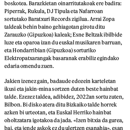
boskotea. Barazkietan oinarritutakoak ere badira:
Piperrak, Rukula, DJ Tipula eta Nafarroan
sortutako Baratxuri Records zigilua. Arrai Zopa
taldeak behin baino gehiagotan girotu ditu
Zarauzko (Gipuzkoa) kaleak; Esne Beltzak ibilbide
luze eta oparoa izan du euskal musikaren barruan,
eta Hondarribian (Gipuzkoa) sorturiko
Elektropatxarangak basaranak erabiliz egindako
edaria omendu zuen.
Jakien izenez gain, badaude edozein karteletan
ikusi eta jakin-mina sortzen duten beste hainbat
talde. Ezezez taldea, adibidez, 2022an sortu zuten,
Bilbon. Bi disko atera ditu Bizkaiko talde horrek
azken bi urteotan, eta Euskal Herriko hainbat
oholtzatara igotakoa da jada. «Izen bitxia da gurea,
bai, eta jende askok ez du ulertzen esanahia», esan