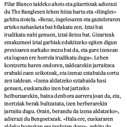
Pilar Blanco taldeko ahots eta gitarristak adierazi
du The Banglesen lehen hitza hartu eta «Iiingles»
gehitu ziotela. «Beraz, ingelesaren eta gazteleraren
arteko nahasketa bat bilakatu zen. Iztai bat
irudikatu nahi genuen, iztai iletsu bat. Gizarteak
emakumeei iztai garbiak edukitzeko egiten digun
presioaren aurkako mezu bat da, eta gure izenean
eta logoan ere horrela irudikatu dugu». Lehen
kontzertu haren ondoren, taldearekin jarraitzea
erabaki zuen seikoteak, eta izenaz eztabaida sortu
zen taldean. «Izena aldatzeko eztabaida hasi
genuen, euskarazko izen bat jartzeko
helburuarekin, baina denbora aurrera joan da, eta,
inertziak berak bultzatuta, izen berberarekin
jarraitu dugu. Orain, berandu da izena aldatzeko»,
adierazi du Bengoetxeak. «Hala ere, euskararen
aldeko borrokan ere jarduten dugu», gehitu du