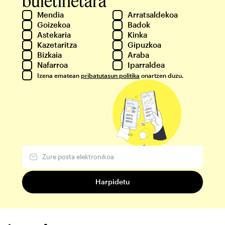
buletinetara
Mendia
Arratsaldekoa
Goizekoa
Badok
Astekaria
Kinka
Kazetaritza
Gipuzkoa
Bizkaia
Araba
Nafarroa
Iparraldea
Izena ematean
pribatutasun politika
onartzen duzu.