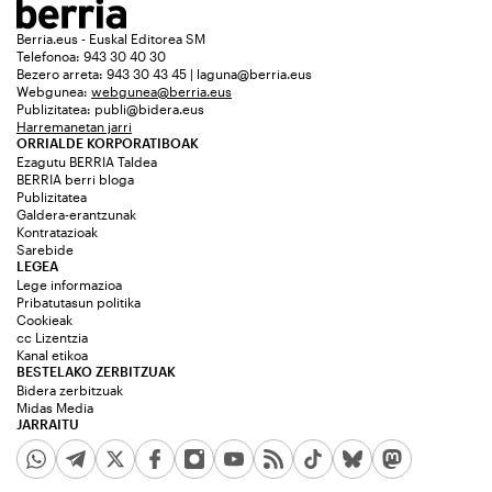
Berria.eus - Euskal Editorea SM
Telefonoa: 943 30 40 30
Bezero arreta: 943 30 43 45 | laguna@berria.eus
Webgunea:
webgunea@berria.eus
Publizitatea:
publi@bidera.eus
Harremanetan jarri
ORRIALDE KORPORATIBOAK
Ezagutu BERRIA Taldea
BERRIA berri bloga
Publizitatea
Galdera-erantzunak
Kontratazioak
Sarebide
LEGEA
Lege informazioa
Pribatutasun politika
Cookieak
cc Lizentzia
Kanal etikoa
BESTELAKO ZERBITZUAK
Bidera zerbitzuak
Midas Media
JARRAITU