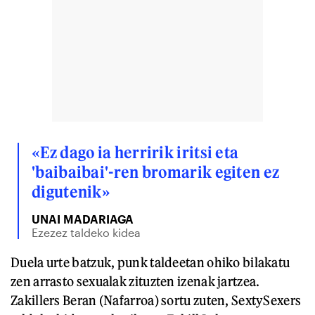
«Ez dago ia herririk iritsi eta
'baibaibai'-ren bromarik egiten ez
digutenik»
UNAI MADARIAGA
Ezezez taldeko kidea
Duela urte batzuk, punk taldeetan ohiko bilakatu
zen arrasto sexualak zituzten izenak jartzea.
Zakillers Beran (Nafarroa) sortu zuten, SextySexers