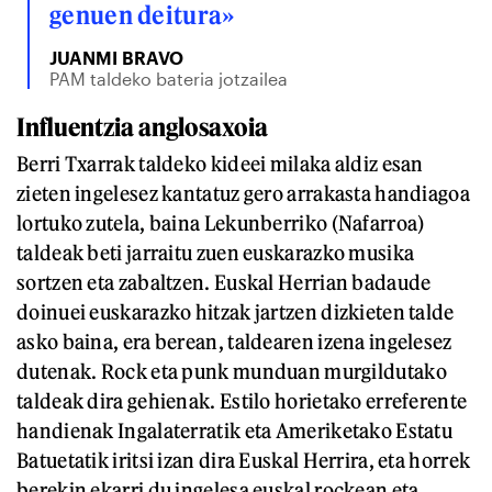
genuen deitura»
JUANMI BRAVO
PAM taldeko bateria jotzailea
Influentzia anglosaxoia
Berri Txarrak taldeko kideei milaka aldiz esan
zieten ingelesez kantatuz gero arrakasta handiagoa
lortuko zutela, baina Lekunberriko (Nafarroa)
taldeak beti jarraitu zuen euskarazko musika
sortzen eta zabaltzen. Euskal Herrian badaude
doinuei euskarazko hitzak jartzen dizkieten talde
asko baina, era berean, taldearen izena ingelesez
dutenak. Rock eta punk munduan murgildutako
taldeak dira gehienak. Estilo horietako erreferente
handienak Ingalaterratik eta Ameriketako Estatu
Batuetatik iritsi izan dira Euskal Herrira, eta horrek
berekin ekarri du ingelesa euskal rockean eta