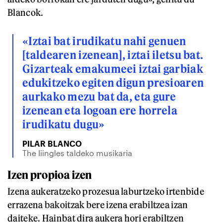
Blancok.
«Iztai bat irudikatu nahi genuen
[taldearen izenean], iztai iletsu bat.
Gizarteak emakumeei iztai garbiak
edukitzeko egiten digun presioaren
aurkako mezu bat da, eta gure
izenean eta logoan ere horrela
irudikatu dugu»
PILAR BLANCO
The Iiingles taldeko musikaria
Izen propioa izen
Izena aukeratzeko prozesua laburtzeko irtenbide
errazena bakoitzak bere izena erabiltzea izan
daiteke. Hainbat dira aukera hori erabiltzen