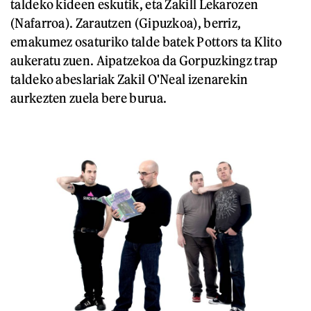
taldeko kideen eskutik, eta Zakill Lekarozen
(Nafarroa). Zarautzen (Gipuzkoa), berriz,
emakumez osaturiko talde batek Pottors ta Klito
aukeratu zuen. Aipatzekoa da Gorpuzkingz trap
taldeko abeslariak Zakil O'Neal izenarekin
aurkezten zuela bere burua.