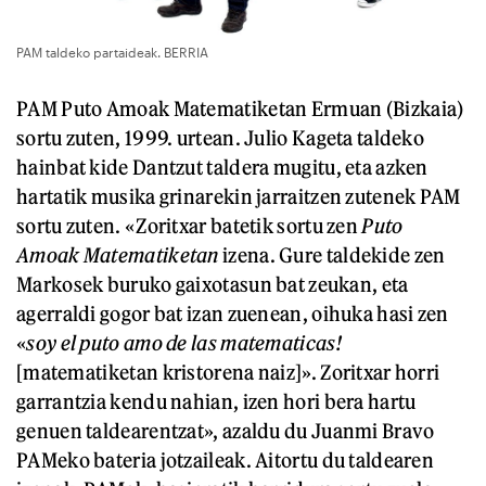
PAM taldeko partaideak. BERRIA
PAM Puto Amoak Matematiketan Ermuan (Bizkaia)
sortu zuten, 1999. urtean. Julio Kageta taldeko
hainbat kide Dantzut taldera mugitu, eta azken
hartatik musika grinarekin jarraitzen zutenek PAM
sortu zuten. «Zoritxar batetik sortu zen
Puto
Amoak Matematiketan
izena. Gure taldekide zen
Markosek buruko gaixotasun bat zeukan, eta
agerraldi gogor bat izan zuenean, oihuka hasi zen
«
soy el puto amo de las matematicas!
[matematiketan kristorena naiz]». Zoritxar horri
garrantzia kendu nahian, izen hori bera hartu
genuen taldearentzat», azaldu du Juanmi Bravo
PAMeko bateria jotzaileak. Aitortu du taldearen