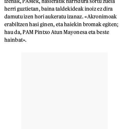
izenak, PAMek, hasieratik harridura sortu zuela
herri guztietan, baina taldekideak inoiz ez dira
damutu izen hori aukeratu izanaz. «Akronimoak
erabiltzen hasi ginen, eta haiekin bromak egiten;
hau da, PAM Pintxo Atun Mayonesa eta beste
hainbat».