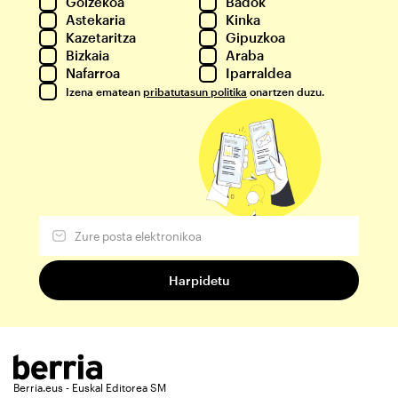
Goizekoa
Badok
Astekaria
Kinka
Kazetaritza
Gipuzkoa
Bizkaia
Araba
Nafarroa
Iparraldea
Izena ematean
pribatutasun politika
onartzen duzu.
Berria.eus - Euskal Editorea SM