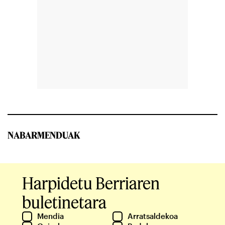
NABARMENDUAK
Harpidetu Berriaren
buletinetara
Mendia
Arratsaldekoa