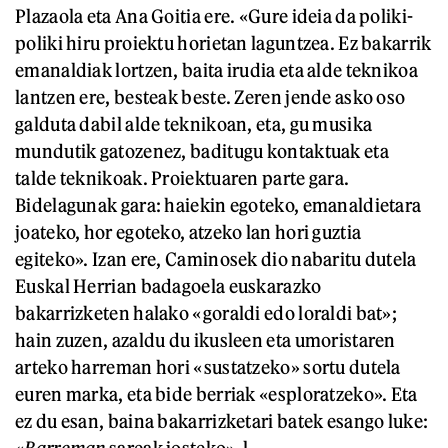
Plazaola eta Ana Goitia ere. «Gure ideia da poliki-
poliki hiru proiektu horietan laguntzea. Ez bakarrik
emanaldiak lortzen, baita irudia eta alde teknikoa
lantzen ere, besteak beste. Zeren jende asko oso
galduta dabil alde teknikoan, eta, gu musika
mundutik gatozenez, baditugu kontaktuak eta
talde teknikoak. Proiektuaren parte gara.
Bidelagunak gara: haiekin egoteko, emanaldietara
joateko, hor egoteko, atzeko lan hori guztia
egiteko». Izan ere, Caminosek dio nabaritu dutela
Euskal Herrian badagoela euskarazko
bakarrizketen halako «goraldi edo loraldi bat»;
hain zuzen, azaldu du ikusleen eta umoristaren
arteko harreman hori «sustatzeko» sortu dutela
euren marka, eta bide berriak «esploratzeko». Eta
ez du esan, baina bakarrizketari batek esango luke: