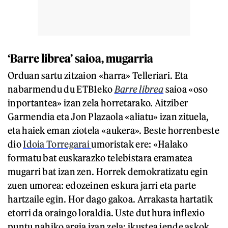
‘Barre librea’ saioa, mugarria
Orduan sartu zitzaion «harra» Telleriari. Eta
nabarmendu du ETB1eko
Barre librea
saioa «oso
inportantea» izan zela horretarako. Aitziber
Garmendia eta Jon Plazaola «aliatu» izan zituela,
eta haiek eman ziotela «aukera». Beste horrenbeste
dio
Idoia Torregarai
umoristak ere: «Halako
formatu bat euskarazko telebistara eramatea
mugarri bat izan zen. Horrek demokratizatu egin
zuen umorea: edozeinen eskura jarri eta parte
hartzaile egin. Hor dago gakoa. Arrakasta hartatik
etorri da oraingo loraldia. Uste dut hura inflexio
puntu nahiko argia izan zela: ikustea jende askok