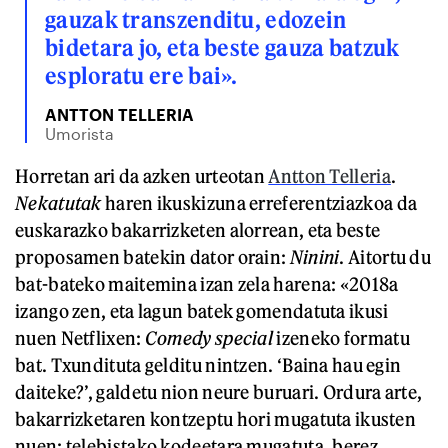
gauzak transzenditu, edozein
bidetara jo, eta beste gauza batzuk
esploratu ere bai».
ANTTON TELLERIA
Umorista
Horretan ari da azken urteotan
Antton Telleria
.
Nekatutak
haren ikuskizuna erreferentziazkoa da
euskarazko bakarrizketen alorrean, eta beste
proposamen batekin dator orain:
Ninini
. Aitortu du
bat-bateko maitemina izan zela harena: «2018a
izango zen, eta lagun batek gomendatuta ikusi
nuen Netflixen:
Comedy special
izeneko formatu
bat. Txundituta gelditu nintzen. ‘Baina hau egin
daiteke?’, galdetu nion neure buruari. Ordura arte,
bakarrizketaren kontzeptu hori mugatuta ikusten
nuen: telebistako kodeetara mugatuta, berez