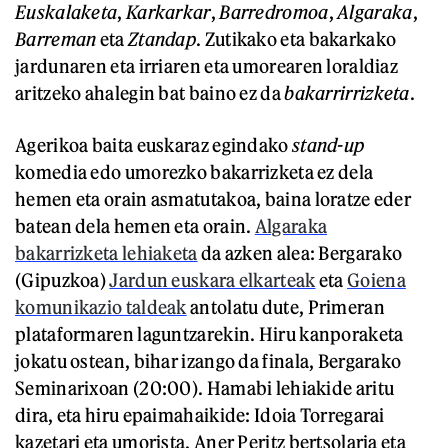
Euskalaketa
,
Karkarkar
,
Barredromoa
,
Algaraka
,
Barreman
eta
Ztandap
. Zutikako eta bakarkako
jardunaren eta irriaren eta umorearen loraldiaz
aritzeko ahalegin bat baino ez da
bakarrirrizketa
.
Agerikoa baita euskaraz egindako
stand-up
komedia edo umorezko bakarrizketa ez dela
hemen eta orain asmatutakoa, baina loratze eder
batean dela hemen eta orain.
Algaraka
bakarrizketa lehiaketa
da azken alea: Bergarako
(Gipuzkoa)
Jardun euskara elkarteak
eta
Goiena
komunikazio taldeak
antolatu dute, Primeran
plataformaren laguntzarekin. Hiru kanporaketa
jokatu ostean, bihar izango da finala, Bergarako
Seminarixoan (20:00). Hamabi lehiakide aritu
dira, eta hiru epaimahaikide: Idoia Torregarai
kazetari eta umorista, Aner Peritz bertsolaria eta