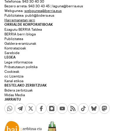
Telefonoa: 943 30 40 30
Bezero arreta: 943 30 43 45 | laguna@berria.eus
Webgunea:
webgunea@berria.eus
Publizitatea:
publi@bidera.eus
Harremanetan jarri
ORRIALDE KORPORATIBOAK
Ezagutu BERRIA Taldea
BERRIA berri bloga
Publizitatea
Galdera-erantzunak
Kontratazioak
Sarebide
LEGEA
Lege informazioa
Pribatutasun politika
Cookieak
cc Lizentzia
Kanal etikoa
BESTELAKO ZERBITZUAK
Bidera zerbitzuak
Midas Media
JARRAITU