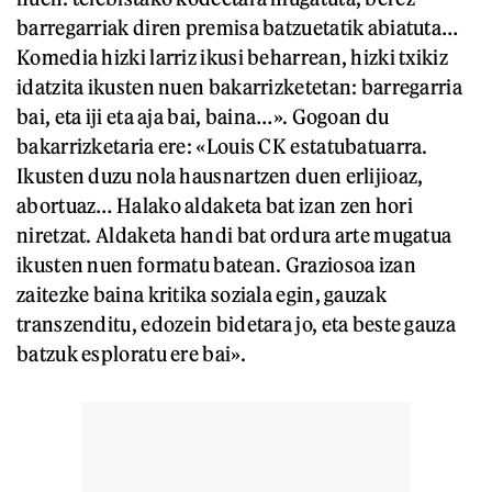
barregarriak diren premisa batzuetatik abiatuta…
Komedia hizki larriz ikusi beharrean, hizki txikiz
idatzita ikusten nuen bakarrizketetan: barregarria
bai, eta iji eta aja bai, baina…». Gogoan du
bakarrizketaria ere: «Louis CK estatubatuarra.
Ikusten duzu nola hausnartzen duen erlijioaz,
abortuaz… Halako aldaketa bat izan zen hori
niretzat. Aldaketa handi bat ordura arte mugatua
ikusten nuen formatu batean. Graziosoa izan
zaitezke baina kritika soziala egin, gauzak
transzenditu, edozein bidetara jo, eta beste gauza
batzuk esploratu ere bai».