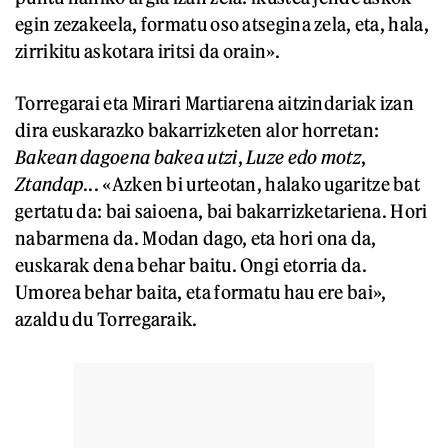
egin zezakeela, formatu oso atsegina zela, eta, hala,
zirrikitu askotara iritsi da orain».
Torregarai eta Mirari Martiarena aitzindariak izan
dira euskarazko bakarrizketen alor horretan:
Bakean dagoena bakea utzi
,
Luze edo motz
,
Ztandap
... «Azken bi urteotan, halako ugaritze bat
gertatu da: bai saioena, bai bakarrizketariena. Hori
nabarmena da. Modan dago, eta hori ona da,
euskarak dena behar baitu. Ongi etorria da.
Umorea behar baita, eta formatu hau ere bai»,
azaldu du Torregaraik.