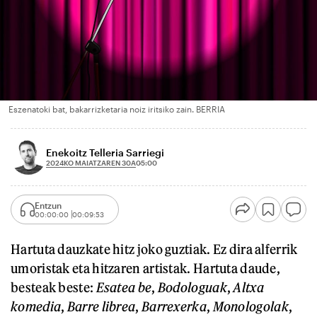
Eszenatoki bat, bakarrizketaria noiz iritsiko zain. BERRIA
Enekoitz Telleria Sarriegi
2024KO MAIATZAREN 30A
05:00
Entzun
00:00:00
00:09:53
Hartuta dauzkate hitz joko guztiak. Ez dira alferrik
umoristak eta hitzaren artistak. Hartuta daude,
besteak beste:
Esatea be
,
Bodologuak
,
Altxa
komedia
,
Barre librea
,
Barrexerka
,
Monologolak
,