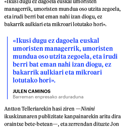
«Ikusi dugu ez dagoela euskal umoristen
managerrik, umoristen mundua oso utzita zegoela,
eta irudi berri bat eman nahi izan diogu, ez
bakarrik aulkiari eta mikroari lotutako hori».
«Ikusi dugu ez dagoela euskal
umoristen managerrik, umoristen
mundua oso utzita zegoela, eta irudi
berri bat eman nahi izan diogu, ez
bakarrik aulkiari eta mikroari
lotutako hori».
JULEN CAMINOS
Barreman enpresako arduraduna
Antton Telleriarekin hasi ziren —
Ninini
ikuskizunaren publizitate kanpainarekin aritu dira
oraintxe bete-betean—, eta zerrendan dituzte Jon