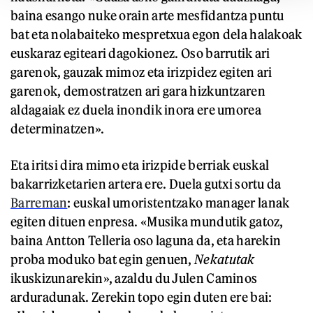
baina esango nuke orain arte mesfidantza puntu
bat eta nolabaiteko mespretxua egon dela halakoak
euskaraz egiteari dagokionez. Oso barrutik ari
garenok, gauzak mimoz eta irizpidez egiten ari
garenok, demostratzen ari gara hizkuntzaren
aldagaiak ez duela inondik inora ere umorea
determinatzen».
Eta iritsi dira mimo eta irizpide berriak euskal
bakarrizketarien artera ere. Duela gutxi sortu da
Barreman
: euskal umoristentzako manager lanak
egiten dituen enpresa. «Musika mundutik gatoz,
baina Antton Telleria oso laguna da, eta harekin
proba moduko bat egin genuen,
Nekatutak
ikuskizunarekin», azaldu du Julen Caminos
arduradunak. Zerekin topo egin duten ere bai: