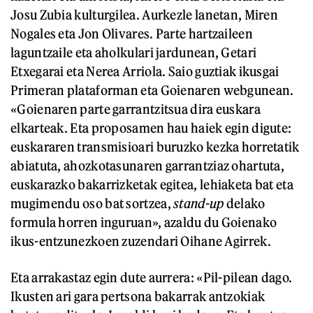
Josu Zubia kulturgilea. Aurkezle lanetan, Miren
Nogales eta Jon Olivares. Parte hartzaileen
laguntzaile eta aholkulari jardunean, Getari
Etxegarai eta Nerea Arriola. Saio guztiak ikusgai
Primeran plataforman eta Goienaren webgunean.
«Goienaren parte garrantzitsua dira euskara
elkarteak. Eta proposamen hau haiek egin digute:
euskararen transmisioari buruzko kezka horretatik
abiatuta, ahozkotasunaren garrantziaz ohartuta,
euskarazko bakarrizketak egitea, lehiaketa bat eta
mugimendu oso bat sortzea,
stand-up
delako
formula horren inguruan», azaldu du Goienako
ikus-entzunezkoen zuzendari Oihane Agirrek.
Eta arrakastaz egin dute aurrera: «Pil-pilean dago.
Ikusten ari gara pertsona bakarrak antzokiak