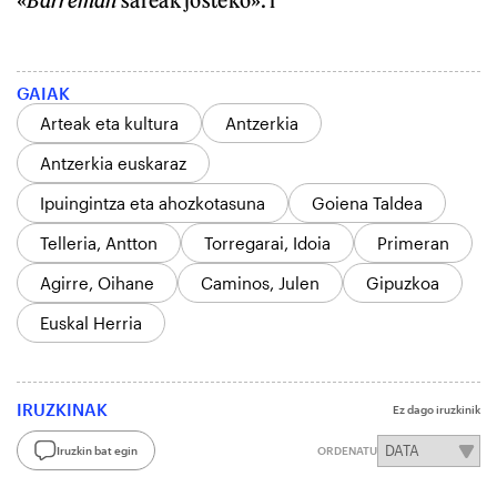
«
Barreman
sareak josteko». l
GAIAK
Arteak eta kultura
Antzerkia
Antzerkia euskaraz
Ipuingintza eta ahozkotasuna
Goiena Taldea
Telleria, Antton
Torregarai, Idoia
Primeran
Agirre, Oihane
Caminos, Julen
Gipuzkoa
Euskal Herria
IRUZKINAK
Ez dago iruzkinik
Iruzkin bat egin
ORDENATU