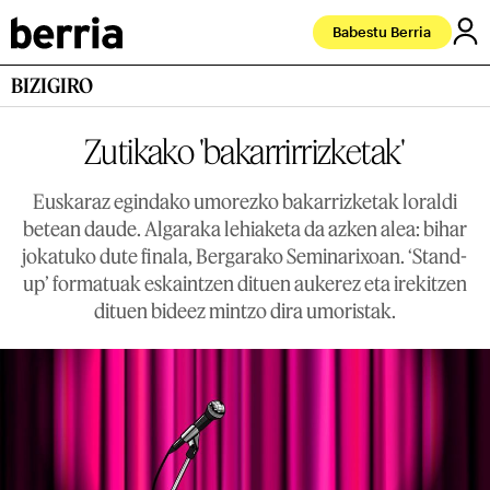
Babestu Berria
BIZIGIRO
Zutikako 'bakarrirrizketak'
Euskaraz egindako umorezko bakarrizketak loraldi
betean daude. Algaraka lehiaketa da azken alea: bihar
jokatuko dute finala, Bergarako Seminarixoan. ‘Stand-
up’ formatuak eskaintzen dituen aukerez eta irekitzen
dituen bideez mintzo dira umoristak.