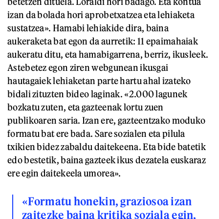
betetzen dituela. Loraldi hori badago. Eta kontua
izan da bolada hori aprobetxatzea eta lehiaketa
sustatzea». Hamabi lehiakide dira, baina
aukeraketa bat egon da aurretik: 11 epaimahaiak
aukeratu ditu, eta hamabigarrena, berriz, ikusleek.
Astebetez egon ziren webgunean ikusgai
hautagaiek lehiaketan parte hartu ahal izateko
bidali zituzten bideo laginak. «2.000 lagunek
bozkatu zuten, eta gazteenak lortu zuen
publikoaren saria. Izan ere, gazteentzako moduko
formatu bat ere bada. Sare sozialen eta pilula
txikien bidez zabaldu daitekeena. Eta bide batetik
edo bestetik, baina gazteek ikus dezatela euskaraz
ere egin daitekeela umorea».
«Formatu honekin, graziosoa izan
zaitezke baina kritika soziala egin,