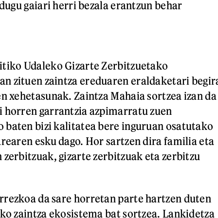
 dugu gaiari herri bezala erantzun behar
itiko Udaleko Gizarte Zerbitzuetako
n zituen zaintza ereduaren eraldaketari begir
en xehetasunak. Zaintza Mahaia sortzea izan da
i horren garrantzia azpimarratu zuen
baten bizi kalitatea bere inguruan osatutako
rearen esku dago. Hor sartzen dira familia eta
zerbitzuak, gizarte zerbitzuak eta zerbitzu
rrezkoa da sare horretan parte hartzen duten
iko zaintza ekosistema bat sortzea. Lankidetza