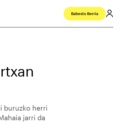
Babestu Berria
artxan
i buruzko herri
Mahaia jarri da