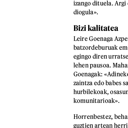
izango dituela. Argi
diogula».
Bizi kalitatea
Leire Goenaga Azpe
batzordeburuak ema
egingo diren urrats
lehen pausoa. Maha
Goenagak: «Adineko 
zaintza edo babes sa
hurbilekoak, osasun 
komunitarioak».
Horrenbestez, beha
guztien artean herr