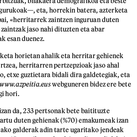
rbitzuak, bilakaera demografikoa eta beste
gurukoak—, eta, horrekin batera, azterketa
bai, «herritarrek zaintzen inguruan duten
zaintzak jaso nahi dituzten eta abar
ak esan duenez.
keta horietan ahalik eta herritar gehienek
rtzea, herritarren pertzepzioak jaso ahal
, etxe guztietara bidali dira galdetegiak, eta
www.azpeitia.eus
webguneren bidez ere bete
gi hori.
izan da, 233 pertsonak bete baitituzte
 hartu duten gehienak (%70) emakumeak izan
tako galderak adin tarte ugaritako jendeak