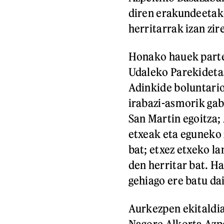
diren erakundeetako
herritarrak izan zir
Honako hauek parte 
Udaleko Parekidetas
Adinkide boluntario
irabazi-asmorik gab
San Martin egoitza;
etxeak eta eguneko
bat; etxez etxeko la
den herritar bat. Ha
gehiago ere batu da
Aurkezpen ekitaldia
Nagore Alkorta Azpe