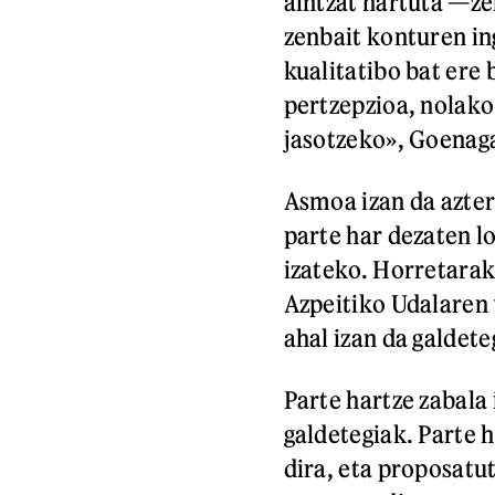
aintzat hartuta —ze
zenbait konturen in
kualitatibo bat ere 
pertzepzioa, nolako 
jasotzeko», Goenag
Asmoa izan da azter
parte har dezaten lo
izateko. Horretarako
Azpeitiko Udalaren
ahal izan da galdete
Parte hartze zabala 
galdetegiak. Parte
dira, eta proposatu