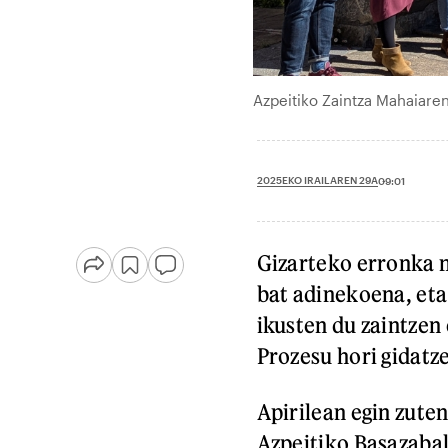
Azpeitiko Zaintza Mahaiar
2025EKO IRAILAREN 29A
09:01
Gizarteko erronka n
bat adinekoena, et
ikusten du zaintzen
Prozesu hori gidatze
Apirilean egin zute
Azpeitiko Basazabal