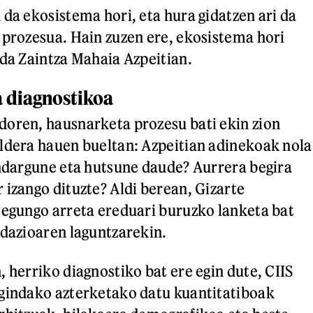
 da ekosistema hori, eta hura gidatzen ari da
 prozesua. Hain zuzen ere, ekosistema hori
 da Zaintza Mahaia Azpeitian.
 diagnostikoa
oren, hausnarketa prozesu bati ekin zion
ldera hauen bueltan: Azpeitian adinekoak nola
indargune eta hutsune daude? Aurrera begira
 izango dituzte? Aldi berean, Gizarte
 egungo arreta ereduari buruzko lanketa bat
ndazioaren laguntzarekin.
 herriko diagnostiko bat ere egin dute, CIIS
gindako azterketako datu kuantitatiboak