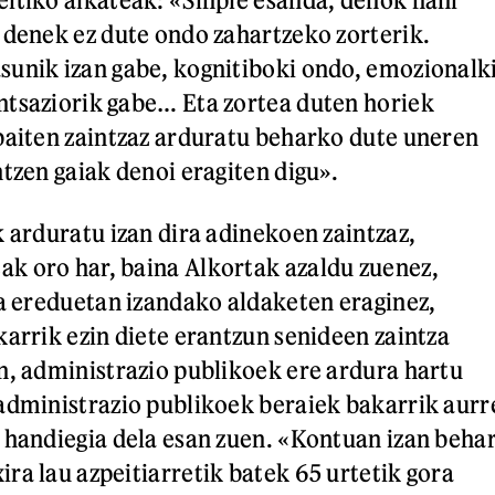
 denek ez dute ondo zahartzeko zorterik.
unik izan gabe, kognitiboki ondo, emozionalk
tsaziorik gabe… Eta zortea duten horiek
baiten zaintzaz arduratu beharko dute uneren
tzen gaiak denoi eragiten digu».
k arduratu izan dira adinekoen zaintzaz,
k oro har, baina Alkortak azaldu zuenez,
ia ereduetan izandako aldaketen eraginez,
karrik ezin diete erantzun senideen zaintza
n, administrazio publikoek ere ardura hartu
administrazio publikoek beraiek bakarrik aurr
 handiegia dela esan zuen. «Kontuan izan beha
ra lau azpeitiarretik batek 65 urtetik gora