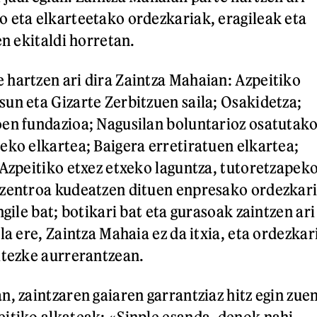
 eta elkarteetako ordezkariak, eragileak eta
en ekitaldi horretan.
hartzen ari dira Zaintza Mahaian: Azpeitiko
un eta Gizarte Zerbitzuen saila; Osakidetza;
en fundazioa; Nagusilan boluntarioz osatutak
eko elkartea; Baigera erretiratuen elkartea;
 Azpeitiko etxez etxeko laguntza, tutoretzapek
 zentroa kudeatzen dituen enpresako ordezkar
ngile bat; botikari bat eta gurasoak zaintzen ari
la ere, Zaintza Mahaia ez da itxia, eta ordezkar
itezke aurrerantzean.
n, zaintzaren gaiaren garrantziaz hitz egin zue
itiko alkateak: «Sinple esanda, denok nahi