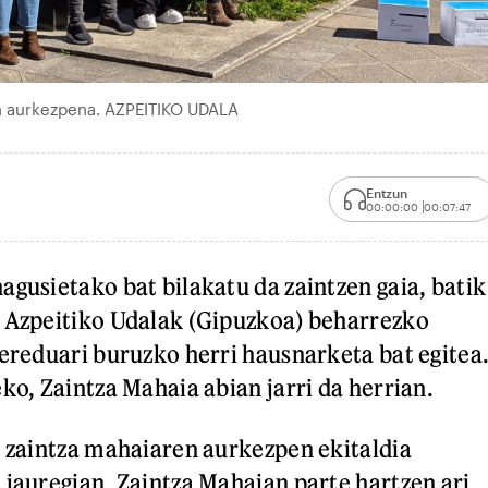
en aurkezpena. AZPEITIKO UDALA
Entzun
00:00:00
00:07:47
agusietako bat bilakatu da zaintzen gaia, batik
a Azpeitiko Udalak (Gipuzkoa) beharrezko
 ereduari buruzko herri hausnarketa bat egitea
ko, Zaintza Mahaia abian jarri da herrian.
n zaintza mahaiaren aurkezpen ekitaldia
 jauregian. Zaintza Mahaian parte hartzen ari