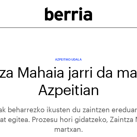
AZPEITIKO UDALA
za Mahaia jarri da m
Azpeitian
ak beharrezko ikusten du zaintzen ereduar
t egitea. Prozesu hori gidatzeko, Zaintza 
martxan.