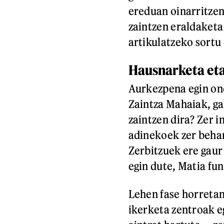
ereduan oinarritzen
zaintzen eraldaketa
artikulatzeko sortu
Hausnarketa eta
Aurkezpena egin ond
Zaintza Mahaiak, ga
zaintzen dira? Zer 
adinekoek zer behar
Zerbitzuek ere gaur
egin dute, Matia fu
Lehen fase horretan,
ikerketa zentroak e