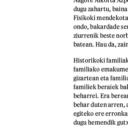
dugu zahartu, baina
Fisikoki mendekotas
ondo, bakardade sen
ziurrenik beste nor
batean. Hau da, zain
Historikoki familia
familiako emakumea
gizartean eta famil
familiek beraiek ba
beharrei. Era berea
behar duten arren, 
egiteko ere erronka
dugu hemendik gutxi