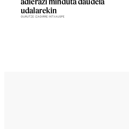
adierazi minduta daudela
udalarekin
GURUTZE IZAGIRRE INTXAUSPE