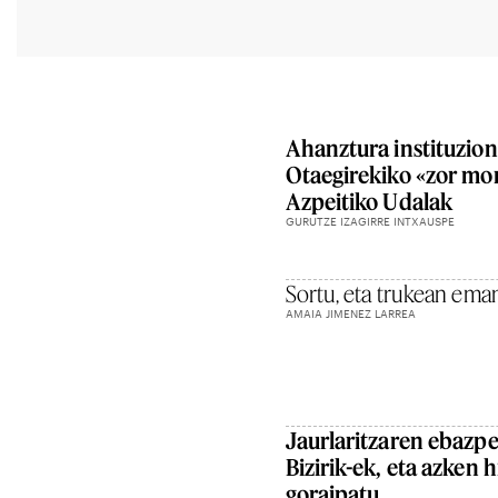
Ahanztura instituzion
Otaegirekiko «zor mor
Azpeitiko Udalak
GURUTZE IZAGIRRE INTXAUSPE
Sortu, eta trukean ema
AMAIA JIMENEZ LARREA
Jaurlaritzaren ebazpe
Bizirik-ek, eta azken 
goraipatu