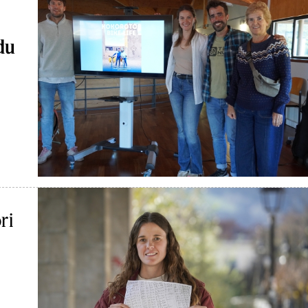
du
ri