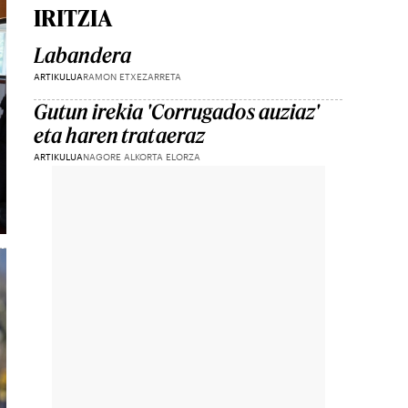
IRITZIA
Labandera
ARTIKULUA
RAMON ETXEZARRETA
Gutun irekia 'Corrugados auziaz'
eta haren trataeraz
ARTIKULUA
NAGORE ALKORTA ELORZA