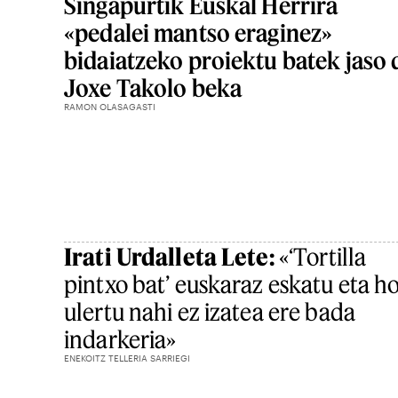
Singapurtik Euskal Herrira
«pedalei mantso eraginez»
bidaiatzeko proiektu batek jaso 
Joxe Takolo beka
RAMON OLASAGASTI
Irati Urdalleta Lete:
«‘Tortilla
pintxo bat’ euskaraz eskatu eta ho
ulertu nahi ez izatea ere bada
indarkeria»
ENEKOITZ TELLERIA SARRIEGI