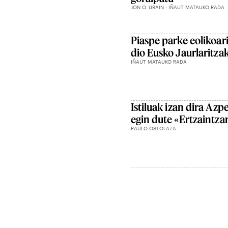
JON O. URAIN - IÑAUT MATAUKO RADA
Piaspe parke eolikoa
dio Eusko Jaurlaritza
IÑAUT MATAUKO RADA
Istiluak izan dira Azpe
egin dute «Ertzaintza
PAULO OSTOLAZA