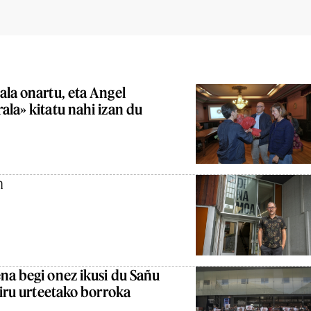
ala onartu, eta Angel
ala» kitatu nahi izan du
n
na begi onez ikusi du Sañu
hiru urteetako borroka