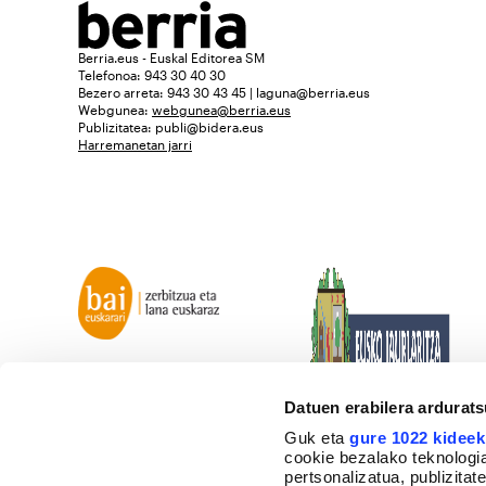
Berria.eus - Euskal Editorea SM
Telefonoa: 943 30 40 30
Bezero arreta: 943 30 43 45 | laguna@berria.eus
Webgunea:
webgunea@berria.eus
Publizitatea:
publi@bidera.eus
Harremanetan jarri
Datuen erabilera ardurat
Guk eta
gure 1022 kideek
cookie bezalako teknologia
pertsonalizatua, publizita