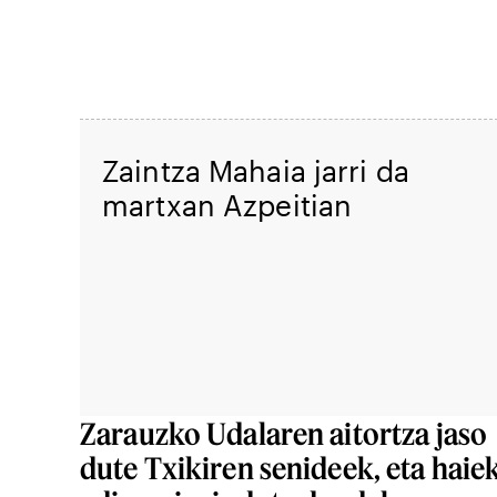
Zaintza Mahaia jarri da
martxan Azpeitian
Zarauzko Udalaren aitortza jaso
dute Txikiren senideek, eta haie