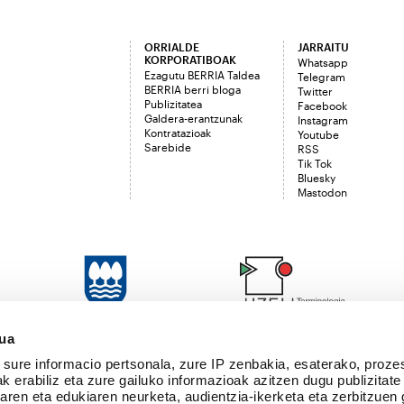
ORRIALDE
JARRAITU
KORPORATIBOAK
Whatsapp
Ezagutu BERRIA Taldea
Telegram
BERRIA berri bloga
Twitter
Publizitatea
Facebook
Galdera-erantzunak
Instagram
Kontratazioak
Youtube
Sarebide
RSS
Tik Tok
Bluesky
Mastodon
sua
sure informacio pertsonala, zure IP zenbakia, esaterako, proze
k erabiliz eta zure gailuko informazioak azitzen dugu publizitate
tearen eta edukiaren neurketa, audientzia-ikerketa eta zerbitzuen