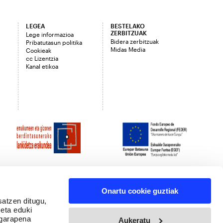
LEGEA
BESTELAKO
ZERBITZUAK
Lege informazioa
Bidera zerbitzuak
Pribatutasun politika
Midas Media
Cookieak
cc Lizentzia
Kanal etikoa
Onartu cookie guztiak
satzen ditugu,
 eta eduki
 garapena
Aukeratu