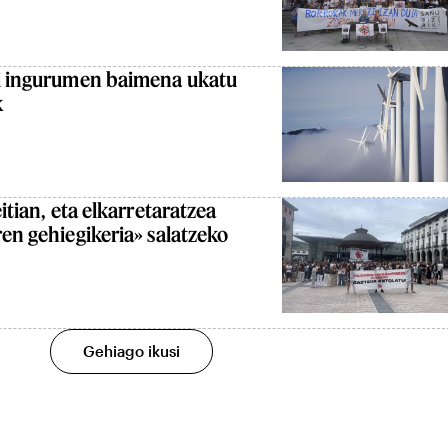
ri ingurumen baimena ukatu
k
itian, eta elkarretaratzea
ren gehiegikeria» salatzeko
Gehiago ikusi