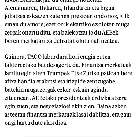
Alemaniaren, Italiaren, Irlandaren eta bigun
jokatzea eskatzen zutenen presioen ondorioz, EBk
eman du amore; ezer onik ekarriko ez dioten muga
zergak onartu ditu, eta balekotzat jo du AEBek
beren merkataritza defizita txikitu nahi izatea.
Gainera, TACO laburdura hori eragin zuten
faktoreetako bat desagertu da. Finantza merkatuak
larritu egin ziren Trumpek Etxe Zuriko patioan bere
afixa handia erakutsi eta irizpide zentzugabe
batekin muga zergak ezker-eskuin agindu
zituenean. AEBetako presidenteak erdizka atzera
egin zuen, eta negoziazioei ekin zien. Baina azken
asteetan finantza merkatuak lasai dabiltza, eta gaur
ongi hartu dute akordioa.