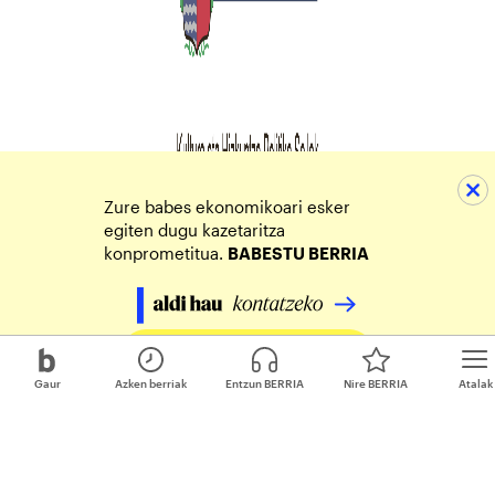
Zure babes ekonomikoari esker
egiten dugu kazetaritza
konprometitua.
BABESTU BERRIA
Egin zure ekarpena
Gaur
Azken berriak
Entzun BERRIA
Nire BERRIA
Atalak