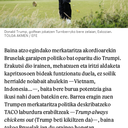
Donald Trump, golfean jokatzen Turnberryko bere zelaian, Eskozian.
TOLGA AKMEN / EFE
Baina atzo egindako merkataritza akordioarekin
Bruselak garaipen politiko bat oparitu dio Trumpi.
Erakutsi dio irainen, mehatxuen eta iritzi aldaketa
kapritxosoen bideak funtzionatu duela, ez soilik
herrialde nolabait ahulekin —Vietnam,
Indonesia...—, baita bere burua potentzia gisa
ikusi nahi duen batekin ere. Barrea eragin zuen
Trumpen merkataritza politika deskribatzeko
TACO laburdura erabiltzeak —
Trump always
chickens out
(Trump beti kikiltzen da)—, baina
takoa
Bruselak jan du oraingo honetan.