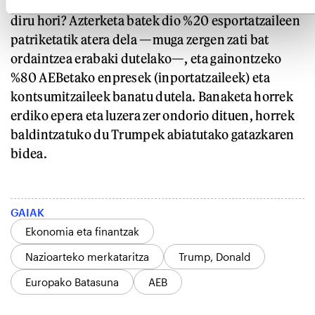
dira (85 milioi euro), iaz halako bi. Nondik atera da
diru hori? Azterketa batek dio %20 esportatzaileen
patriketatik atera dela —muga zergen zati bat
ordaintzea erabaki dutelako—, eta gainontzeko
%80 AEBetako enpresek (inportatzaileek) eta
kontsumitzaileek banatu dutela. Banaketa horrek
erdiko epera eta luzera zer ondorio dituen, horrek
baldintzatuko du Trumpek abiatutako gatazkaren
bidea.
GAIAK
Ekonomia eta finantzak
Nazioarteko merkataritza
Trump, Donald
Europako Batasuna
AEB