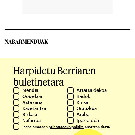
NABARMENDUAK
Harpidetu Berriaren
buletinetara
Mendia
Arratsaldekoa
Goizekoa
Badok
Astekaria
Kinka
Kazetaritza
Gipuzkoa
Bizkaia
Araba
Nafarroa
Iparraldea
Izena ematean
pribatutasun politika
onartzen duzu.