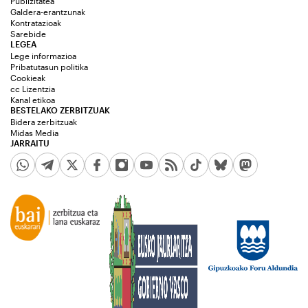
Publizitatea
Galdera-erantzunak
Kontratazioak
Sarebide
LEGEA
Lege informazioa
Pribatutasun politika
Cookieak
cc Lizentzia
Kanal etikoa
BESTELAKO ZERBITZUAK
Bidera zerbitzuak
Midas Media
JARRAITU