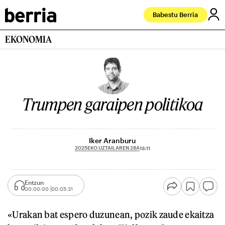
Babestu Berria
EKONOMIA
Trumpen garaipen politikoa
Iker Aranburu
2025EKO UZTAILAREN 28A
13:11
Entzun
00:00:00
00:05:31
«Urakan bat espero duzunean, pozik zaude ekaitza