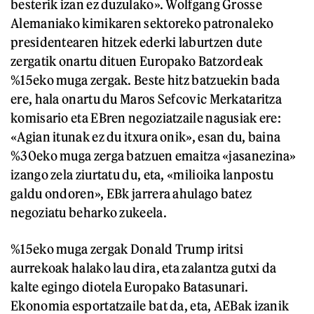
besterik izan ez duzulako». Wolfgang Grosse
Alemaniako kimikaren sektoreko patronaleko
presidentearen hitzek ederki laburtzen dute
zergatik onartu dituen Europako Batzordeak
%15eko muga zergak. Beste hitz batzuekin bada
ere, hala onartu du Maros Sefcovic Merkataritza
komisario eta EBren negoziatzaile nagusiak ere:
«Agian itunak ez du itxura onik», esan du, baina
%30eko muga zerga batzuen emaitza «jasanezina»
izango zela ziurtatu du, eta, «milioika lanpostu
galdu ondoren», EBk jarrera ahulago batez
negoziatu beharko zukeela.
%15eko muga zergak Donald Trump iritsi
aurrekoak halako lau dira, eta zalantza gutxi da
kalte egingo diotela Europako Batasunari.
Ekonomia esportatzaile bat da, eta, AEBak izanik