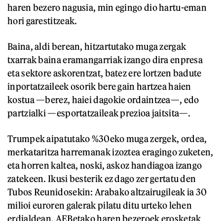
haren bezero nagusia, min egingo dio hartu-eman
hori garestitzeak.
Baina, aldi berean, hitzartutako muga zergak
txarrak baina eramangarriak izango dira enpresa
eta sektore askorentzat, batez ere lortzen badute
inportatzaileek osorik bere gain hartzea haien
kostua —berez, haiei dagokie ordaintzea—, edo
partzialki —esportatzaileak prezioa jaitsita—.
Trumpek aipatutako %30eko muga zergek, ordea,
merkataritza harremanak izoztea eragingo zuketen,
eta horren kaltea, noski, askoz handiagoa izango
zatekeen. Ikusi besterik ez dago zer gertatu den
Tubos Reunidosekin: Arabako altzairugileak ia 30
milioi euroren galerak pilatu ditu urteko lehen
erdialdean, AEBetako haren bezeroek erosketak