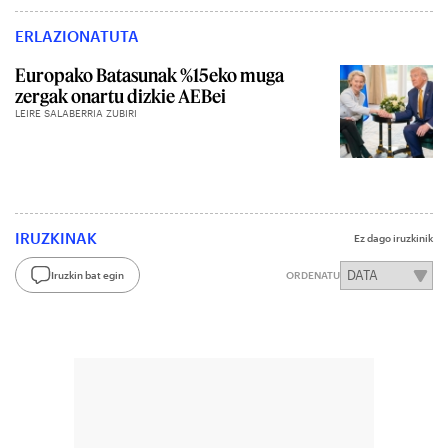
ERLAZIONATUTA
Europako Batasunak %15eko muga
zergak onartu dizkie AEBei
LEIRE SALABERRIA ZUBIRI
IRUZKINAK
Ez dago iruzkinik
Iruzkin bat egin
ORDENATU