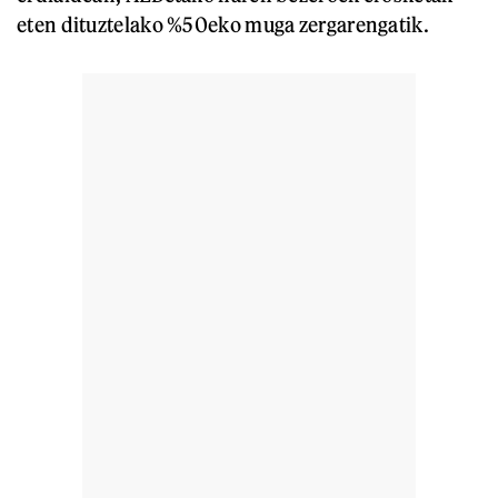
eten dituztelako %50eko muga zergarengatik.