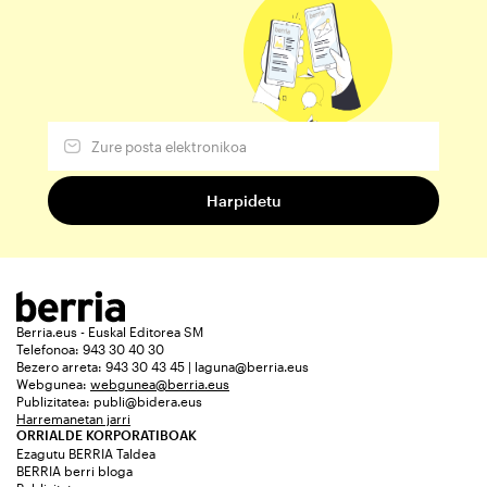
Berria.eus - Euskal Editorea SM
Telefonoa: 943 30 40 30
Bezero arreta: 943 30 43 45 | laguna@berria.eus
Webgunea:
webgunea@berria.eus
Publizitatea:
publi@bidera.eus
Harremanetan jarri
ORRIALDE KORPORATIBOAK
Ezagutu BERRIA Taldea
BERRIA berri bloga