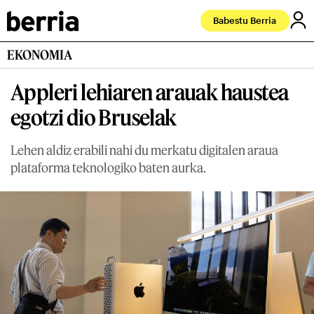
Babestu Berria
EKONOMIA
Appleri lehiaren arauak haustea
egotzi dio Bruselak
Lehen aldiz erabili nahi du merkatu digitalen araua
plataforma teknologiko baten aurka.