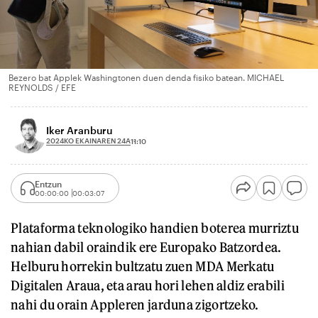
Bezero bat Applek Washingtonen duen denda fisiko batean. MICHAEL
REYNOLDS / EFE
Iker Aranburu
2024KO EKAINAREN 24A
11:10
Entzun
00:00:00
00:03:07
Plataforma teknologiko handien boterea murriztu
nahian dabil oraindik ere Europako Batzordea.
Helburu horrekin bultzatu zuen MDA Merkatu
Digitalen Araua, eta arau hori lehen aldiz erabili
nahi du orain Appleren jarduna zigortzeko.