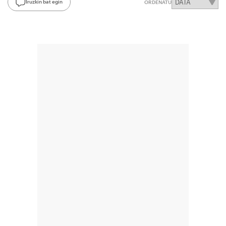
Iruzkin bat egin
ORDENATU