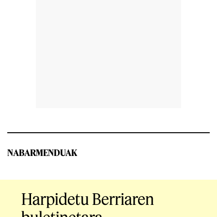
NABARMENDUAK
Harpidetu Berriaren
buletinetara