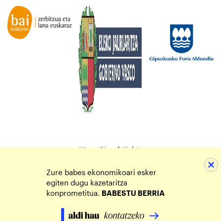
Zure babes ekonomikoari esker
egiten dugu kazetaritza
konprometitua.
BABESTU BERRIA