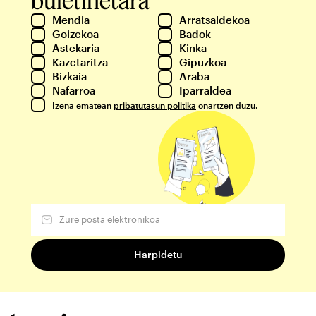
Mendia
Arratsaldekoa
Goizekoa
Badok
Astekaria
Kinka
Kazetaritza
Gipuzkoa
Bizkaia
Araba
Nafarroa
Iparraldea
Izena ematean
pribatutasun politika
onartzen duzu.