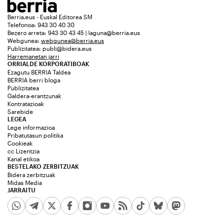
Berria.eus - Euskal Editorea SM
Telefonoa: 943 30 40 30
Bezero arreta: 943 30 43 45 | laguna@berria.eus
Webgunea:
webgunea@berria.eus
Publizitatea:
publi@bidera.eus
Harremanetan jarri
ORRIALDE KORPORATIBOAK
Ezagutu BERRIA Taldea
BERRIA berri bloga
Publizitatea
Galdera-erantzunak
Kontratazioak
Sarebide
LEGEA
Lege informazioa
Pribatutasun politika
Cookieak
cc Lizentzia
Kanal etikoa
BESTELAKO ZERBITZUAK
Bidera zerbitzuak
Midas Media
JARRAITU