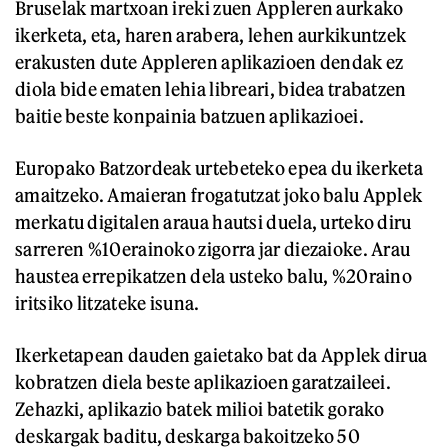
Bruselak martxoan ireki zuen Appleren aurkako
ikerketa, eta, haren arabera, lehen aurkikuntzek
erakusten dute Appleren aplikazioen dendak ez
diola bide ematen lehia libreari, bidea trabatzen
baitie beste konpainia batzuen aplikazioei.
Europako Batzordeak urtebeteko epea du ikerketa
amaitzeko. Amaieran frogatutzat joko balu Applek
merkatu digitalen araua hautsi duela, urteko diru
sarreren %10erainoko zigorra jar diezaioke. Arau
haustea errepikatzen dela usteko balu, %20raino
iritsiko litzateke isuna.
Ikerketapean dauden gaietako bat da Applek dirua
kobratzen diela beste aplikazioen garatzaileei.
Zehazki, aplikazio batek milioi batetik gorako
deskargak baditu, deskarga bakoitzeko 50