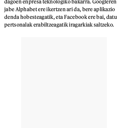
dagoen enpresa teknologiko bakarra. Googleren
jabe Alphabet ere ikertzen ari da, bere aplikazio
denda hobesteagatik, eta Facebook ere bai, datu
pertsonalak erabiltzeagatik iragarkiak saltzeko.