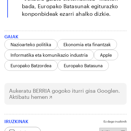
bada, Europako Batasunak egiturazko
konponbideak ezarri ahalko dizkie.
GAIAK
Nazioarteko politika
Ekonomia eta finantzak
Informatika eta komunikazio industria
Apple
Europako Batzordea
Europako Batasuna
Aukeratu
BERRIA
gogoko iturri gisa Googlen.
Aktibatu hemen
IRUZKINAK
Ez dago iruzkinik