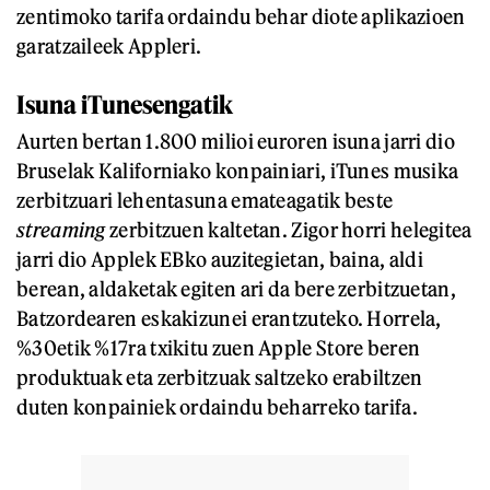
zentimoko tarifa ordaindu behar diote aplikazioen
garatzaileek Appleri.
Isuna iTunesengatik
Aurten bertan 1.800 milioi euroren isuna jarri dio
Bruselak Kaliforniako konpainiari, iTunes musika
zerbitzuari lehentasuna emateagatik beste
streaming
zerbitzuen kaltetan. Zigor horri helegitea
jarri dio Applek EBko auzitegietan, baina, aldi
berean, aldaketak egiten ari da bere zerbitzuetan,
Batzordearen eskakizunei erantzuteko. Horrela,
%30etik %17ra txikitu zuen Apple Store beren
produktuak eta zerbitzuak saltzeko erabiltzen
duten konpainiek ordaindu beharreko tarifa.