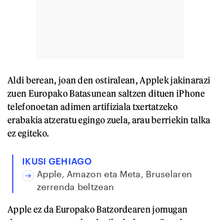
Aldi berean, joan den ostiralean, Applek jakinarazi
zuen Europako Batasunean saltzen dituen iPhone
telefonoetan adimen artifiziala txertatzeko
erabakia atzeratu egingo zuela, arau berriekin talka
ez egiteko.
IKUSI GEHIAGO
Apple, Amazon eta Meta, Bruselaren
zerrenda beltzean
Apple ez da Europako Batzordearen jomugan