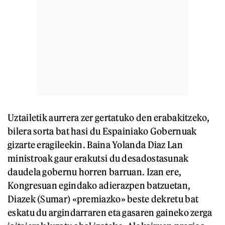
Uztailetik aurrera zer gertatuko den erabakitzeko,
bilera sorta bat hasi du Espainiako Gobernuak
gizarte eragileekin. Baina Yolanda Diaz Lan
ministroak gaur erakutsi du desadostasunak
daudela gobernu horren barruan. Izan ere,
Kongresuan egindako adierazpen batzuetan,
Diazek (Sumar) «premiazko» beste dekretu bat
eskatu du argindarraren eta gasaren gaineko zerga