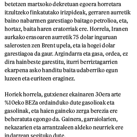
betetzen martxoko dekretuan egoera horretara
itzultzeko finkatutako irizpideak, gerraren aurretik
baino nabarmen garestiago baitago petrolioa, eta,
hortaz, baita haren eratorriak ere. Horrela, Iranen
aurkako erasoaren aurretik 75 dolar inguruan
salerosten zen Brent upela, eta ia hogei dolar
garestiagoa da gaur. Argindarra eta gasa, ordea, ez
dira hainbeste garestitu, iturri berriztagarrien
ekarpena asko handitu baita udaberriko egun
luzeen eta euriteen eraginez.
Horiek horrela, gutxienez ekainaren 30era arte
%10eko BEZa ordainduko dute gasolioak eta
gasolinak, eta haien gaineko zerga berezia ere
beheratuta egongo da. Gainera, garraiolarien,
nekazarien eta arrantzaleen aldeko neurriek ere
indarrean segituko dute.