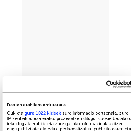
Datuen erabilera arduratsua
Guk eta
gure 1022 kideek
sure informacio pertsonala, zure
IP zenbakia, esaterako, prozesatzen ditugu, cookie bezalak
teknologiak erabiliz eta zure gailuko informazioak azitzen
dugu publizitate eta eduki pertsonalizatua, publizitatearen eta