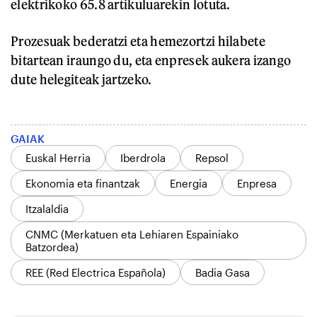
elektrikoko 65.8 artikuluarekin lotuta.
Prozesuak bederatzi eta hemezortzi hilabete
bitartean iraungo du, eta enpresek aukera izango
dute helegiteak jartzeko.
GAIAK
Euskal Herria
Iberdrola
Repsol
Ekonomia eta finantzak
Energia
Enpresa
Itzalaldia
CNMC (Merkatuen eta Lehiaren Espainiako
Batzordea)
REE (Red Electrica Española)
Badia Gasa