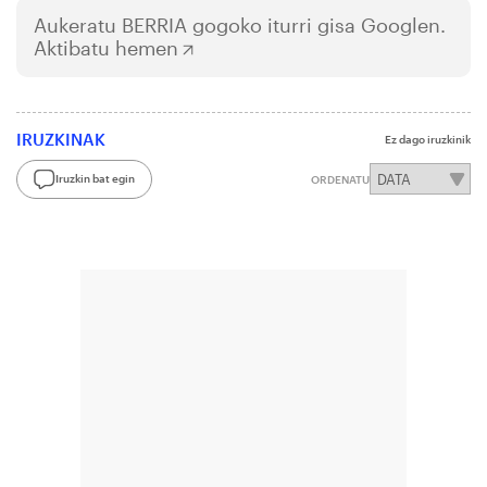
Aukeratu
BERRIA
gogoko iturri gisa Googlen.
Aktibatu hemen
IRUZKINAK
Ez dago iruzkinik
Iruzkin bat egin
ORDENATU