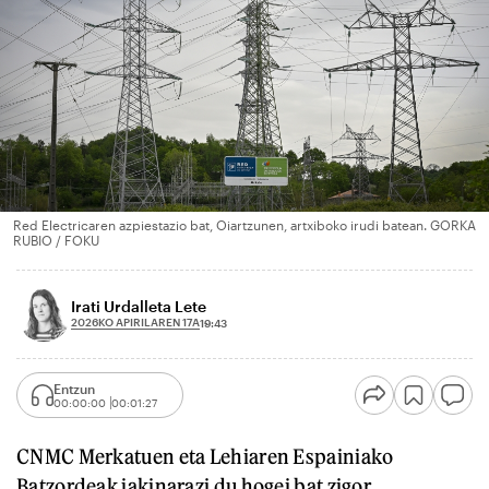
Red Electricaren azpiestazio bat, Oiartzunen, artxiboko irudi batean. GORKA
RUBIO / FOKU
Irati Urdalleta Lete
2026KO APIRILAREN 17A
19:43
Entzun
00:00:00
00:01:27
CNMC Merkatuen eta Lehiaren Espainiako
Batzordeak jakinarazi du hogei bat zigor