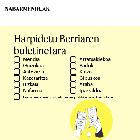
NABARMENDUAK
Harpidetu Berriaren
buletinetara
Mendia
Arratsaldekoa
Goizekoa
Badok
Astekaria
Kinka
Kazetaritza
Gipuzkoa
Bizkaia
Araba
Nafarroa
Iparraldea
Izena ematean
pribatutasun politika
onartzen duzu.