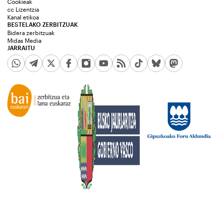
Cookieak
cc Lizentzia
Kanal etikoa
BESTELAKO ZERBITZUAK
Bidera zerbitzuak
Midas Media
JARRAITU