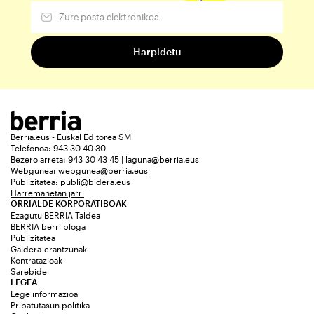
Berria.eus - Euskal Editorea SM
Telefonoa: 943 30 40 30
Bezero arreta: 943 30 43 45 | laguna@berria.eus
Webgunea:
webgunea@berria.eus
Publizitatea:
publi@bidera.eus
Harremanetan jarri
ORRIALDE KORPORATIBOAK
Ezagutu BERRIA Taldea
BERRIA berri bloga
Publizitatea
Galdera-erantzunak
Kontratazioak
Sarebide
LEGEA
Lege informazioa
Pribatutasun politika