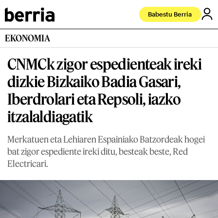
Babestu Berria
EKONOMIA
CNMCk zigor espedienteak ireki
dizkie Bizkaiko Badia Gasari,
Iberdrolari eta Repsoli, iazko
itzalaldiagatik
Merkatuen eta Lehiaren Espainiako Batzordeak hogei
bat zigor espediente ireki ditu, besteak beste, Red
Electricari.