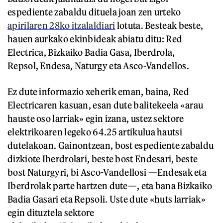
espediente zabaldu dituela joan zen urteko
apirilaren 28ko itzalaldiari
lotuta. Besteak beste,
hauen aurkako ekinbideak abiatu ditu: Red
Electrica, Bizkaiko Badia Gasa, Iberdrola,
Repsol, Endesa, Naturgy eta Asco-Vandellos.
Ez dute informazio xeherik eman, baina, Red
Electricaren kasuan, esan dute balitekeela «arau
hauste oso larriak» egin izana, ustez sektore
elektrikoaren legeko 64.25 artikulua hautsi
dutelakoan. Gainontzean, bost espediente zabaldu
dizkiote Iberdrolari, beste bost Endesari, beste
bost Naturgyri, bi Asco-Vandellosi —Endesak eta
Iberdrolak parte hartzen dute—, eta bana Bizkaiko
Badia Gasari eta Repsoli. Uste dute «huts larriak»
egin dituztela sektore