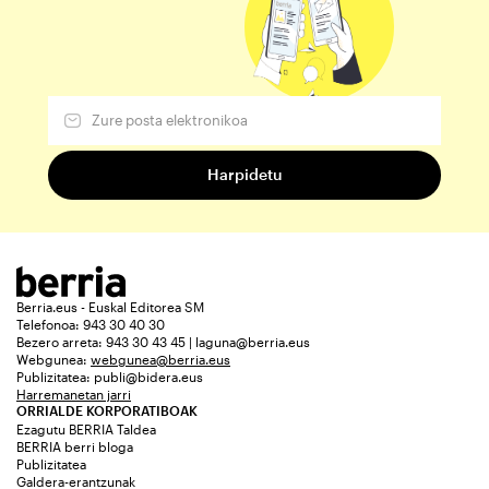
Berria.eus - Euskal Editorea SM
Telefonoa: 943 30 40 30
Bezero arreta: 943 30 43 45 | laguna@berria.eus
Webgunea:
webgunea@berria.eus
Publizitatea:
publi@bidera.eus
Harremanetan jarri
ORRIALDE KORPORATIBOAK
Ezagutu BERRIA Taldea
BERRIA berri bloga
Publizitatea
Galdera-erantzunak