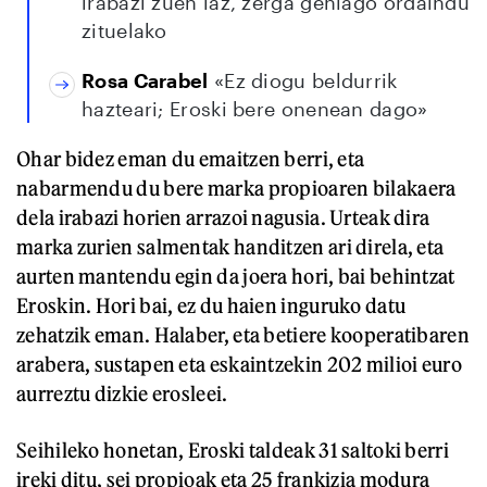
irabazi zuen iaz, zerga gehiago ordaindu
zituelako
Rosa Carabel
«Ez diogu beldurrik
hazteari; Eroski bere onenean dago»
Ohar bidez eman du emaitzen berri, eta
nabarmendu du bere marka propioaren bilakaera
dela irabazi horien arrazoi nagusia. Urteak dira
marka zurien salmentak handitzen ari direla, eta
aurten mantendu egin da joera hori, bai behintzat
Eroskin. Hori bai, ez du haien inguruko datu
zehatzik eman. Halaber, eta betiere kooperatibaren
arabera, sustapen eta eskaintzekin 202 milioi euro
aurreztu dizkie erosleei.
Seihileko honetan, Eroski taldeak 31 saltoki berri
ireki ditu, sei propioak eta 25 frankizia modura