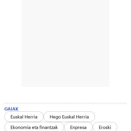
GAIAK
Euskal Herria
Hego Euskal Herria
Ekonomia eta finantzak
Enpresa
Eroski