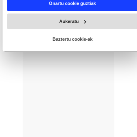
Onartu cookie guztiak
and set your preferences in the
details section
.
Webgune honek cookie propioak eta hirugarrenen cookie-
Aukeratu
fitxategiak erabiltzen ditu. Zure esperientzia eta zerbitzuak
hobetzeko asmoz, cookie teknologiaz baliatzen gara. Ohar
hau onartuz gero, teknologia hori erabiltzeko baimen
esplizitua ematen diguzu.
Gehiago irakurri
Baztertu cookie-ak