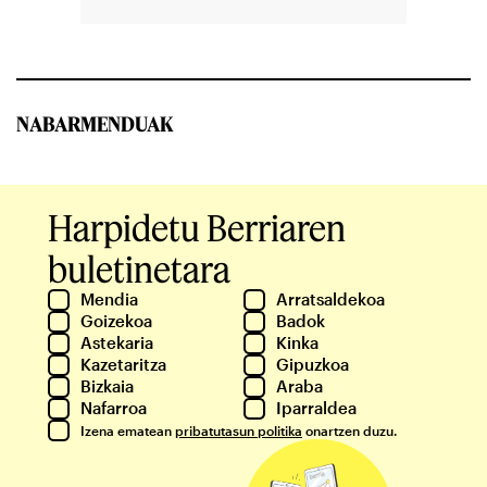
NABARMENDUAK
Harpidetu Berriaren
buletinetara
Mendia
Arratsaldekoa
Goizekoa
Badok
Astekaria
Kinka
Kazetaritza
Gipuzkoa
Bizkaia
Araba
Nafarroa
Iparraldea
Izena ematean
pribatutasun politika
onartzen duzu.