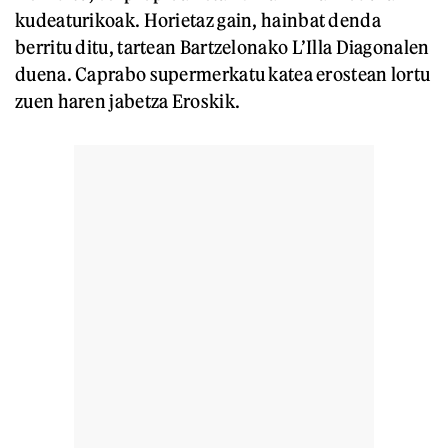
kudeaturikoak. Horietaz gain, hainbat denda
berritu ditu, tartean Bartzelonako L’Illa Diagonalen
duena. Caprabo supermerkatu katea erostean lortu
zuen haren jabetza Eroskik.