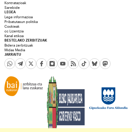
Kontratazioak
Sarebide
LEGEA
Lege informazioa
Pribatutasun politika
Cookieak
cc Lizentzia
Kanal etikoa
BESTELAKO ZERBITZUAK
Bidera zerbitzuak
Midas Media
JARRAITU