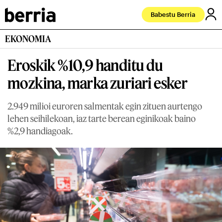
Babestu Berria
EKONOMIA
Eroskik %10,9 handitu du
mozkina, marka zuriari esker
2.949 milioi euroren salmentak egin zituen aurtengo
lehen seihilekoan, iaz tarte berean eginikoak baino
%2,9 handiagoak.