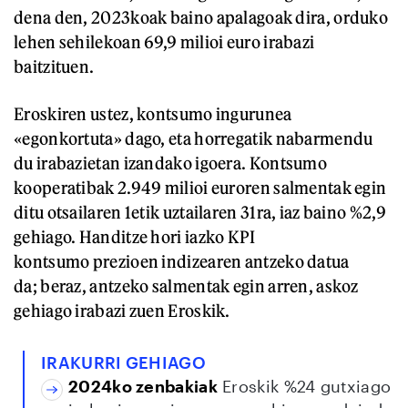
dena den, 2023koak baino apalagoak dira, orduko
lehen sehilekoan 69,9 milioi euro irabazi
baitzituen.
Eroskiren ustez, kontsumo ingurunea
«egonkortuta» dago, eta horregatik nabarmendu
du irabazietan izandako igoera. Kontsumo
kooperatibak 2.949 milioi euroren salmentak egin
ditu otsailaren 1etik uztailaren 31ra, iaz baino %2,9
gehiago. Handitze hori iazko KPI
kontsumo prezioen indizearen antzeko datua
da; beraz, antzeko salmentak egin arren, askoz
gehiago irabazi zuen Eroskik.
IRAKURRI GEHIAGO
2024ko zenbakiak
Eroskik %24 gutxiago