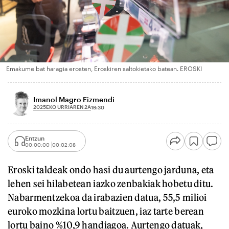
Emakume bat haragia erosten, Eroskiren saltokietako batean. EROSKI
Imanol Magro Eizmendi
2025EKO URRIAREN 2A
13:30
Entzun
00:00:00
00:02:08
Eroski taldeak ondo hasi du aurtengo jarduna, eta
lehen sei hilabetean iazko zenbakiak hobetu ditu.
Nabarmentzekoa da irabazien datua, 55,5 milioi
euroko mozkina lortu baitzuen, iaz tarte berean
lortu baino %10,9 handiagoa. Aurtengo datuak,