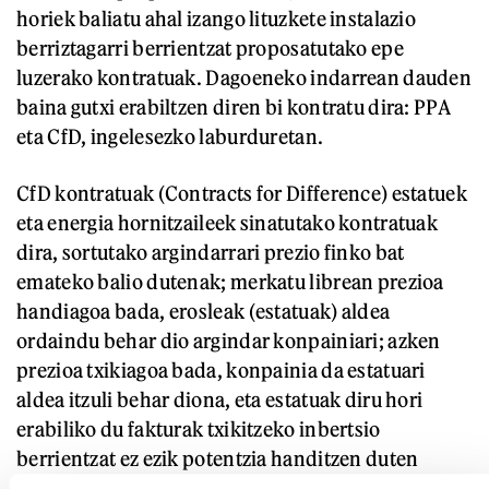
horiek baliatu ahal izango lituzkete instalazio
berriztagarri berrientzat proposatutako epe
luzerako kontratuak. Dagoeneko indarrean dauden
baina gutxi erabiltzen diren bi kontratu dira: PPA
eta CfD, ingelesezko laburduretan.
CfD kontratuak (Contracts for Difference) estatuek
eta energia hornitzaileek sinatutako kontratuak
dira, sortutako argindarrari prezio finko bat
emateko balio dutenak; merkatu librean prezioa
handiagoa bada, erosleak (estatuak) aldea
ordaindu behar dio argindar konpainiari; azken
prezioa txikiagoa bada, konpainia da estatuari
aldea itzuli behar diona, eta estatuak diru hori
erabiliko du fakturak txikitzeko inbertsio
berrientzat ez ezik potentzia handitzen duten
zentralentzat ere balioko lukete CfD horiek.