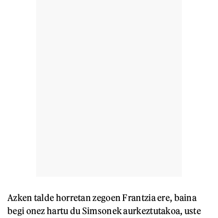
Azken talde horretan zegoen Frantzia ere, baina
begi onez hartu du Simsonek aurkeztutakoa, uste