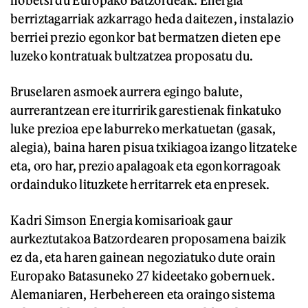
hobetsi du Europako Batzordeak. Energia
berriztagarriak azkarrago heda daitezen, instalazio
berriei prezio egonkor bat bermatzen dieten epe
luzeko kontratuak bultzatzea proposatu du.
Bruselaren asmoek aurrera egingo balute,
aurrerantzean ere iturririk garestienak finkatuko
luke prezioa epe laburreko merkatuetan (gasak,
alegia), baina haren pisua txikiagoa izango litzateke
eta, oro har, prezio apalagoak eta egonkorragoak
ordainduko lituzkete herritarrek eta enpresek.
Kadri Simson Energia komisarioak gaur
aurkeztutakoa Batzordearen proposamena baizik
ez da, eta haren gainean negoziatuko dute orain
Europako Batasuneko 27 kideetako gobernuek.
Alemaniaren, Herbehereen eta oraingo sistema