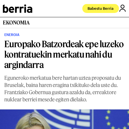
Babestu Berria
EKONOMIA
ENERGIA
Europako Batzordeak epe luzeko
kontratuekin merkatu nahi du
argindarra
Eguneroko merkatua bere hartan uztea proposatu du
Bruselak, baina haren eragina txikituko dela uste du.
Frantziako Gobernua gustura azaldu da, erreaktore
nuklear berriei mesede egiten dielako.