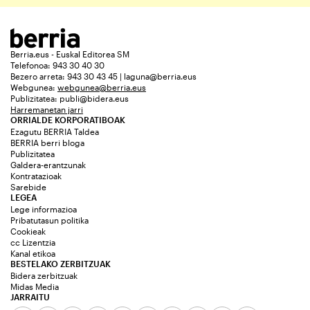
Berria.eus - Euskal Editorea SM
Telefonoa: 943 30 40 30
Bezero arreta: 943 30 43 45 | laguna@berria.eus
Webgunea:
webgunea@berria.eus
Publizitatea:
publi@bidera.eus
Harremanetan jarri
ORRIALDE KORPORATIBOAK
Ezagutu BERRIA Taldea
BERRIA berri bloga
Publizitatea
Galdera-erantzunak
Kontratazioak
Sarebide
LEGEA
Lege informazioa
Pribatutasun politika
Cookieak
cc Lizentzia
Kanal etikoa
BESTELAKO ZERBITZUAK
Bidera zerbitzuak
Midas Media
JARRAITU