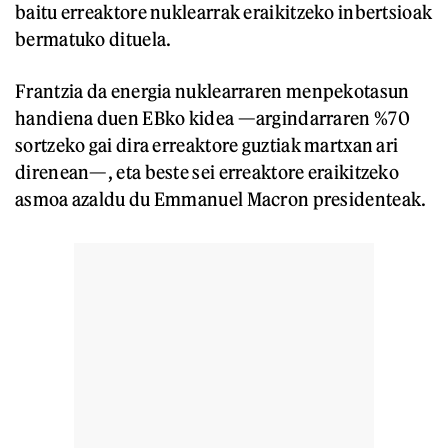
baitu erreaktore nuklearrak eraikitzeko inbertsioak
bermatuko dituela.
Frantzia da energia nuklearraren menpekotasun
handiena duen EBko kidea —argindarraren %70
sortzeko gai dira erreaktore guztiak martxan ari
direnean—, eta beste sei erreaktore eraikitzeko
asmoa azaldu du Emmanuel Macron presidenteak.