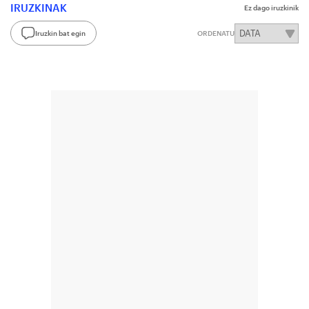
IRUZKINAK
Ez dago iruzkinik
Iruzkin bat egin
ORDENATU