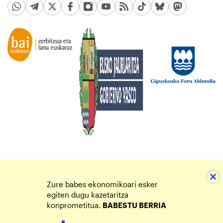
Zure babes ekonomikoari esker
egiten dugu kazetaritza
konprometitua.
BABESTU BERRIA