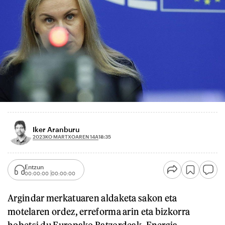
Iker Aranburu
2023KO MARTXOAREN 14A
18:35
Entzun
00:00:00
00:00:00
Argindar merkatuaren aldaketa sakon eta
motelaren ordez, erreforma arin eta bizkorra