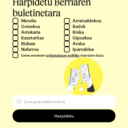
Harpidetu Berriaren
buletinetara
Mendia
Arratsaldekoa
Goizekoa
Badok
Astekaria
Kinka
Kazetaritza
Gipuzkoa
Bizkaia
Araba
Nafarroa
Iparraldea
Izena ematean
pribatutasun politika
onartzen duzu.