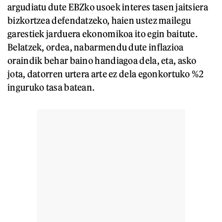
argudiatu dute EBZko usoek interes tasen jaitsiera
bizkortzea defendatzeko, haien ustez mailegu
garestiek jarduera ekonomikoa ito egin baitute.
Belatzek, ordea, nabarmendu dute inflazioa
oraindik behar baino handiagoa dela, eta, asko
jota, datorren urtera arte ez dela egonkortuko %2
inguruko tasa batean.