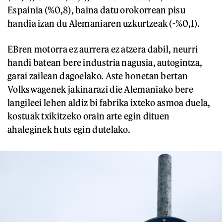
Espainia (%0,8), baina datu orokorrean pisu
handia izan du Alemaniaren uzkurtzeak (-%0,1).
EBren motorra ez aurrera ez atzera dabil, neurri
handi batean bere industria nagusia, autogintza,
garai zailean dagoelako. Aste honetan bertan
Volkswagenek jakinarazi die Alemaniako bere
langileei lehen aldiz bi fabrika ixteko asmoa duela,
kostuak txikitzeko orain arte egin dituen
ahaleginek huts egin dutelako.