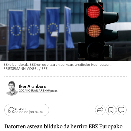
EBko banderak, EBZren egoitzaren aurrean, artxiboko irudi batean.
FRIEDEMANN VOGEL / EFE
Iker Aranburu
2024KO IRAILAREN 6A
16:15
Entzun
00:00:00
00:04:46
Datorren astean bilduko da berriro EBZ Europako