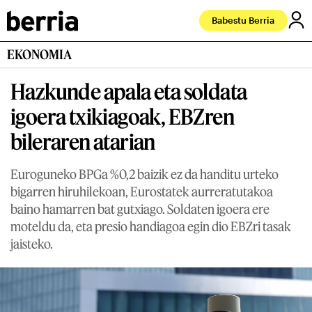
Babestu Berria
EKONOMIA
Hazkunde apala eta soldata
igoera txikiagoak, EBZren
bileraren atarian
Euroguneko BPGa %0,2 baizik ez da handitu urteko
bigarren hiruhilekoan, Eurostatek aurreratutakoa
baino hamarren bat gutxiago. Soldaten igoera ere
moteldu da, eta presio handiagoa egin dio EBZri tasak
jaisteko.