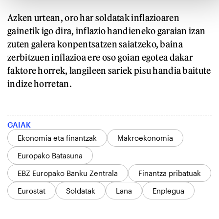
Azken urtean, oro har soldatak inflazioaren
gainetik igo dira, inflazio handieneko garaian izan
zuten galera konpentsatzen saiatzeko, baina
zerbitzuen inflazioa ere oso goian egotea dakar
faktore horrek, langileen sariek pisu handia baitute
indize horretan.
GAIAK
Ekonomia eta finantzak
Makroekonomia
Europako Batasuna
EBZ Europako Banku Zentrala
Finantza pribatuak
Eurostat
Soldatak
Lana
Enplegua