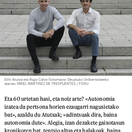
Ekhi Atutxa eta Iñigo Calvo-Sotomayor Deustuko Unibertsitateko
atarian. MIKEL MARTINEZ DE TRESPUENTES / FOKU
Eta 60 urtetan hasi, eta noiz arte? «Autonomia
izatea da pertsona horien ezaugarri nagusietako
bat», azaldu du Atutxak; «adintsuak dira, baina
autonomia dute». Alegia, izan dezakete gaixotasun
kronikoren bat, tentsio altua eta halakoak, baina