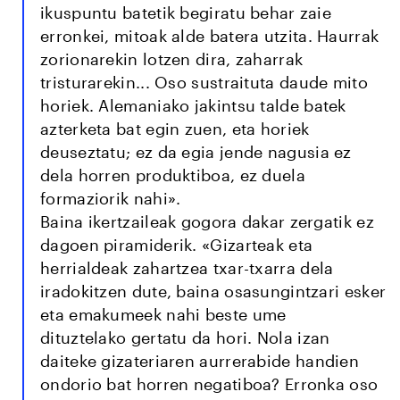
ikuspuntu batetik begiratu behar zaie
erronkei, mitoak alde batera utzita. Haurrak
zorionarekin lotzen dira, zaharrak
tristurarekin... Oso sustraituta daude mito
horiek. Alemaniako jakintsu talde batek
azterketa bat egin zuen, eta horiek
deuseztatu; ez da egia jende nagusia ez
dela horren produktiboa, ez duela
formaziorik nahi».
Baina ikertzaileak gogora dakar zergatik ez
dagoen piramiderik. «Gizarteak eta
herrialdeak zahartzea txar-txarra dela
iradokitzen dute, baina osasungintzari esker
eta emakumeek nahi beste ume
dituztelako gertatu da hori. Nola izan
daiteke gizateriaren aurrerabide handien
ondorio bat horren negatiboa? Erronka oso