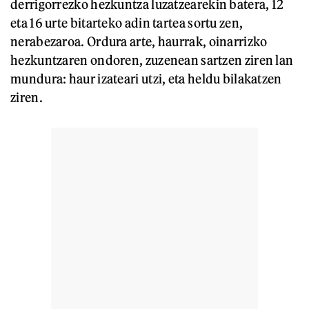
derrigorrezko hezkuntza luzatzearekin batera, 12
eta 16 urte bitarteko adin tartea sortu zen,
nerabezaroa. Ordura arte, haurrak, oinarrizko
hezkuntzaren ondoren, zuzenean sartzen ziren lan
mundura: haur izateari utzi, eta heldu bilakatzen
ziren.