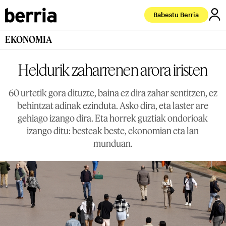
Babestu Berria
EKONOMIA
Heldurik zaharrenen arora iristen
60 urtetik gora dituzte, baina ez dira zahar sentitzen, ez
behintzat adinak ezinduta. Asko dira, eta laster are
gehiago izango dira. Eta horrek guztiak ondorioak
izango ditu: besteak beste, ekonomian eta lan
munduan.