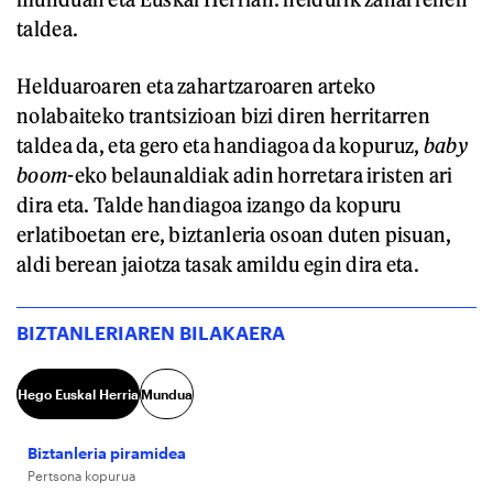
taldea.
Helduaroaren eta zahartzaroaren arteko
nolabaiteko trantsizioan bizi diren herritarren
taldea da, eta gero eta handiagoa da kopuruz,
baby
boom
-eko belaunaldiak adin horretara iristen ari
dira eta. Talde handiagoa izango da kopuru
erlatiboetan ere, biztanleria osoan duten pisuan,
aldi berean jaiotza tasak amildu egin dira eta.