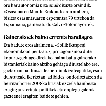
oro har autonomia urte
onak
dituzte oraindik.
«Osasunaren Mundu Erakundearen arabera,
bizitza osasuntsuaren esperantza 79 urtekoa da
Espainian», gaineratu du Calvo-Sotomayorrek.
Gainerakoek baino errenta handiagoa
Eta badute erosahalmena. «Soilik ikuspegi
ekonomikoan pentsatuz, protagonismoa dute
kopuruz gehiago direlako, baina baita gainerako
biztanleriak baino aktibo gehiago dituztelako ere,
gaztaroan baldintza desberdinak izateagatik», esan
du Atutxak. Ikerketan, adibidez, ondorioztatzen da
herritar horiei 2008ko krisiak ez ziela hainbeste
eragin; austeritate politikek eta enplegu galerak
gazteenei eragiten baitiete gehien.