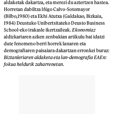
aldaketak dakartza, eta merezi du aztertzen hastea.
Horretan dabiltza Iñigo Calvo-Sotomayor
(Bilbo,1980) eta Ekhi Atutxa (Galdakao, Bizkaia,
1984) Deustuko Unibertsitateko Deusto Business
School-eko irakasle ikertzaileak.
Ekonomiaz
aldizkariaren azken zenbakian artikulu bat idatzi
dute fenomeno berri horrek lanaren eta
demografiaren paisaiara dakartzan erronkei buruz:
Biztanleriaren aldaketa eta lan-demografia EAEn:
fokua heldurik zaharrenetan
.