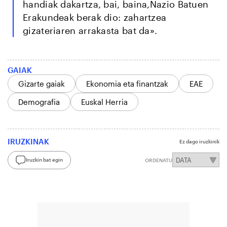
handiak dakartza, bai, baina,Nazio Batuen
Erakundeak berak dio: zahartzea
gizateriaren arrakasta bat da».
GAIAK
Gizarte gaiak
Ekonomia eta finantzak
EAE
Demografia
Euskal Herria
IRUZKINAK
Ez dago iruzkinik
Iruzkin bat egin
ORDENATU