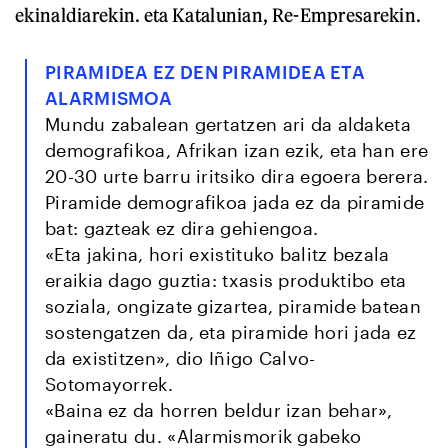
ekinaldiarekin. eta Katalunian, Re-Empresarekin.
PIRAMIDEA EZ DEN PIRAMIDEA ETA
ALARMISMOA
Mundu zabalean gertatzen ari da aldaketa
demografikoa, Afrikan izan ezik, eta han ere
20-30 urte barru iritsiko dira egoera berera.
Piramide demografikoa jada ez da piramide
bat: gazteak ez dira gehiengoa.
«Eta jakina, hori existituko balitz bezala
eraikia dago guztia: txasis produktibo eta
soziala, ongizate gizartea, piramide batean
sostengatzen da, eta piramide hori jada ez
da existitzen», dio Iñigo Calvo-
Sotomayorrek.
«Baina ez da horren beldur izan behar»,
gaineratu du. «Alarmismorik gabeko