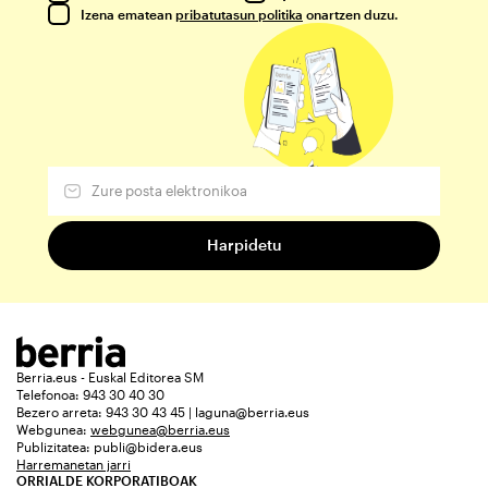
Izena ematean
pribatutasun politika
onartzen duzu.
Berria.eus - Euskal Editorea SM
Telefonoa: 943 30 40 30
Bezero arreta: 943 30 43 45 | laguna@berria.eus
Webgunea:
webgunea@berria.eus
Publizitatea:
publi@bidera.eus
Harremanetan jarri
ORRIALDE KORPORATIBOAK