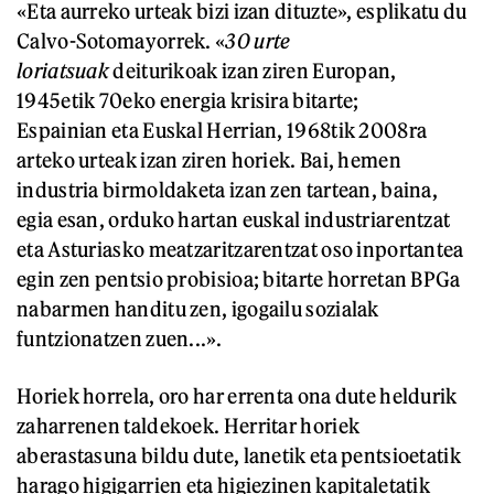
«Eta aurreko urteak bizi izan dituzte», esplikatu du
Calvo-Sotomayorrek. «
30 urte
loriatsuak
deiturikoak izan ziren Europan,
1945etik 70eko energia krisira bitarte;
Espainian eta Euskal Herrian, 1968tik 2008ra
arteko urteak izan ziren horiek. Bai, hemen
industria birmoldaketa izan zen tartean, baina,
egia esan, orduko hartan euskal industriarentzat
eta Asturiasko meatzaritzarentzat oso inportantea
egin zen pentsio probisioa; bitarte horretan BPGa
nabarmen handitu zen, igogailu sozialak
funtzionatzen zuen...».
Horiek horrela, oro har errenta ona dute heldurik
zaharrenen taldekoek. Herritar horiek
aberastasuna bildu dute, lanetik eta pentsioetatik
harago higigarrien eta higiezinen kapitaletatik