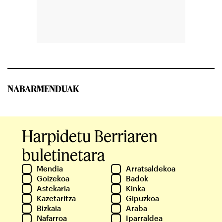
NABARMENDUAK
Harpidetu Berriaren
buletinetara
Mendia
Arratsaldekoa
Goizekoa
Badok
Astekaria
Kinka
Kazetaritza
Gipuzkoa
Bizkaia
Araba
Nafarroa
Iparraldea