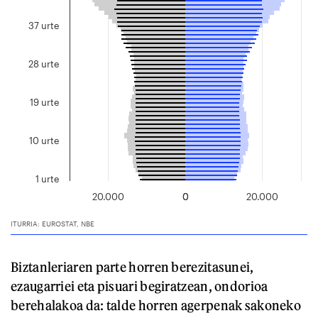
Biztanleriaren parte horren berezitasunei,
ezaugarriei eta pisuari begiratzean, ondorioa
berehalakoa da: talde horren agerpenak sakoneko