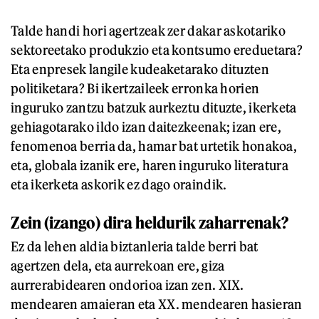
Talde handi hori agertzeak zer dakar askotariko
sektoreetako produkzio eta kontsumo ereduetara?
Eta enpresek langile kudeaketarako dituzten
politiketara? Bi ikertzaileek erronka horien
inguruko zantzu batzuk aurkeztu dituzte, ikerketa
gehiagotarako ildo izan daitezkeenak; izan ere,
fenomenoa berria da, hamar bat urtetik honakoa,
eta, globala izanik ere, haren inguruko literatura
eta ikerketa askorik ez dago oraindik.
Zein (izango) dira heldurik zaharrenak?
Ez da lehen aldia biztanleria talde berri bat
agertzen dela, eta aurrekoan ere, giza
aurrerabidearen ondorioa izan zen. XIX.
mendearen amaieran eta XX. mendearen hasieran