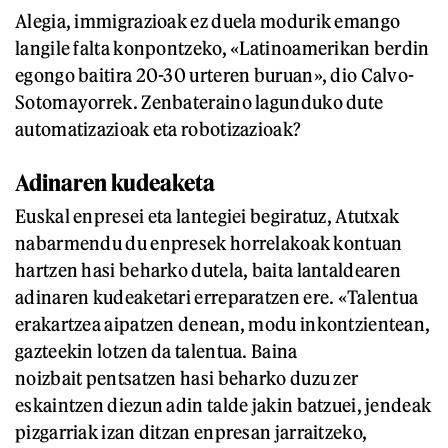
Alegia, immigrazioak ez duela modurik emango
langile falta konpontzeko, «Latinoamerikan berdin
egongo baitira 20-30 urteren buruan», dio Calvo-
Sotomayorrek. Zenbateraino lagunduko dute
automatizazioak eta robotizazioak?
Adinaren kudeaketa
Euskal enpresei eta lantegiei begiratuz, Atutxak
nabarmendu du enpresek horrelakoak kontuan
hartzen hasi beharko dutela, baita lantaldearen
adinaren kudeaketari erreparatzen ere. «Talentua
erakartzea aipatzen denean, modu inkontzientean,
gazteekin lotzen da talentua. Baina
noizbait pentsatzen hasi beharko duzu zer
eskaintzen diezun adin talde jakin batzuei, jendeak
pizgarriak izan ditzan enpresan jarraitzeko,