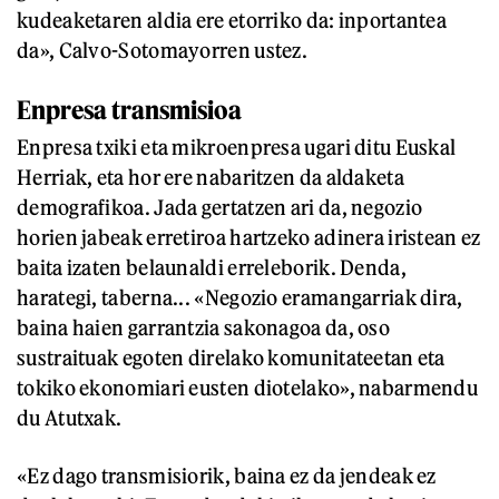
kudeaketaren aldia ere etorriko da: inportantea
da», Calvo-Sotomayorren ustez.
Enpresa transmisioa
Enpresa txiki eta mikroenpresa ugari ditu Euskal
Herriak, eta hor ere nabaritzen da aldaketa
demografikoa. Jada gertatzen ari da, negozio
horien jabeak erretiroa hartzeko adinera iristean ez
baita izaten belaunaldi erreleborik. Denda,
harategi, taberna... «Negozio eramangarriak dira,
baina haien garrantzia sakonagoa da, oso
sustraituak egoten direlako komunitateetan eta
tokiko ekonomiari eusten diotelako», nabarmendu
du Atutxak.
«Ez dago transmisiorik, baina ez da jendeak ez