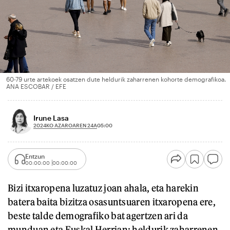
60-79 urte artekoek osatzen dute heldurik zaharrenen kohorte demografikoa.
ANA ESCOBAR / EFE
Irune Lasa
2024KO AZAROAREN 24A
05:00
Entzun
00:00:00
00:00:00
Bizi itxaropena luzatuz joan ahala, eta harekin
batera baita bizitza osasuntsuaren itxaropena ere,
beste talde demografiko bat agertzen ari da
munduan eta Euskal Herrian: heldurik zaharrenen