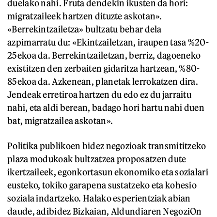
duelako nahi. Fruta dendekin ikusten da hori:
migratzaileek hartzen dituzte askotan».
«Berrekintzailetza» bultzatu behar dela
azpimarratu du: «Ekintzailetzan, iraupen tasa %20-
25ekoa da. Berrekintzailetzan, berriz, dagoeneko
existitzen den zerbaiten gidaritza hartzean, %80-
85ekoa da. Azkenean, planetak lerrokatzen dira.
Jendeak erretiroa hartzen du edo ez du jarraitu
nahi, eta aldi berean, badago hori hartu nahi duen
bat, migratzailea askotan».
Politika publikoen bidez negozioak transmititzeko
plaza modukoak bultzatzea proposatzen dute
ikertzaileek, egonkortasun ekonomiko eta sozialari
eusteko, tokiko garapena sustatzeko eta kohesio
soziala indartzeko. Halako esperientziak abian
daude, adibidez Bizkaian, Aldundiaren NegoziOn