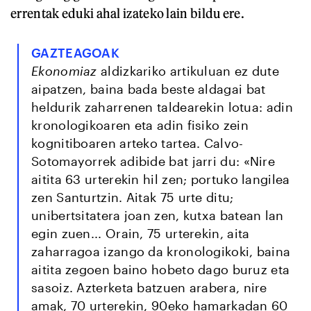
errentak eduki ahal izateko lain bildu ere.
GAZTEAGOAK
Ekonomiaz
aldizkariko artikuluan ez dute
aipatzen, baina bada beste aldagai bat
heldurik zaharrenen taldearekin lotua: adin
kronologikoaren eta adin fisiko zein
kognitiboaren arteko tartea. Calvo-
Sotomayorrek adibide bat jarri du: «Nire
aitita 63 urterekin hil zen; portuko langilea
zen Santurtzin. Aitak 75 urte ditu;
unibertsitatera joan zen, kutxa batean lan
egin zuen... Orain, 75 urterekin, aita
zaharragoa izango da kronologikoki, baina
aitita zegoen baino hobeto dago buruz eta
sasoiz. Azterketa batzuen arabera, nire
amak, 70 urterekin, 90eko hamarkadan 60