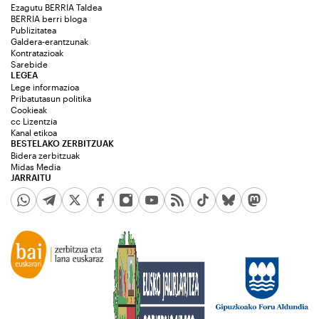
Ezagutu BERRIA Taldea
BERRIA berri bloga
Publizitatea
Galdera-erantzunak
Kontratazioak
Sarebide
LEGEA
Lege informazioa
Pribatutasun politika
Cookieak
cc Lizentzia
Kanal etikoa
BESTELAKO ZERBITZUAK
Bidera zerbitzuak
Midas Media
JARRAITU