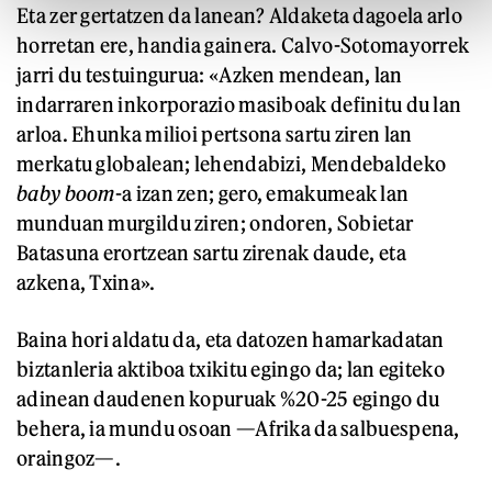
Eta zer gertatzen da lanean? Aldaketa dagoela arlo
horretan ere, handia gainera. Calvo-Sotomayorrek
jarri du testuingurua: «Azken mendean, lan
indarraren inkorporazio masiboak definitu du lan
arloa. Ehunka milioi pertsona sartu ziren lan
merkatu globalean; lehendabizi, Mendebaldeko
baby boom
-a izan zen; gero, emakumeak lan
munduan murgildu ziren; ondoren, Sobietar
Batasuna erortzean sartu zirenak daude, eta
azkena, Txina».
Baina hori aldatu da, eta datozen hamarkadatan
biztanleria aktiboa txikitu egingo da; lan egiteko
adinean daudenen kopuruak %20-25 egingo du
behera, ia mundu osoan —Afrika da salbuespena,
oraingoz—.