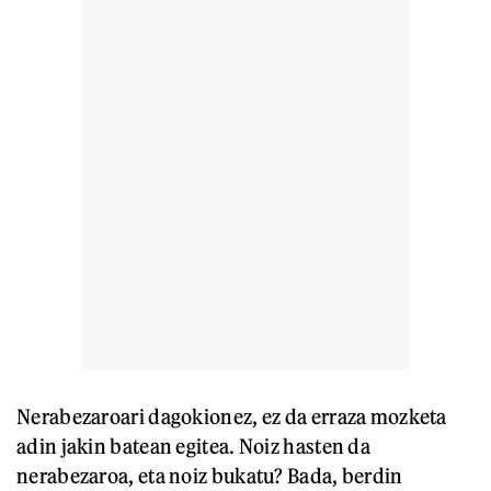
Nerabezaroari dagokionez, ez da erraza mozketa
adin jakin batean egitea. Noiz hasten da
nerabezaroa, eta noiz bukatu? Bada, berdin