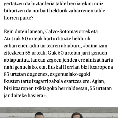
gertatzen da biztanleria talde berriarekin: noiz
bihurtzen da norbait heldurik zaharrenen talde
horren parte?
Egin duten lanean, Calvo-Sotomayorrek eta
Atutxak 60 urteak hartu dituzte heldurik
zaharrenen adin tartearen abiaburu, «baina izan
zitezkeen 55 urteak. Guk 60 urtetan jarri genuen
abiapuntua, lanean zegoen jendea ere aintzat hartu
nahi genuelako, eta, Euskal Herrian bizi itxaropena
83 urtetan dagoenez, ez genuelako egoki
ikusten tarte izugarri zabala ezartzea ere. Agian,
bizi itxaropen txikiagoko herrialdeetan, 55 urtetan
jar daiteke hasiera».