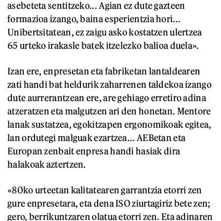
asebeteta sentitzeko... Agian ez dute gazteen
formazioa izango, baina esperientzia hori...
Unibertsitatean, ez zaigu asko kostatzen ulertzea
65 urteko irakasle batek itzelezko balioa duela».
Izan ere, enpresetan eta fabriketan lantaldearen
zati handi bat heldurik zaharrenen taldekoa izango
dute aurrerantzean ere, are gehiago erretiro adina
atzeratzen eta malgutzen ari den honetan. Mentore
lanak sustatzea, egokitzapen ergonomikoak egitea,
lan ordutegi malguak ezartzea... AEBetan eta
Europan zenbait enpresa handi hasiak dira
halakoak aztertzen.
«80ko urteetan kalitatearen garrantzia etorri zen
gure enpresetara, eta dena ISO ziurtagiriz bete zen;
gero, berrikuntzaren olatua etorri zen. Eta adinaren