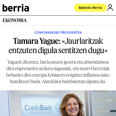
Babestu Berria
EKONOMIA
CONFEBASKEKO PRESIDENTEA
Tamara Yague:
«Jaurlaritzak
entzuten digula sentitzen dugu»
Yaguek dioenez, lan kostuen igoera eta absentismoa
dira enpresarien ardura nagusiak, eta neurri bereziak
beharko dira energia krisiaren eraginez inflazioa asko
handitzen bada. Aiaraldea hainbatetan aipatu du.