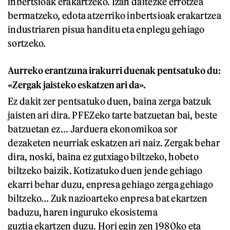
inbertsioak erakartzeko. Izan daitezke errotzea
bermatzeko, edota atzerriko inbertsioak erakartzea
industriaren pisua handitu eta enplegu gehiago
sortzeko.
Aurreko erantzuna irakurri duenak pentsatuko du:
«Zergak jaisteko eskatzen ari da».
Ez dakit zer pentsatuko duen, baina zerga batzuk
jaisten ari dira. PFEZeko tarte batzuetan bai, beste
batzuetan ez... Jarduera ekonomikoa sor
dezaketen neurriak eskatzen ari naiz. Zergak behar
dira, noski, baina ez gutxiago biltzeko, hobeto
biltzeko baizik. Kotizatuko duen jende gehiago
ekarri behar duzu, enpresa gehiago zerga gehiago
biltzeko… Zuk nazioarteko enpresa bat ekartzen
baduzu, haren inguruko ekosistema
guztia ekartzen duzu. Hori egin zen 1980ko eta