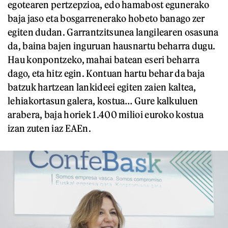
egotearen pertzepzioa, edo hamabost egunerako
baja jaso eta bosgarrenerako hobeto banago zer
egiten dudan. Garrantzitsunea langilearen osasuna
da, baina bajen inguruan hausnartu beharra dugu.
Hau konpontzeko, mahai batean eseri beharra
dago, eta hitz egin. Kontuan hartu behar da baja
batzuk hartzean lankideei egiten zaien kaltea,
lehiakortasun galera, kostua… Gure kalkuluen
arabera, baja horiek 1.400 milioi euroko kostua
izan zuten iaz EAEn.