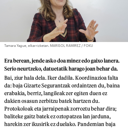
Tamara Yague, elkarrizketan. MARISOL RAMIREZ / FOKU
Era berean, jende asko doa minez edo gaixo lanera.
Serio neurtzeko, datuetatik harago joan behar da.
Bai, ziur hala dela. Iker dadila. Koordinazioa falta
da: baja Gizarte Segurantzak ordaintzen du, baina
erabakia, berriz, langileak zer egiten duen ez
dakien osasun zerbitzu batek hartzen du.
Protokoloak eta jarraipenak zorroztu behar dira;
baliteke gaitz batek ez oztopatzea lan jarduna,
harekin zer ikusirik ez duelako. Pandemian baja