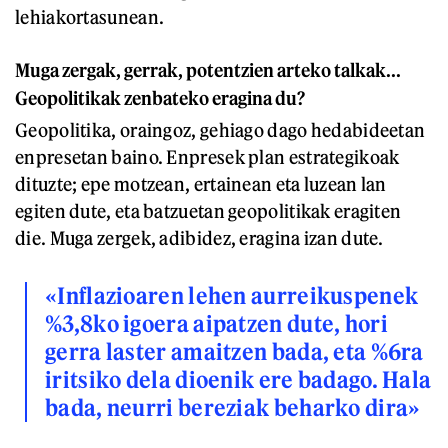
lehiakortasunean.
Muga zergak, gerrak, potentzien arteko talkak...
Geopolitikak zenbateko eragina du?
Geopolitika, oraingoz, gehiago dago hedabideetan
enpresetan baino. Enpresek plan estrategikoak
dituzte; epe motzean, ertainean eta luzean lan
egiten dute, eta batzuetan geopolitikak eragiten
die. Muga zergek, adibidez, eragina izan dute.
«Inflazioaren lehen aurreikuspenek
%3,8ko igoera aipatzen dute, hori
gerra laster amaitzen bada, eta %6ra
iritsiko dela dioenik ere badago. Hala
bada, neurri bereziak beharko dira»