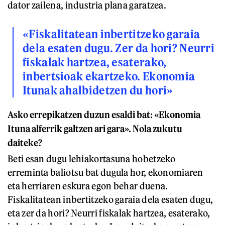
dator zailena, industria plana garatzea.
«Fiskalitatean inbertitzeko garaia
dela esaten dugu. Zer da hori? Neurri
fiskalak hartzea, esaterako,
inbertsioak ekartzeko. Ekonomia
Itunak ahalbidetzen du hori»
Asko errepikatzen duzun esaldi bat: «Ekonomia
Ituna alferrik galtzen ari gara». Nola zukutu
daiteke?
Beti esan dugu lehiakortasuna hobetzeko
erreminta baliotsu bat dugula hor, ekonomiaren
eta herriaren eskura egon behar duena.
Fiskalitatean inbertitzeko garaia dela esaten dugu,
eta zer da hori? Neurri fiskalak hartzea, esaterako,