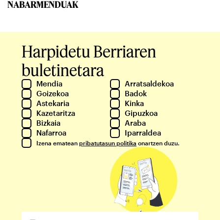
NABARMENDUAK
Harpidetu Berriaren
buletinetara
Mendia
Arratsaldekoa
Goizekoa
Badok
Astekaria
Kinka
Kazetaritza
Gipuzkoa
Bizkaia
Araba
Nafarroa
Iparraldea
Izena ematean
pribatutasun politika
onartzen duzu.