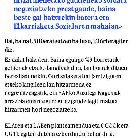
hitzarmenetako gutxieneko soldata
negoziatzeko prest gaude, baina
beste gai batzuekin batera eta
Elkarrizketa Sozialaren mahaian»
Bai, baina 1.500era igotzen baduzu, %16ri eragiten
die.
Ez dakit hala den. Baina egungo %3 horretatik
gehienak etxeko langileak dira, lan horrek dituen
berezitasunekin. Guri salaketa bat jarri ziguten
etxeko langileen lan hitzarmena ez
negoziatzeagatik, eta EAEko Auzitegi Nagusiak
arrazoia eman zigun: gu ez gaude legitimatuta
hitzarmen hori negoziatzeko.
ELAren eta LABen planteamendua eta CCOOk eta
UGTk egiten dutena ezberdindu behar dira.