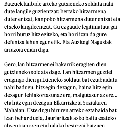
Batzuek lanbide arteko gutxieneko soldata nahi
dute langile guztientzat: bertako hitzarmena
dutenentzat, kanpoko hitzarmena dutenentzat eta
etxeko langileentzat. Gu ez gaude legitimatuta gai
horri buruz hitz egiteko, eta hori izan da gure
defentsa lehen egunetik. Eta Auzitegi Nagusiak
arrazoia eman digu.
Gero, lan hitzarmenei bakarrik eragiten dien
gutxieneko soldata dago. Lan hitzarmen guztiei
eragingo dien gutxieneko soldata bat eztabaidatu
nahi badugu, hitz egin dezagun, baina hitz egin
dezagun lehiakortasunaz ere, malgutasunaz ere…
eta hitz egin dezagun Elkarrizketa Sozialaren
Mahaian. Uste dugu hiruren arteko eztabaida bat
izan behar duela, Jaurlaritzak asko baitu esateko
absentismoren eta halako beste gai batzuen