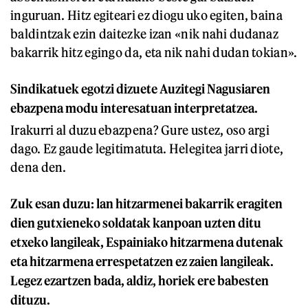
inguruan. Hitz egiteari ez diogu uko egiten, baina
baldintzak ezin daitezke izan «nik nahi dudanaz
bakarrik hitz egingo da, eta nik nahi dudan tokian».
Sindikatuek egotzi dizuete Auzitegi Nagusiaren
ebazpena modu interesatuan interpretatzea.
Irakurri al duzu ebazpena? Gure ustez, oso argi
dago. Ez gaude legitimatuta. Helegitea jarri diote,
dena den.
Zuk esan duzu: lan hitzarmenei bakarrik eragiten
dien gutxieneko soldatak kanpoan uzten ditu
etxeko langileak, Espainiako hitzarmena dutenak
eta hitzarmena errespetatzen ez zaien langileak.
Legez ezartzen bada, aldiz, horiek ere babesten
dituzu.