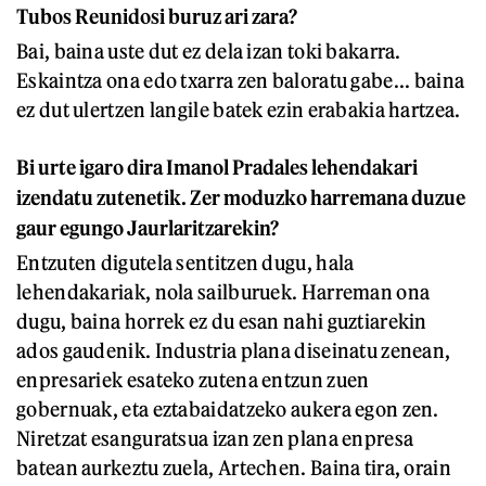
Tubos Reunidosi buruz ari zara?
Bai, baina uste dut ez dela izan toki bakarra.
Eskaintza ona edo txarra zen baloratu gabe... baina
ez dut ulertzen langile batek ezin erabakia hartzea.
Bi urte igaro dira Imanol Pradales lehendakari
izendatu zutenetik. Zer moduzko harremana duzue
gaur egungo Jaurlaritzarekin?
Entzuten digutela sentitzen dugu, hala
lehendakariak, nola sailburuek. Harreman ona
dugu, baina horrek ez du esan nahi guztiarekin
ados gaudenik. Industria plana diseinatu zenean,
enpresariek esateko zutena entzun zuen
gobernuak, eta eztabaidatzeko aukera egon zen.
Niretzat esanguratsua izan zen plana enpresa
batean aurkeztu zuela, Artechen. Baina tira, orain