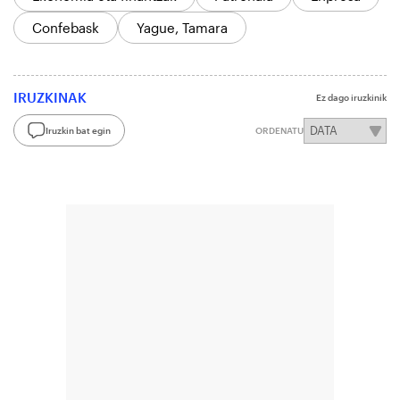
Confebask
Yague, Tamara
IRUZKINAK
Ez dago iruzkinik
Iruzkin bat egin
ORDENATU