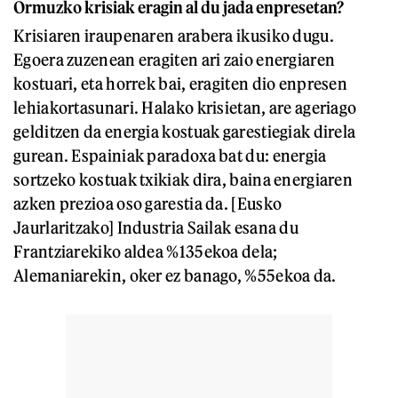
Ormuzko krisiak eragin al du jada enpresetan?
Krisiaren iraupenaren arabera ikusiko dugu.
Egoera zuzenean eragiten ari zaio energiaren
kostuari, eta horrek bai, eragiten dio enpresen
lehiakortasunari. Halako krisietan, are ageriago
gelditzen da energia kostuak garestiegiak direla
gurean. Espainiak paradoxa bat du: energia
sortzeko kostuak txikiak dira, baina energiaren
azken prezioa oso garestia da. [Eusko
Jaurlaritzako] Industria Sailak esana du
Frantziarekiko aldea %135ekoa dela;
Alemaniarekin, oker ez banago, %55ekoa da.