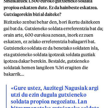
Sindikatuek 1.500 euroko gutxieneko soldata
propioa eskatzen dute. Ez da hainbeste eskatzea.
Gutxiagorekin bizi al daiteke?
Bizitzeko zenbat behar den, hori ikertu daitekeen
gai bat da. Gutxieneko soldata erreferentzia bat da;
orain arte, 600 eurokoa zenean, inork ez zuen
eskatzen, ez zelako erreferentzia baliagarri bat.
Gutxieneko soldata ez da benetako soldaten isla,
eta gutxieneko soldata igotzeak soldata guztiak
igotzea dakar berekin. Bestalde, gutxieneko
soldatak hemen langileen %3ri eragiten die
bakarrik…
«Gure ustez, Auzitegi Nagusiak argi
utzi du ezin dugula gutxieneko
soldata propioa negoziatu. Lan