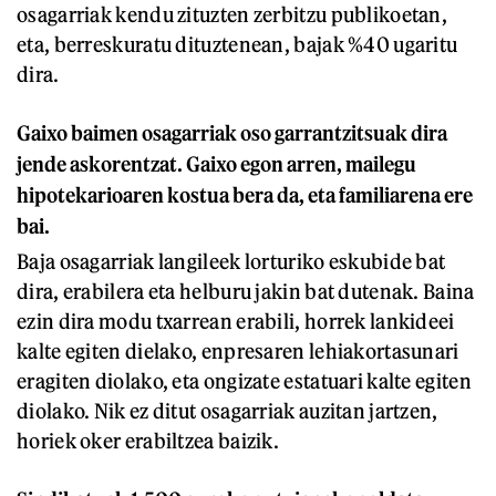
osagarriak kendu zituzten zerbitzu publikoetan,
eta, berreskuratu dituztenean, bajak %40 ugaritu
dira.
Gaixo baimen osagarriak oso garrantzitsuak dira
jende askorentzat. Gaixo egon arren, mailegu
hipotekarioaren kostua bera da, eta familiarena ere
bai.
Baja osagarriak langileek lorturiko eskubide bat
dira, erabilera eta helburu jakin bat dutenak. Baina
ezin dira modu txarrean erabili, horrek lankideei
kalte egiten dielako, enpresaren lehiakortasunari
eragiten diolako, eta ongizate estatuari kalte egiten
diolako. Nik ez ditut osagarriak auzitan jartzen,
horiek oker erabiltzea baizik.