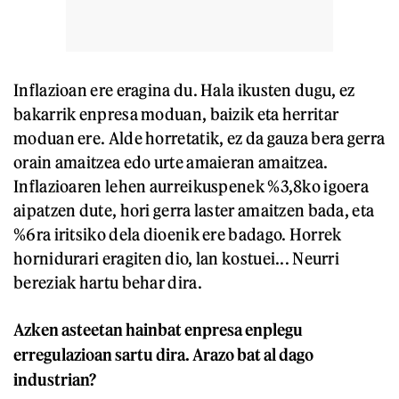
Inflazioan ere eragina du. Hala ikusten dugu, ez
bakarrik enpresa moduan, baizik eta herritar
moduan ere. Alde horretatik, ez da gauza bera gerra
orain amaitzea edo urte amaieran amaitzea.
Inflazioaren lehen aurreikuspenek %3,8ko igoera
aipatzen dute, hori gerra laster amaitzen bada, eta
%6ra iritsiko dela dioenik ere badago. Horrek
hornidurari eragiten dio, lan kostuei... Neurri
bereziak hartu behar dira.
Azken asteetan hainbat enpresa enplegu
erregulazioan sartu dira. Arazo bat al dago
industrian?