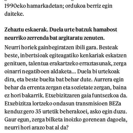
1990eko hamarkadetan; ordukoa berriz egin
daiteke.
Zehaztu eskaerak. Duela urte batzuk hamabost
neurriko zerrenda bat argitaratu zenuten.
Neurri horiek gainbegiratzen ibili gara. Besteak
beste, inbertsioak egiteagatiko kenkariak eskatzen
genituen, talentua erakartzeko erraztasunak, zerga
oinarri negatiboen aldaketa… Duela bi urtekoak
dira, eta beste buelta bat behar dute. Aurrera egin
behar da errenta zergan eta sozietate zergan, baina
ez hori bakarrik. Etxebizitzaren gaia funtsezkoa da.
Etxebizitza lortzeko ondasun transmisioen BEZa
kenduz gero 35 urtetik beherakoei, asko egin duzu.
Gaur egun, zerga bilketa inoizko gorenean dagoela,
neurri hori arazo bat al da?