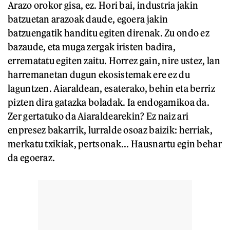
Arazo orokor gisa, ez. Hori bai, industria jakin
batzuetan arazoak daude, egoera jakin
batzuengatik handitu egiten direnak. Zu ondo ez
bazaude, eta muga zergak iristen badira,
errematatu egiten zaitu. Horrez gain, nire ustez, lan
harremanetan dugun ekosistemak ere ez du
laguntzen. Aiaraldean, esaterako, behin eta berriz
pizten dira gatazka boladak. Ia endogamikoa da.
Zer gertatuko da Aiaraldearekin? Ez naiz ari
enpresez bakarrik, lurralde osoaz baizik: herriak,
merkatu txikiak, pertsonak... Hausnartu egin behar
da egoeraz.