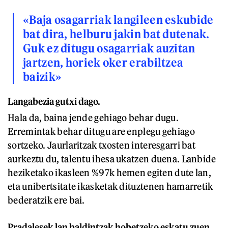
«Baja osagarriak langileen eskubide
bat dira, helburu jakin bat dutenak.
Guk ez ditugu osagarriak auzitan
jartzen, horiek oker erabiltzea
baizik»
Langabezia gutxi dago.
Hala da, baina jende gehiago behar dugu.
Erremintak behar ditugu are enplegu gehiago
sortzeko. Jaurlaritzak txosten interesgarri bat
aurkeztu du, talentu ihesa ukatzen duena. Lanbide
heziketako ikasleen %97k hemen egiten dute lan,
eta unibertsitate ikasketak dituztenen hamarretik
bederatzik ere bai.
Pradalesek lan baldintzak hobetzeko eskatu zuen