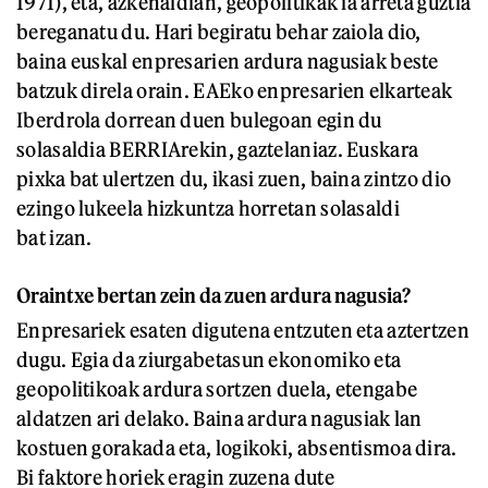
1971), eta, azkenaldian, geopolitikak ia arreta guztia
bereganatu du. Hari begiratu behar zaiola dio,
baina euskal enpresarien ardura nagusiak beste
batzuk direla orain. EAEko enpresarien elkarteak
Iberdrola dorrean duen bulegoan egin du
solasaldia BERRIArekin, gaztelaniaz. Euskara
pixka bat ulertzen du, ikasi zuen, baina zintzo dio
ezingo lukeela hizkuntza horretan solasaldi
bat izan.
Oraintxe bertan zein da zuen ardura nagusia?
Enpresariek esaten digutena entzuten eta aztertzen
dugu. Egia da ziurgabetasun ekonomiko eta
geopolitikoak ardura sortzen duela, etengabe
aldatzen ari delako. Baina ardura nagusiak lan
kostuen gorakada eta, logikoki, absentismoa dira.
Bi faktore horiek eragin zuzena dute