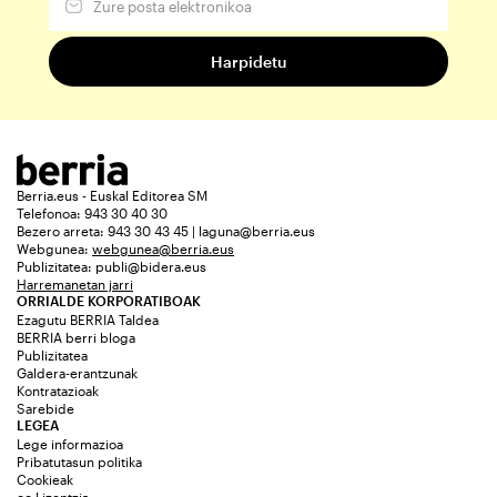
Berria.eus - Euskal Editorea SM
Telefonoa: 943 30 40 30
Bezero arreta: 943 30 43 45 | laguna@berria.eus
Webgunea:
webgunea@berria.eus
Publizitatea:
publi@bidera.eus
Harremanetan jarri
ORRIALDE KORPORATIBOAK
Ezagutu BERRIA Taldea
BERRIA berri bloga
Publizitatea
Galdera-erantzunak
Kontratazioak
Sarebide
LEGEA
Lege informazioa
Pribatutasun politika
Cookieak