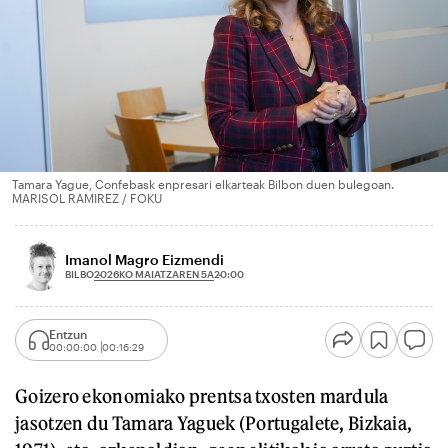
Tamara Yague, Confebask enpresari elkarteak Bilbon duen bulegoan.
MARISOL RAMIREZ / FOKU
Imanol Magro Eizmendi
2026KO MAIATZAREN 5A
BILBO
20:00
Entzun
00:00:00
00:16:29
Goizero ekonomiako prentsa txosten mardula
jasotzen du Tamara Yaguek (Portugalete, Bizkaia,