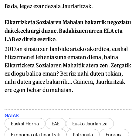
Bada, legez ezar dezala Jaurlaritzak.
Elkarrizketa Sozialaren Mahaian bakarrik negoziatu
daitekeela argi duzue. Badakizuen arren ELA eta
LAB ez direla eseriko.
2017an sinatu zen lanbide arteko akordioa, euskal
hitzarmenei lehentasuna ematen diena, baina
Elkarrizketa Sozialaren Mahaitik atera zen. Zergatik
ez diogu balioa eman? Berriz: nahi duten tokian,
nahi duten gaiez bakarrik… Gainera, Jaurlaritzak
ere egon behar du mahaian.
GAIAK
Euskal Herria
EAE
Eusko Jaurlaritza
Ekonomia eta finantzak
Patronala
Enpresa