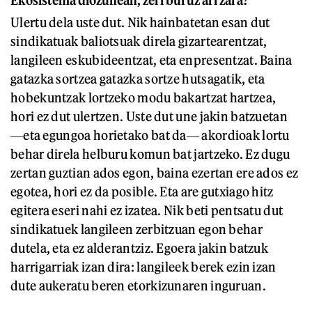
Ekosistema diozunean, zeri buruz ari zara?
Ulertu dela uste dut. Nik hainbatetan esan dut
sindikatuak baliotsuak direla gizartearentzat,
langileen eskubideentzat, eta enpresentzat. Baina
gatazka sortzea gatazka sortze hutsagatik, eta
hobekuntzak lortzeko modu bakartzat hartzea,
hori ez dut ulertzen. Uste dut une jakin batzuetan
―eta egungoa horietako bat da― akordioak lortu
behar direla helburu komun bat jartzeko. Ez dugu
zertan guztian ados egon, baina ezertan ere ados ez
egotea, hori ez da posible. Eta are gutxiago hitz
egitera eseri nahi ez izatea. Nik beti pentsatu dut
sindikatuek langileen zerbitzuan egon behar
dutela, eta ez alderantziz. Egoera jakin batzuk
harrigarriak izan dira: langileek berek ezin izan
dute aukeratu beren etorkizunaren inguruan.