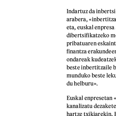
Indartuz da inberts
arabera, «inbertitza
eta, euskal enpresa 
dibertsifikatzeko m
pribatuaren eskaint
finantza erakundee
ondareak kudeatzek
beste inbertitzaile
munduko beste leku
du helburu».
Euskal enpresetan «
kanalizatu dezakete
hartze txikiarekin.