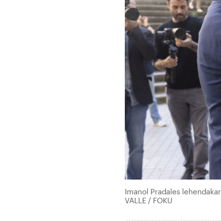
Imanol Pradales lehendakar
VALLE / FOKU