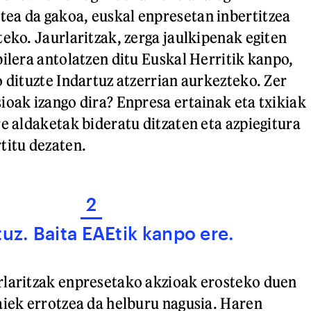
ea da gakoa, euskal enpresetan inbertitzea
teko. Jaurlaritzak, zerga jaulkipenak egiten
bilera antolatzen ditu Euskal Herritik kanpo,
o dituzte Indartuz atzerrian aurkezteko. Zer
ioak izango dira? Enpresa ertainak eta txikiak
re aldaketak bideratu ditzaten eta azpiegitura
titu dezaten.
2
tuz. Baita EAEtik kanpo ere.
rlaritzak enpresetako akzioak erosteko duen
aiek errotzea da helburu nagusia. Haren