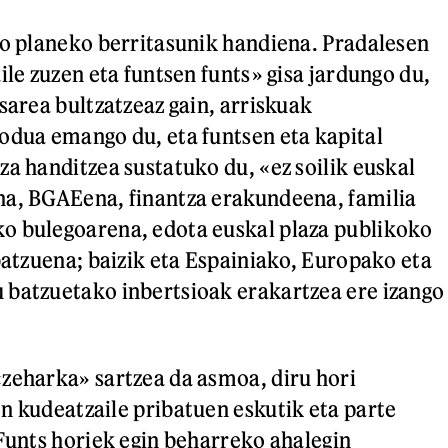
io planeko berritasunik handiena. Pradalesen
ile zuzen eta funtsen funts» gisa jardungo du,
sarea bultzatzeaz gain, arriskuak
odua emango du, eta funtsen eta kapital
za handitzea sustatuko du, «ez soilik euskal
na, BGAEena, finantza erakundeena, familia
o bulegoarena, edota euskal plaza publikoko
 batzuena; baizik eta Espainiako, Europako eta
 batzuetako inbertsioak erakartzea ere izango
zeharka» sartzea da asmoa, diru hori
n kudeatzaile pribatuen eskutik eta parte
 Funts horiek egin beharreko ahalegin