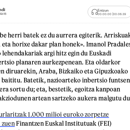
ndi
Entzun
13:15
00:00:00
00:06:39
be herri batek ez du aurrera egiterik. Arriskua
, eta horixe dakar plan honek». Imanol Pradale
 lehendakariak argi hitz egin du Euskadi
ertsio planaren aurkezpenean. Eta oldarkor
n diruarekin, Araba, Bizkaiko eta Gipuzkoako
aititu. Batetik, nazioarteko inbertsio funtsen
era sortu du; eta, bestetik, egoitza kanpoan
akziodunen artean sartzeko aukera malgutu du
rlaritzak 1.000 milioi euroko zorpetze
u zuen
Finantzen Euskal Institutuak (FEI)