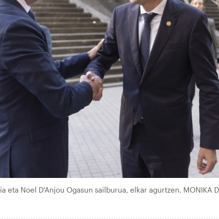
ia eta Noel D'Anjou Ogasun sailburua, elkar agurtzen. MONIKA 