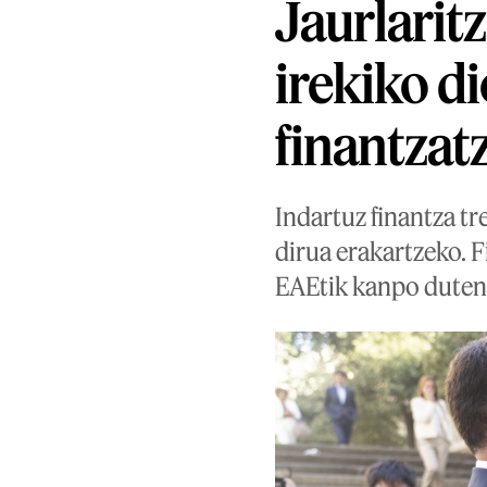
Jaurlarit
irekiko di
finantzat
Indartuz finantza tr
dirua erakartzeko. F
EAEtik kanpo duten 