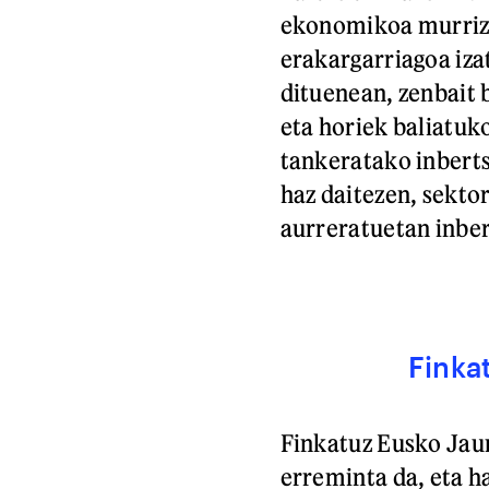
ekonomikoa murrizt
erakargarriagoa iza
dituenean, zenbait 
eta horiek baliatuk
tankeratako inberts
haz daitezen, sekto
aurreratuetan inber
Finka
Finkatuz Eusko Jau
erreminta da, eta h