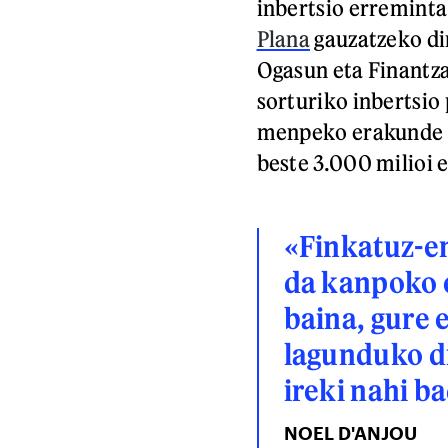
inbertsio erreminta 
Plana
gauzatzeko dir
Ogasun eta Finantza
sorturiko inbertsio
menpeko erakunde b
beste 3.000 milioi 
«Finkatuz-en
da kanpoko 
baina, gure
lagunduko di
ireki nahi b
NOEL D'ANJOU