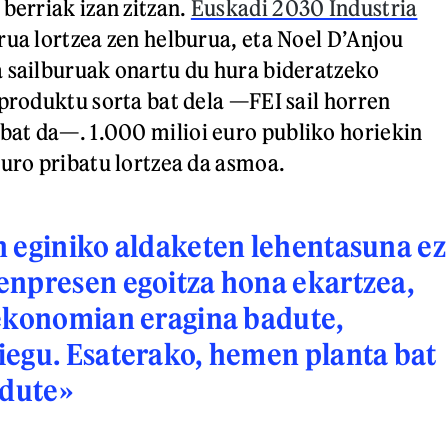
berriak izan zitzan.
Euskadi 2030 Industria
ua lortzea zen helburua, eta Noel D’Anjou
 sailburuak onartu du hura bideratzeko
 produktu sorta bat dela —FEI sail horren
at da—. 1.000 milioi euro publiko horiekin
euro pribatu lortzea da asmoa.
 eginiko aldaketen lehentasuna ez
enpresen egoitza hona ekartzea,
 ekonomian eragina badute,
egu. Esaterako, hemen planta bat
adute»