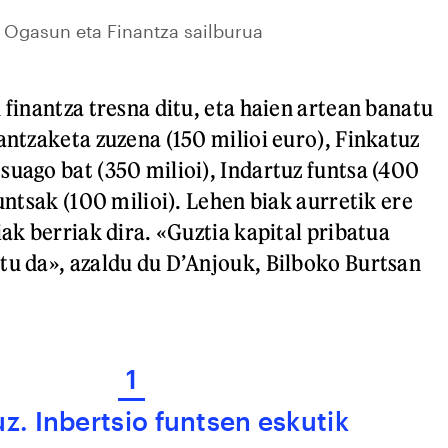
o Ogasun eta Finantza sailburua
 finantza tresna ditu, eta haien artean banatu
antzaketa zuzena (150 milioi euro), Finkatuz
suago bat (350 milioi), Indartuz funtsa (400
funtsak (100 milioi). Lehen biak aurretik ere
iak berriak dira. «Guztia kapital pribatua
tu da», azaldu du D’Anjouk, Bilboko Burtsan
1
uz. Inbertsio funtsen eskutik