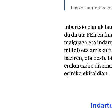
Eusko Jaurlaritzak
Inbertsio planak lau
du dirua: FEIren fin
malguago eta indart
milioi) eta arrisku 
baziren, eta beste b
erakartzeko diseina
eginiko ekitaldian.
Indart