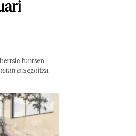
uari
nbertsio funtsen
oetan eta egoitza