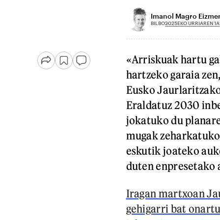
Imanol Magro Eizme
2025EKO URRIAREN 1A
BILBO
«Arriskuak hartu ga
hartzeko garaia zen
Eusko Jaurlaritzako
Eraldatuz 2030 inb
jokatuko du planare
mugak zeharkatuko b
eskutik joateko auk
duten enpresetako 
Iragan martxoan Jau
gehigarri bat onart