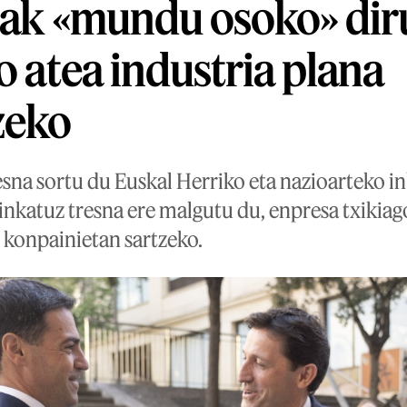
zak «mundu osoko» dir
o atea industria plana
zeko
esna sortu du Euskal Herriko eta nazioarteko i
inkatuz tresna ere malgutu du, enpresa txikiag
konpainietan sartzeko.