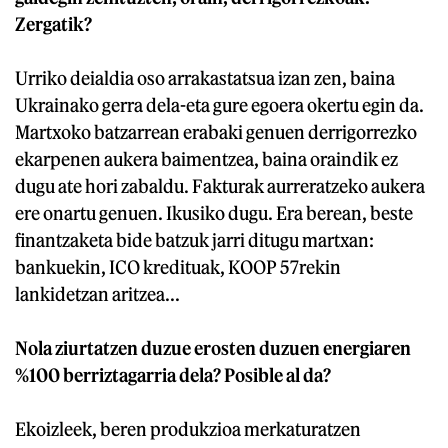
Zergatik?
Urriko deialdia oso arrakastatsua izan zen, baina
Ukrainako gerra dela-eta gure egoera okertu egin da.
Martxoko batzarrean erabaki genuen derrigorrezko
ekarpenen aukera baimentzea, baina oraindik ez
dugu ate hori zabaldu. Fakturak aurreratzeko aukera
ere onartu genuen. Ikusiko dugu. Era berean, beste
finantzaketa bide batzuk jarri ditugu martxan:
bankuekin, ICO kredituak, KOOP 57rekin
lankidetzan aritzea...
Nola ziurtatzen duzue erosten duzuen energiaren
%100 berriztagarria dela? Posible al da?
Ekoizleek, beren produkzioa merkaturatzen