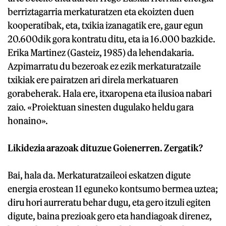
berriztagarria merkaturatzen eta ekoizten duen
kooperatibak, eta, txikia izanagatik ere, gaur egun
20.600dik gora kontratu ditu, eta ia 16.000 bazkide.
Erika Martinez (Gasteiz, 1985) da lehendakaria.
Azpimarratu du bezeroak ez ezik merkaturatzaile
txikiak ere pairatzen ari direla merkatuaren
gorabeherak. Hala ere, itxaropena eta ilusioa nabari
zaio. «Proiektuan sinesten dugulako heldu gara
honaino».
Likidezia arazoak dituzue Goienerren. Zergatik?
Bai, hala da. Merkaturatzaileoi eskatzen digute
energia erostean 11 eguneko kontsumo bermea uztea;
diru hori aurreratu behar dugu, eta gero itzuli egiten
digute, baina prezioak gero eta handiagoak direnez,