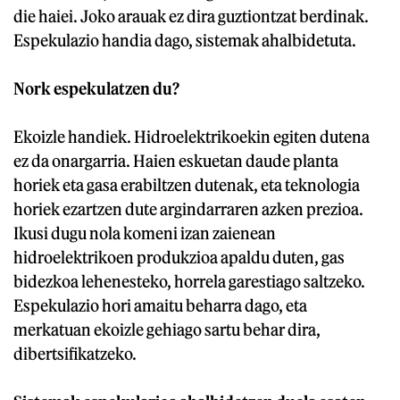
die haiei. Joko arauak ez dira guztiontzat berdinak.
Espekulazio handia dago, sistemak ahalbidetuta.
Nork espekulatzen du?
Ekoizle handiek. Hidroelektrikoekin egiten dutena
ez da onargarria. Haien eskuetan daude planta
horiek eta gasa erabiltzen dutenak, eta teknologia
horiek ezartzen dute argindarraren azken prezioa.
Ikusi dugu nola komeni izan zaienean
hidroelektrikoen produkzioa apaldu duten, gas
bidezkoa lehenesteko, horrela garestiago saltzeko.
Espekulazio hori amaitu beharra dago, eta
merkatuan ekoizle gehiago sartu behar dira,
dibertsifikatzeko.