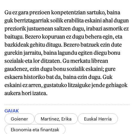
Gu ez gara prezioen konpetentzian sartuko, baina
guk berriztagarriak soilik erabilita eskaini ahal dugun
preziorik justuenean saltzen dugu, irabazi asmorik ez
baitugu. Bezero kopuruan ez dugu behera egin, eta
bazkideak gehitu ditugu. Bezero batzuek ezin dute
gurekin jarraitu, baina lagundu egiten diegu bonu
sozialak-eta lor ditzaten. Gu merkatu librean
gaudenez, ezin dugu bonu sozialik eskaini; gure
eskaera historiko bat da, baina ezin dugu. Guk
eskaini ez arren, gustatuko litzaiguke jende gehiagok
aukera hori izatea.
GAIAK
Goiener
Martinez, Erika
Euskal Herria
Ekonomia eta finantzak