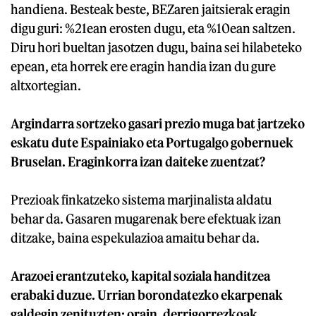
handiena. Besteak beste, BEZaren jaitsierak eragin
digu guri: %21ean erosten dugu, eta %10ean saltzen.
Diru hori bueltan jasotzen dugu, baina sei hilabeteko
epean, eta horrek ere eragin handia izan du gure
altxortegian.
Argindarra sortzeko gasari prezio muga bat jartzeko
eskatu dute Espainiako eta Portugalgo gobernuek
Bruselan. Eraginkorra izan daiteke zuentzat?
Prezioak finkatzeko sistema marjinalista aldatu
behar da. Gasaren mugarenak bere efektuak izan
ditzake, baina espekulazioa amaitu behar da.
Arazoei erantzuteko, kapital soziala handitzea
erabaki duzue. Urrian borondatezko ekarpenak
galdegin zenituzten; orain, derrigorrezkoak.