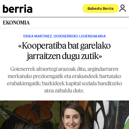
Babestu Berria
EKONOMIA
ERIKA MARTINEZ. GOIENERREKO LEHENDAKARIA
«Kooperatiba bat garelako
jarraitzen dugu zutik»
Goienerrek altxortegi arazoak ditu, argindarraren
merkatuko prezioengatik eta erakundeek hartutako
erabakiengatik; bazkideek kapital soziala handitzeko
atea zabaldu dute.