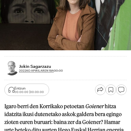
Jokin Sagarzazu
2022KO APIRILAREN 19A
00:00
Entzun
00:00:00
00:00:00
Igaro berri den Korrikako petoetan
Goiener
hitza
idatzita ikusi dutenetako askok galdera bera egingo
zioten euren buruari: baina zer da Goiener? Hamar
urte beteko ditu aurten Hego Euskal Herrian energia