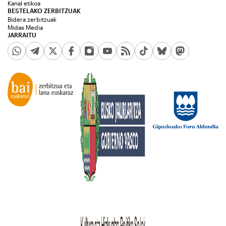
Kanal etikoa
BESTELAKO ZERBITZUAK
Bidera zerbitzuak
Midas Media
JARRAITU