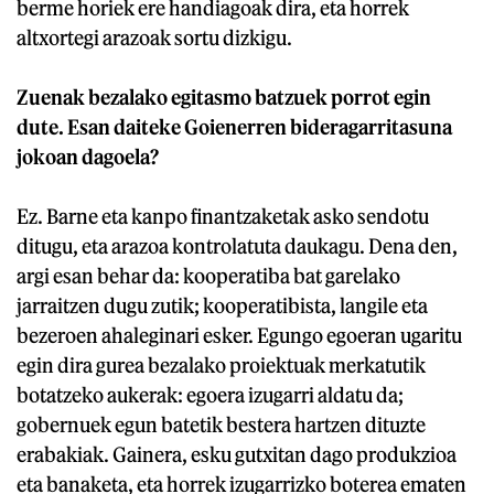
berme horiek ere handiagoak dira, eta horrek
altxortegi arazoak sortu dizkigu.
Zuenak bezalako egitasmo batzuek porrot egin
dute. Esan daiteke Goienerren bideragarritasuna
jokoan dagoela?
Ez. Barne eta kanpo finantzaketak asko sendotu
ditugu, eta arazoa kontrolatuta daukagu. Dena den,
argi esan behar da: kooperatiba bat garelako
jarraitzen dugu zutik; kooperatibista, langile eta
bezeroen ahaleginari esker. Egungo egoeran ugaritu
egin dira gurea bezalako proiektuak merkatutik
botatzeko aukerak: egoera izugarri aldatu da;
gobernuek egun batetik bestera hartzen dituzte
erabakiak. Gainera, esku gutxitan dago produkzioa
eta banaketa, eta horrek izugarrizko boterea ematen