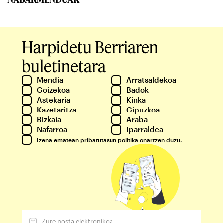
Harpidetu Berriaren
buletinetara
Mendia
Arratsaldekoa
Goizekoa
Badok
Astekaria
Kinka
Kazetaritza
Gipuzkoa
Bizkaia
Araba
Nafarroa
Iparraldea
Izena ematean
pribatutasun politika
onartzen duzu.