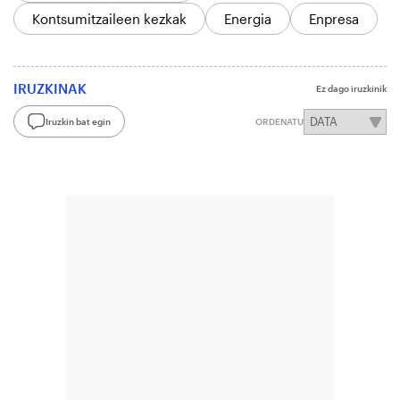
Kontsumitzaileen kezkak
Energia
Enpresa
IRUZKINAK
Ez dago iruzkinik
Iruzkin bat egin
ORDENATU