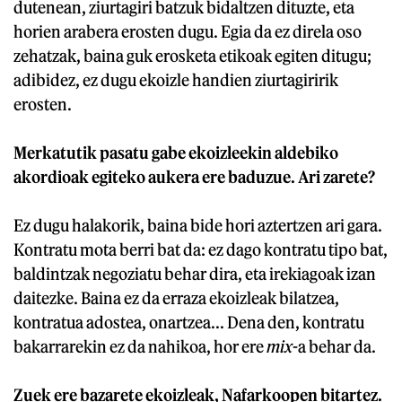
dutenean, ziurtagiri batzuk bidaltzen dituzte, eta
horien arabera erosten dugu. Egia da ez direla oso
zehatzak, baina guk erosketa etikoak egiten ditugu;
adibidez, ez dugu ekoizle handien ziurtagiririk
erosten.
Merkatutik pasatu gabe ekoizleekin aldebiko
akordioak egiteko aukera ere baduzue. Ari zarete?
Ez dugu halakorik, baina bide hori aztertzen ari gara.
Kontratu mota berri bat da: ez dago kontratu tipo bat,
baldintzak negoziatu behar dira, eta irekiagoak izan
daitezke. Baina ez da erraza ekoizleak bilatzea,
kontratua adostea, onartzea... Dena den, kontratu
bakarrarekin ez da nahikoa, hor ere
mix
-a behar da.
Zuek ere bazarete ekoizleak, Nafarkoopen bitartez.