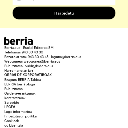
Berria.eus - Euskal Editorea SM
Telefonoa: 943 30 40 30
Bezero arreta: 943 30 43 45 | laguna@berria.eus
Webgunea:
webgunea@berria.eus
Publizitatea:
publi@bidera.eus
Harremanetan jarri
ORRIALDE KORPORATIBOAK
Ezagutu BERRIA Taldea
BERRIA berri bloga
Publizitatea
Galdera-erantzunak
Kontratazioak
Sarebide
LEGEA
Lege informazioa
Pribatutasun politika
Cookieak
cc Lizentzia