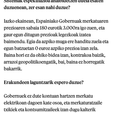
Sistemak espekulazioa ahalbidetzen duela esaten
duzuenean, zer esan nahi duzue?
Iazko ekainean, Espainiako Gobernuak merkatuaren
prezioaren sabaia 180 eurotik 3.000ra igo zuen, eta
gaur egun ditugun prezioak legezkoak izatea
baimendu. Egia da azpiko muga ere handitu zuela eta
egun batzuetan 0 euroz azpiko prezioa izan zela.
Baina hori ez da ohiko bidea izan, kontrakoa baizik,
arrazoi geopolitikoengatik, bai, baina ez horregatik
bakarrik.
Erakundeen laguntzarik espero duzue?
Gobernuek ez dute kontuan hartzen merkatu
elektrikoan dagoen kate osoa, eta merkaturatzaile
txikiek eta kontsumitzaileek izan dugu kalterik