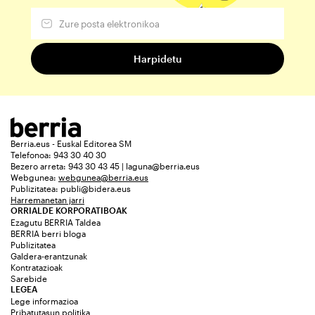
Berria.eus - Euskal Editorea SM
Telefonoa: 943 30 40 30
Bezero arreta: 943 30 43 45 | laguna@berria.eus
Webgunea:
webgunea@berria.eus
Publizitatea:
publi@bidera.eus
Harremanetan jarri
ORRIALDE KORPORATIBOAK
Ezagutu BERRIA Taldea
BERRIA berri bloga
Publizitatea
Galdera-erantzunak
Kontratazioak
Sarebide
LEGEA
Lege informazioa
Pribatutasun politika