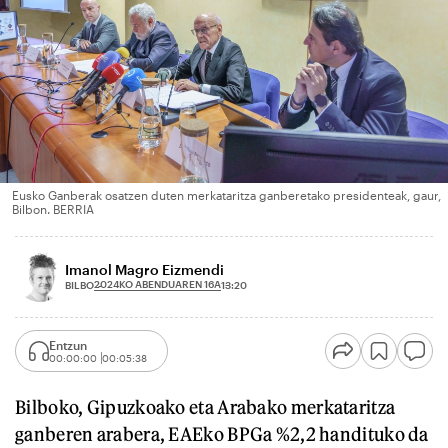
Eusko Ganberak osatzen duten merkataritza ganberetako presidenteak, gaur,
Bilbon. BERRIA
Imanol Magro Eizmendi
2024KO ABENDUAREN 16A
BILBO
13:20
Entzun
00:00:00
00:05:38
Bilboko, Gipuzkoako eta Arabako merkataritza
ganberen arabera, EAEko BPGa %2,2 handituko da