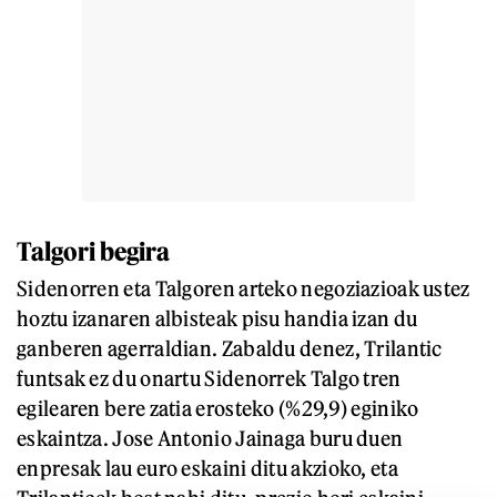
Talgori begira
Sidenorren eta Talgoren arteko negoziazioak ustez
hoztu izanaren albisteak pisu handia izan du
ganberen agerraldian. Zabaldu denez, Trilantic
funtsak ez du onartu Sidenorrek Talgo tren
egilearen bere zatia erosteko (%29,9) eginiko
eskaintza. Jose Antonio Jainaga buru duen
enpresak lau euro eskaini ditu akzioko, eta