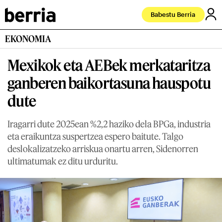
Babestu Berria
EKONOMIA
Mexikok eta AEBek merkataritza
ganberen baikortasuna hauspotu
dute
Iragarri dute 2025ean %2,2 haziko dela BPGa, industria
eta eraikuntza suspertzea espero baitute. Talgo
deslokalizatzeko arriskua onartu arren, Sidenorren
ultimatumak ez ditu urduritu.