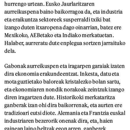
hurrengo urtean. Eusko Jaurlaritzaren
aurreikuspena baino baikorragoa da, eta industria
eta eraikuntza sektoreek susperraldi txiki bat
izango duten itxaropena dago oinarrian, batez ere
Mexikoko, AEBetako eta Indiako merkatuetan.
Halaber, aurreratu dute enplegua sortzen jarraituko
dela.
Gabonak aurreikuspen eta iragarpen garaiak izaten
dira ekonomia erakundeentzat. Inkesta, datu eta
mota guztietako baloreak kristalezko bolan sartu,
eta ekonomiaren nondik norakoak zeintzuk izango
diren iragartzen dute. Historikoki merkataritza
ganberak izan ohi dira baikorrenak, eta aurten ere
tradizioari eutsi diote. Alemania eta Frantzia euskal
industriaren bezerorik onenak dira, eta, haien
gainean laino beltzak egon arren, ganberek