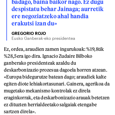
badago, baina baikor nago. Ez dugu
despistatu behar Jainaga; aurretik
ere negoziatzeko ahal handia
erakutsi izan du»
GREGORIO ROJO
Eusko Ganberak-eko presidentea
Ez, ordea, araudien zamen ingurukoak: %19,8tik
%28,5era igo dira. Ignacio Zudaire Bilboko
ganberako presidenteak azaldu du
deskarbonizazio prozesua dagoela horren atzean.
«Europa bidegurutze batean dago; araudiek kalte
egiten diote lehiakortasunari. Gainera, agerikoa da
mugetako mekanismo kontrolak ez direla
eraginkorrak, eta deskarbonizazio arauak betetzen
ez dituzten herrialdeetako salgaiak etengabe
sartzen direla».