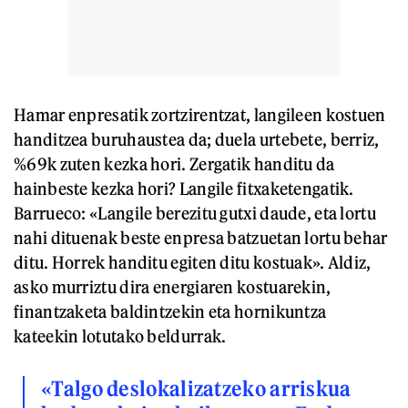
Hamar enpresatik zortzirentzat, langileen kostuen
handitzea buruhaustea da; duela urtebete, berriz,
%69k zuten kezka hori. Zergatik handitu da
hainbeste kezka hori? Langile fitxaketengatik.
Barrueco: «Langile berezitu gutxi daude, eta lortu
nahi dituenak beste enpresa batzuetan lortu behar
ditu. Horrek handitu egiten ditu kostuak». Aldiz,
asko murriztu dira energiaren kostuarekin,
finantzaketa baldintzekin eta hornikuntza
kateekin lotutako beldurrak.
«Talgo deslokalizatzeko arriskua