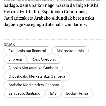
badago, baina baikor nago. Garaia da Talgo Euskal
Herrira itzul dadin. Espainiako Gobernuak,
Jaurlaritzak eta Arabako Aldundiak beren esku
dagoen guztia egingo dute hala izan dadin».
GAIAK
Ekonomia eta finantzak
Makroekonomia
Enpresa
Rojo, Gregorio
Bilboko Merkataritza Ganbera
Gipuzkoako Merkataritza Ganbera
Arabako Merkataritza Ganbera
Barrueco, Santiago
EAE
Euskal Herria