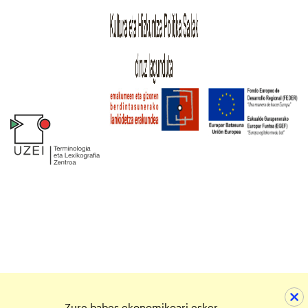
Zure babes ekonomikoari esker