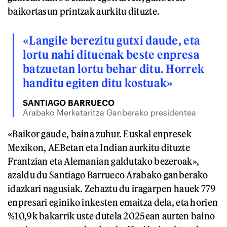
baikortasun printzak aurkitu dituzte.
«Langile berezitu gutxi daude, eta
lortu nahi dituenak beste enpresa
batzuetan lortu behar ditu. Horrek
handitu egiten ditu kostuak»
SANTIAGO BARRUECO
Arabako Merkataritza Ganberako presidentea
«Baikor gaude, baina zuhur. Euskal enpresek
Mexikon, AEBetan eta Indian aurkitu dituzte
Frantzian eta Alemanian galdutako bezeroak»,
azaldu du Santiago Barrueco Arabako ganberako
idazkari nagusiak. Zehaztu du iragarpen hauek 779
enpresari eginiko inkesten emaitza dela, eta horien
%10,9k bakarrik uste dutela 2025ean aurten baino