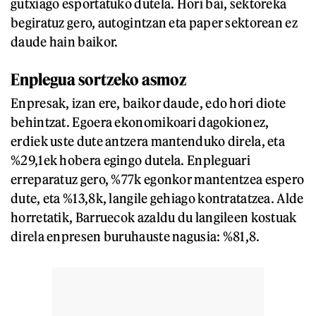
gutxiago esportatuko dutela. Hori bai, sektoreka
begiratuz gero, autogintzan eta paper sektorean ez
daude hain baikor.
Enplegua sortzeko asmoz
Enpresak, izan ere, baikor daude, edo hori diote
behintzat. Egoera ekonomikoari dagokionez,
erdiek uste dute antzera mantenduko direla, eta
%29,1ek hobera egingo dutela. Enpleguari
erreparatuz gero, %77k egonkor mantentzea espero
dute, eta %13,8k, langile gehiago kontratatzea. Alde
horretatik, Barruecok azaldu du langileen kostuak
direla enpresen buruhauste nagusia: %81,8.