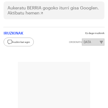
Aukeratu
BERRIA
gogoko iturri gisa Googlen.
Aktibatu hemen
IRUZKINAK
Ez dago iruzkinik
Iruzkin bat egin
ORDENATU