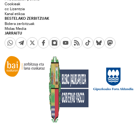
Cookieak
cc Lizentzia
Kanal etikoa
BESTELAKO ZERBITZUAK
Bidera zerbitzuak
Midas Media
JARRAITU