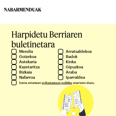
NABARMENDUAK
Harpidetu Berriaren
buletinetara
Mendia
Arratsaldekoa
Goizekoa
Badok
Astekaria
Kinka
Kazetaritza
Gipuzkoa
Bizkaia
Araba
Nafarroa
Iparraldea
Izena ematean
pribatutasun politika
onartzen duzu.