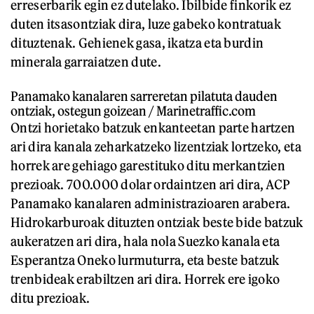
erreserbarik egin ez dutelako. Ibilbide finkorik ez
duten itsasontziak dira, luze gabeko kontratuak
dituztenak. Gehienek gasa, ikatza eta burdin
minerala garraiatzen dute.
Panamako kanalaren sarreretan pilatuta dauden
ontziak, ostegun goizean / Marinetraffic.com
Ontzi horietako batzuk enkanteetan parte hartzen
ari dira kanala zeharkatzeko lizentziak lortzeko, eta
horrek are gehiago garestituko ditu merkantzien
prezioak. 700.000 dolar ordaintzen ari dira, ACP
Panamako kanalaren administrazioaren arabera.
Hidrokarburoak dituzten ontziak beste bide batzuk
aukeratzen ari dira, hala nola Suezko kanala eta
Esperantza Oneko lurmuturra, eta beste batzuk
trenbideak erabiltzen ari dira. Horrek ere igoko
ditu prezioak.