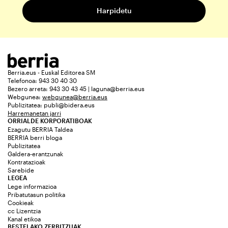
Berria.eus - Euskal Editorea SM
Telefonoa: 943 30 40 30
Bezero arreta: 943 30 43 45 | laguna@berria.eus
Webgunea:
webgunea@berria.eus
Publizitatea:
publi@bidera.eus
Harremanetan jarri
ORRIALDE KORPORATIBOAK
Ezagutu BERRIA Taldea
BERRIA berri bloga
Publizitatea
Galdera-erantzunak
Kontratazioak
Sarebide
LEGEA
Lege informazioa
Pribatutasun politika
Cookieak
cc Lizentzia
Kanal etikoa
BESTELAKO ZERBITZUAK