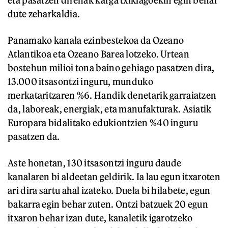
dute zeharkaldia.
Panamako kanala ezinbestekoa da Ozeano
Atlantikoa eta Ozeano Barea lotzeko. Urtean
bostehun milioi tona baino gehiago pasatzen dira,
13.000 itsasontzi inguru, munduko
merkataritzaren %6. Handik denetarik garraiatzen
da, laboreak, energiak, eta manufakturak. Asiatik
Europara bidalitako edukiontzien %40 inguru
pasatzen da.
Aste honetan, 130 itsasontzi inguru daude
kanalaren bi aldeetan geldirik. Ia lau egun itxaroten
ari dira sartu ahal izateko. Duela bi hilabete, egun
bakarra egin behar zuten. Ontzi batzuek 20 egun
itxaron behar izan dute, kanaletik igarotzeko