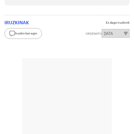
IRUZKINAK
Ez dago iruzkinik
Iruzkin bat egin
ORDENATU