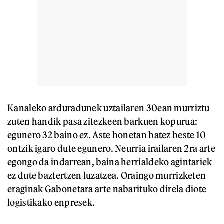
Kanaleko arduradunek uztailaren 30ean murriztu
zuten handik pasa zitezkeen barkuen kopurua:
egunero 32 baino ez. Aste honetan batez beste 10
ontzik igaro dute egunero. Neurria irailaren 2ra arte
egongo da indarrean, baina herrialdeko agintariek
ez dute baztertzen luzatzea. Oraingo murrizketen
eraginak Gabonetara arte nabarituko direla diote
logistikako enpresek.