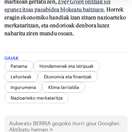
martxoan gertatu zen,
Ever Given
ontziak sei
egunez itsas pasabidea blokeatu baitzuen
. Horrek
eragin ekonomiko handiak izan zituen nazioarteko
merkataritzan, eta ondorioak denbora luzez
nabaritu ziren mundu osoan.
GAIAK
Panama
Hondamenak eta istripuak
Lehorteak
Ekonomia eta finantzak
Ingurumena
Klima larrialdia
Nazioarteko merkataritza
Aukeratu
BERRIA
gogoko iturri gisa Googlen.
Aktibatu hemen