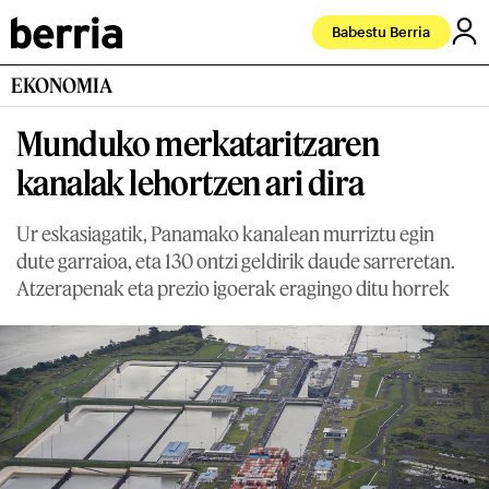
Babestu Berria
EKONOMIA
Munduko merkataritzaren
kanalak lehortzen ari dira
Ur eskasiagatik, Panamako kanalean murriztu egin
dute garraioa, eta 130 ontzi geldirik daude sarreretan.
Atzerapenak eta prezio igoerak eragingo ditu horrek