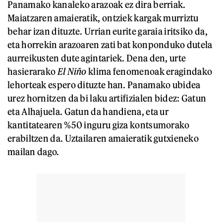
Panamako kanaleko arazoak ez dira berriak.
Maiatzaren amaieratik, ontziek kargak murriztu
behar izan dituzte. Urrian eurite garaia iritsiko da,
eta horrekin arazoaren zati bat konponduko dutela
aurreikusten dute agintariek. Dena den, urte
hasierarako
El Niño
klima fenomenoak eragindako
lehorteak espero dituzte han. Panamako ubidea
urez hornitzen da bi laku artifizialen bidez: Gatun
eta Alhajuela. Gatun da handiena, eta ur
kantitatearen %50 inguru giza kontsumorako
erabiltzen da. Uztailaren amaieratik gutxieneko
mailan dago.