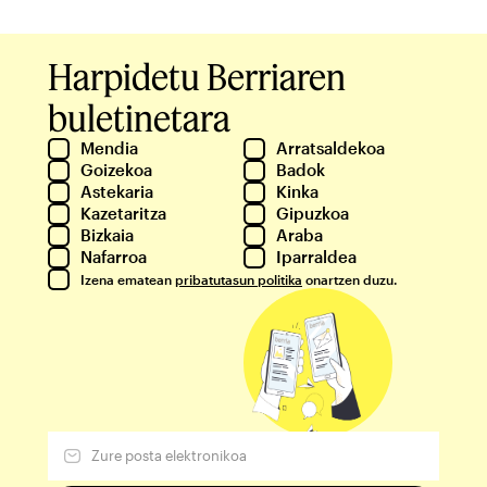
Harpidetu Berriaren
buletinetara
Mendia
Arratsaldekoa
Goizekoa
Badok
Astekaria
Kinka
Kazetaritza
Gipuzkoa
Bizkaia
Araba
Nafarroa
Iparraldea
Izena ematean
pribatutasun politika
onartzen duzu.