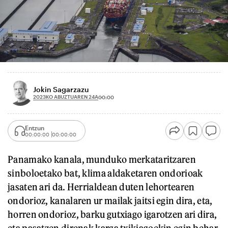
Jokin Sagarzazu
2023KO ABUZTUAREN 24A
00:00
Entzun
00:00:00
00:00:00
Panamako kanala, munduko merkataritzaren
sinboloetako bat, klima aldaketaren ondorioak
jasaten ari da. Herrialdean duten lehortearen
ondorioz, kanalaren ur mailak jaitsi egin dira, eta,
horren ondorioz, barku gutxiago igarotzen ari dira,
eta pasatzen direnak karga txikiagoekin egin behar