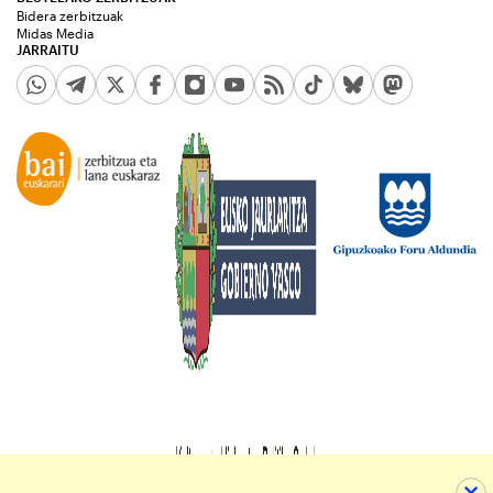
Bidera zerbitzuak
Midas Media
JARRAITU