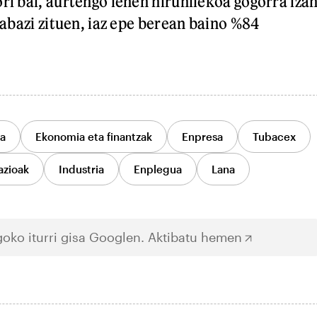
ri bai, aurtengo lehen hiruhilekoa gogorra iza
irabazi zituen, iaz epe berean baino %84
ia
Ekonomia eta finantzak
Enpresa
Tubacex
azioak
Industria
Enplegua
Lana
oko iturri gisa Googlen.
Aktibatu hemen