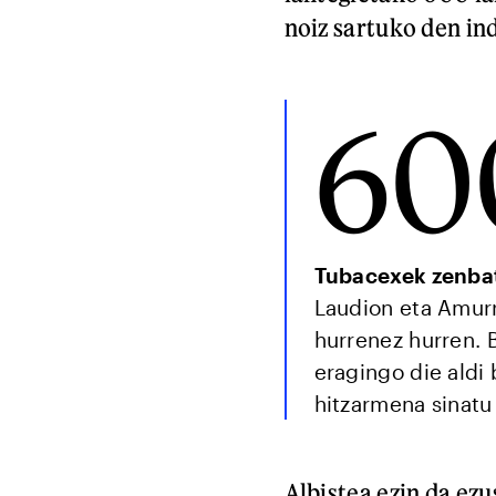
noiz sartuko den in
60
Tubacexek zenbat
Laudion eta Amurri
hurrenez hurren. B
eragingo die aldi 
hitzarmena sinatu
Albistea ezin da ezu