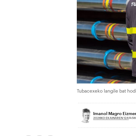
Tubacexeko langile bat hod
Imanol Magro Eizme
2026KO EKAINAREN 12A
11:56