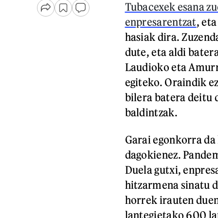
Tubacexek esana zue
enpresarentzat
, et
hasiak dira. Zuzend
dute, eta aldi bater
Laudioko eta Amurri
egiteko. Oraindik e
bilera batera deitu 
baldintzak.
Garai egonkorra da
dagokienez. Pandem
Duela gutxi, enpres
hitzarmena sinatu d
horrek irauten due
lantegietako 600 la