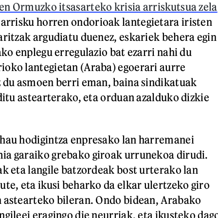
n Ormuzko itsasarteko krisia arriskutsua zela
a arrisku horren ondorioak lantegietara iristen
aritzak argudiatu duenez, eskariek behera egin
ako enplegu erregulazio bat ezarri nahi du
oko lantegietan (Araba) egoerari aurre
z du asmoen berri eman, baina sindikatuak
ditu astearterako, eta orduan azalduko dizkie
 hau hodigintza enpresako lan harremanei
ia garaiko grebako giroak urrunekoa dirudi.
ak eta langile batzordeak bost urterako lan
ute, eta ikusi beharko da elkar ulertzeko giro
n astearteko bileran. Ondo bidean, Arabako
ngileei eragingo die neurriak, eta ikusteko dag