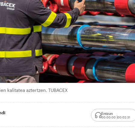
ien kalitatea aztertzen. TUBACEX
ndi
Entzun
00:00:00
00:02:31