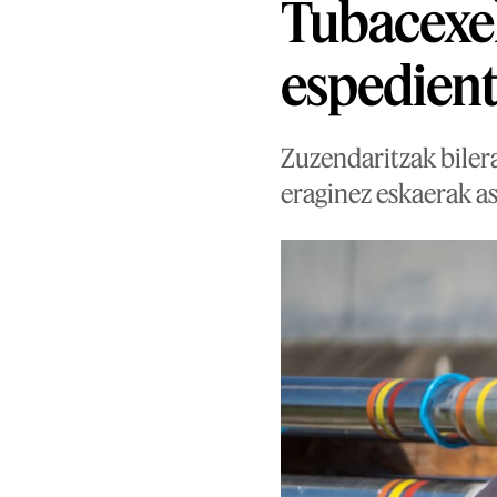
Tubacexek
espedient
Zuzendaritzak biler
eraginez eskaerak ask