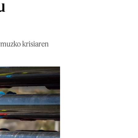
u
Ormuzko krisiaren