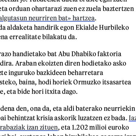
eta orduan ohartarazi zuen ez zuela baztertzen
lgutasun neurriren bat» hartzea
.
da aldaketa handirik egon Ekialde Hurbileko
ena errealitate bilakatu da.
razo handietako bat Abu Dhabiko faktoria
dira. Araban ekoizten diren hodietako asko
zte inguruko bazkideen beharretara
isteko, baina, hodi horiek Ormuzko itsasartea
, eta bide hori itxita dago.
dena den, ona da, eta aldi baterako neurriekin
ai behintzat krisia askorik luzatzen ez bada.
Ia
irabaziak izan zituen
, eta 1.202 milioi euroko