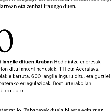
darrean eta zenbat iraungo duen.
0
 langile dituen Araban
Hodigintza enpresak
on ditu lantegi nagusiak: TTI eta Aceralava,
iak elkartuta, 600 langile inguru ditu, eta guztiei
baterako erregulazioak. Bost urterako lan
 berri dute.
stetzat jo. Tubacexek duela bi aste egin zuen