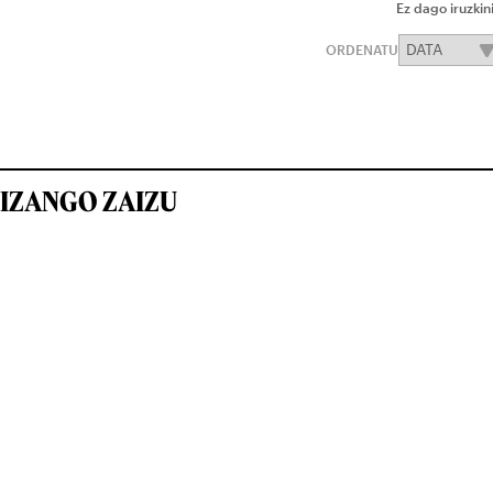
Ez dago iruzkin
ORDENATU
IZANGO ZAIZU