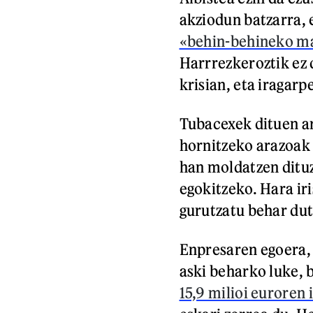
akziodun batzarra, 
«behin-behineko ma
Harrrezkeroztik ez 
krisian, eta iragarp
Tubacexek dituen a
hornitzeko arazoak 
han moldatzen ditu
egokitzeko. Hara ir
gurutzatu behar dute
Enpresaren egoera, 
aski beharko luke, b
15,9 milioi euroren 