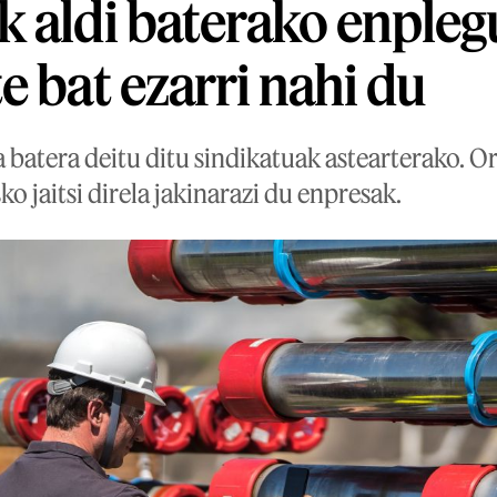
 aldi baterako enpleg
e bat ezarri nahi du
a batera deitu ditu sindikatuak astearterako. 
o jaitsi direla jakinarazi du enpresak.