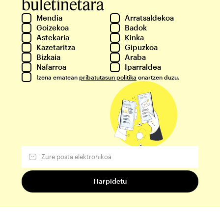
buletinetara
Mendia
Arratsaldekoa
Goizekoa
Badok
Astekaria
Kinka
Kazetaritza
Gipuzkoa
Bizkaia
Araba
Nafarroa
Iparraldea
Izena ematean
pribatutasun politika
onartzen duzu.