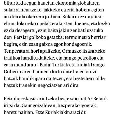
bihurtu da egun hauetan ekonomia globalaren
sukarra neurtzeko, jakiteko ea eria hobera egiten
ari den ala okerrera jo duen. Sukarra ez da jaitsi,
ehun dolarreko upelak erakusten duenez, eta kezka
ez da desagertu, ezin baita jakin zenbat luzatuko
den Persiar golkoko gatazka; termometro berriari
begira, ezin esan gaixoa egonkor dagoenik.
Tenperatura hori apaltzeko, Ormuzko itsasarteko
trafikoa handitu daiteke, eta hango petrolioa eta
gasa munduratu. Bada, Turkiak eta Indiak Irango
Gobernuaren baimena lortu dute haien ontzi
batzuk handik igaro daitezen, eta beste herrialde
batzuk Iranekin negoziatzen ari dira.
Petrolio eskasia arintzeko beste saio bat AEBetatik
iritsi da. Gaur goizaldean, bezperako igoerak
baretu nahian, Etxe Zuriak jakinarazi du