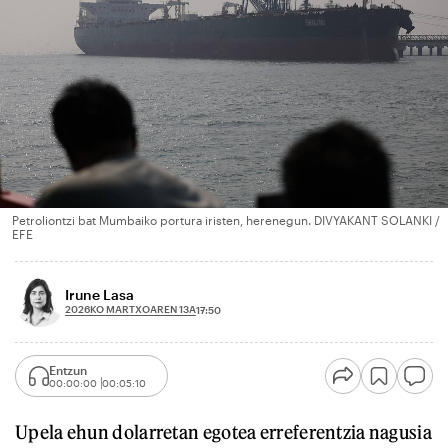
Petroliontzi bat Mumbaiko portura iristen, herenegun. DIVYAKANT SOLANKI /
EFE
Irune Lasa
2026KO MARTXOAREN 13A
17:50
Entzun
00:00:00
00:05:10
Upela ehun dolarretan egotea erreferentzia nagusia