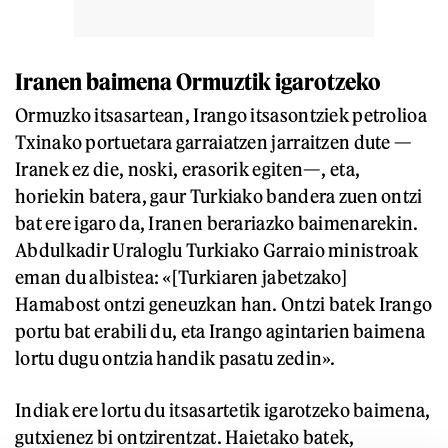
Iranen baimena Ormuztik igarotzeko
Ormuzko itsasartean, Irango itsasontziek petrolioa
Txinako portuetara garraiatzen jarraitzen dute —
Iranek ez die, noski, erasorik egiten—, eta,
horiekin batera, gaur Turkiako bandera zuen ontzi
bat ere igaro da, Iranen berariazko baimenarekin.
Abdulkadir Uraloglu Turkiako Garraio ministroak
eman du albistea: «[Turkiaren jabetzako]
Hamabost ontzi geneuzkan han. Ontzi batek Irango
portu bat erabili du, eta Irango agintarien baimena
lortu dugu ontzia handik pasatu zedin».
Indiak ere lortu du itsasartetik igarotzeko baimena,
gutxienez bi ontzirentzat. Haietako batek,