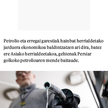
Petrolio eta erregai garestiak hainbat herrialdetako
jarduera ekonomikoa baldintzatzen ari dira, batez
ere Asiako herrialdeetakoa, gehienak Persiar
golkoko petrolioaren mende baitaude.