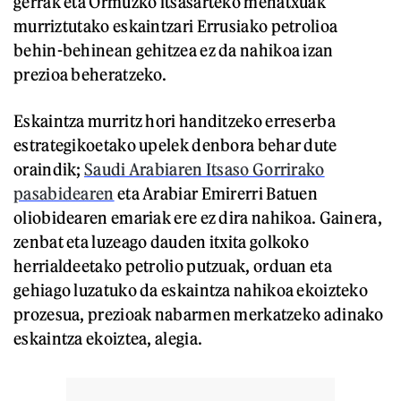
gerrak eta Ormuzko itsasarteko mehatxuak
murriztutako eskaintzari Errusiako petrolioa
behin-behinean gehitzea ez da nahikoa izan
prezioa beheratzeko.
Eskaintza murritz hori handitzeko erreserba
estrategikoetako upelek denbora behar dute
oraindik;
Saudi Arabiaren Itsaso Gorrirako
pasabidearen
eta Arabiar Emirerri Batuen
oliobidearen emariak ere ez dira nahikoa. Gainera,
zenbat eta luzeago dauden itxita golkoko
herrialdeetako petrolio putzuak, orduan eta
gehiago luzatuko da eskaintza nahikoa ekoizteko
prozesua, prezioak nabarmen merkatzeko adinako
eskaintza ekoiztea, alegia.