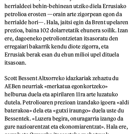
herrialdeei behin-behinean utziko diela Errusiako
petrolioa erosten —orain arte zigorpean egon da
herrialde hori—. Hala, jaitsi egin da Brent upelaren
prezioa, baina 102 dolarretatik ehunera soilik. Izan
ere, dagoeneko petroliontzietan itsasoratu den
erregaiari bakarrik kendu diote zigorra, eta
Errusiak berak esan du ehun milioi upel dituela
itsasoan.
Scott Bessent Altxorreko idazkariak zehaztu du
AEBen neurriak «merkatua egonkortzeko»
helburua duela eta apirilaren 11ra arte luzatuko
dutela. Petrolioaren prezioan izandako igoera «aldi
baterakoa» dela eta «gutxi iraungo» duela uste du
Bessentek. «Luzera begira, onuragarria izango da
gure nazioarentzat eta ekonomiarentzat». Hala ere,