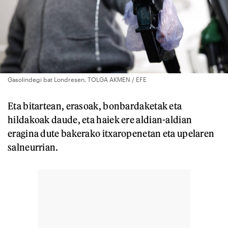
Gasolindegi bat Londresen. TOLGA AKMEN / EFE
Eta bitartean, erasoak, bonbardaketak eta
hildakoak daude, eta haiek ere aldian-aldian
eragina dute bakerako itxaropenetan eta upelaren
salneurrian.