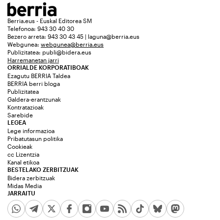
Berria.eus - Euskal Editorea SM
Telefonoa: 943 30 40 30
Bezero arreta: 943 30 43 45 | laguna@berria.eus
Webgunea:
webgunea@berria.eus
Publizitatea:
publi@bidera.eus
Harremanetan jarri
ORRIALDE KORPORATIBOAK
Ezagutu BERRIA Taldea
BERRIA berri bloga
Publizitatea
Galdera-erantzunak
Kontratazioak
Sarebide
LEGEA
Lege informazioa
Pribatutasun politika
Cookieak
cc Lizentzia
Kanal etikoa
BESTELAKO ZERBITZUAK
Bidera zerbitzuak
Midas Media
JARRAITU