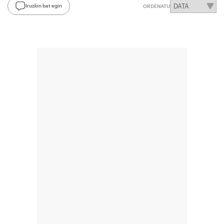
Iruzkin bat egin
ORDENATU