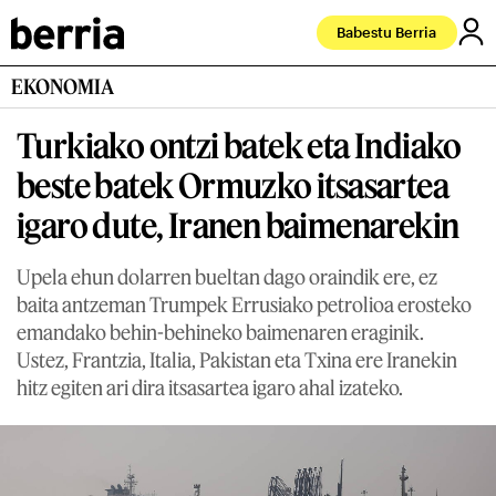
Babestu Berria
EKONOMIA
Turkiako ontzi batek eta Indiako
beste batek Ormuzko itsasartea
igaro dute, Iranen baimenarekin
Upela ehun dolarren bueltan dago oraindik ere, ez
baita antzeman Trumpek Errusiako petrolioa erosteko
emandako behin-behineko baimenaren eraginik.
Ustez, Frantzia, Italia, Pakistan eta Txina ere Iranekin
hitz egiten ari dira itsasartea igaro ahal izateko.