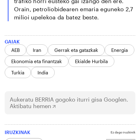
trafiko horri eusteko gai izango den ere.
Orain, petroliobidearen emaria eguneko 2,7
milioi upelekoa da batez beste.
GAIAK
AEB
Iran
Gerrak eta gatazkak
Energia
Ekonomia eta finantzak
Ekialde Hurbila
Turkia
India
Aukeratu
BERRIA
gogoko iturri gisa Googlen.
Aktibatu hemen
IRUZKINAK
Ez dago iruzkinik