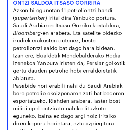
ONTZI SALDOA ITSASO GORRIRA
Azken bi egunetan 11 petroliontzi handi
(
supertanker
) iritsi dira Yanbuko portura,
Saudi Arabiaren Itsaso Gorriko kostaldera,
Bloomberg-
en arabera. Eta satelite bidezko
irudiek erakusten dutenez, beste
petroliontzi saldo bat dago hara bidean.
Izan ere, Ekialdetik Mendebalderako Hodia
izenekoa Yanbura iristen da, Persiar golkotik
gertu dauden petrolio hobi erraldoietatik
abiatuta.
Pasabide hori erabili nahi du Saudi Arabiak
bere petrolio ekoizpenaren zati bat bederen
esportatzeko. Riahden arabera, laster bost
milioi upel ontziratu nahiko lituzkete
eguneko, baina ez dago argi noiz iritsiko
diren kopuru horietara, ezta azpiegitura