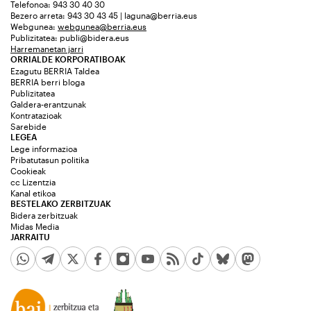
Telefonoa: 943 30 40 30
Bezero arreta: 943 30 43 45 | laguna@berria.eus
Webgunea:
webgunea@berria.eus
Publizitatea:
publi@bidera.eus
Harremanetan jarri
ORRIALDE KORPORATIBOAK
Ezagutu BERRIA Taldea
BERRIA berri bloga
Publizitatea
Galdera-erantzunak
Kontratazioak
Sarebide
LEGEA
Lege informazioa
Pribatutasun politika
Cookieak
cc Lizentzia
Kanal etikoa
BESTELAKO ZERBITZUAK
Bidera zerbitzuak
Midas Media
JARRAITU