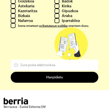
Goizekoa
Badok
Astekaria
Kinka
Kazetaritza
Gipuzkoa
Bizkaia
Araba
Nafarroa
Iparraldea
Izena ematean
pribatutasun politika
onartzen duzu.
Berria.eus - Euskal Editorea SM