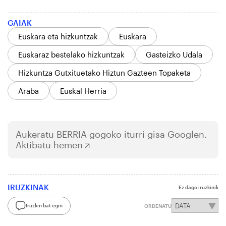
GAIAK
Euskara eta hizkuntzak
Euskara
Euskaraz bestelako hizkuntzak
Gasteizko Udala
Hizkuntza Gutxituetako Hiztun Gazteen Topaketa
Araba
Euskal Herria
Aukeratu
BERRIA
gogoko iturri gisa Googlen.
Aktibatu hemen
IRUZKINAK
Ez dago iruzkinik
Iruzkin bat egin
ORDENATU