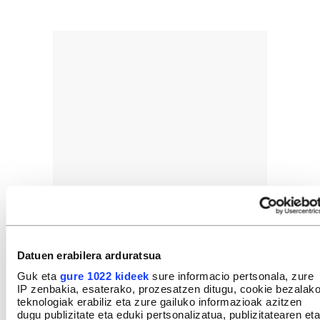
Datuen erabilera arduratsua
Guk eta
gure 1022 kideek
sure informacio pertsonala, zure
IP zenbakia, esaterako, prozesatzen ditugu, cookie bezalak
teknologiak erabiliz eta zure gailuko informazioak azitzen
dugu publizitate eta eduki pertsonalizatua, publizitatearen eta