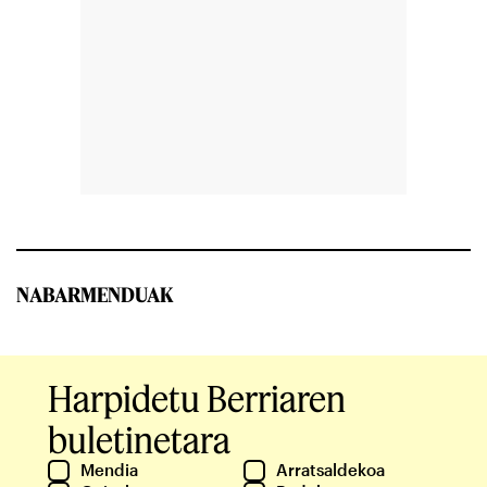
NABARMENDUAK
Harpidetu Berriaren
buletinetara
Mendia
Arratsaldekoa