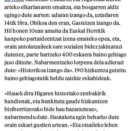
arteko elkarlanaren emaitza, eta bosgarren aldiz
egingo dute aurten: udaran izango da, uztailaren
14tik 18ra. Ohikoa den eran, Gasteizen izango da.
Hil honen 10ean amaitu da Euskal Herritik
kanpoko partaideentzat izena emateko epea, eta,
orain antolatzaileek sare sozialen bidez jakinarazi
dutenez, parte hartzeko 400 eskaera baino gehiago
jaso dituzte. Nabarmentzeko lorpena dela adierazi
dute: «Historikoa izango da». 190 hizkuntza gutxitu
baino gehiagotatik heldu zaizkie eskabideak.
«Hauek dira Higaren historiako zenbakirik
handienak, eta hunkituta gaude hizkuntzen
biziberritzerako bide hau hazarazteaz»,
nabarmendu dute. Hautaketa egin beharko dute
orain eskari guztien artean. «Eta otsaileko lehen