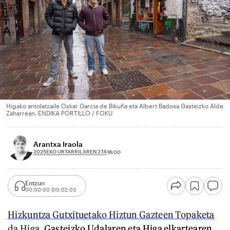
Higako antolatzaile Oskar Garcia de Bikuña eta Albert Badosa Gasteizko Alde
Zaharrean. ENDIKA PORTILLO / FOKU
Arantxa Iraola
2025EKO URTARRILAREN 27A
16:00
Entzun
00:00:00
00:02:03
Hizkuntza Gutxituetako Hiztun Gazteen Topaketa
da Higa
, Gasteizko Udalaren eta Higa elkartearen