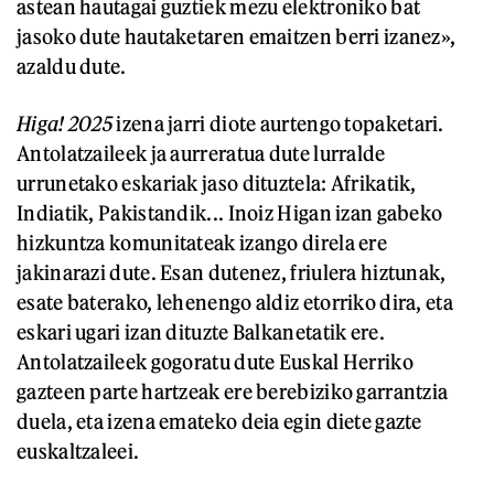
astean hautagai guztiek mezu elektroniko bat
jasoko dute hautaketaren emaitzen berri izanez»,
azaldu dute.
Higa! 2025
izena jarri diote aurtengo topaketari.
Antolatzaileek ja aurreratua dute lurralde
urrunetako eskariak jaso dituztela: Afrikatik,
Indiatik, Pakistandik... Inoiz Higan izan gabeko
hizkuntza komunitateak izango direla ere
jakinarazi dute. Esan dutenez, friulera hiztunak,
esate baterako, lehenengo aldiz etorriko dira, eta
eskari ugari izan dituzte Balkanetatik ere.
Antolatzaileek gogoratu dute Euskal Herriko
gazteen parte hartzeak ere berebiziko garrantzia
duela, eta izena emateko deia egin diete gazte
euskaltzaleei.