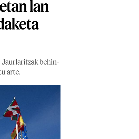
etan lan
ldaketa
Jaurlaritzak behin-
u arte.