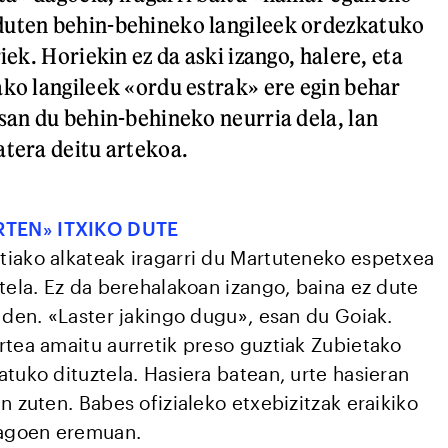
duten behin-behineko langileek ordezkatuko
riek. Horiekin ez da aski izango, halere, eta
ako langileek «ordu estrak» ere egin behar
esan du behin-behineko neurria dela, lan
atera deitu artekoa.
TEN» ITXIKO DUTE
iako alkateak iragarri du Martuteneko espetxea
tela. Ez da berehalakoan izango, baina ez dute
 den. «Laster jakingo dugu», esan du Goiak.
rtea amaitu aurretik preso guztiak Zubietako
tuko dituztela. Hasiera batean, urte hasieran
n zuten. Babes ofizialeko etxebizitzak eraikiko
dagoen eremuan.