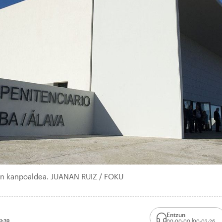
en kanpoaldea. JUANAN RUIZ / FOKU
Entzun
11:39
00:00:00
00:02:26