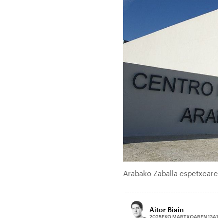
Arabako Zaballa espetxear
Aitor Biain
2025EKO MARTXOAREN 13A