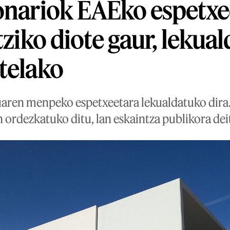
onariok EAEko espetxe
tziko diote gaur, lekua
telako
ren menpeko espetxeetara lekualdatuko dira. 
 ordezkatuko ditu, lan eskaintza publikora deit