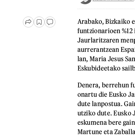
Arabako, Bizkaiko e
funtzionarioen %12 
Jaurlaritzaren menp
aurrerantzean Espa
lan, Maria Jesus San
Eskubideetako sailb
Denera, berrehun fu
onartu die Eusko Ja
dute lanpostua. Gai
utziko dute. Eusko 
eskumena bere gain,
Martune eta Zaballa