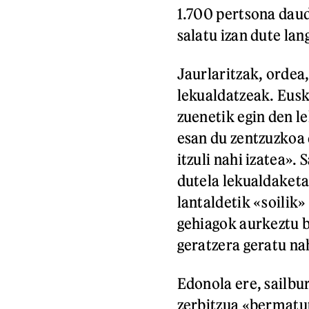
1.700 pertsona daud
salatu izan dute lan
Jaurlaritzak, orde
lekualdatzeak. Eusk
zuenetik egin den l
esan du zentzuzkoa 
itzuli nahi izatea»
dutela lekualdaketa
lantaldetik «soilik
gehiagok aurkeztu 
geratzera geratu na
Edonola ere, sailb
zerbitzua «bermatut