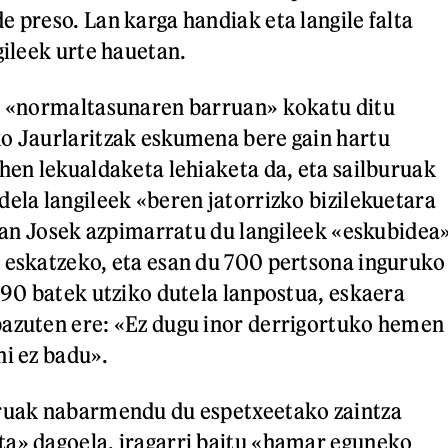
e preso. Lan karga handiak eta langile falta
gileek urte hauetan.
a, «normaltasunaren barruan» kokatu ditu
o Jaurlaritzak eskumena bere gain hartu
ehen lekualdaketa lehiaketa da, eta sailburuak
dela langileek «beren jatorrizko bizilekuetara
. San Josek azpimarratu du langileek «eskubidea
 eskatzeko, eta esan du 700 pertsona inguruko
» 90 batek utziko dutela lanpostua, eskaera
bazuten ere: «Ez dugu inor derrigortuko hemen
hi ez badu».
uruak nabarmendu du espetxeetako zaintza
a» dagoela, iragarri baitu «hamar eguneko