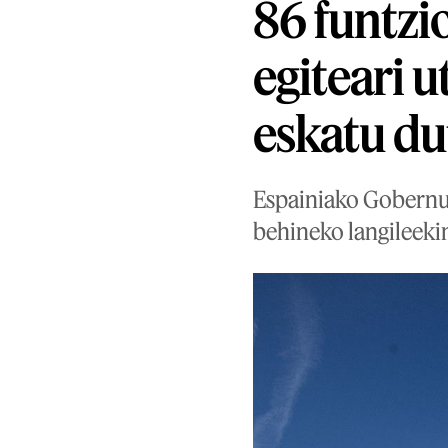
86 funtzi
egiteari u
eskatu du
Espainiako Gobernua
behineko langileekin