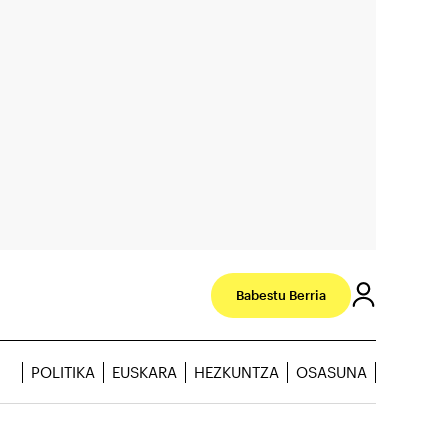
Babestu Berria
POLITIKA
EUSKARA
HEZKUNTZA
OSASUNA