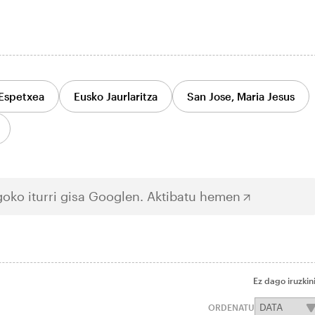
Espetxea
Eusko Jaurlaritza
San Jose, Maria Jesus
oko iturri gisa Googlen.
Aktibatu hemen
Ez dago iruzkin
ORDENATU