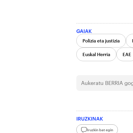
GAIAK
Polizia eta justizia
Euskal Herria
EAE
Aukeratu
BERRIA
gog
IRUZKINAK
Iruzkin bat egin