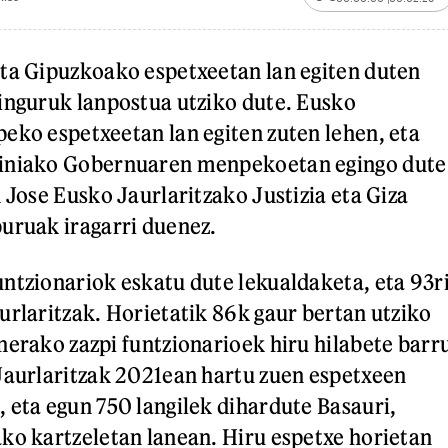
ta Gipuzkoako espetxeetan lan egiten duten
inguruk lanpostua utziko dute. Eusko
eko espetxeetan lan egiten zuten lehen, eta
iniako Gobernuaren menpekoetan egingo dute
 Jose Eusko Jaurlaritzako Justizia eta Giza
uruak iragarri duenez.
ntzionariok eskatu dute lekualdaketa, eta 93r
urlaritzak. Horietatik 86k gaur bertan utziko
nerako zazpi funtzionarioek hiru hilabete barr
Jaurlaritzak 2021ean hartu zuen espetxeen
 eta egun 750 langilek dihardute Basauri,
ko kartzeletan lanean. Hiru espetxe horietan