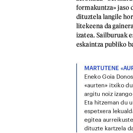
formakuntza» jaso 
dituztela langile ho
litekeena da gainer
izatea. Sailburuak 
eskaintza publiko b
MARTUTENE «AUR
Eneko Goia Donost
«aurten» itxiko du
argitu noiz izango
Eta hitzeman du u
espetxera lekualda
egitea aurreikuste
dituzte kartzela 