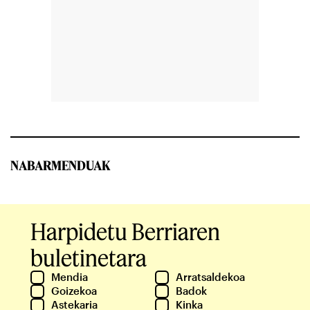
NABARMENDUAK
Harpidetu Berriaren
buletinetara
Mendia
Arratsaldekoa
Goizekoa
Badok
Astekaria
Kinka