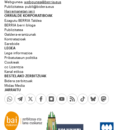
Webgunea:
webgunea@berria.eus
Publizitatea:
publi@bidera.eus
Harremanetan jarri
ORRIALDE KORPORATIBOAK
Ezagutu BERRIA Taldea
BERRIA berri bloga
Publizitatea
Galdera-erantzunak
Kontratazioak
Sarebide
LEGEA
Lege informazioa
Pribatutasun politika
Cookieak
cc Lizentzia
Kanal etikoa
BESTELAKO ZERBITZUAK
Bidera zerbitzuak
Midas Media
JARRAITU