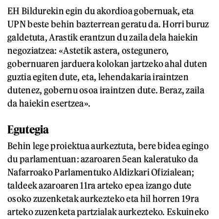
EH Bildurekin egin du akordioa gobernuak, eta
UPN beste behin bazterrean geratu da. Horri buruz
galdetuta, Arastik erantzun du zaila dela haiekin
negoziatzea: «Astetik astera, ostegunero,
gobernuaren jarduera kolokan jartzeko ahal duten
guztia egiten dute, eta, lehendakaria iraintzen
dutenez, gobernu osoa iraintzen dute. Beraz, zaila
da haiekin esertzea».
Egutegia
Behin lege proiektua aurkeztuta, bere bidea egingo
du parlamentuan: azaroaren 5ean kaleratuko da
Nafarroako Parlamentuko Aldizkari Ofizialean;
taldeek azaroaren 11ra arteko epea izango dute
osoko zuzenketak aurkezteko eta hil horren 19ra
arteko zuzenketa partzialak aurkezteko. Eskuineko