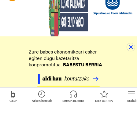
Zure babes ekonomikoari esker
egiten dugu kazetaritza
konprometitua.
BABESTU BERRIA
Egin zure ekarpena
Gaur
Azken berriak
Entzun BERRIA
Nire BERRIA
Atalak