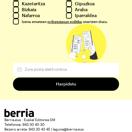
Kazetaritza
Gipuzkoa
Bizkaia
Araba
Nafarroa
Iparraldea
Izena ematean
pribatutasun politika
onartzen duzu.
Berria.eus - Euskal Editorea SM
Telefonoa: 943 30 40 30
Bezero arreta: 943 30 43 45 | laguna@berria.eus