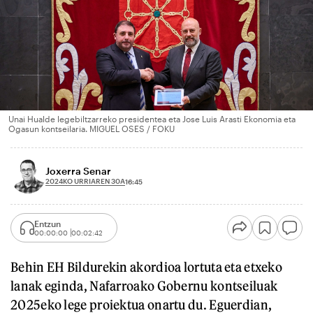
Unai Hualde legebiltzarreko presidentea eta Jose Luis Arasti Ekonomia eta
Ogasun kontseilaria. MIGUEL OSES / FOKU
Joxerra Senar
2024KO URRIAREN 30A
16:45
Entzun
00:00:00
00:02:42
Behin EH Bildurekin akordioa lortuta eta etxeko
lanak eginda, Nafarroako Gobernu kontseiluak
2025eko lege proiektua onartu du. Eguerdian,