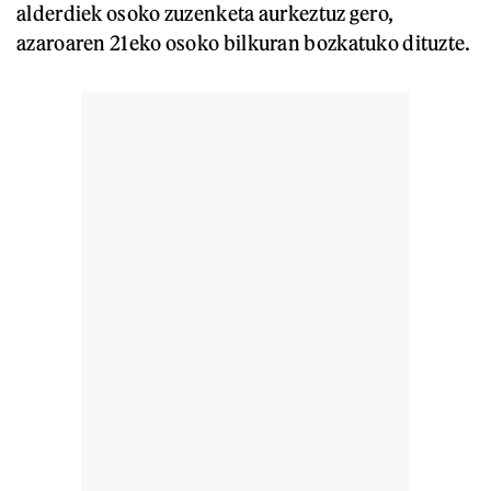
alderdiek osoko zuzenketa aurkeztuz gero,
azaroaren 21eko osoko bilkuran bozkatuko dituzte.