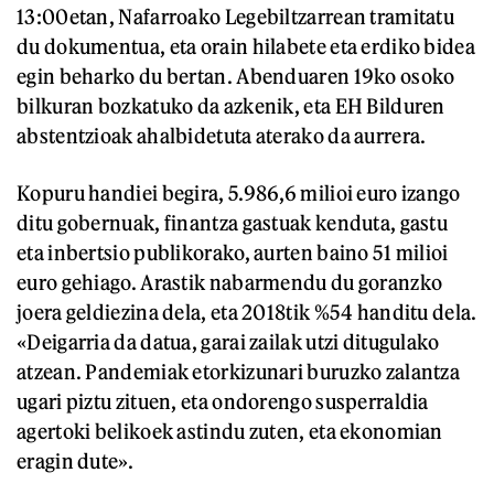
13:00etan, Nafarroako Legebiltzarrean tramitatu
du dokumentua, eta orain hilabete eta erdiko bidea
egin beharko du bertan. Abenduaren 19ko osoko
bilkuran bozkatuko da azkenik, eta EH Bilduren
abstentzioak ahalbidetuta aterako da aurrera.
Kopuru handiei begira, 5.986,6 milioi euro izango
ditu gobernuak, finantza gastuak kenduta, gastu
eta inbertsio publikorako, aurten baino 51 milioi
euro gehiago. Arastik nabarmendu du goranzko
joera geldiezina dela, eta 2018tik %54 handitu dela.
«Deigarria da datua, garai zailak utzi ditugulako
atzean. Pandemiak etorkizunari buruzko zalantza
ugari piztu zituen, eta ondorengo susperraldia
agertoki belikoek astindu zuten, eta ekonomian
eragin dute».