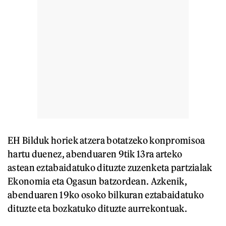
EH Bilduk horiek atzera botatzeko konpromisoa
hartu duenez, abenduaren 9tik 13ra arteko
astean eztabaidatuko dituzte zuzenketa partzialak
Ekonomia eta Ogasun batzordean. Azkenik,
abenduaren 19ko osoko bilkuran eztabaidatuko
dituzte eta bozkatuko dituzte aurrekontuak.