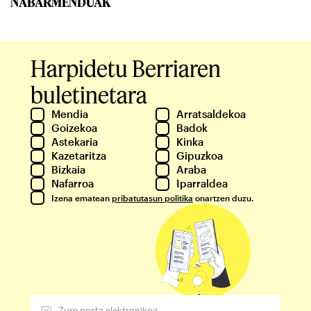
NABARMENDUAK
Harpidetu Berriaren
buletinetara
Mendia
Arratsaldekoa
Goizekoa
Badok
Astekaria
Kinka
Kazetaritza
Gipuzkoa
Bizkaia
Araba
Nafarroa
Iparraldea
Izena ematean
pribatutasun politika
onartzen duzu.