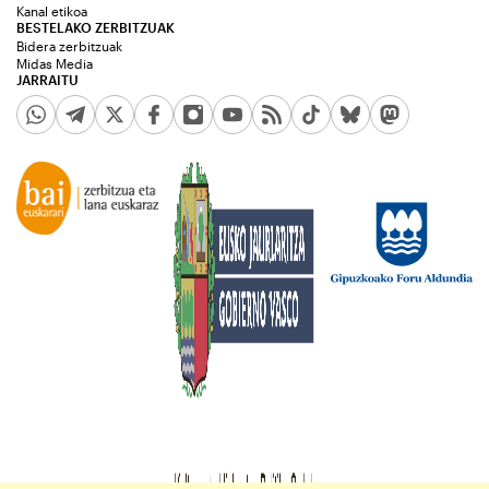
Kanal etikoa
BESTELAKO ZERBITZUAK
Bidera zerbitzuak
Midas Media
JARRAITU