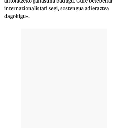
antolatzeko gaitasuna badugu. Gure betebehar
internazionalistari segi, sostengua adieraztea
dagokigu».