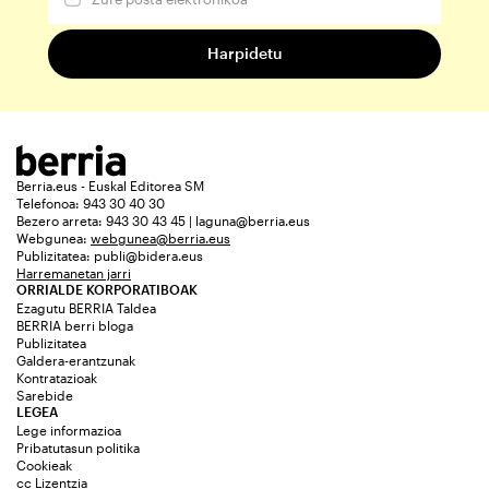
Berria.eus - Euskal Editorea SM
Telefonoa: 943 30 40 30
Bezero arreta: 943 30 43 45 | laguna@berria.eus
Webgunea:
webgunea@berria.eus
Publizitatea:
publi@bidera.eus
Harremanetan jarri
ORRIALDE KORPORATIBOAK
Ezagutu BERRIA Taldea
BERRIA berri bloga
Publizitatea
Galdera-erantzunak
Kontratazioak
Sarebide
LEGEA
Lege informazioa
Pribatutasun politika
Cookieak
cc Lizentzia