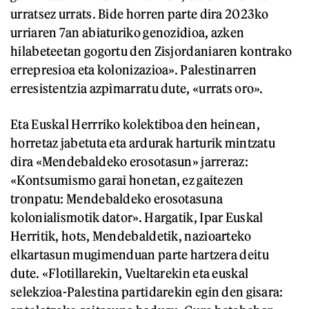
urratsez urrats. Bide horren parte dira 2023ko
urriaren 7an abiaturiko genozidioa, azken
hilabeteetan gogortu den Zisjordaniaren kontrako
errepresioa eta kolonizazioa». Palestinarren
erresistentzia azpimarratu dute, «urrats oro».
Eta Euskal Herrriko kolektiboa den heinean,
horretaz jabetuta eta ardurak harturik mintzatu
dira «Mendebaldeko erosotasun» jarreraz:
«Kontsumismo garai honetan, ez gaitezen
tronpatu: Mendebaldeko erosotasuna
kolonialismotik dator». Hargatik, Ipar Euskal
Herritik, hots, Mendebaldetik, nazioarteko
elkartasun mugimenduan parte hartzera deitu
dute. «Flotillarekin, Vueltarekin eta euskal
selekzioa-Palestina partidarekin egin den gisara: