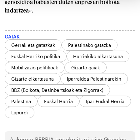
genozidioa babesten duten enpresen boikota
indartzea».
GAIAK
Gerrak eta gatazkak
Palestinako gatazka
Euskal Herriko politika
Herriekiko elkartasuna
Mobilizazio politikoak
Gizarte gaiak
Gizarte elkartasuna
Iparraldea Palestinarekin
BDZ (Boikota, Desinbertsioak eta Zigorrak)
Palestina
Euskal Herria
Ipar Euskal Herria
Lapurdi
Aukeratu
BERRIA
gogoko iturri gisa Googlen.