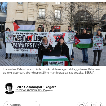
Iparraldea Palestinarekin kolektiboko kideen agerraldia, goizean, Baionako
geltoki aitzinean, abenduaren 20ko manifestazioa iragartzeko. BERRIA
Leire Casamajou Elkegarai
2025EKO ABENDUAREN 15A
12:30
Entzun