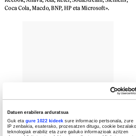
Coca Cola, Macdo, BNP, HP eta Microsoft».
Datuen erabilera arduratsua
Guk eta
gure 1022 kideek
sure informacio pertsonala, zure
IP zenbakia, esaterako, prozesatzen ditugu, cookie bezalak
teknologiak erabiliz eta zure gailuko informazioak azitzen