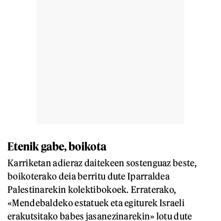
Etenik gabe, boikota
Karriketan adieraz daitekeen sostenguaz beste,
boikoterako deia berritu dute Iparraldea
Palestinarekin kolektibokoek. Erraterako,
«Mendebaldeko estatuek eta egiturek Israeli
erakutsitako babes jasanezinarekin» lotu dute