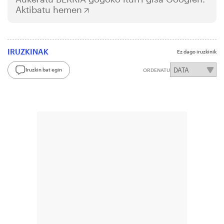
Aktibatu hemen
IRUZKINAK
Ez dago iruzkinik
Iruzkin bat egin
ORDENATU