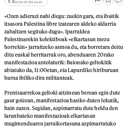
00:00:00
00:04:43
«Ozen adierazi nahi diegu: zuekin gara, eta ibaitik
itsasora Palestina libre izatearen aldeko aldarria
zabaltzen segituko dugu». Iparraldea
Palestinarekin kolektiboak «elkartasun mezu
horrekin» jarraitzeko asmoa du, eta horretara deitu
ditu euskal herritarrak oro, abenduaren 20rako
manifestazioa antolaturik: Baionako geltokitik
abiatuko da, 11:00etan, eta Lapurdiko hiriburuan
barna ibiliko dira militanteak.
Prentsaurrekoa geltoki aitzinean berean egin dute
gaur goizean, manifestazioa hasiko duten lekutik,
hain zuzen. Segidan, azpimarratu dute heldu den
larunbateko manifestazioak elkartasun
mugimenduaren jarraikortasuna azpimarratuko