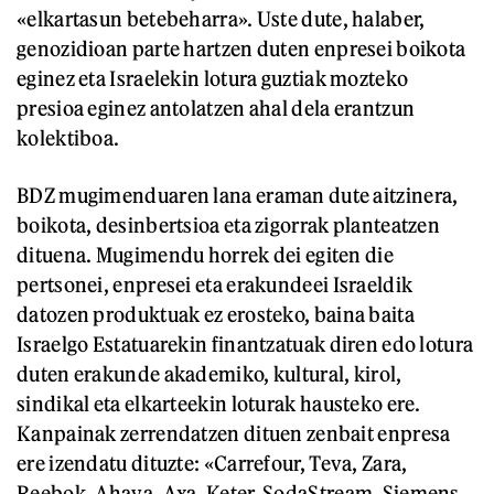
«elkartasun betebeharra». Uste dute, halaber,
genozidioan parte hartzen duten enpresei boikota
eginez eta Israelekin lotura guztiak mozteko
presioa eginez antolatzen ahal dela erantzun
kolektiboa.
BDZ mugimenduaren lana eraman dute aitzinera,
boikota, desinbertsioa eta zigorrak planteatzen
dituena. Mugimendu horrek dei egiten die
pertsonei, enpresei eta erakundeei Israeldik
datozen produktuak ez erosteko, baina baita
Israelgo Estatuarekin finantzatuak diren edo lotura
duten erakunde akademiko, kultural, kirol,
sindikal eta elkarteekin loturak hausteko ere.
Kanpainak zerrendatzen dituen zenbait enpresa
ere izendatu dituzte: «Carrefour, Teva, Zara,
Reebok, Ahava, Axa, Keter, SodaStream, Siemens,