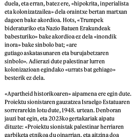
duela, eta erran, batez ere, «hipokrita, inperialista
eta kolonizatzailea» dela oraintxe bertan martxan
dagoen bake akordioa. Hots, «Trumpek
bideraturiko eta Nazio Batuen Erakundeak
babesturiko» bake akordioa ez dela «inondik
inora» bake sinbolo bat; «are
gutiago askatasunaren eta burujabetzaren
sinbolo». Adierazi dute palestinar lurren
kolonizazioan egindako «urrats bat gehiago»
besterik ez dela.
«Apartheid historikoaren» aipamena ere egin dute.
Proiektu sionistaren gauzatzea Israelgo Estatuaren
sorrerarekin lotu dute, 1948. urtean. Denboran
jauzi bat egin, eta 2023ko gertakariak aipatu
dituzte: «Proiektu sionistak palestinar herriaren
garbiketa etnikoa du oinarrian, eta aitzina doa