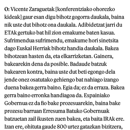
O:
Vicente Zaraguetak [konferentziako ohorezko
kideak] gaur esan digu bihotz gogorra daukala, baina
nik uste dut bihotz ona daukala. Adibidetzat jarri du
ETAk gertuko bat hil zion emakume baten kasua.
Sufrimendua sufrimendu, emakume hori sinetsita
dago Euskal Herriak bihotz handia daukala. Bakea
bihotzean hasten da, eta elkarrizketan. Gainera,
bakearekin dena da posible. Badaude batzuk
bakearen kontra, baina uste dut beti egongo dela
jende onez osatutako gehiengo bat nahiago izango
duena bakea gerra baino. Egia da; ez da erraza. Bakea
gerra baino erronka handiagoa da. Espainiako
Gobernua ez da fio bake prozesuarekin, baina bake
prozesu barruan Erresuma Batuko Gobernuak
batzuetan zail ikusten zuen bakea, eta baita IRAk ere.
Izan ere, ohituta gaude 800 urtez gatazkan bizitzera,