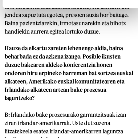
urte dira ETAk erabakia hartu zuela, eta ulertzen dut
jendea zapuztuta egotea, presoen auzia hor baitago.
Baina pazientziarekin, irmotasunarekin eta bihotz
handiekin aurrera egitea lortuko duzue.
Hauxe da elkartu zareten lehenengo aldia, baina
beharbada ez da azkena izango. Posible ikusten
duzue bakearen aldeko konferentzia honen
ondoren hiru erpineko harreman bat sortzea euskal
alkateen, Amerikako euskal komunitatearen eta
Irlandako alkateen artean bake prozesua
laguntzeko?
B:
Irlandako bake prozesurako garrantzitsuak izan
ziren irlandar-amerikarrak. Uste dut zuzena
litzatekeela esatea irlandar-amerikarren laguntza