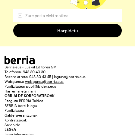
Berria.eus - Euskal Editorea SM
Telefonoa: 943 30 40 30
Bezero arreta: 943 30 43 45 | laguna@berria.eus
Webgunea:
webgunea@berria.eus
Publizitatea:
publi@bidera.eus
Harremanetan jarri
ORRIALDE KORPORATIBOAK
Ezagutu BERRIA Taldea
BERRIA berri bloga
Publizitatea
Galdera-erantzunak
Kontratazioak
Sarebide
LEGEA
Lege informazioa