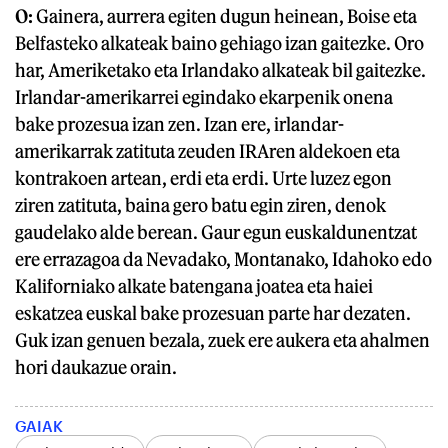
O:
Gainera, aurrera egiten dugun heinean, Boise eta
Belfasteko alkateak baino gehiago izan gaitezke. Oro
har, Ameriketako eta Irlandako alkateak bil gaitezke.
Irlandar-amerikarrei egindako ekarpenik onena
bake prozesua izan zen. Izan ere, irlandar-
amerikarrak zatituta zeuden IRAren aldekoen eta
kontrakoen artean, erdi eta erdi. Urte luzez egon
ziren zatituta, baina gero batu egin ziren, denok
gaudelako alde berean. Gaur egun euskaldunentzat
ere errazagoa da Nevadako, Montanako, Idahoko edo
Kaliforniako alkate batengana joatea eta haiei
eskatzea euskal bake prozesuan parte har dezaten.
Guk izan genuen bezala, zuek ere aukera eta ahalmen
hori daukazue orain.
GAIAK