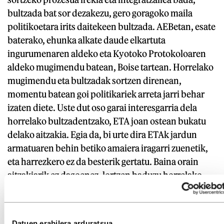
bultzada bat sor dezakezu, gero goragoko maila
politikoetara irits daitekeen bultzada. AEBetan, esate
baterako, ehunka alkate daude elkartuta
ingurumenaren aldeko eta Kyotoko Protokoloaren
aldeko mugimendu batean, Boise tartean. Horrelako
mugimendu eta bultzadak sortzen direnean,
momentu batean goi politikariek arreta jarri behar
izaten diete. Uste dut oso garai interesgarria dela
horrelako bultzadentzako, ETA joan ostean bukatu
delako aitzakia. Egia da, bi urte dira ETAk jardun
armatuaren behin betiko amaiera iragarri zuenetik,
eta harrezkero ez da besterik gertatu. Baina orain
aitzakiarik ez dagoenez, lortzen baduzu horrelako
bultzada bat sortzea udal mailan, bultzada hori
gogorragoa izango da.
Datuen erabilera arduratsua