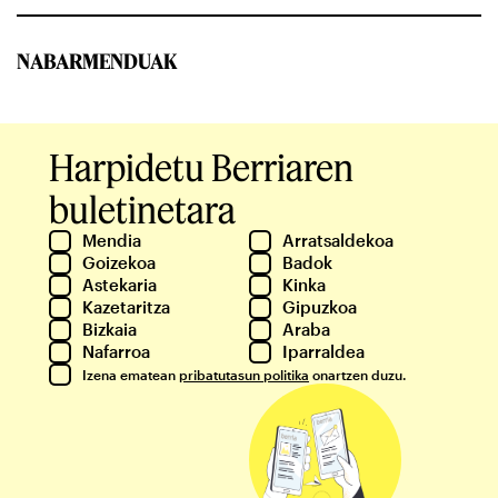
NABARMENDUAK
Harpidetu Berriaren
buletinetara
Mendia
Arratsaldekoa
Goizekoa
Badok
Astekaria
Kinka
Kazetaritza
Gipuzkoa
Bizkaia
Araba
Nafarroa
Iparraldea
Izena ematean
pribatutasun politika
onartzen duzu.