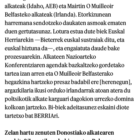
alkateak (Idaho, AEB) eta Mairtin O Muilleoir
Belfasteko alkateak (Irlanda). Etorkizunean
harremana sendotzeko daukaten asmoak ematen
duen gertutasunaz. Lotura estua dute biek Euskal
Herriarekin —Bieterrek euskal sustraiak ditu, eta
euskal hiztuna da—, eta engaiatuta daude bake
prozesuarekin. Alkateen Nazioarteko
Konferentziaren agendak bazkaltzeko gordetako
tartea izan arren eta O Muilleoir Belfasterako
hegazkina hartzeko presaz badabil ere [herenegun],
argazkilaria ikusi orduko irlandarrak atoan atera du
poltsikotik alkate karguari dagokion urrezko domina
kolkoan jartzeko. Bi-biek adeitasunez eskaini diote
tartetxo bat BERRIAri.
Zelan hartu zenuten Donostiako alkatearen