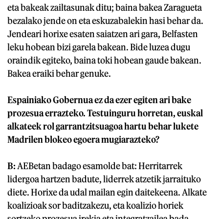
eta bakeak zailtasunak ditu; baina bakea Zaragueta
bezalako jende on eta eskuzabalekin hasi behar da.
Jendeari horixe esaten saiatzen ari gara, Belfasten
leku hobean bizi garela bakean. Bide luzea dugu
oraindik egiteko, baina toki hobean gaude bakean.
Bakea eraiki behar genuke.
Espainiako Gobernua ez da ezer egiten ari bake
prozesua errazteko. Testuinguru horretan, euskal
alkateek rol garrantzitsuagoa hartu behar lukete
Madrilen blokeo egoera mugiarazteko?
B:
AEBetan badago esamolde bat: Herritarrek
lidergoa hartzen badute, liderrek atzetik jarraituko
diete. Horixe da udal mailan egin daitekeena. Alkate
koalizioak sor baditzakezu, eta koalizio horiek
sortzeko prozesua irekia eta integratzailea bada,