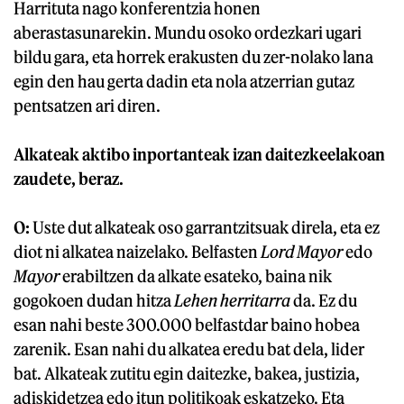
Harrituta nago konferentzia honen
aberastasunarekin. Mundu osoko ordezkari ugari
bildu gara, eta horrek erakusten du zer-nolako lana
egin den hau gerta dadin eta nola atzerrian gutaz
pentsatzen ari diren.
Alkateak aktibo inportanteak izan daitezkeelakoan
zaudete, beraz.
O:
Uste dut alkateak oso garrantzitsuak direla, eta ez
diot ni alkatea naizelako. Belfasten
Lord Mayor
edo
Mayor
erabiltzen da alkate esateko, baina nik
gogokoen dudan hitza
Lehen herritarra
da. Ez du
esan nahi beste 300.000 belfastdar baino hobea
zarenik. Esan nahi du alkatea eredu bat dela, lider
bat. Alkateak zutitu egin daitezke, bakea, justizia,
adiskidetzea edo itun politikoak eskatzeko. Eta