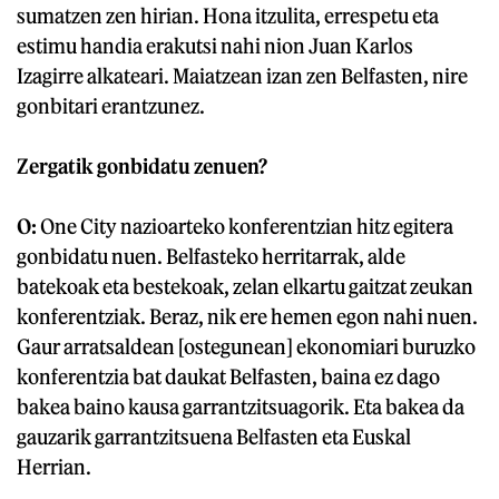
sumatzen zen hirian. Hona itzulita, errespetu eta
estimu handia erakutsi nahi nion Juan Karlos
Izagirre alkateari. Maiatzean izan zen Belfasten, nire
gonbitari erantzunez.
Zergatik gonbidatu zenuen?
O:
One City nazioarteko konferentzian hitz egitera
gonbidatu nuen. Belfasteko herritarrak, alde
batekoak eta bestekoak, zelan elkartu gaitzat zeukan
konferentziak. Beraz, nik ere hemen egon nahi nuen.
Gaur arratsaldean [ostegunean] ekonomiari buruzko
konferentzia bat daukat Belfasten, baina ez dago
bakea baino kausa garrantzitsuagorik. Eta bakea da
gauzarik garrantzitsuena Belfasten eta Euskal
Herrian.