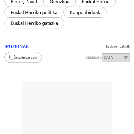
Bieter, David
Gipuzkoa
Euskal Herria
Euskal Herriko politika
Konponbideak
Euskal Herriko gatazka
IRUZKINAK
Ez dago iruzkinik
Iruzkin bat egin
ORDENATU