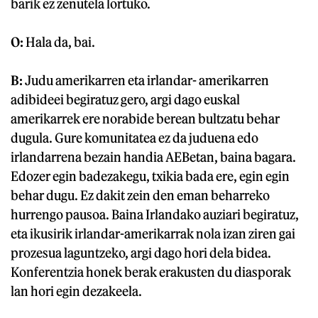
barik ez zenutela lortuko.
O:
Hala da, bai.
B:
Judu amerikarren eta irlandar- amerikarren
adibideei begiratuz gero, argi dago euskal
amerikarrek ere norabide berean bultzatu behar
dugula. Gure komunitatea ez da juduena edo
irlandarrena bezain handia AEBetan, baina bagara.
Edozer egin badezakegu, txikia bada ere, egin egin
behar dugu. Ez dakit zein den eman beharreko
hurrengo pausoa. Baina Irlandako auziari begiratuz,
eta ikusirik irlandar-amerikarrak nola izan ziren gai
prozesua laguntzeko, argi dago hori dela bidea.
Konferentzia honek berak erakusten du diasporak
lan hori egin dezakeela.