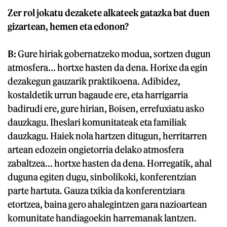
Zer rol jokatu dezakete alkateek gatazka bat duen
gizartean, hemen eta edonon?
B:
Gure hiriak gobernatzeko modua, sortzen dugun
atmosfera... hortxe hasten da dena. Horixe da egin
dezakegun gauzarik praktikoena. Adibidez,
kostaldetik urrun bagaude ere, eta harrigarria
badirudi ere, gure hirian, Boisen, errefuxiatu asko
dauzkagu. Iheslari komunitateak eta familiak
dauzkagu. Haiek nola hartzen ditugun, herritarren
artean edozein ongietorria delako atmosfera
zabaltzea... hortxe hasten da dena. Horregatik, ahal
duguna egiten dugu, sinbolikoki, konferentzian
parte hartuta. Gauza txikia da konferentziara
etortzea, baina gero ahalegintzen gara nazioartean
komunitate handiagoekin harremanak lantzen.