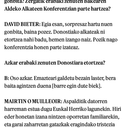
gonbita? Zergatik erabaki zenuten Bakearen
Aldeko Alkateen Konferentzian parte hartzea?
DAVID BIETER:
Egia esan, sorpresaz hartu nuen
gonbita, baina pozez. Donostiako alkateak ni
etortzea nahi badu, hemen izango naiz. Pozik nago
konferentzia honen parte izateaz.
Azkar erabaki zenuten Donostiara etortzea?
B:
Oso azkar. Emazteari galdetu bezain laster, bera
baita agintzen duena [barre egin dute biek].
MAIRTIN O MUILLEOIR:
Aspalditik datorren
harreman estua dugu Euskal Herriko lagunekin. Hiri
eder honetan izana nintzen oporretan familiarekin,
eta garai zaharretan gatazkak eragindako tristezia