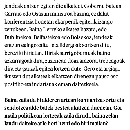
jendeak entzun egiten die alkateei. Gobernu batean
Garraio edo Osasun ministroa bazina, ez dakit
konferentzia honetan ekarpenik egiterik izango
zenukeen. Baina Derryko alkatea bazara, edo
Dublinekoa, Belfastekoa edo Boisekoa, jendeak
entzun egingo zaitu , eta lidergoak sortzen ditu,
bereziki hirietan. Hiriak sarri gobernuak baino
azkarragoak dira, zuzenean doaz arazora, trebeagoak
dira eta gauzak egitea lortzen dute. Gero eta argiago
ikusten dut alkateak elkartzen direnean pauso oso
positibo eta indartsuak eman daitezkeela.
Baina zaila da bi alderen artean konfiantza sortu eta
sendotzea alde batek bestea ukatzen duenean. Goi
maila politikoan lortzeak zaila dirudi, baina zelan
landu daiteke arlo hori herri edo hiri mailan?