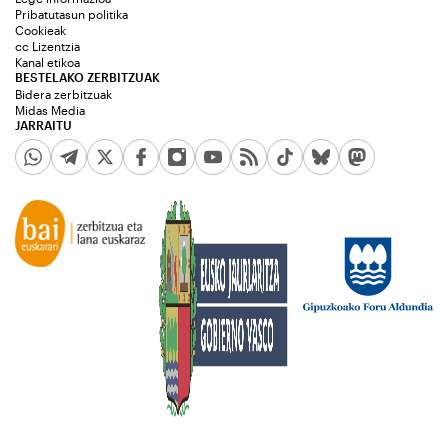
Pribatutasun politika
Cookieak
cc Lizentzia
Kanal etikoa
BESTELAKO ZERBITZUAK
Bidera zerbitzuak
Midas Media
JARRAITU