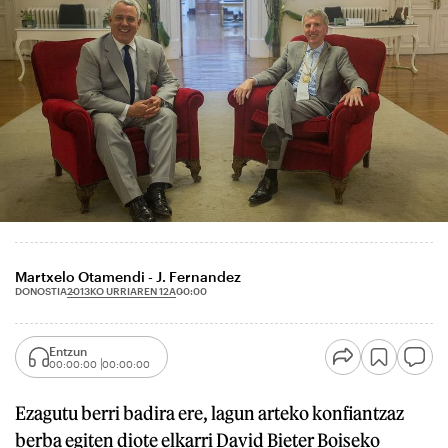
Martxelo Otamendi - J. Fernandez
2013KO URRIAREN 12A
DONOSTIA
00:00
Entzun
00:00:00
00:00:00
Ezagutu berri badira ere, lagun arteko konfiantzaz
berba egiten diote elkarri David Bieter Boiseko