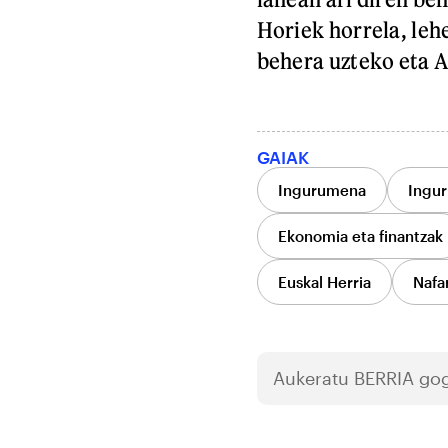
Horiek horrela, leh
behera uzteko eta A
GAIAK
Ingurumena
Ingur
Ekonomia eta finantzak
Euskal Herria
Nafa
Aukeratu
BERRIA
gog