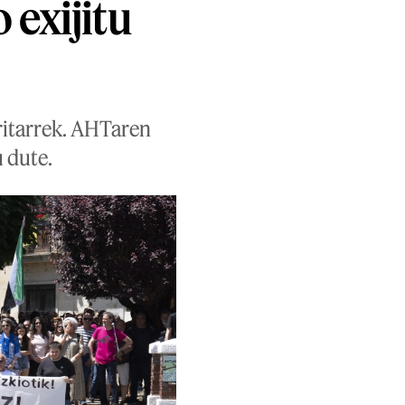
 exijitu
ritarrek. AHTaren
 dute.