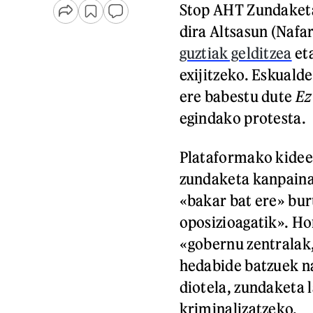
Stop AHT Zundaketak
dira Altsasun (Nafa
guztiak gelditzea
et
exijitzeko. Eskuald
ere babestu dute
Ez
egindako protesta.
Plataformako kideek
zundaketa kanpaina 
«bakar bat ere» buru
oposizioagatik». Hor
«gobernu zentralak,
hedabide batzuek n
diotela, zundaketa 
kriminalizatzeko.