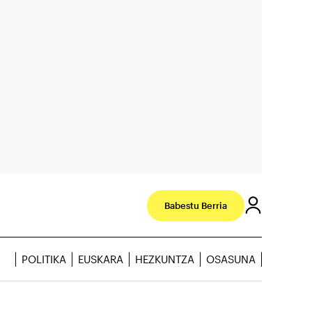
Babestu Berria
POLITIKA
EUSKARA
HEZKUNTZA
OSASUNA