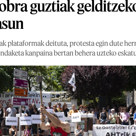
bra guztiak gelditzeko
asun
 plataformak deituta, protesta egin dute her
undaketa kanpaina bertan behera uzteko eskatu