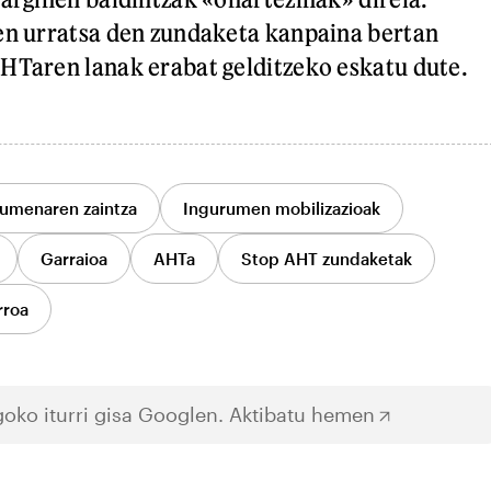
en urratsa den zundaketa kanpaina bertan
HTaren lanak erabat gelditzeko eskatu dute.
umenaren zaintza
Ingurumen mobilizazioak
Garraioa
AHTa
Stop AHT zundaketak
rroa
oko iturri gisa Googlen.
Aktibatu hemen