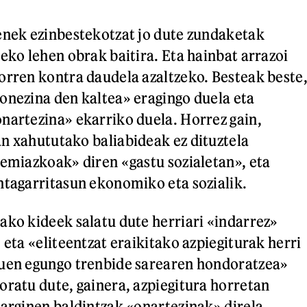
enek ezinbestekotzat jo dute zundaketak
eko lehen obrak baitira. Eta hainbat arrazoi
orren kontra daudela azaltzeko. Besteak beste
onezina den kaltea» eragingo duela eta
nartezina» ekarriko duela. Horrez gain,
n xahututako baliabideak ez dituztela
remiazkoak» diren «gastu sozialetan», eta
ntagarritasun ekonomiko eta sozialik.
ako kideek salatu dute herriari «indarrez»
 eta «eliteentzat eraikitako azpiegiturak herri
duen egungo trenbide sarearen hondoratzea»
oratu dute, gainera, azpiegitura horretan
harginen baldintzak «onartezinak» direla.