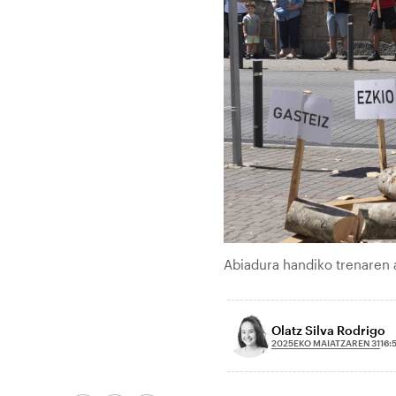
Abiadura handiko trenaren 
Olatz Silva Rodrigo
2025EKO MAIATZAREN 31
16: