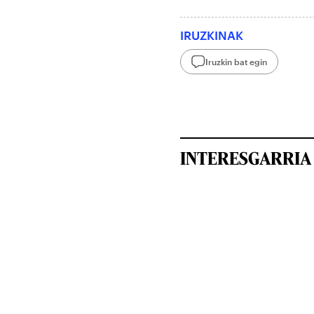
IRUZKINAK
Iruzkin bat egin
INTERESGARRIA 