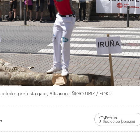
aurkako protesta gaur, Altsasun. IÑIGO URIZ / FOKU
Entzun
57
00:00:00
00:02:15