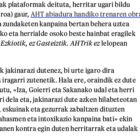
 plataformak deituta, herritar ugari bildu
rroa) gaur,
AHT abiadura handiko trenaren obr
a zundaketen kanpaina bertan behera uztea
eko eta herrialde osoko beste hainbat eragilek
 Ezkiotik, ez Gasteiztik. AHTrik ez
lelopean
 jakinarazi dutenez, bi urte igaro dira
iragarri zutenetik. Hala ere, oraindik ez dute
tu, «Iza, Goierri eta Sakanako udal eta herri
i dela eta, jakinarazi dute azken hilabeteotan
 eskuinak eta gezurrak zabaltzen dituzten
ahasmen eta intoxikazio kanpaina bati» ekin
lanen kontra egin duten herritarrak eta udalak