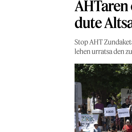
AHTaren o
dute Alts
Stop AHT Zundaketak
lehen urratsa den z