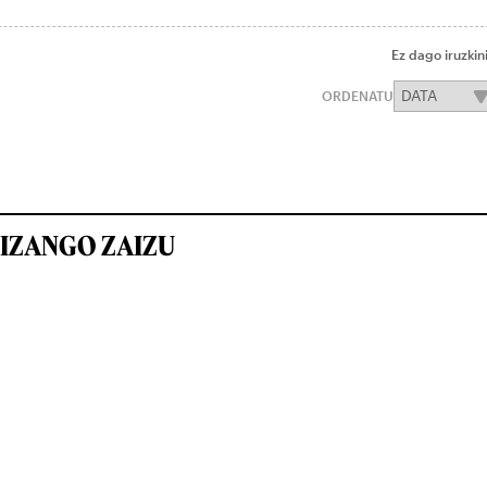
Ez dago iruzkin
ORDENATU
IZANGO ZAIZU