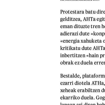
Protestara batu dir
gelditzea, AHTa egit
eman dituzte tren h
adierazi dute «konp
«energia xahuketa o
kritikatu dute AHTa
inbertitzen «hain p
obrak ez duela erre
Bestalde, plataform
ezarri diotela ATHa,
xeheak erabiltzen 
ekarriko duela. Gog
lanean ari diren be