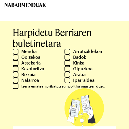
NABARMENDUAK
Harpidetu Berriaren
buletinetara
Mendia
Arratsaldekoa
Goizekoa
Badok
Astekaria
Kinka
Kazetaritza
Gipuzkoa
Bizkaia
Araba
Nafarroa
Iparraldea
Izena ematean
pribatutasun politika
onartzen duzu.