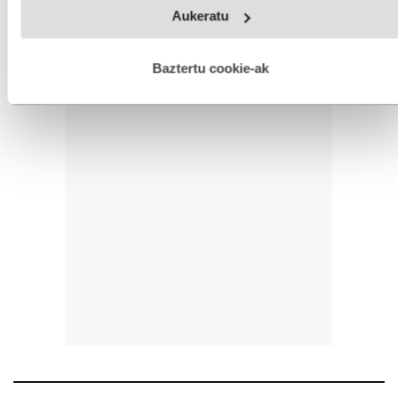
Webgune honek cookie propioak eta hirugarrenen cookie-
Aukeratu
fitxategiak erabiltzen ditu. Zure esperientzia eta zerbitzuak
hobetzeko asmoz, cookie teknologiaz baliatzen gara. Ohar
hau onartuz gero, teknologia hori erabiltzeko baimen
esplizitua ematen diguzu.
Gehiago irakurri
Baztertu cookie-ak