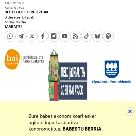
cc Lizentzia
Kanal etikoa
BESTELAKO ZERBITZUAK
Bidera zerbitzuak
Midas Media
JARRAITU
Zure babes ekonomikoari esker
egiten dugu kazetaritza
konprometitua.
BABESTU BERRIA