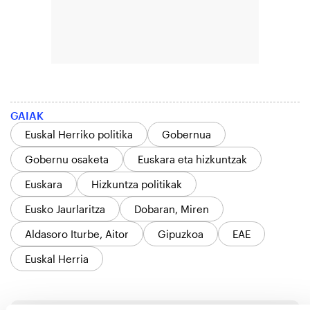
GAIAK
Euskal Herriko politika
Gobernua
Gobernu osaketa
Euskara eta hizkuntzak
Euskara
Hizkuntza politikak
Eusko Jaurlaritza
Dobaran, Miren
Aldasoro Iturbe, Aitor
Gipuzkoa
EAE
Euskal Herria