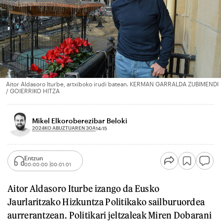
Aitor Aldasoro Iturbe, artxiboko irudi batean. KERMAN GARRALDA ZUBIMENDI
/ GOIERRIKO HITZA
Mikel Elkoroberezibar Beloki
2024KO ABUZTUAREN 30A
14:15
Entzun
00:00:00
00:01:01
Aitor Aldasoro Iturbe izango da Eusko
Jaurlaritzako Hizkuntza Politikako sailburuordea
aurrerantzean. Politikari jeltzaleak Miren Dobarani