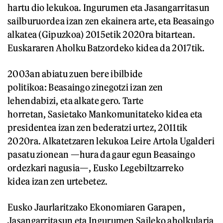
hartu dio lekukoa. Ingurumen eta Jasangarritasun
sailburuordea izan zen ekainera arte, eta Beasaingo
alkatea (Gipuzkoa) 2015etik 2020ra bitartean.
Euskararen Aholku Batzordeko kidea da 2017tik.
2003an abiatu zuen bere ibilbide
politikoa: Beasaingo zinegotzi izan zen
lehendabizi, eta alkate gero. Tarte
horretan, Sasietako Mankomunitateko kidea eta
presidentea izan zen bederatzi urtez, 2011tik
2020ra. Alkatetzaren lekukoa Leire Artola Ugalderi
pasatu zionean —hura da gaur egun Beasaingo
ordezkari nagusia—, Eusko Legebiltzarreko
kidea izan zen urtebetez.
Eusko Jaurlaritzako Ekonomiaren Garapen,
Jasangarritasun eta Ingurumen Saileko aholkularia