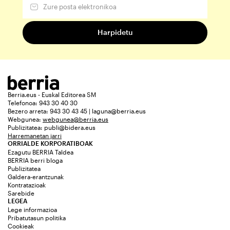
Berria.eus - Euskal Editorea SM
Telefonoa: 943 30 40 30
Bezero arreta: 943 30 43 45 | laguna@berria.eus
Webgunea:
webgunea@berria.eus
Publizitatea:
publi@bidera.eus
Harremanetan jarri
ORRIALDE KORPORATIBOAK
Ezagutu BERRIA Taldea
BERRIA berri bloga
Publizitatea
Galdera-erantzunak
Kontratazioak
Sarebide
LEGEA
Lege informazioa
Pribatutasun politika
Cookieak