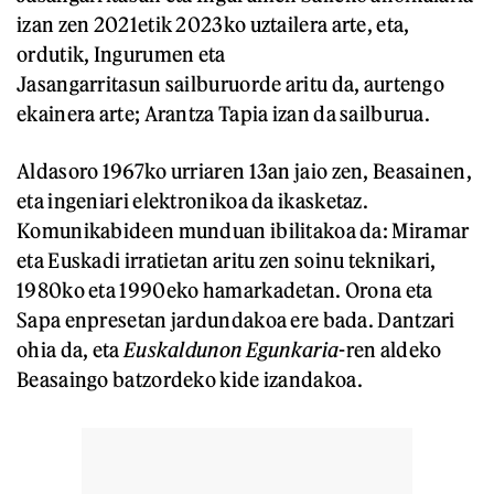
izan zen 2021etik 2023ko uztailera arte, eta,
ordutik, Ingurumen eta
Jasangarritasun sailburuorde aritu da, aurtengo
ekainera arte; Arantza Tapia izan da sailburua.
Aldasoro 1967ko urriaren 13an jaio zen, Beasainen,
eta ingeniari elektronikoa da ikasketaz.
Komunikabideen munduan ibilitakoa da: Miramar
eta Euskadi irratietan aritu zen soinu teknikari,
1980ko eta 1990eko hamarkadetan. Orona eta
Sapa enpresetan jardundakoa ere bada. Dantzari
ohia da, eta
Euskaldunon Egunkaria
-ren aldeko
Beasaingo batzordeko kide izandakoa.