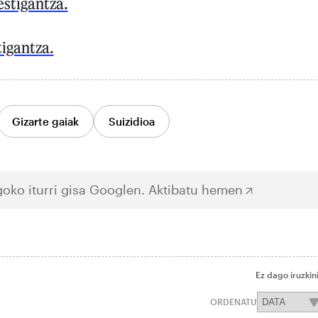
stigantza.
tigantza.
Gizarte gaiak
Suizidioa
oko iturri gisa Googlen.
Aktibatu hemen
Ez dago iruzkin
ORDENATU