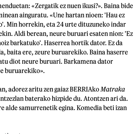
enduetan: «Zergatik ez nuen ikusi?». Baina bide
 minean ainguratu. «Une hartan nioen: 'Hau ez
o'. Min horrekin, eta 24 urte dituzuneko indar
ekin. Aldi berean, neure buruari esaten nion: 'Ez
noiz barkatuko'. Haserrea hortik dator. Ez da
a, baita ere, zeure buruarekiko. Baina haserre
katu diot neure buruari. Barkamena dator
re buruarekiko».
tan, adorez aritu zen gaiaz BERRIAko
Matraka
antzezlan baterako hizpide du. Atontzen ari da.
re alde samurrenetik egina. Komedia beti izan