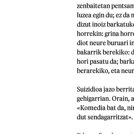
zenbaitetan pentsam
luzea egin du; ez da
dizut inoiz barkatuk
horrekin: grina horr
diot neure buruari i
bakarrik berekiko: d
hori pasatu da; bar
berarekiko, eta neu
Suizidioa jazo berri
gehigarrian. Orain, 
«Komedia bat da, ni
dut sendagarritzat».