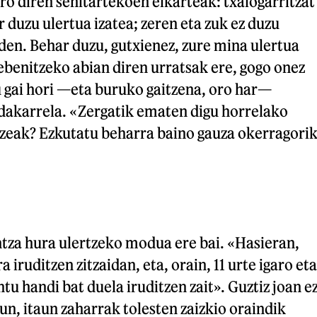
aro diren senitartekoen elkarteak: txalogarritzat
r duzu ulertua izatea; zeren eta zuk ez duzu
 den. Behar duzu, gutxienez, zure mina ulertua
rebenitzeko abian diren urratsak ere, gogo onez
tu gai hori —eta buruko gaitzena, oro har—
 dakarrela. «Zergatik ematen digu horrelako
tzeak? Ezkutatu beharra baino gauza okerragori
ntza hura ulertzeko modua ere bai. «Hasieran,
 iruditzen zitzaidan, eta, orain, 11 urte igaro eta
tu handi bat duela iruditzen zait». Guztiz joan e
n, itaun zaharrak tolesten zaizkio oraindik