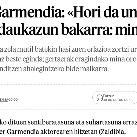
Garmendia: «Hori da u
 daukazun bakarra: mi
 zela mutil batekin hasi zuen erlazioa zortzi u
az beste eginda; gertaerak eragindako mina oro
nditzen ahalegintzeko bide malkarra.
Entzun
EN 3A
00:00
00:00:00
00:00:00
o dituen sentiberatasuna eta suhartasuna erra
ber Garmendia aktorearen hitzetan (Zaldibia,