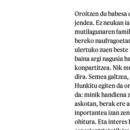
Oroitzen du babesa e
jendea. Ez neukan ia
mutilagunaren famil
bereko naufragoeta
ulertuko zuen beste m
baina argi nagusia 
konpartitzea. Nik mu
dira. Semea galtzea, 
Hunkitu egiten da or
da: minik handiena z
askotan, berak ere a
inportantea izan zen
ohitura. Eta interes