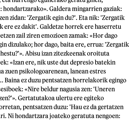
: hondartzarako». Galdera mingarrien gaziak:
n zidan: 'Zergatik egin du?'. Eta nik: 'Zergatik
k ere ez dakit'. Galdetze horrek ere haserretu
retzen zail ziren emozioen zamak: «Hor dago
gin dizulako; hor dago, baita ere, errua: 'Zergatik
ihestu?'». Abisu izan zitezkeenak oroituta
ek: «Izan ere, nik uste dut depresio batekin
ua zuen psikologoarenean, lanean estres
.. Baina ez duzu pentsatzen horrelakorik egingo
sesiboek: «Nire beldur nagusia zen: 'Uneren
en?'». Gertatutakoa ulertu ere egiteko
rretan, pentsatzen duzu: 'Hau ez da gertatzen
 ari. Ni hondartzara joateko geratuta nengoen: