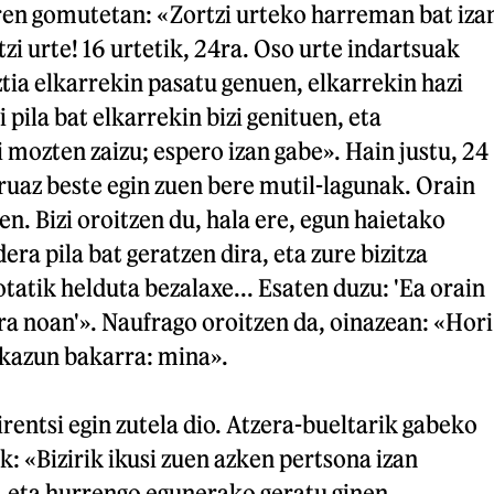
ren gomutetan: «Zortzi urteko harreman bat iza
tzi urte! 16 urtetik, 24ra. Oso urte indartsuak
tia elkarrekin pasatu genuen, elkarrekin hazi
 pila bat elkarrekin bizi genituen, eta
 mozten zaizu; espero izan gabe». Hain justu, 24
uruaz beste egin zuen bere mutil-lagunak. Orain
zen. Bizi oroitzen du, hala ere, egun haietako
ra pila bat geratzen dira, eta zure bizitza
otatik helduta bezalaxe... Esaten duzu: 'Ea orain
ra noan'». Naufrago oroitzen da, oinazean: «Hori
kazun bakarra: mina».
rentsi egin zutela dio. Atzera-bueltarik gabeko
: «Bizirik ikusi zuen azken pertsona izan
n, eta hurrengo egunerako geratu ginen,