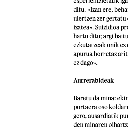
esperientzietatik ig
ditu. «Izan ere, beha
ulertzen zer gertatu
izatea». Suizidioa p
hartu ditu; argi bai
ezkutatzeak onik ez
apurua horretaz ari
ez dago».
Aurrerabideak
Baretu da mina: eki
portaera oso koldarra
gero, ausardiatik pun
den minaren oihartzu