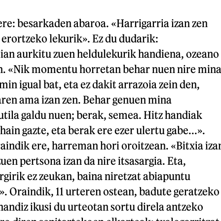
re: besarkaden abaroa. «Harrigarria izan zen
 erortzeko lekurik». Ez du dudarik:
ian aurkitu zuen heldulekurik handiena, ozeano
n. «Nik momentu horretan behar nuen nire min
in igual bat, eta ez dakit arrazoia zein den,
haren ama izan zen. Behar genuen mina
tila galdu nuen; berak, semea. Hitz handiak
hain gazte, eta berak ere ezer ulertu gabe...».
aindik ere, harreman hori oroitzean. «Bitxia iza
uen pertsona izan da nire itsasargia. Eta,
rgirik ez zeukan, baina niretzat abiapuntu
». Oraindik, 11 urteren ostean, badute geratzeko
 handiz ikusi du urteotan sortu direla antzeko