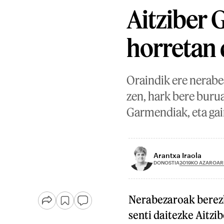
Aitziber 
horretan
Oraindik ere nerabea
zen, hark bere buru
Garmendiak, eta gai
Arantxa Iraola
2019KO AZAROAR
DONOSTIA
Nerabezaroak berezk
senti daitezke Aitzi