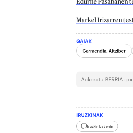
Edurne Pasabanen te
Markel Irizarren tes
GAIAK
Garmendia, Aitziber
Aukeratu
BERRIA
gog
IRUZKINAK
Iruzkin bat egin