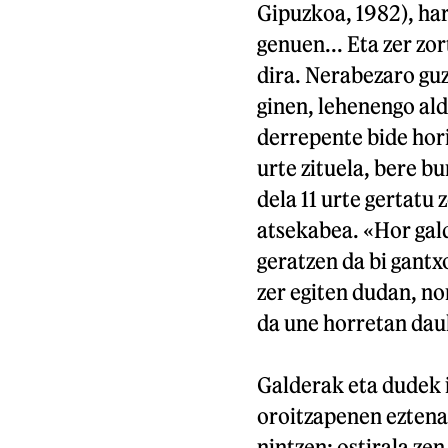
Gipuzkoa, 1982), ha
genuen... Eta zer zor
dira. Nerabezaro guz
ginen, lehenengo aldi
derrepente bide hori
urte zituela, bere b
dela 11 urte gertatu 
atsekabea. «Hor galde
geratzen da bi gantx
zer egiten dudan, no
da une horretan dau
Galderak eta dudek i
oroitzapenen eztenak
nintzen; ostirala ze