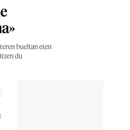
ne
na»
rteren bueltan eten
itzen du
z