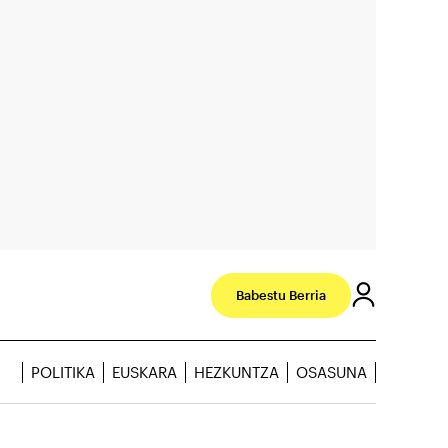
Babestu Berria
POLITIKA
EUSKARA
HEZKUNTZA
OSASUNA