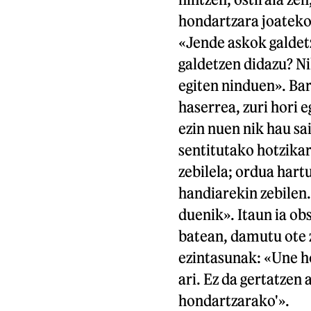
hondartzara joateko
«Jende askok galdetze
galdetzen didazu? Ni
egiten ninduen». Ba
haserrea, zuri hori e
ezin nuen nik hau sa
sentitutako hotzikar
zebilela; ordua hart
handiarekin zebilen.
duenik». Itaun ia ob
batean, damutu ote z
ezintasunak: «Une ho
ari. Ez da gertatzen
hondartzarako'».