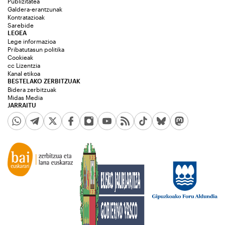
Publizitatea
Galdera-erantzunak
Kontratazioak
Sarebide
LEGEA
Lege informazioa
Pribatutasun politika
Cookieak
cc Lizentzia
Kanal etikoa
BESTELAKO ZERBITZUAK
Bidera zerbitzuak
Midas Media
JARRAITU