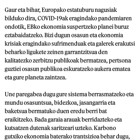
Gaur eta bihar, Europako estatuburu nagusiak
bilduko dira, COVID-19ak eragindako pandemiaren
ondotik, EBko ekonomia suspertzeko planei buruz
eztabaidatzeko. Bizi dugun osasun eta ekonomia
krisiak eragindako sufrimenduak eta galerek erakutsi
beharko ligukete zeinen garrantzitsua den
kalitatezko zerbitzu publikoak bermatzea, pertsona
guztiei osasun publikoa eskuratzeko aukera ematea
eta gure planeta zaintzea.
Une paregabea dugu gure sistema berrasmatzeko eta
mundu osasuntsua, bidezkoa, jasangarria eta
baketsua bermatuko duen eredu berri bat
eraikitzeko. Bada garaia arauak berridazteko eta
kutsatzen dutenak saritzeari uzteko. Karbono
gutxiko ekonomia baterako trantsizioa behar dugu,