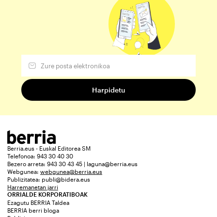
Berria.eus - Euskal Editorea SM
Telefonoa: 943 30 40 30
Bezero arreta: 943 30 43 45 | laguna@berria.eus
Webgunea:
webgunea@berria.eus
Publizitatea:
publi@bidera.eus
Harremanetan jarri
ORRIALDE KORPORATIBOAK
Ezagutu BERRIA Taldea
BERRIA berri bloga