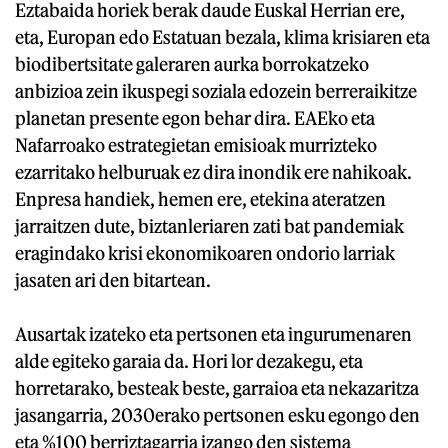
Eztabaida horiek berak daude Euskal Herrian ere,
eta, Europan edo Estatuan bezala, klima krisiaren eta
biodibertsitate galeraren aurka borrokatzeko
anbizioa zein ikuspegi soziala edozein berreraikitze
planetan presente egon behar dira. EAEko eta
Nafarroako estrategietan emisioak murrizteko
ezarritako helburuak ez dira inondik ere nahikoak.
Enpresa handiek, hemen ere, etekina ateratzen
jarraitzen dute, biztanleriaren zati bat pandemiak
eragindako krisi ekonomikoaren ondorio larriak
jasaten ari den bitartean.
Ausartak izateko eta pertsonen eta ingurumenaren
alde egiteko garaia da. Hori lor dezakegu, eta
horretarako, besteak beste, garraioa eta nekazaritza
jasangarria, 2030erako pertsonen esku egongo den
eta %100 berriztagarria izango den sistema