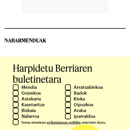
NABARMENDUAK
Harpidetu Berriaren
buletinetara
Mendia
Arratsaldekoa
Goizekoa
Badok
Astekaria
Kinka
Kazetaritza
Gipuzkoa
Bizkaia
Araba
Nafarroa
Iparraldea
Izena ematean
pribatutasun politika
onartzen duzu.