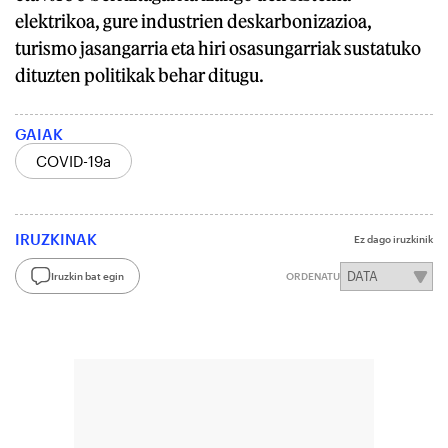
elektrikoa, gure industrien deskarbonizazioa,
turismo jasangarria eta hiri osasungarriak sustatuko
dituzten politikak behar ditugu.
GAIAK
COVID-19a
IRUZKINAK
Ez dago iruzkinik
Iruzkin bat egin
ORDENATU