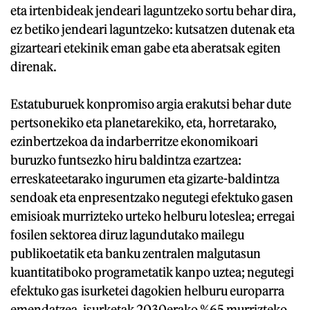
eta irtenbideak jendeari laguntzeko sortu behar dira,
ez betiko jendeari laguntzeko: kutsatzen dutenak eta
gizarteari etekinik eman gabe eta aberatsak egiten
direnak.
Estatuburuek konpromiso argia erakutsi behar dute
pertsonekiko eta planetarekiko, eta, horretarako,
ezinbertzekoa da indarberritze ekonomikoari
buruzko funtsezko hiru baldintza ezartzea:
erreskateetarako ingurumen eta gizarte-baldintza
sendoak eta enpresentzako negutegi efektuko gasen
emisioak murrizteko urteko helburu loteslea; erregai
fosilen sektorea diruz lagundutako mailegu
publikoetatik eta banku zentralen malgutasun
kuantitatiboko programetatik kanpo uztea; negutegi
efektuko gas isurketei dagokien helburu europarra
emendatzea, isurketak 2030erako %65 murrizteko