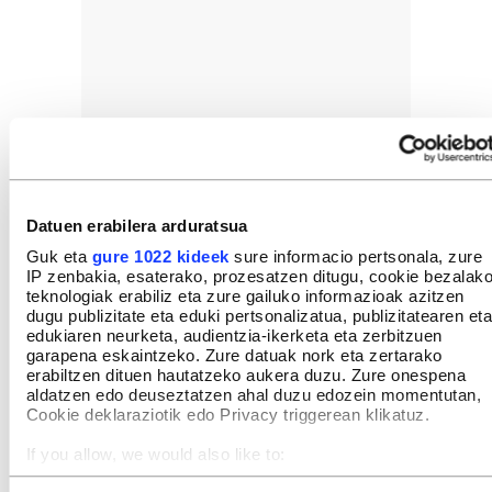
Datuen erabilera arduratsua
Guk eta
gure 1022 kideek
sure informacio pertsonala, zure
IP zenbakia, esaterako, prozesatzen ditugu, cookie bezalak
teknologiak erabiliz eta zure gailuko informazioak azitzen
dugu publizitate eta eduki pertsonalizatua, publizitatearen eta
edukiaren neurketa, audientzia-ikerketa eta zerbitzuen
garapena eskaintzeko. Zure datuak nork eta zertarako
erabiltzen dituen hautatzeko aukera duzu. Zure onespena
aldatzen edo deuseztatzen ahal duzu edozein momentutan,
Cookie deklaraziotik edo Privacy triggerean klikatuz.
If you allow, we would also like to:
Collect information about your geographical location