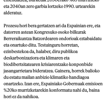
eta 2040an zero garbia lortzeko 1990. urtearekin
alderatuz.
Prozesu hori bera gertatzen ari da Espainian ere, eta
datorren astean Kongresuko osoko bilkurak
Berreraikuntza Batzordearen ondorioak eztabaidatu
eta onartuko ditu. Testuinguru horretan,
ezinbestekoa da, halaber, diru publikoa
deskarbonizaziora eta klimaren eta
biodibertsitatearen krisiarentzako konponbide
jasangarrietara bideratzea. Gainera, horrek balioko
du estatu mailan anbizio klimatiko handiagoa
onartzeko. Izan ere, Espainiako Gobernuak emisioen
%20ko murrizketarekin konformatu nahi du, baina
hori ez da nahikoa.