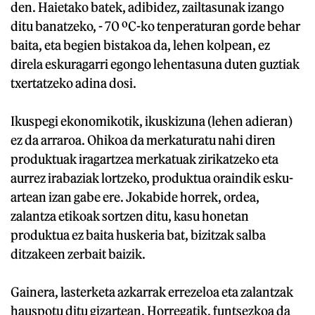
den. Haietako batek, adibidez, zailtasunak izango
ditu banatzeko, - 70 ºC-ko tenperaturan gorde behar
baita, eta begien bistakoa da, lehen kolpean, ez
direla eskuragarri egongo lehentasuna duten guztiak
txertatzeko adina dosi.
Ikuspegi ekonomikotik, ikuskizuna (lehen adieran)
ez da arraroa. Ohikoa da merkaturatu nahi diren
produktuak iragartzea merkatuak zirikatzeko eta
aurrez irabaziak lortzeko, produktua oraindik esku-
artean izan gabe ere. Jokabide horrek, ordea,
zalantza etikoak sortzen ditu, kasu honetan
produktua ez baita huskeria bat, bizitzak salba
ditzakeen zerbait baizik.
Gainera, lasterketa azkarrak errezeloa eta zalantzak
hauspotu ditu gizartean. Horregatik, funtsezkoa da