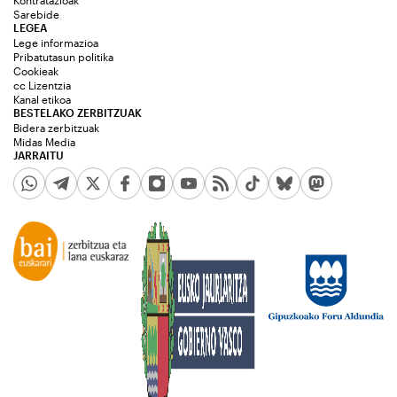
Kontratazioak
Sarebide
LEGEA
Lege informazioa
Pribatutasun politika
Cookieak
cc Lizentzia
Kanal etikoa
BESTELAKO ZERBITZUAK
Bidera zerbitzuak
Midas Media
JARRAITU