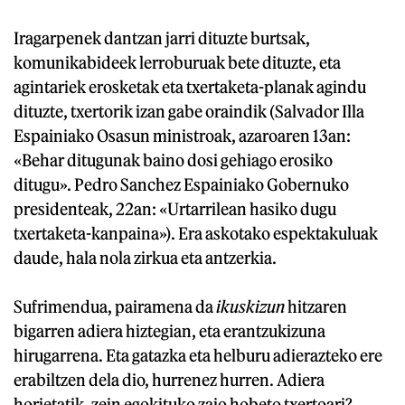
Iragarpenek dantzan jarri dituzte burtsak,
komunikabideek lerroburuak bete dituzte, eta
agintariek erosketak eta txertaketa-planak agindu
dituzte, txertorik izan gabe oraindik (Salvador Illa
Espainiako Osasun ministroak, azaroaren 13an:
«Behar ditugunak baino dosi gehiago erosiko
ditugu». Pedro Sanchez Espainiako Gobernuko
presidenteak, 22an: «Urtarrilean hasiko dugu
txertaketa-kanpaina»). Era askotako espektakuluak
daude, hala nola zirkua eta antzerkia.
Sufrimendua, pairamena da
ikuskizun
hitzaren
bigarren adiera hiztegian, eta erantzukizuna
hirugarrena. Eta gatazka eta helburu adierazteko ere
erabiltzen dela dio, hurrenez hurren. Adiera
horietatik, zein egokituko zaio hobeto txertoari?