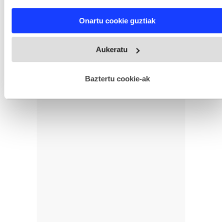
characteristics (fingerprinting)
Find out more about how your personal data is processed
Onartu cookie guztiak
and set your preferences in the
details section
.
Webgune honek cookie propioak eta hirugarrenen cookie-
Aukeratu
fitxategiak erabiltzen ditu. Zure esperientzia eta zerbitzuak
hobetzeko asmoz, cookie teknologiaz baliatzen gara. Ohar
hau onartuz gero, teknologia hori erabiltzeko baimen
esplizitua ematen diguzu.
Gehiago irakurri
Baztertu cookie-ak