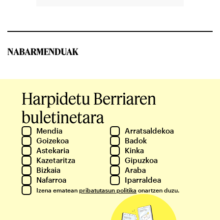
NABARMENDUAK
Harpidetu Berriaren
buletinetara
Mendia
Arratsaldekoa
Goizekoa
Badok
Astekaria
Kinka
Kazetaritza
Gipuzkoa
Bizkaia
Araba
Nafarroa
Iparraldea
Izena ematean
pribatutasun politika
onartzen duzu.