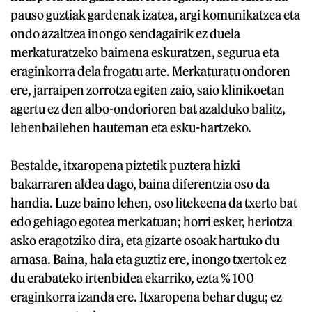
pauso guztiak gardenak izatea, argi komunikatzea eta
ondo azaltzea inongo sendagairik ez duela
merkaturatzeko baimena eskuratzen, segurua eta
eraginkorra dela frogatu arte. Merkaturatu ondoren
ere, jarraipen zorrotza egiten zaio, saio klinikoetan
agertu ez den albo-ondorioren bat azalduko balitz,
lehenbailehen hauteman eta esku-hartzeko.
Bestalde, itxaropena piztetik puztera hizki
bakarraren aldea dago, baina diferentzia oso da
handia. Luze baino lehen, oso litekeena da txerto bat
edo gehiago egotea merkatuan; horri esker, heriotza
asko eragotziko dira, eta gizarte osoak hartuko du
arnasa. Baina, hala eta guztiz ere, inongo txertok ez
du erabateko irtenbidea ekarriko, ezta % 100
eraginkorra izanda ere. Itxaropena behar dugu; ez