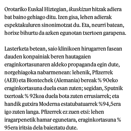
Orotariko Euskal Hiztegian,
ikuskizun
hitzak adiera
bat baino gehiago ditu. Izen gisa, lehen adierak
espektakuluren sinonimotzat du. Eta, neurri batean,
horixe bihurtu da azken egunotan txertoen garapena.
Lasterketa betean, saio klinikoen hirugarren fasean
dauden konpainiak beren hautagaien
eraginkortasunaren aldeko propaganda egin dute,
norgehiagoka nabarmenean: lehenik, Pfizerrek
(AEB) eta Biontechek (Alemania) bereak % 90eko
eraginkortasuna duela esan zuten; segidan, Sputnik
txertoak % 92koa duela bota zuten errusiarrek; eta
handik gutxira Moderna estatubatuarrek %94,5era
igo zuten langa. Pfizerrek ez zuen etsi: lehen
iragarpenetik hamar egunetara, eraginkortasuna %
95era iritsia dela baieztatu dute.