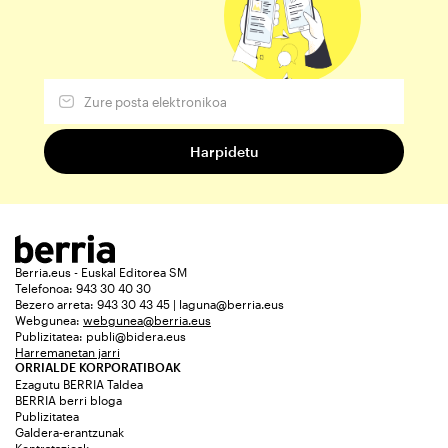
Berria.eus - Euskal Editorea SM
Telefonoa: 943 30 40 30
Bezero arreta: 943 30 43 45 | laguna@berria.eus
Webgunea:
webgunea@berria.eus
Publizitatea:
publi@bidera.eus
Harremanetan jarri
ORRIALDE KORPORATIBOAK
Ezagutu BERRIA Taldea
BERRIA berri bloga
Publizitatea
Galdera-erantzunak