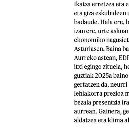
Ikatza erretzea eta 
eta giza eskubideen 
badaude. Hala ere, b
izan ere, urte askoa
ekonomiko nagusieta
Asturiasen. Baina ba
Aurreko astean, EDP
itxi egingo zituela,
guztiak 2025a baino
gertatzen da, neurri
lehiakorra prezioa m
bezala presentzia ir
aurrean. Gainera, g
aldatzea eta klima a