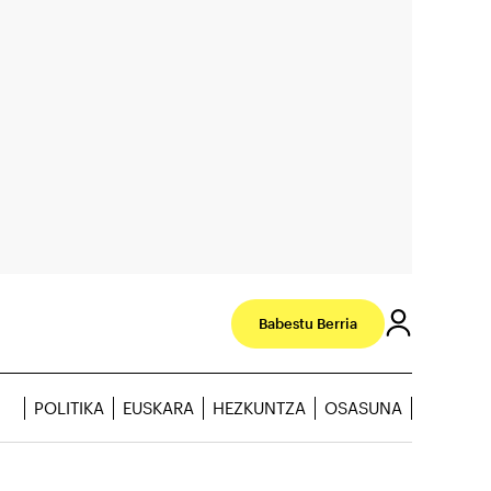
Babestu Berria
POLITIKA
EUSKARA
HEZKUNTZA
OSASUNA