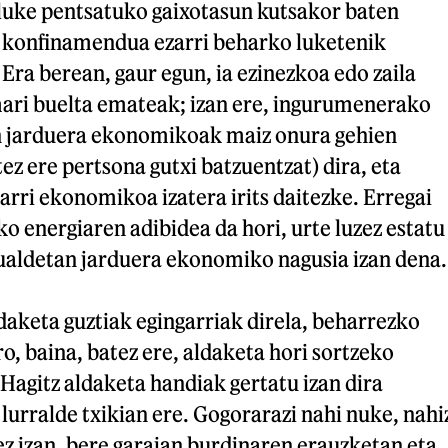
 luke pentsatuko gaixotasun kutsakor baten
 konfinamendua ezarri beharko luketenik
 Era berean, gaur egun, ia ezinezkoa edo zaila
mari buelta emateak; izan ere, ingurumenerako
n jarduera ekonomikoak maiz onura gehien
ez ere pertsona gutxi batzuentzat) dira, eta
rri ekonomikoa izatera irits daitezke. Erregai
ko energiaren adibidea da hori, urte luzez estatu
ualdetan jarduera ekonomiko nagusia izan dena.
ldaketa guztiak egingarriak direla, beharrezko
ro, baina, batez ere, aldaketa hori sortzeko
agitz aldaketa handiak gertatu izan dira
 lurralde txikian ere. Gogorarazi nahi nuke, nahi
z izan, bere garaian burdinaren erauzketan eta