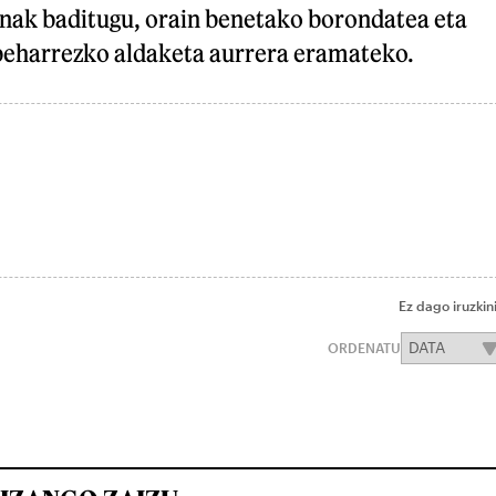
snak baditugu, orain benetako borondatea eta
u beharrezko aldaketa aurrera eramateko.
Ez dago iruzkin
ORDENATU