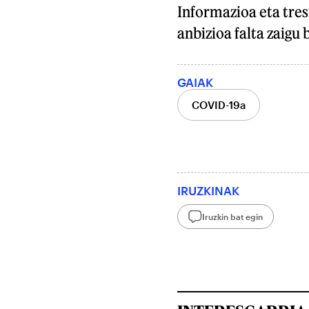
Informazioa eta tre
anbizioa falta zaig
GAIAK
COVID-19a
IRUZKINAK
Iruzkin bat egin