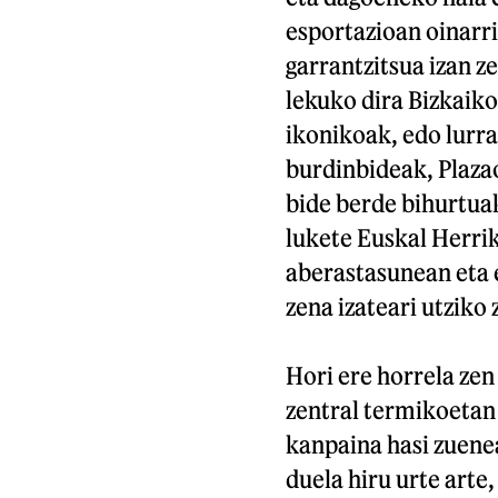
esportazioan oinarr
garrantzitsua izan z
lekuko dira Bizkaik
ikonikoak, edo lurr
burdinbideak, Plazao
bide berde bihurtua
lukete Euskal Herri
aberastasunean eta 
zena izateari utziko z
Hori ere horrela ze
zentral termikoetan
kanpaina hasi zuene
duela hiru urte arte,