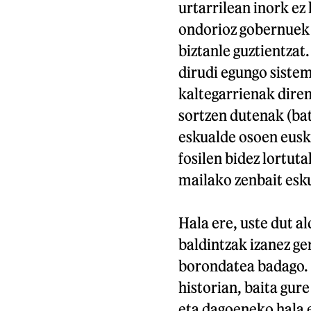
urtarrilean inork ez
ondorioz gobernuek
biztanle guztientzat.
dirudi egungo siste
kaltegarrienak dire
sortzen dutenak (bat
eskualde osoen euska
fosilen bidez lortuta
mailako zenbait esk
Hala ere, uste dut a
baldintzak izanez ge
borondatea badago. H
historian, baita gure
eta dagoeneko hala e