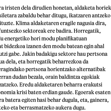
a iristen dela dirudien honetan, aldaketa horie
siletara zabaldu behar ditugu, ikatzaren antzeko
ituzte. Klima aldaketaren eragile nagusia dira,
untsezko sektoreak ere badira. Horregatik,
u energetiko hori modu planifikatuan
at bidezkoa izanen den modu batean egin ahal
 utzi gabe. Jakin badakigu sektore hau pertsona
ua dela, eta horregatik beharrezkoa da
 eragindako pertsona horientzako alternatibak
 erran dudan bezala, orain baldintza egokiak
tzatzeko. Eredu aldaketaren beharra erakutsi
onomia krisi baten erdian gaude. Egoerak esaten
ra batera egiten hasi behar dugula, eta, gainera,
teko eta berrasmatzeko aukera dugu.