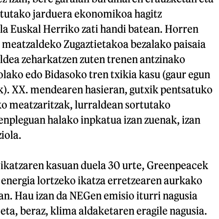
itutako jarduera ekonomikoa hagitz
ela Euskal Herriko zati handi batean. Horren
o meatzaldeko Zugaztietakoa bezalako paisaia
aldea zeharkatzen zuten trenen antzinako
lako edo Bidasoko tren txikia kasu (gaur egun
k). XX. mendearen hasieran, gutxik pentsatuko
ko meatzaritzak, lurraldean sortutako
enpleguan halako inpkatua izan zuenak, izan
iola.
n ikatzaren kasuan duela 30 urte, Greenpeacek
 energia lortzeko ikatza erretzearen aurkako
an. Hau izan da NEGen emisio iturri nagusia
 eta, beraz, klima aldaketaren eragile nagusia.