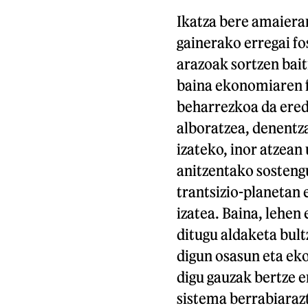
Ikatza bere amaierar
gainerako erregai fo
arazoak sortzen bait
baina ekonomiaren f
beharrezkoa da ered
alboratzea, denentz
izateko, inor atzean
anitzentako sosteng
trantsizio-planetan
izatea. Baina, lehen
ditugu aldaketa bul
digun osasun eta ek
digu gauzak bertze e
sistema berrabiaraz