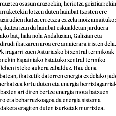
erauztea osasun arazoekin, heriotza goiztiarreki
urraketekin lotzen duten hainbat txosten ere
azirudien ikatza erretzea ez zela inoiz amaituko;
n, ikatza izan da hainbat eskualdetan jarduera
ko bat, hala nola Andaluzian, Galizian eta
dirudi ikatzaren aroa ere amaierara iristen dela
k iragarri zuen Asturiasko bi zentral termikoak
 honekin Espainiako Estatuko zentral termiko
 lehen ixteko aukera zabalduz. Hau dena
 batean, ikatzetik datorren energia ez delako jad
erkatzea lortu duten eta energia berriztagarria
abazten ari diren bertze energia mota batzuen
ero eta beharrezkoagoa da energia sistema
ldaketa eragiten duten isurketak murriztea.