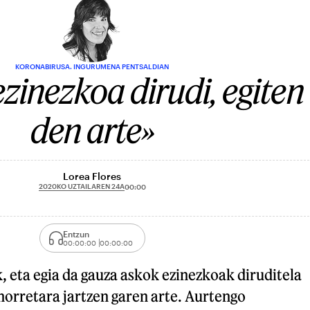
KORONABIRUSA. INGURUMENA PENTSALDIAN
zinezkoa dirudi, egiten
den arte»
Lorea Flores
2020KO UZTAILAREN 24A
00:00
Entzun
00:00:00
00:00:00
 eta egia da gauza askok ezinezkoak diruditela
horretara jartzen garen arte. Aurtengo